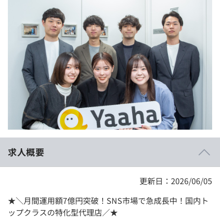
イベント・セミナー
paiza times
再チャレンジ結果一覧
リファレンス
インタビュー
note
就活成功ガイド
プラン
個人向けプラン
法人向けプラン
学校向けプラン
求人概要
契約内容・クーポン
更新日：2026/06/05
★＼月間運用額7億円突破！SNS市場で急成長中！国内ト
ップクラスの特化型代理店／★