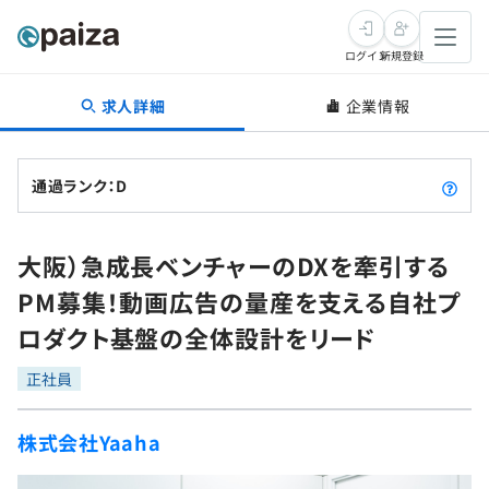
ログイン
新規登録
求人詳細
企業情報
転職・キャリア
未経験転職
求人検索
通過ランク：D
新卒就活
求人検索
インタビュー
大阪）急成長ベンチャーのDXを牽引する
学習
求人検索
インタビュー
転職成功ガイド
PM募集！動画広告の量産を支える自社プ
本選考
スキルチェック
講座一覧
ロダクト基盤の全体設計をリード
転職成功ガイド
転職エージェント
ゲーム・マンガ
インターン
プログラミング言語
正社員
問題集
メディア
SQL
4択課題
株式会社Yaaha
新卒エージェント
paizaとは？
Tech Team Journal
評価結果一覧
ナレッジ