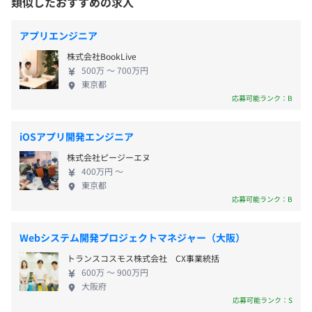
類似したおすすめの求人
【年間休日実質124日以上】
の広告制作・運用を支援しております。
ードでの制作体制を確立しています。 TikTok for
■完全週休2日制（土日）
■海外eSIMアプリ『トリファ』
大阪メトロ「本町駅」より徒歩2分
BusinessやMetaのパートナープログラムにおいて最
■祝日休み
■ネイル予約アプリ『ネイリー』
アプリエンジニア
高位の認定を受けるなど、その運用実績と技術力は
■年末年始休暇
■グッズ制作アプリ『ACRY』
株式会社BookLive
プラットフォーム側からも高く評価されており、デ
■有給休暇
■インテリアアプリ『Ohouse』
500万 〜 700万円
ータドリブンな戦略と「バズるノウハウ」を掛け合
■産前・産後休暇
東京都
■ゲームアプリ『拳極 -拳でつなぐ物語-』
わせた独自のマーケティング支援を展開しています。
応募可能ランク：B
■育児休暇
◆成果にコミットする独自モデルと、世界を見据え
■忌引き休暇
【業界における取り組み】
た多角展開 当社の大きな特徴は、クライアントの成
当社はTikTok for Business Japan主催のイベントへの登
iOSアプリ開発エンジニア
約やインストール数に応じて費用が発生する完全成
壇や、元ByteDance執行役員を顧問に迎えるなど、ショー
株式会社ピージーエヌ
果報酬型のモデルを採用している点にあり、パート
ト動画広告のスペシャリスト集団として、常に最先端の知
400万円 〜
ナー企業の売上最大化に真摯に向き合うプロフェッ
見を蓄積しております。
■通勤交通費（全額支給）
東京都
ショナルな姿勢が累計500社以上の厚い信頼につなが
応募可能ランク：B
■休日出勤手当
っています。 また、広告運用にとどまらず、2025年
※会社から出勤を依頼することはありません。自主的に出
からはTikTok Shopの運営代行や自社モバイルアプリ
勤した場合、手当を支給する形を取っています。
Webシステム開発プロジェクトマネジャー（大阪）
の開発など、グローバル市場を見据えた多角的な事
トランスコスモス株式会社 CX事業統括
業展開を加速させています。 ◆個性を尊重する加点
600万 〜 900万円
方式の文化と、柔軟な成長環境 働く環境としても非
大阪府
常に柔軟で、フレックスタイム制の導入や残業時間
応募可能ランク：S
年2回（6月・12月）