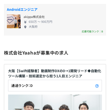
の徹底した抑制により、若手メンバーが心身ともに
健やかに、かつ爆速で成長できる土壌が整っていま
Androidエンジニア
す。 「人がポジションをつくる」という考えのも
akippa株式会社
と、未経験からでも個性を生かして加点方式で評価
社会保険完備（健康保険・厚生年金加入・雇用保険・労災
650万 〜 900万円
される風土があり、インターンやアルバイトから正
保険）
大阪府
社員へ登用されたメンバーが全体の約6割を占めるな
応募可能ランク：B
ど、意欲ある若者にとってこれ以上ない挑戦の場と
なっています。 ◎株式会社Yaahaでは成長をともに
楽しめるクリエイティブなメンバーを募集していま
無期雇用
株式会社Yaahaが募集中の求人
す。2021年創業、平均年齢24歳の若い組織でグロー
バルでの成功をともに目指しましょう！ 【現在
Yaahaでは、社内1人目のエンジニアを募集中！】 1
人目のエンジニアとして、今後の拡張性を見据えた
大阪【Swift経験者】動画制作DXの0→1開発リード◆自動化
6カ月（条件などの変更は一切ありません）
ツール構築・技術選定から担う1人目エンジニア
言語（TypeScript／Goなど）やインフラ（AWS／
GCP）の選定、CI／CD環境の整備を主導できるな
通過ランク：D
ど、圧倒的に成長していきたい方にぴったりの環境
です！