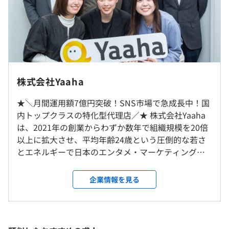
魅力を伝えるショート動画広告の制作を担当させていただ
・その他定額手当：交通費・休日出勤手当・残業手当
きました。
■株式会社じげん様
『賃貸スモッカ』や『中古車EX』といった複数のプラッ
トフォームにおいて、ショート動画広告による集客を支援
（※
想定年収
は年収提示額を保証するものではありません）
原則出社ですが、一部リモート勤務が可能です。
株式会社Yaaha
しております。
★＼月間運用額7億円突破！SNS市場で急成長中！国
就業場所の変更範囲
■株式会社キャリアインデックス様
内トップクラスの特化型代理店／★ 株式会社Yaaha
＜雇入時＞
■標準的な勤務時間帯：10:00～19:00
求人情報アプリ『Lacotto』におけるプロモーション用の
は、2021年の創業からわずか数年で組織規模を20倍
本社もしくはリモートワーク
■フレックスタイム制（1日の標準労働時間8時間）
クリエイティブ制作を手がけております。
以上に拡大させ、平均年齢24歳という圧倒的な若さ
＜変更範囲＞
■コアタイム：12:00～17:00
とエネルギーで日本のエンタメ・マーケティング業
会社の定める就業場所
■フレキシブルタイム：9:00～12:00、17:00～23:00
■グリーンモンスター株式会社様
界を突き進むクリエイティブカンパニーです。2026
休憩時間：60分
『FXなび』をはじめとする学習系アプリにおいて、ショ
年度の「ベストベンチャー100」にも選出されていま
企業情報を見る
平均残業時間：平均15-20時間／月
ート動画広告の制作事例がございます。
受動喫煙防止措置に関する事項
す。 ◆圧倒的なスピードで成長を遂げる、若きクリ
敷地内禁煙
エイティブ集団 ショート動画広告の領域に特化し、
【幅広い業界での支援】
企画から撮影、出演、編集、配信までをすべて自社
上記以外にも、以下のような多岐にわたるモバイルアプリ
完結させることで、週200本以上という驚異的なスピ