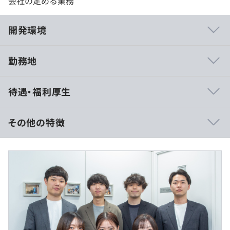
会社の定める業務
開発環境
勤務地
当社では、ショート動画広告を軸としたマーケティング支
待遇・福利厚生
援をおこなっております。これまでに数多くの企業様の課
題解決に携わってまいりました。
その他の特徴
【主な支援実績】
■ニフティライフスタイル株式会社様
【想定年収504万円の場合】
ショート動画広告の運用により、CPA（顧客獲得単価）を
■賃金形態：月給制
50％改善いたしました。完全成果報酬型モデルを導入す
■賃金の決定方法： 総支給額は経歴、能力を考慮して決
ることで、社内リソースの不足を解消しつつ、再現性の高
定いたします。
いPDCAサイクルの構築を支援しております。
■月給：約360,000円
・基本給：312,000円
■株式会社リブセンス様
・固定残業代：20時間分 48,000円（超過分は別途支
主力サービスである『マッハバイト』において、アプリの
給）