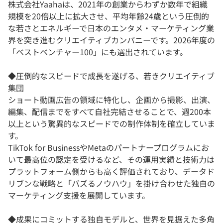
株式会社Yaahaは、2021年の創業からわずか数年で組織
規模を20倍以上に拡大させ、平均年齢24歳という圧倒的
な若さとエネルギーで日本のエンタメ・マーケティング業
界を突き進むクリエイティブカンパニーです。2026年度の
「ベストベンチャー100」にも選出されています。
◆圧倒的なスピードで成長を遂げる、若きクリエイティブ
集団
ショート動画広告の領域に特化し、企画から撮影、出演、
編集、配信までをすべて自社完結させることで、週200本
以上という驚異的なスピードでの制作体制を確立していま
す。
TikTok for BusinessやMetaのパートナープログラムにお
いて最高位の認定を受けるなど、その運用実績と技術力は
プラットフォーム側からも高く評価されており、データド
リブンな戦略と「バズるノウハウ」を掛け合わせた独自の
マーケティング支援を展開しています。
◆成果にコミットする独自モデルと、世界を見据えた多角