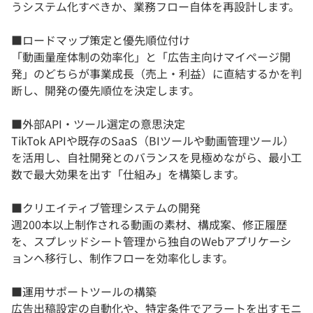
うシステム化すべきか、業務フロー自体を再設計します。
■ロードマップ策定と優先順位付け
「動画量産体制の効率化」と「広告主向けマイページ開
発」のどちらが事業成長（売上・利益）に直結するかを判
断し、開発の優先順位を決定します。
■外部API・ツール選定の意思決定
TikTok APIや既存のSaaS（BIツールや動画管理ツール）
を活用し、自社開発とのバランスを見極めながら、最小工
数で最大効果を出す「仕組み」を構築します。
■クリエイティブ管理システムの開発
週200本以上制作される動画の素材、構成案、修正履歴
を、スプレッドシート管理から独自のWebアプリケーシ
ョンへ移行し、制作フローを効率化します。
■運用サポートツールの構築
広告出稿設定の自動化や、特定条件でアラートを出すモニ