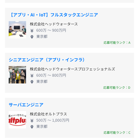
案件内容： 大手コンビニ向けシステム開発
JR、京浜急行、東急東横線、みなとみらい線、相模鉄
在、売上・利益ともに過去最高を更新。当社は急成
・有給休暇
勤務地 ： 浜松町
道、 地下鉄ブルーライン「横浜駅」徒歩11分
長フェーズにあり、まさに組織の土台をつくってい
・産前・産後休暇
環境 ： C#、Windows Server、Oracle、GCP
【アプリ・AI・IoT】フルスタックエンジニア
る真っ最中です。 事業拡大に伴い、この成長の勢い
・育児休暇
業務内容： 既存システム更改における開発支援業務
株式会社ヘッドウォータース
をエンジニアの皆さまにも確実に還元していくた
など
工程 ： 要件定義～基本設計～詳細設計～製造～テス
600万 〜 900万円
め、体制強化を図ることとなりました。 福利厚生や
東京都
ト～リリース
人事制度などもこれからさらに整備していく段階
応募可能ランク：A
で、「会社づくりそのもの」に深く関わっていただ
ける環境があります。 会社の成長とともに、ご自身
◎時代の流れや状況に合わせて、手当や制度を常に見直し
シニアエンジニア（アプリ・インフラ）
のスキルアップや収入アップをしっかり実感でき
ています！
◎資格取得やスキルアップのために必要なことがあれば、
株式会社ヘッドウォータースプロフェッショナルズ
る、そんな「うれしい実感」を得られる環境づくり
◎2025年11月には、昨今の物価高に対応するため、 生活
いつでも気軽にご相談ください！
600万 〜 800万円
を目指し、このたび採用を進めています。 これまで
補助手当を新たに導入しました！
東京都
現在、具体的な規定はありませんが、キャリアアップにつ
のキャリアの中で感じてこられた 「もっとこうある
応募可能ランク：D
ながることは基本的には支援させていただいております。
べきだ」「ここを改善したい」 といった想いや視点
・家族手当（子供1人につき：月1万円）
を、ぜひ当社で一緒に形にしていきませんか？ 私た
・住宅手当（東京23区：月3万円、東京23区以外・神奈
サーバエンジニア
ちは、あなたが培ってきた知識・経験を心から必要
川・千葉・埼玉：月2万円、それ以外：月1万円）
株式会社オルトプラス
としています。 理想の組織を一緒につくり上げてい
・通勤手当（全額支給）
意見が通りやすい環境です！
500万 〜 1,000万円
く仲間としての参画を、ぜひお待ちしております。
・時間外手当（固定残業20時間を超過した場合、超過分
東京都
「もっとこうあるべきだ」「ここを改善したい」というご
【事業紹介】 ▍システムエンジニアリング事業 当社
応募可能ランク：C
を支給）
意見はどんどんお待ちしております！
は、システムエンジニアリングサービス（SES）を中