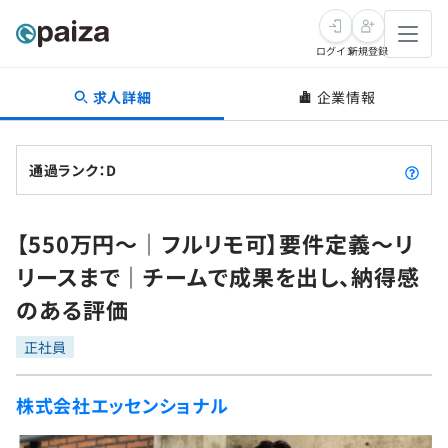
ログイン
新規登録
求人詳細
企業情報
転職・キャリア
未経験転職
求人検索
通過ランク：D
新卒就活
求人検索
インタビュー
【550万円〜｜フルリモ可】要件定義〜リ
学習
求人検索
インタビュー
転職成功ガイド
リースまで｜チームで成果を出し、納得感
本選考
スキルチェック
講座一覧
のある評価
転職成功ガイド
転職エージェント
ゲーム・マンガ
インターン
プログラミング言語
正社員
問題集
メディア
SQL
4択課題
株式会社エッセンショナル
新卒エージェント
paizaとは？
Tech Team Journal
評価結果一覧
ナレッジ