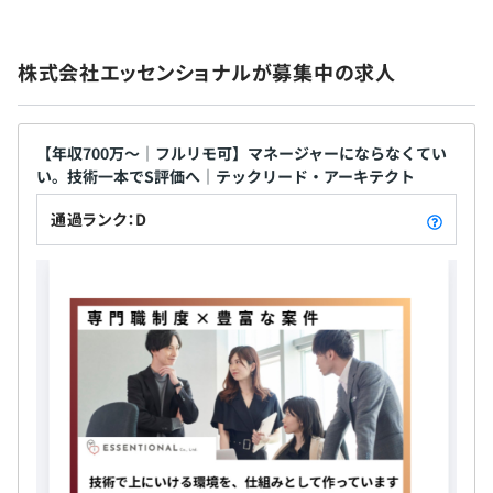
・深夜手当
理想の組織を一緒につくり上げていく仲間としての参画
心に、企業のIT課題を解決する技術支援をおこなう
・物価高騰による生活補助手当（月1万円）
を、ぜひお待ちしております！
エンジニア集団です。 私たちは、ただ「技術を提供
株式会社エッセンショナルが募集中の求人
する会社」ではありません。 専門知識を基盤に、お
客様の期待を超える価値を届けるために、“専門性
（essential）・誠意と熱意（emotional）・プロフ
年1回（5月）
急成長中の当社では、制度・組織の土台づくりが進行中。
ェッショナル精神（professional）”を大切にしてい
【年収700万〜｜フルリモ可】マネージャーにならなくてい
◎昇給率1.5％！
あなたの知識と経験を生かし、福利厚生・人事制度などの
い。技術一本でS評価へ｜テックリード・アーキテクト
ます。 この3つの価値観を掛け合わせた思いを込め
整備を含め、「理想の会社づくり」に参加していただける
て、社名を ESSENTIONAL（エッセンショナル） と
通過ランク：D
ポジションです。
名付けました。 私たちが目指しているのは、「任せ
てよかった」と言われるだけではなく、“お客様の満
社会保険完備（健康保険・厚生年金保険、雇用保険・労災
足をも超えた感動を与える存在” であり続けること。
保険）
そのために、エンジニア一人ひとりの成長と挑戦を
19名
何より大切にしています。
（内訳）役員：2名／エンジニア：13名／営業：3名／営
業事務：1名
無期雇用
・S氏