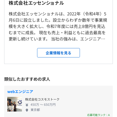
◎リモートワークについては、可能な限りご希望に添える
株式会社エッセンショナル
環境 ： Java17、SpringBoot、MyBatis、
よう柔軟に調整します。
PostgreSQL、GitHub、Docker、Swagger
（※
想定年収
は年収提示額を保証するものではありません）
※案件により異なります
株式会社エッセンショナルは、2022年（令和4年）5
業務内容： バックエンドAPIの開発・テストを担当
月6日に設立しました。設立からわずか数年で事業規
工程 ： 基本設計～テスト
模を大きく拡大し、令和7年度には売上8億円を見込
就業場所の変更範囲
むまでに成長。 現在も売上・利益ともに過去最高を
＜雇入時＞
9:00～18:00（所定労働時間8時間）
②
更新し続けています。 当社の強みは、エンジニアの
関東県内
※案件元により異なる場合があります
案件内容： EoL対応に伴うAWS移行プロジェクト
働きやすさと成長を何より重視した体制です。プロジ
＜変更範囲＞
休憩時間：休憩時間：12:00〜13:00（ 60分）
勤務地 ： 溜池山王
ェクトへのチーム参画率は100％ を実現しており、現
会社の定める場所（テレワークをおこなう場所を含む）
企業情報を見る
平均残業時間：平均残業時間：5～20時間／月
環境 ： AWS(CloudWatch、SSM)、VMWare、
場で不安や疑問があれば、すぐ相談できる環境を整
Linux、Windows Server
備。一人で抱え込まず、スキルを最大限に発揮でき
受動喫煙防止措置に関する事項
業務内容：1. 旧物理サーバーに配置された本番・検証環
る安心感があります。 また、役員や現場リーダーと
従業員に対する受動喫煙対策：オフィス内禁煙
境のAWS移行対応
の定期ミーティングを通じて、一人ひとりのキャリ
類似したおすすめの求人
《年間休日：120日》
※周辺プロジェクト先：各社規定に則る
2. 監視・運用のAWS移行対応（CloudWatch、SSM等）
アプランをていねいに設計。「どんなエンジニアに
・完全週休2日制（土・日）
3. 各サーバーのOS・MWバージョンアップ対応
なりたいか」「どの技術を伸ばしたいか」などの希
・祝日
webエンジニア
工程： 基本設計～詳細設計～構築～テスト～リリース～
望を踏まえ、最適な案件へアサインし、理想のキャ
・年末年始休暇
保守運用
株式会社コスモストーク
リア実現をサポートしています。 私たちは「エンジ
・夏季休暇
〈本社〉
450万 〜 650万円
ニアが誇りを持って働き、成長し続けられる会社」
・GW休暇
東京都
③
みなとみらい線「新高島駅」徒歩1分
でありたいと考えています。 【募集背景】 事業は現
応募可能ランク：A
・慶弔休暇