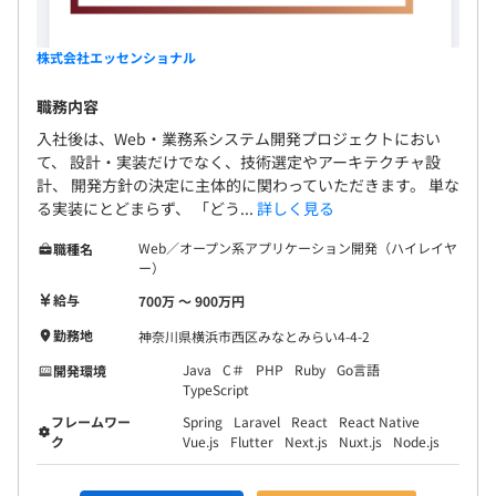
◎試用期間は設けていません。
職歴：アプリケーションエンジニア（Java／C#／.NET）
フェーズ：要件定義～基本設計／開発／運用保守
株式会社エッセンショナル
業界：業務系システム
業務：既存業務システム刷新プロジェクト
職務内容
入社後は、Web・業務系システム開発プロジェクトにおい
弊社の誠実な姿勢に共感いただき、ご入社いただきまし
て、 設計・実装だけでなく、技術選定やアーキテクチャ設
た。
計、 開発方針の決定に主体的に関わっていただきます。 単な
る実装にとどまらず、 「どう...
詳しく見る
現場に近い立場で課題整理や調整を担い、責任感を持って
チーム全体を支えてくださっています。
Web／オープン系アプリケーション開発（ハイレイヤ
職種名
ー）
給与
700万 〜 900万円
勤務地
神奈川県横浜市西区みなとみらい4-4-2
エンジニアチーム人数：13名
◼︎年齢 20代：7名／30代：4名／40代：2名
Java
C＃
PHP
Ruby
Go言語
開発環境
TypeScript
◼︎開発形態：開発43％、インフラ57％
フレームワー
Spring
Laravel
React
React Native
ク
Vue.js
Flutter
Next.js
Nuxt.js
Node.js