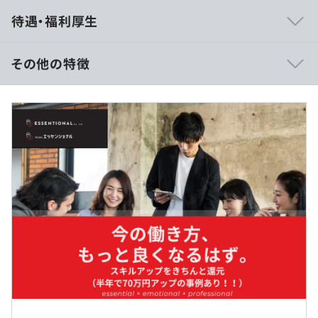
◎経験者がさらに成長・活躍できる開発チーム
待遇・福利厚生
チーム参画率100％で、プロジェクト全体の中で
自分の役割や裁量を持ちながら活躍できます。
その他の特徴
設計・実装を軸に、要件定義や改善提案、チーム運営まで
幅広く関わることで、
【給与モデル】
技術力だけでなくプロジェクト推進力や組織貢献力も磨け
◼︎40代・役職あり・エンジニア歴約20年
ます。
年収：723.5万円／月給：50.3万円（基本給：38.4万円
＋役職手当：1.5万円＋住宅手当等：4万円＋固定残業代：
月1回の役員ミーティングでキャリア相談も可能。
6.4万円／20時間分）
課題や希望をすぐ反映できる環境で、次のステップへの挑
賞与：119.9万円 年2回（合計3カ月分／6月・12月）
戦も後押しされます。
◼︎40代・役職あり・エンジニア歴約30年
年収：981万円／月給：69.2万円（基本給：50.2万円＋
役職手当：15万円＋住宅手当等：4万円）
賞与：150.6万円 年2回（合計3カ月分／6月・12月）
①
案件内容： 企業間の物流取引情報を一元管理するWebシ
ステム開発
勤務地 ： 小伝馬町