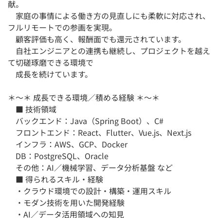
献。
家庭の事情による働き方の見直しにも柔軟に対応され、
フルリモートでの参画を実現。
顧客評価も高く、報酬面でも還元されています。
自社エンジニアとの連携も継続し、プロジェクトを越え
て切磋琢磨できる環境で
成長を続けています。
＊～＊ 成長できる環境／積める経験 ＊～＊
■ 技術領域
バックエンド：Java（Spring Boot）、C#
フロントエンド：React、Flutter、Vue.js、Next.js
インフラ：AWS、GCP、Docker
DB：PostgreSQL、Oracle
その他：AI／機械学習、データ分析基盤 など
■ 得られるスキル・経験
・クラウド環境での設計・構築・運用スキル
・モダン技術を用いた開発経験
・AI／データ活用領域への知見