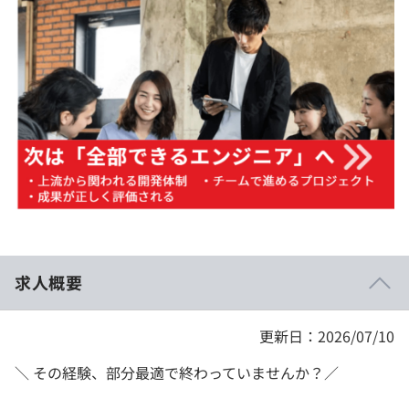
イベント・セミナー
paiza times
再チャレンジ結果一覧
リファレンス
インタビュー
note
就活成功ガイド
プラン
個人向けプラン
法人向けプラン
学校向けプラン
求人概要
契約内容・クーポン
更新日：2026/07/10
＼ その経験、部分最適で終わっていませんか？／