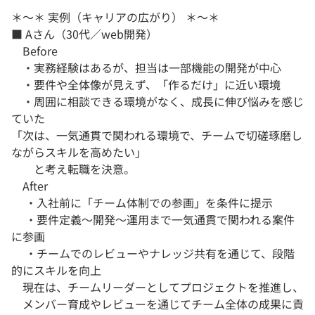
＊～＊ 実例（キャリアの広がり） ＊～＊
■ Aさん（30代／web開発）
Before
・実務経験はあるが、担当は一部機能の開発が中心
・要件や全体像が見えず、「作るだけ」に近い環境
・周囲に相談できる環境がなく、成長に伸び悩みを感じ
ていた
「次は、一気通貫で関われる環境で、チームで切磋琢磨し
ながらスキルを高めたい」
と考え転職を決意。
After
・入社前に「チーム体制での参画」を条件に提示
・要件定義〜開発〜運用まで一気通貫で関われる案件
に参画
・チームでのレビューやナレッジ共有を通じて、段階
的にスキルを向上
現在は、チームリーダーとしてプロジェクトを推進し、
メンバー育成やレビューを通じてチーム全体の成果に貢