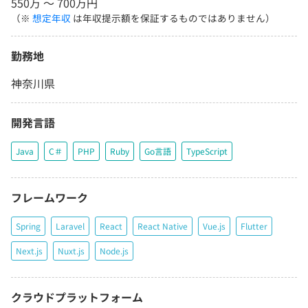
550万 〜 700万円
（※
想定年収
は年収提示額を保証するものではありません）
勤務地
神奈川県
開発言語
Java
C＃
PHP
Ruby
Go言語
TypeScript
フレームワーク
Spring
Laravel
React
React Native
Vue.js
Flutter
Next.js
Nuxt.js
Node.js
クラウドプラットフォーム