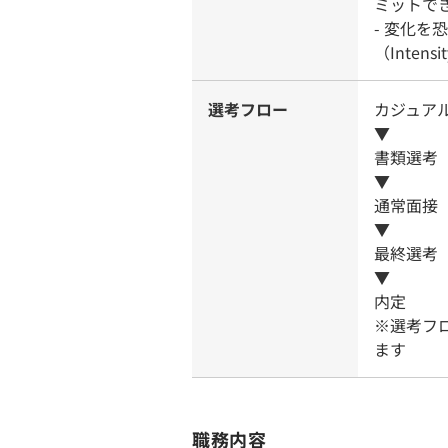
ミットで
- 変化
（Intensi
選考フロー
カジュア
▼
書類選考
▼
通常面接（
▼
最終選考
▼
内定
※選考フ
ます
職務内容