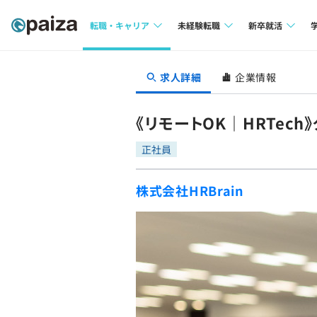
転職・キャリア
未経験転職
新卒就活
求人検索
求人検索
求人検索
求人詳細
企業情報
本選考
インタビュー
インタビュー
インターン
《リモートOK｜HRTech》ク
転職成功ガイド
転職成功ガイド
正社員
新卒エージェ
転職エージェント
株式会社HRBrain
イベント・セ
インタビュー
就活成功ガイ