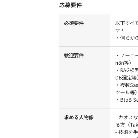
応募要件
必須要件
以下すべ
す！
・何らか
歓迎要件
・ノーコー
n8n等）
・RAG検
DB選定等
・複数Saa
ツール等
・BtoB 
求める人物像
- カオ
る方（Take
- 技術