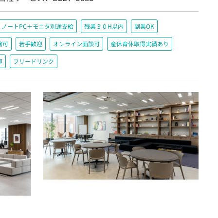
ノートPC＋モニタ別途支給
残業３０H以内
副業OK
務可
若手歓迎
オンライン面談可
産休育休取得実績あり
迎
フリードリンク