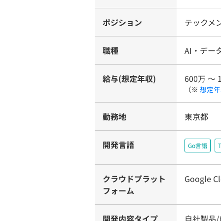
ポジション
テックメ
職種
AI・デー
給与(想定年収)
600万 〜 
（※
想定年
勤務地
東京都
開発言語
Go言語
T
クラウドプラット
Google Cl
フォーム
開発内容タイプ
自社製品/