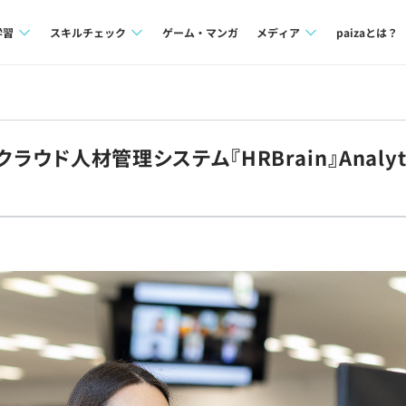
学習
スキルチェック
ゲーム・マンガ
メディア
paizaとは？
講座一覧
プログラミング言語
Tech Team Journal
問題集
SQL
paiza times
ラウド人材管理システム『HRBrain』Analytic
4択課題
評価結果一覧
note
ント
ナレッジ
再チャレンジ結果一覧
ミナー
リファレンス
プラン
ド
個人向けプラン
法人向けプラン
学校向けプラン