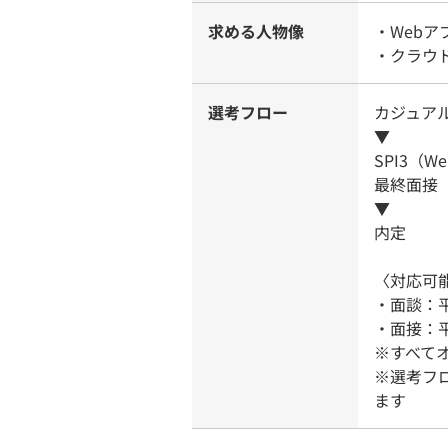
求める人物像
・Web
・クラウ
選考フロー
カジュア
▼
SPI3（W
最終面接
▼
内定
〈対応可
・面談：平
・面接：平
※すべて
※選考フ
ます