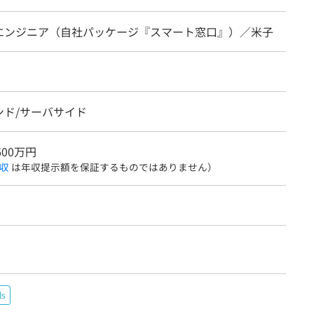
エンジニア（自社パッケージ『スマート窓口』）／米子
ンド/サーバサイド
600万円
収
は年収提示額を保証するものではありません）
ls