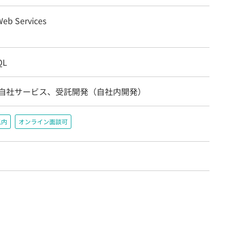
eb Services
QL
/自社サービス、受託開発（自社内開発）
以内
オンライン面談可