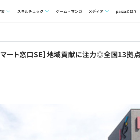
学習
スキルチェック
ゲーム・マンガ
メディア
paizaとは？
講座一覧
プログラミング言語
Tech Team Journal
問題集
SQL
paiza times
マート窓口SE】地域貢献に注力◎全国13拠
4択課題
評価結果一覧
note
ント
ナレッジ
再チャレンジ結果一覧
ミナー
リファレンス
プラン
ド
個人向けプラン
法人向けプラン
学校向けプラン