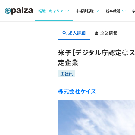
転職・キャリア
未経験転職
新卒就活
求人検索
求人検索
求人検索
求人詳細
企業情報
本選考
インタビュー
インタビュー
インターン
米子【デジタル庁認定◎ス
転職成功ガイド
転職成功ガイド
定企業
新卒エージェ
転職エージェント
正社員
イベント・セ
株式会社ケイズ
インタビュー
就活成功ガイ