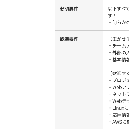
必須要件
以下すべ
す！
・何らか
歓迎要件
【生かせ
・チーム
・外部の
・基本情
【歓迎す
・プロジ
・Web
・ネット
・Web
・Linu
・応用情
・AWS