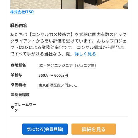
株式会社ITSO
職務内容
私たちは【コンサル力×技術力】を武器に国内有数のビッグ
クライアントから高い評価を受けています。 おもなプロジェ
クトはDXによる業務効率化です。 コンサル領域から開発ま
ですべて手がける当社なら、提...
詳しく見る
職種名
DX・開発エンジニア（ジュニア層）
給与
350万 〜 600万円
勤務地
東京都港区虎ノ門3-5-1
開発環境
フレームワー
ク
詳細を見る
気になる(会員登録)