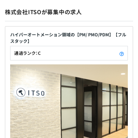
ございます。
・ストックオプション付与
で使用し、クライアントを支援。 ●「UiPath」社認
株式会社ITSOが募集中の求人
定パートナー ・国内トップクラスの構築実績 ・RPA
デベロッパー上級資格保有者多数 ●「Automation
Anywhere」認定パートナー ・マスターコース資格
◆エンジニアの代表が考案した明瞭な評価制度あり
昇給：年2回
保有者数多数 上記の実績のほかに、大手コンサルテ
ハイパーオートメーション領域の【PM/ PMO/PDM】【フル
プロジェクトへの貢献度・実績・勤務態度など、定性面／
スタック】
ィングファーム出身のメンバーやエンジニアも多く
定量面の両方で明確な指標を設けています。
在籍しており、コンサル力と技術力の両面において
通過ランク：C
昇給においても具体的な等級制度を用いていますので、昇
強みを持っています。そうした実績からクライアント
給時の納得感やモチベーションの増加にも期待できます。
社会保険完備（健康保険・厚生年金加入・雇用保険・労災
の8割が上場企業。金融機関やエネルギー、CVS、飲
技術者が正当な評価を受け、待遇に還元される。そんな成
保険）
料メーカーなど、多彩な業種に及び、導入実績は国
長サポートが当社の魅力です。
協会けんぽ加入
内有数の規模を誇っています。
有期雇用
契約更新の有無・契約期間の定め
あり(6ヶ月)