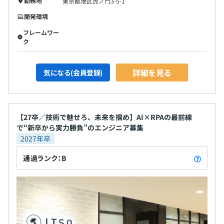
勤務地
東京都港区虎ノ門3-5-1
開発環境
フレームワー
ク
詳細を見る
気になる(会員登録)
【27卒／技術で魅せろ、未来を掴め】AI×RPAの最前線
で“新卒から実力勝負”のエンジニア募集
2027年卒
通過ランク：B