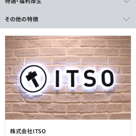
待遇・福利厚生
まで一気通貫で支援できるコンサルティング体制
業務改善・DX推進・AI活用を組み合わせ、現場に根付く
実行型コンサルティングを提供
その他の特徴
Power PlatformやRPAなどのLCAP領域に強みを持ち、業
務部門に近い目線で改善提案が可能
【前職給与保証】
戦略だけで終わらず、実装・運用・改善まで伴走できる点
＊あなたの経験やスキルに対して最大限評価したいと考え
が強み
ております。
AI、クラウド、ローコードを活用し、企業のAX/DX推進を
現実的かつスピーディーに支援
◆年収：700万円 〜 1100万円
エンジニアリング知見を持つコンサルタントが在籍してお
■月給 58万円〜92万円以上
り、机上の提案ではなく実現性の高い改善を提案可能
基本給：約53万～85万円
固定残業代：約5万～7万円（10時間分）※超過分は別
途支給
※経験・能力を考慮のうえ、当社規定により決定いたしま
す。
＜主要取引先＞
・大手メガバンク・大手金融機関・大手通信キャリア
◆実際の給与例
・大手商社
・勤務地は「本社」「自宅」「常駐先」のいずれかです。
≪年収例≫※RPA未経験者です
・外資アパレルブランド
プロジェクトの都合により変動します。
株式会社ITSO
35歳／年収800万円（情シス部門（社内SE）出身／入社1
・外資系ホテルグループ
・全体プロジェクトのうち100％常駐は1割程度です。