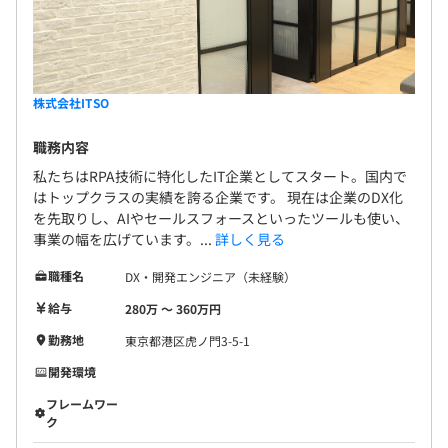
株式会社ITSO
職務内容
私たちはRPA技術に特化したIT企業としてスタート。国内で
はトップクラスの実績を誇る企業です。 現在は企業のDX化
を先取りし、AIやセールスフォースといったツールも使い、
事業の幅を広げています。...
詳しく見る
職種名
DX・開発エンジニア（未経験）
給与
280万 〜 360万円
勤務地
東京都港区虎ノ門3-5-1
開発環境
フレームワー
ク