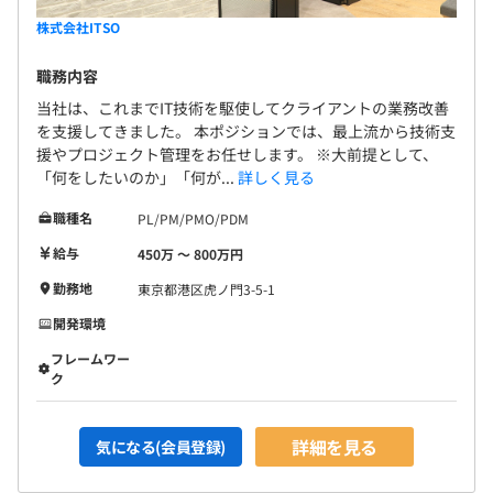
株式会社ITSO
契約更新の判断基準
・契約期間満了時の業務量
職務内容
・勤務成績、態度
当社は、これまでIT技術を駆使してクライアントの業務改善
・能力
を支援してきました。 本ポジションでは、最上流から技術支
・会社の経営状況
援やプロジェクト管理をお任せします。 ※大前提として、
・従事している業務の進捗状況
「何をしたいのか」「何が...
詳しく見る
職種名
PL/PM/PMO/PDM
契約更新の上限
給与
通算契約期間は3年まで
450万 〜 800万円
※ただし有期雇用契約から無期雇用契約へ転換した場合、
勤務地
東京都港区虎ノ門3-5-1
その限りではない
開発環境
フレームワー
ク
6カ月（期間中、条件などの変更はありません）
6カ月は契約社員として雇用、その後正社員へ転換を予定
詳細を見る
気になる(会員登録)
した採用を行っております。