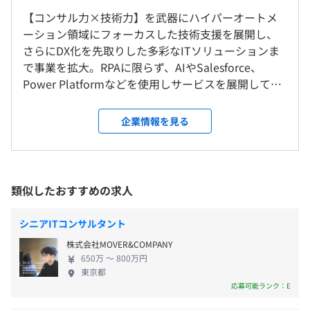
年目）
・半導体メーカー
【コンサル力×技術力】を武器にハイパーオートメ
29歳／年収1000万円（コンサル出身／入社3年目）
・清涼飲料水グループ
ーション領域にフォーカスした技術支援を展開し、
就業場所の変更範囲
26歳／年収450万円（開発出身／入社4年目）
・マーケティング会社
さらにDX化を先取りした多彩なITソリューションま
＜雇入時＞
・エネルギー会社
で事業を拡大。RPAに限らず、AIやSalesforce、
東京本社、ご自宅、常駐先
・製薬会社 など
Power Platformなどを使用しサービスを展開してい
＜変更範囲＞
ます。成長を更に前進させるべく新たなメンバーを募
会社（案件）の定める場所
東証プライム・スタンダード上場銘柄のなかでも、代表的
集します。 RPA、AI、Salesforce、多岐にわたるツー
企業情報を見る
な225銘柄に入る
（※
想定年収
は年収提示額を保証するものではありません）
ルを駆使して、クライアントの業務改善を支援して
受動喫煙防止措置に関する事項
大手企業を中心にお取引継続中です。
います。コンサルティングから開発まで、業務選定や
従業員に対する受動喫煙対策：あり
プロジェクトルールの策定など幅広い領域にわた
対策内容：屋内原則禁煙（喫煙室あり）
【開発環境・業務範囲】
り、一貫して行います。 はじめは先輩社員があなた
9：00～18：00（実働8時間）
類似したおすすめの求人
■大手製造企業：全社AI導入/活用推進支援
をサポートしながら、できることから徐々にお任せ
※プロジェクトによって異なります
顧客企業が、主にAIを主軸とした全社変革プロジェクトを
していきます。 【具体的な仕事内容】 ■クライアン
休憩時間：休憩60分
シニアITコンサルタント
始動。
ト側の利用システムに応じた技術提案と実装 ・業務
平均残業時間：平均10h程度 ※プロジェクトの進捗に合
本プロジェクトの主要メンバーとして、AI製品開発や従業
・東京メトロ日比谷線「虎ノ門ヒルズ駅」より徒歩3分
株式会社MOVER&COMPANY
整理/BPR領域 ・マクロや各種スクリプト、ツール開
わせ、スケジュールを柔軟に調整できます
員向けのAI研修実施などプロジェクトの方針策定にかかわ
650万 〜 800万円
発やデータベースの解析 など ■クライアント向け
東京都
る上流コンサルタントとして参画。
RPA研修の企画/実施 ■RPA管理や組織構築支援など
応募可能ランク：E
お客様の業務選定やツール策定などコンサルティン
■大手デベロッパー：RPAプロジェクトの運用支援