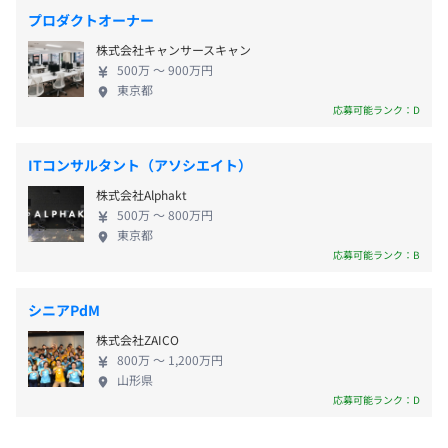
グ領域から、仕様設計・構築・運用・保守などの開
《年間休日125日》
（PM）
プロダクトオーナー
発領域まで、一貫して担当します。 ※チーム制（2～
・完全週休2日制（土・日）
手作業で行っていた精算レポートの作成、与信管理業務に
株式会社キャンサースキャン
3名、最大10名を想定）でプロジェクト担当 ※入社
・祝日
伴う事務作業など、RPAツールで用いて業務を自動化し、
500万 〜 900万円
後は基本、社内で先輩社員がつき、業務を覚えます。
・年末年始休暇（12月29日～1月3日）
東京都
コストを低減するプロジェクトにプロジェクトマネージャ
技術に長けたエンジニアでもある代表から直接学べ
応募可能ランク：D
・夏季休暇（7～9月の間に3日）
ーとして参画。
る機会もあります。習熟度によりますが、1カ月～半
・年次有給休暇（事業の進捗に合わせて自由に取得可能）
年換算で数千万円単位の業務効率化に成功。
年ぐらいで独り立ちとなります。 ※リモートOKのプ
・産前産後休暇
ITコンサルタント（アソシエイト）
ロジェクトあり 注目大幅な収入・キャリアアップを
・育児休暇
■大手製造企業：全社的なシステム刷新のPoC
株式会社Alphakt
実現！ ■収入UPを実現！ 実際に前職で年収400万円
・介護休暇
システム保守期間終了にともなうクラウドシステムへの移
500万 〜 800万円
だった方が、入社後年収600万円に増収した実例な
行を支援。
東京都
ど、転職後年収が1.5倍にアップした実績が多数あり
応募可能ランク：B
顧客要件を把握の上、顧客にとって最適なシステムを提案
ます。 ■貴重な上流での経験 エンドユーザーとじっ
の上、PoCを実施。
くりコミュニケーションをとり、技術的な仕事を進
・通勤交通費全額支給
シニアPdM
める案件が豊富です。クライアントの業務が効率化で
・残業手当（全額支給）
■大手IT企業：社内の内製化開発の進め方策定支援
株式会社ZAICO
きるようご自身のアイデアを直接提案できます。これ
大手IT企業における社内におけるDX推進内製化プロジェ
800万 〜 1,200万円
まで以上の上流での経験が積めるので、今後のキャ
クトについて、中長期的なロードマップを策定する上流工
山形県
リアにおいて、貴重な経験となるでしょう。 注目導
応募可能ランク：D
程にコンサルタントとして参画。
入実績は国内トップクラス。大規模なプロジェクト
上記はほんの一例です。他にもさまざまなプロジェクトが
・業績によりボーナス支給（年1回）
に関われる グローバル最大手のRPAツールをメイン