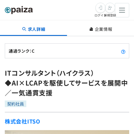
ログイン
新規登録
求人詳細
企業情報
転職・キャリア
未経験転職
求人検索
通過ランク：C
新卒就活
求人検索
インタビュー
ITコンサルタント（ハイクラス）
学習
求人検索
インタビュー
転職成功ガイド
◆AI×LCAPを駆使してサービスを展開中
本選考
スキルチェック
講座一覧
／一気通貫支援
転職成功ガイド
転職エージェント
ゲーム・マンガ
インターン
プログラミング言語
契約社員
問題集
メディア
SQL
4択課題
株式会社ITSO
新卒エージェント
paizaとは？
Tech Team Journal
評価結果一覧
ナレッジ