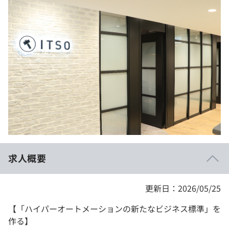
イベント・セミナー
paiza times
再チャレンジ結果一覧
リファレンス
インタビュー
note
就活成功ガイド
プラン
個人向けプラン
法人向けプラン
学校向けプラン
求人概要
契約内容・クーポン
更新日：2026/05/25
【「ハイパーオートメーションの新たなビジネス標準」を
作る】