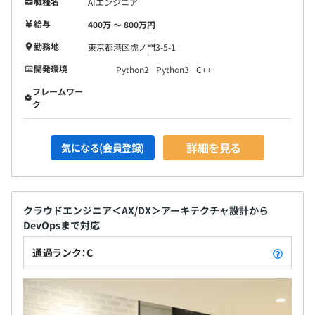
職種名
AIエンジニア
給与
400万 〜 800万円
勤務地
東京都港区虎ノ門3-5-1
開発環境
Python2
Python3
C++
フレームワー
ク
詳細を見る
気になる(会員登録)
クラウドエンジニア＜AX/DX＞アーキテクチャ設計から
DevOpsまで対応
通過ランク：C