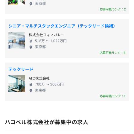
東京都
・AIツール: Claude Code, GitHub Copilot, Devin, Gemini
応募可能ランク：C
・コミュニケーション: Slack, Notion, Google
Workspace
シニア・マルチスタックエンジニア（テックリード候補）
・各種社会保険完備
・通勤交通費支給
株式会社フィノバレー
・育休復職祝い金制度
518万 〜 1,022万円
東京都
・企業型確定拠出年金制度
配属されるシステム開発部TMSソリューションシステムG
応募可能ランク：B
・部活補助制度
は、7名のメンバーが在籍しています。
・社員割引
エンジニアチームだけでなく、PdM、セールス、CS、そ
テックリード
れぞれのチームと関わり、一緒に協力して取り組むことを
大切にしています。
ATO株式会社
700万 〜 900万円
東京都
年2回（4月・10月）
応募可能ランク：F
各種社会保険完備（雇用保険・労災保険・健康保険・厚生
ハコベル株式会社が募集中の求人
年金保険）