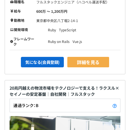
職種名
フルスタックエンジニア（ハコベル運送手配）
給与
600万 〜 1,200万円
勤務地
東京都中央区八丁堀2-14-1
開発環境
Ruby
TypeScript
フレームワー
Ruby on Rails
Vue.js
ク
詳細を見る
気になる(会員登録)
20兆円越えの物流市場をテクノロジーで支える！ラクスル×
セイノーの安定基盤｜自社開発｜フルスタック
通過ランク：B