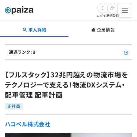
ログイン
新規登録
求人詳細
企業情報
転職・キャリア
未経験転職
求人検索
通過ランク：B
新卒就活
求人検索
インタビュー
【フルスタック】32兆円越えの物流市場を
学習
求人検索
インタビュー
転職成功ガイド
テクノロジーで支える！物流DXシステム・
本選考
スキルチェック
講座一覧
配車管理 配車計画
転職成功ガイド
転職エージェント
ゲーム・マンガ
インターン
プログラミング言語
正社員
問題集
メディア
SQL
4択課題
ハコベル株式会社
新卒エージェント
paizaとは？
Tech Team Journal
評価結果一覧
ナレッジ