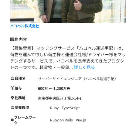
ハコベル株式会社
職務内容
【募集背景】 マッチングサービス「ハコベル運送手配」は、
荷物を運んで欲しい荷主様と運送会社様/ドライバー様をマッ
チングするサービスで、ハコベルを長年支えてきたプロダク
トの一つです。軽貨物・一般貨...
詳しく見る
職種名
サーバーサイドエンジニア（ハコベル運送手配）
給与
600万 〜 1,200万円
勤務地
東京都中央区八丁堀2-14-1
開発環境
Ruby
TypeScript
フレームワー
Ruby on Rails
Vue.js
ク