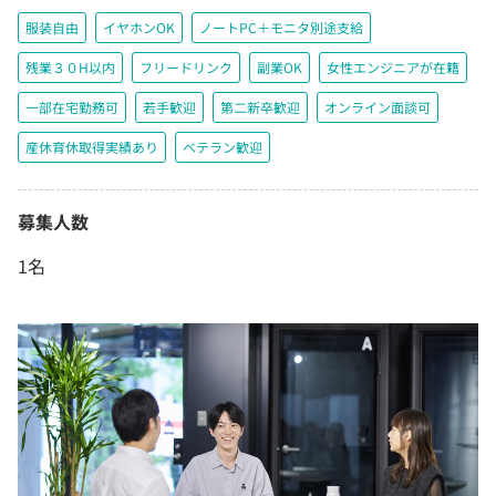
服装自由
イヤホンOK
ノートPC＋モニタ別途支給
残業３０H以内
フリードリンク
副業OK
女性エンジニアが在籍
一部在宅勤務可
若手歓迎
第二新卒歓迎
オンライン面談可
産休育休取得実績あり
ベテラン歓迎
募集人数
1名