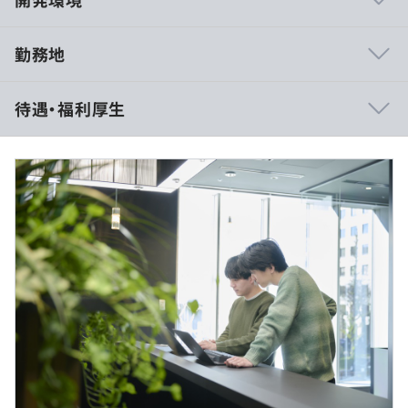
勤務地
・スクラム開発を推進
待遇・福利厚生
・積極的なペアプロやモブプロ
・週次でチーム横断のエンジニア定例
・自発的な勉強会やハッカソンの開催
・VPoEやEMとの1on1
・メンター役が伴走するオンボード支援
年収：600 ~ 1,200万円
※年収は前職考慮の上、経験・スキルに応じて決定しま
す。
ーー
月給：465,000 ～850,000 円
・Mac Book Pro / Air (機種・キーボードレイアウト選択
基本給：281,270 ～559,688 円
可)支給
固定残業手当（月45時間分）：128,730 円～235,312 円を
・外付けモニター: フリーアドレスで利用可能
支給
・フリーアドレス制なので、気分に合わせて好きな場所で
※超過した時間外労働の残業時間代は追加支給
作業可能
LP手当：一律55,000円