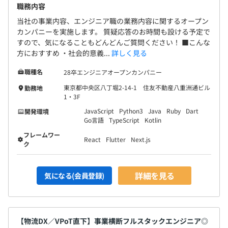
職務内容
当社の事業内容、エンジニア職の業務内容に関するオープン
カンパニーを実施します。 質疑応答のお時間も設ける予定で
すので、気になることもどんどんご質問ください！ ■こんな
方におすすめ ・社会的意義...
詳しく見る
職種名
28卒エンジニアオープンカンパニー
東京都中央区八丁堀2-14-1 住友不動産八重洲通ビル
勤務地
1・3F
JavaScript
Python3
Java
Ruby
Dart
開発環境
Go言語
TypeScript
Kotlin
フレームワー
React
Flutter
Next.js
ク
詳細を見る
気になる(会員登録)
【物流DX／VPoT直下】事業横断フルスタックエンジニア◎