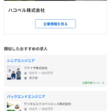
ハコベル株式会社
プロジェクトごとに選択、ウォーターフォール、アジャイ
・リモート可（週2程度出社）
ル、スクラム、ペアプロ
通勤交通費支給制度を使い、大阪・名古屋などから通勤し
企業情報を見る
（※
想定年収
は年収提示額を保証するものではありません）
ているメンバーもいます
新幹線通勤の範囲であれば相談可能ですのでまずはエント
リーください
類似したおすすめの求人
フレックスタイム制（コアタイム 11:00から16:00まで）
就業場所の変更範囲
休憩時間：60分
＜雇入時＞
シニアエンジニア
平均残業時間：平均20時間／月
東京本社、および自宅
ブライザ株式会社
・バックエンド: Ruby, Ruby on Rails, Go
＜変更範囲＞
500万 〜 800万円
・フロントエンド: TypeScript, React
会社の定める場所（テレワークを行う場所を含む）
東京都
・API/スキーマ定義: Swagger, GraphQL, Protocol
応募可能ランク：D
・土・日・祝日（年間123日）
Buffers
・年次有給休暇（入社時に5日間、半年後に5日間付与）
受動喫煙防止措置に関する事項
・インフラ: AWS (ECS, EC2, RDS/Aurora, DynamoDB, S3,
バックエンドエンジニア
・夏季・年末年始休暇
従業員に対する受動喫煙対策：あり
SQS, Lambda, etc), Docker
・特別休暇、慶弔休暇、サンクスホリデー、産休・育休
対策内容：敷地内禁煙
・バージョン管理: Git/GitHub
デジタルエクスペリエンス株式会社
等
450万 〜 900万円
・CI/CD: CircleCI, GitHub Actions, CodeBuild