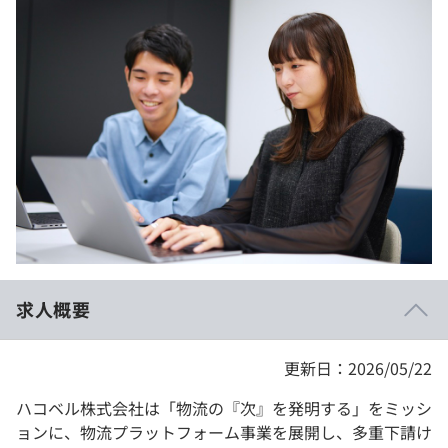
イベント・セミナー
paiza times
再チャレンジ結果一覧
リファレンス
インタビュー
note
就活成功ガイド
プラン
個人向けプラン
法人向けプラン
学校向けプラン
求人概要
契約内容・クーポン
更新日：2026/05/22
ハコベル株式会社は「物流の『次』を発明する」をミッシ
ョンに、物流プラットフォーム事業を展開し、多重下請け