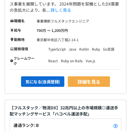
ス事業を展開しています。 2024年問題を契機としたDX需要
の急拡大により、各...
詳しく見る
職種名
事業横断フルスタックエンジニア
給与
700万 〜 1,200万円
勤務地
東京都中央区八丁堀2-14-1
開発環境
TypeScript
Java
Kotlin
Ruby
Go言語
フレームワー
React
Ruby on Rails
Vue.js
ク
詳細を見る
気になる(会員登録)
【フルスタック／物流DX】32兆円以上の市場規模◎運送手
配マッチングサービス「ハコベル運送手配」
通過ランク：B