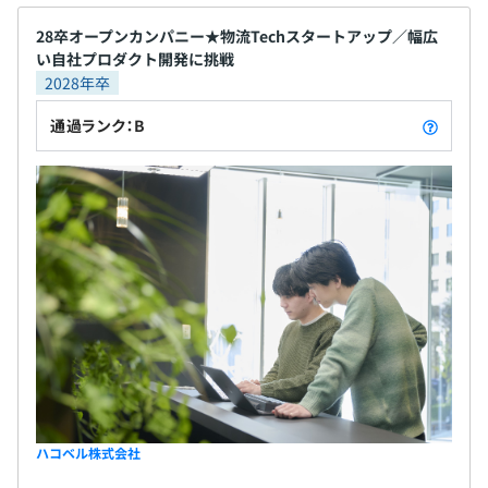
28卒オープンカンパニー★物流Techスタートアップ／幅広
い自社プロダクト開発に挑戦
無期雇用
2028年卒
通過ランク：B
3ヶ月（待遇変化なし）
ハコベル株式会社