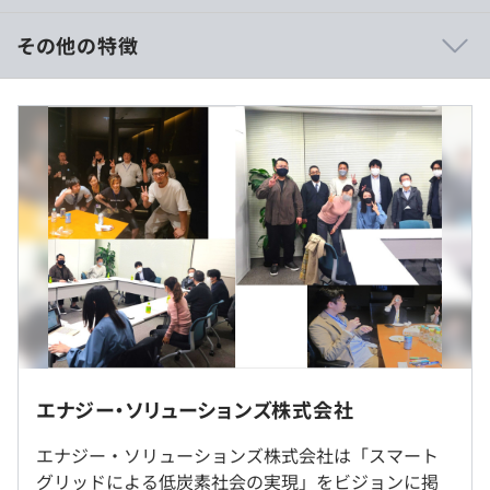
スキルが上がれば単価が上がり、単価が上がれば収入もし
っかり増えます。
その他の特徴
私たちは、各社員の案件営業において一切妥協せず、プロ
ジェクト参加後の単価交渉も積極的に行います。
《年収350万〜650万円》
頑張った分だけ、ちゃんと給与に反映されます。
■賃金形態：月給制
■賃金の決定方法：当社規定により決定いたします
■月給：約250,000円〜
・基本給：約203,008円〜
・固定残業代：30時間分、約46,992円〜（超過分は別
・資格取得支援制度：受験料の支給、合格時には一時報奨
途支給）
金あり
■賞与：年2回（1カ月×2）
・スキルアップ支援制度：書籍購入や外部研修の費用を補
助
・勉強会支援制度：技術向上のための社内勉強会を自由に
企画可能、登壇や主催にはインセンティブあり
（※
想定年収
は年収提示額を保証するものではありません）
エナジー・ソリューションズ株式会社
【勤務地】
東京都品川区五反田
エナジー・ソリューションズ株式会社は「スマート
若手技術者が多く、和気あいあいとした環境です。
グリッドによる低炭素社会の実現」をビジョンに掲