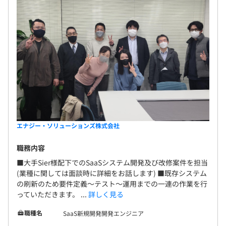
エナジー・ソリューションズ株式会社
職務内容
■大手Sier様配下でのSaaSシステム開発及び改修案件を担当
(業種に関しては面談時に詳細をお話します) ■既存システム
の刷新のため要件定義～テスト～運用までの一連の作業を行
っていただきます。 ...
詳しく見る
職種名
SaaS新規開発開発エンジニア