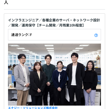
人
無期雇用
インフラエンジニア／各種企業のサーバ・ネットワーク設計
／開発／運用保守【チーム開発／月残業10h程度】
3カ月（待遇の変更はありません）
※試用期間は所定の3ヶ月間に加えて、3〜6ヶ月間を目安
通過ランク：F
として延長する場合がございます。
エナジー・ソリューションズ株式会社