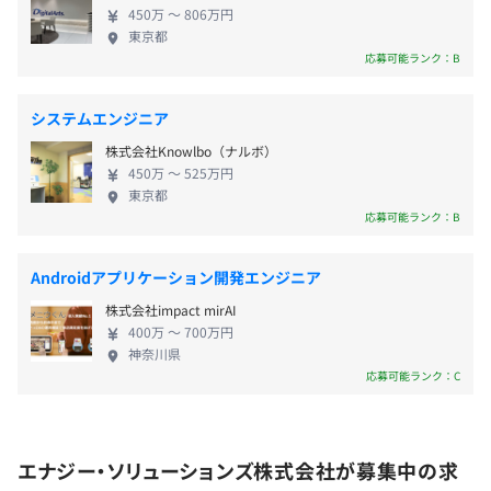
450万 〜 806万円
通勤交通費（5万円まで）
東京都
応募可能ランク：B
システムエンジニア
年2回
株式会社Knowlbo（ナルボ）
450万 〜 525万円
東京都
応募可能ランク：B
年1回
Androidアプリケーション開発エンジニア
株式会社impact mirAI
400万 〜 700万円
社会保険完備（健康保険・厚生年金加入・雇用保険・労災
神奈川県
保険）
応募可能ランク：C
関東ITソフトウェア健康保険組合加入
エナジー・ソリューションズ株式会社が募集中の求