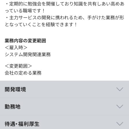
・定期的に勉強会を開催しており知識を共有しあい高めあ
っている職場です！
・主力サービスの開発に携われるため、手がけた業務が形
となっていくことを経験できます！
業務内容の変更範囲
＜雇入時＞
システム開発関連業務
＜変更範囲＞
会社の定める業務
開発環境
勤務地
システム開発事業統括部では、社員のスキルや努力を正当
待遇・福利厚生
に評価し、契約単価の70%を給与に還元しています。