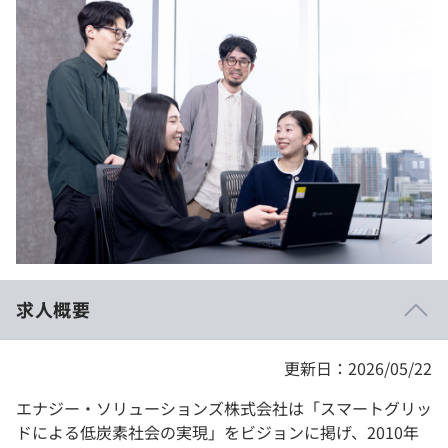
イベント・セミナー
paiza times
再チャレンジ結果一覧
リファレンス
インタビュー
note
就活成功ガイド
プラン
個人向けプラン
法人向けプラン
学校向けプラン
求人概要
契約内容・クーポン
更新日：2026/05/22
エナジー・ソリューションズ株式会社は「スマートグリッ
ドによる低炭素社会の実現」をビジョンに掲げ、2010年