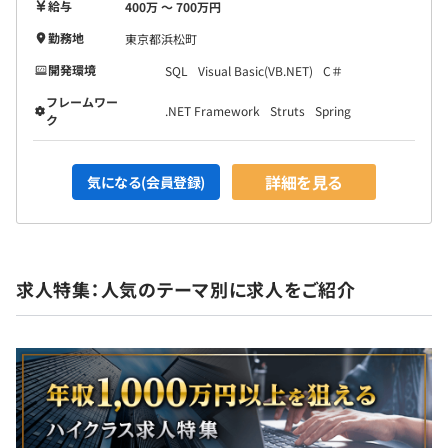
給与
400万 〜 700万円
勤務地
東京都浜松町
開発環境
SQL
Visual Basic(VB.NET)
C＃
フレームワー
.NET Framework
Struts
Spring
ク
詳細を見る
気になる(会員登録)
求人特集：人気のテーマ別に求人をご紹介