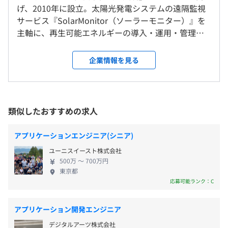
就業場所の変更範囲
9：00～18：00
げ、2010年に設立。太陽光発電システムの遠隔監視
＜雇入時＞
休憩時間：休憩60分 ※昼食時間は業務の都合により各々
サービス『SolarMonitor（ソーラーモニター）』を
東京オフィス、および自宅
の自主性に任せています
主軸に、再生可能エネルギーの導入・運用・管理シ
半期ごとの目標設定、振り返りによる評価をおこなってい
＜変更範囲＞
平均残業時間：平均10時間／月
ステム開発・提供を手がけている会社です。自社サー
ます。
会社の定める場所
ビス開発のほか、人材派遣業として常駐での受託開
企業情報を見る
発もおこなっています。 さまざまなプロジェクトに
受動喫煙防止措置に関する事項
参画しながら、技術を磨くことができるので、エン
《年間休日120日》
敷地内禁煙（喫煙場所あり）
ジニアとして成長できる環境です。定期的に勉強会を
会社全体：76名
・土曜、日曜、祝日
開催しているため、お互いの知識を共有して幅広い
今回配属されるシステム開発事業部：20名
類似したおすすめの求人
・夏期休暇（7~9月の間に3日間取得可能、初年度は入社
技術を学ぶことができます。また、現場へのフォロー
時期による）
体制も進めることで、技術者が働きやすい環境づく
アプリケーションエンジニア(シニア)
・年末年始休暇
りを推進していきます。 残業を推奨しない社風のた
【本社】
ユーニスイースト株式会社
・慶弔休暇
め、残業時間は平均15h程度と少なく、ワークライフ
麹町駅徒歩1分、半蔵門駅徒歩7分
500万 〜 700万円
・産前産後休暇
バランスが充実している職場です。チームで目標達成
東京都
・育児休暇
することを大切にしており、人間的に信頼できたり、
【勤務地】
応募可能ランク：C
・有給休暇入社6ヶ月後10日付与（以降毎年4月付与）
一緒に仕事したいと思えるメンバーを採用していま
五反田駅徒歩約5分
す。そのため、フラットなコミュニケーションを取り
アプリケーション開発エンジニア
ながら、心地よく働くことができます。
デジタルアーツ株式会社