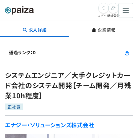
ログイン
新規登録
求人詳細
企業情報
転職・キャリア
未経験転職
求人検索
通過ランク：D
新卒就活
求人検索
インタビュー
システムエンジニア／大手クレジットカー
学習
求人検索
インタビュー
転職成功ガイド
ド会社のシステム開発【チーム開発／月残
本選考
スキルチェック
講座一覧
業10h程度】
転職成功ガイド
転職エージェント
ゲーム・マンガ
インターン
プログラミング言語
正社員
問題集
メディア
SQL
4択課題
エナジー・ソリューションズ株式会社
新卒エージェント
paizaとは？
Tech Team Journal
評価結果一覧
ナレッジ