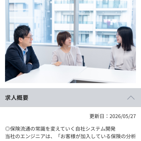
イベント・セミナー
paiza times
再チャレンジ結果一覧
リファレンス
インタビュー
note
就活成功ガイド
プラン
個人向けプラン
法人向けプラン
学校向けプラン
求人概要
契約内容・クーポン
更新日：2026/05/27
◎保険流通の常識を変えていく自社システム開発
当社のエンジニアは、「お客様が加入している保険の分析