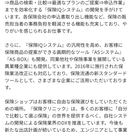
⇒商品の検索・比較⇒最適なプランのご提案⇒申込作業」
までを効率化する『保険IQシステム』の開発を手がけて
います。各保険会社の申込書取り出し機能など、保険の販
売担当者の事務負担を軽減させる機能も充実しており、や
りがいを感じられるお仕事です。
さらに、『保険IQシステム』の汎用性を高め、お客様に
保険商品の提案ができる画期的なツール『ASシステム』
『AS-BOX』も開発。同業他社や保険事業を展開している
異業種企業にも提供しています。2016年に施行された保
険業法改正にも対応しており、保険流通の新スタンダード
ツールとして、さまざまな企業にご活用いただいておりま
す。
保険ショップはお客様に自由な保険選びをしていただくた
めの場所。『保険クリニック』は、多くのお客様に「自分
で比較して選ぶ保険」の世界を提供するべく、自社システ
ムの開発による保険業界のDXを推進しています。今後も
新たな出店計画が続いているため、エンジニアとして事業