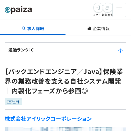
ログイン
新規登録
求人詳細
企業情報
転職・キャリア
未経験転職
求人検索
通過ランク：C
新卒就活
求人検索
インタビュー
【バックエンドエンジニア／Java】保険業
学習
求人検索
インタビュー
転職成功ガイド
界の業務改善を支える自社システム開発
本選考
スキルチェック
講座一覧
｜内製化フェーズから参画◎
転職成功ガイド
転職エージェント
ゲーム・マンガ
インターン
プログラミング言語
正社員
問題集
メディア
SQL
4択課題
株式会社アイリックコーポレーション
新卒エージェント
paizaとは？
Tech Team Journal
評価結果一覧
ナレッジ