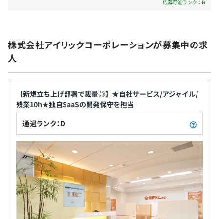
応募可能ランク：B
・表彰制度
『保険IQシステム』をベースに開発された、金融機関・企
・従業員持ち株会制度
業代理店向けの汎用型システムです。
・退職金給付制度（401K）
株式会社アイリックコーポレーションが募集中の求
・慶弔見舞金制度
複数保険会社の商品比較や提案業務を効率化し、保険募集
人
・同好会（アウトドア、ランニングなど）
業務の品質向上と業務負荷軽減を支援しています。
・定年65歳
◆ 保険販売支援システム『AS-BOX』
乗合保険代理店・保険販売会社向けに提供している、業界
【新規立ち上げ部署で裁量◎】★自社サービス/アジャイル/
独自の保険販売支援システムです。
残業10h★独自SaaSの開発保守を担当
年1回（9月）
通過ランク：D
商品検索・比較、ライフプラン作成、申込書出力、意向把
握、提案履歴管理など、保険提案業務に必要な機能をワン
ストップで提供しています。
各種社会保険完備（健康保険・厚生年金保険・雇用保険・
また、保険業法改正にも対応しており、販売品質向上とコ
労災保険）
ンプライアンス強化の両立を支援しています。
◆ AI-OCRソリューション開発