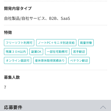
開発内容タイプ
自社製品/自社サービス、B2B、SaaS
特徴
フリーソフト利用可
ノートPC＋モニタ別途支給
裁量労働
残業３０H以内
副業OK
一部在宅勤務可
若手歓迎
オンライン面談可
産休育休取得実績あり
ベテラン歓迎
募集人数
7
応募要件