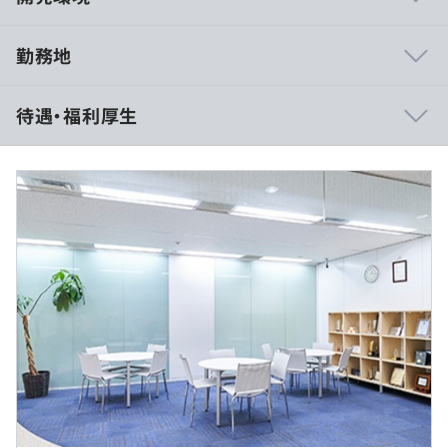
勤務地
当社の開発組織では、保険業界向けの業務システム開発を
待遇・福利厚生
中心に、Javaを用いたバックエンド開発を主軸として取
り組んでいます。
特徴は、単なる“開発工程の一部分”ではなく、要件整理・
設計・実装・テスト・リリース・運用改善まで一貫して関
想定年収：450万円～700万円
われる点です。
月給：375,000円 〜 583,333円
特に保険業界は業務知識が重要となるため、エンジニア自
【内訳】
身が業務理解を深めながら、システム改善や仕様提案に携
・基本給：313,725円〜488,017円
わる文化があります。
・固定残業代：61,275円〜95,316円（25時間分／超過分
は別途支給）
開発現場では、既存システムの安定運用だけではなく、継
※給与は、これまでの経験・能力を考慮の上、当社規定に
続的な改善やリファクタリングにも取り組んでおり、「ど
基づき決定します。
う作るか」だけでなく「どうすれば長く運用できるか」ま
※業績に応じて、決算賞与を支給する場合があります。
で考えながら開発を行っています。