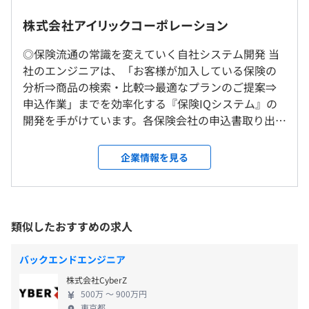
また、チーム内でのレビュー・相談を重視しており、一人
株式会社アイリックコーポレーション
で抱え込まずに相談しながら進める文化が根付いていま
転勤なし
す。
◎保険流通の常識を変えていく自社システム開発 当
（※
想定年収
は年収提示額を保証するものではありません）
SIer出身者も多く在籍しているため、これまでの経験を活
社のエンジニアは、「お客様が加入している保険の
就業場所の変更範囲
かしながら、より事業やサービスに近い立場で開発に関わ
分析⇒商品の検索・比較⇒最適なプランのご提案⇒
＜雇入時＞
ることができます。
申込作業」までを効率化する『保険IQシステム』の
本社
・フレックスタイム制（コアタイム／11：00～15：00）
開発を手がけています。各保険会社の申込書取り出し
＜変更範囲＞
・標準労働時間／9：00～18：00（1日8時間勤務）
エンジニア組織としては、バックエンド領域を中心にしつ
機能など、保険の販売担当者の事務負担を軽減させ
変更なし
・フレキシブルタイム／始業8：00～11：00・終業15：
つ、フロントエンド・インフラ・クラウドなど周辺技術に
る機能も充実しており、やりがいを感じられるお仕
企業情報を見る
00～22：00
も触れられる環境があり、技術領域を広げながら成長でき
事です。 さらに、『保険IQシステム』の汎用性を高
※月間所定労働時間：160時間前後
る点も特徴です。
受動喫煙防止措置に関する事項
め、お客様に保険商品の提案ができる画期的なツー
休憩時間：勤務時間内で1時間 ※12：00〜13：00が基
屋内全面禁煙
ル『ASシステム』『AS-BOX』も開発。同業他社や保
本ですが、柔軟に調整可能です。
険事業を展開している異業種企業にも提供していま
類似したおすすめの求人
平均残業時間：月平均10時間程度
す。2016年に施行された保険業法改正にも対応して
おり、保険流通の新スタンダードツールとして、さま
当社では、来店型保険ショップ「保険クリニック」をはじ
バックエンドエンジニア
ざまな企業にご活用いただいております。 保険ショ
め、金融機関・保険代理店向けに、保険提案・比較・申込
東京メトロ丸ノ内線「本郷三丁目駅」より徒歩3分
株式会社CyberZ
ップはお客様に自由な保険選びをしていただくため
支援を行う独自システムを自社開発しています。
500万 〜 900万円
「有給取得率70.8％」「平均取得日数10.8日」と、休暇も
の場所。『保険クリニック』は、多くのお客様に
東京都