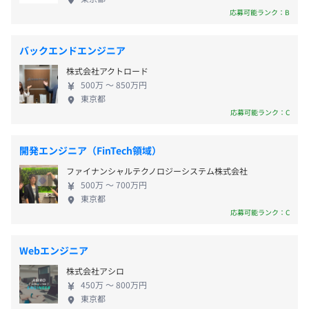
取得しやすい環境です。
「自分で比較して選ぶ保険」の世界を提供するべ
単なる業務システムではなく、「複雑でわかりづらい保険
応募可能ランク：B
く、自社システムの開発による保険業界のDXを推進
を、よりわかりやすく比較・提案できる仕組み」をテクノ
・完全週休2日制（土日祝休み）
しています。今後も新たな出店計画が続いているた
ロジーで実現している点が特徴です。
バックエンドエンジニア
・有給休暇
め、エンジニアとして事業拡大に貢献している実感
株式会社アクトロード
・季節休暇（夏季休暇2日・年末年始休暇）
を得られる環境です。
◆ 保険分析・検索システム『保険IQシステム』
500万 〜 850万円
・慶弔休暇
「保険クリニック」で利用されている、保険分析・比較提
東京都
・産前・産後休暇（取得実績あり）
案システムです。
応募可能ランク：C
・育児休暇（取得実績あり）
・介護休暇（取得実績あり）
加入中の保険証券情報をもとに、現在の保障内容を可視化
開発エンジニア（FinTech領域）
した分析シートやライフプランシートを作成し、複数保険
ファイナンシャルテクノロジーシステム株式会社
会社の商品を横断的に検索・比較できます。
500万 〜 700万円
東京都
資格取得支援や時短制度など、長く働きながら成長しやす
各保険商品を同一フォーマットで比較できる独自の比較機
応募可能ランク：C
い制度を整えています。
能を備えており、保険商品の違いをわかりやすく提案でき
ることが特徴です。
Webエンジニア
・服装自由（ガイドラインあり）
また、一部保険会社とはシステム連携を実現しており、申
株式会社アシロ
・時短制度（実働6時間）
込手続きまでワンストップで対応可能です。
450万 〜 800万円
・研修制度
東京都
・資格取得支援制度（合格お祝い金・資格継続費用負担）
◆ 生命保険分析・検索提案システム『ASシステム』