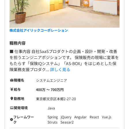
保険業界における紙帳票・申込書処理の効率化を目的に、
無期雇用
AI-OCRを活用した業務改善ソリューションの開発も行っ
ています。
紙中心で運用されてきた業務をデジタル化し、入力業務の
6ヶ月（条件に変更なし）
株式会社アイリックコーポレーション
効率化や業務品質向上を実現しています。
職務内容
■ 仕事内容 自社SaaSプロダクトの企画・設計・開発・改善
を担うエンジニアポジションです。 保険販売の現場に変革を
もたらす「保険IQシステム」「AS-BOX」をはじめとした保
当社では、エンジニアの継続的なスキルアップを支援する
険業務支援プロダク...
詳しく見る
ため、以下のような環境を整えています。
職種名
システムエンジニア
・業務に関連する書籍購入費を会社が全額負担
給与
400万 〜 700万円
・外部研修・セミナー参加費を会社が全額負担
・必要に応じて新技術の調査・検証を実施可能
勤務地
東京都文京区本郷2-27-20
・レビュー・相談を行いながら開発を進めるチーム文化
開発環境
Java
・設計意図や実装方針を共有しながら学べる環境
フレームワー
Spring
jQuery
Angular
React
Vue.js
・保険業界未経験でも業務知識をキャッチアップできる体
ク
Struts
Seasar2
制あり