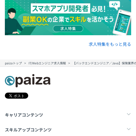
年齢や役職に関係なく意見を出しやすく、改善提案や技術
的な相談もしやすい環境です。
実装だけでなく、技術改善や開発体制づくりにも主体的に
関われる文化があります。
求人特集をもっと見る
年に1度、目標設定および振り返りを実施し、成果や取り
組み内容をもとに評価を行っています。
paizaトップ
IT/Webエンジニア求人情報
【バックエンドエンジニア／Java】保険業
成果物だけではなく、日々の業務への取り組み姿勢やチー
ムへの貢献、改善提案、技術的なチャレンジなども含めて
総合的に評価しています。
キャリアコンテンツ
会社全体としては、営業・企画・開発・サポートなど複数
部門が連携しながら事業を推進しています。
転職・キャリア
未経験転職
新卒就活
スキルアップコンテンツ