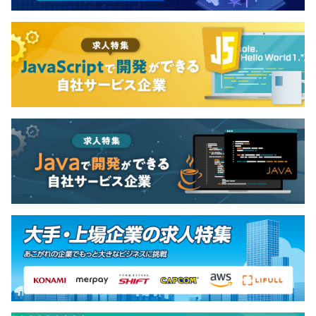
【プロジェクトの進め方】
開発はアジャイル・スクラムをベースに進めています。
営業部門やシステム部門と連携しながら、ユーザー要望を
反映した改善開発や機能追加を実施しています。
現在は内製化フェーズにあり、既存システムの改善やモダ
ナイズ、技術基盤整備にも取り組んでいます。
コードレビューや相談を行いながら、チームで協力して開
発を進めています。
【開発チームの雰囲気】
開発体制は約15名規模で、グループ会社の開発メンバーと
も連携しながら進めています。