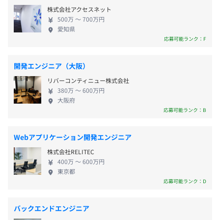
★フレックスタイム制のプロジェクトあり
株式会社アクセスネット
★原則定時退社／残業は月平均10h以下
500万 〜 700万円
受動喫煙防止措置に関する事項
愛知県
・従業員に対する受動喫煙対策：あり
応募可能ランク：F
※勤務時間はプロジェクトにより異なる場合もあります。
対策内容：敷地内禁煙／敷地内禁煙／屋内禁煙／屋内原則
休憩時間：12:00～13:00（60分）※休憩時間はプロジェ
禁煙
開発エンジニア（大阪）
クトにより異なる場合もあり
平均残業時間：平均10～15時間／月
リバーコンティニュー株式会社
380万 〜 600万円
大阪府
応募可能ランク：B
■完全週休2日制
Webアプリケーション開発エンジニア
（土日）
■祝日休み
株式会社RELITEC
■年末年始休暇
400万 〜 600万円
東京都
■有給休暇⇒初年度より20日付与（入社即日で自由に使
応募可能ランク：D
える特別休暇3日付与＋半年後20日支給）★社員の声で実
現した新規制度！Max144日休暇取得可
■産前・産後休暇※女性・男性社員取得実績あり
バックエンドエンジニア