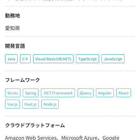
勤務地
愛知県
開発言語
Java
C＃
Visual Basic(VB.NET)
TypeScript
JavaScript
フレームワーク
Struts
Spring
.NET Framework
jQuery
Angular
React
Vue.js
Nuxt.js
Node.js
クラウドプラットフォーム
Amazon Web Services、Microsoft Azure、Google