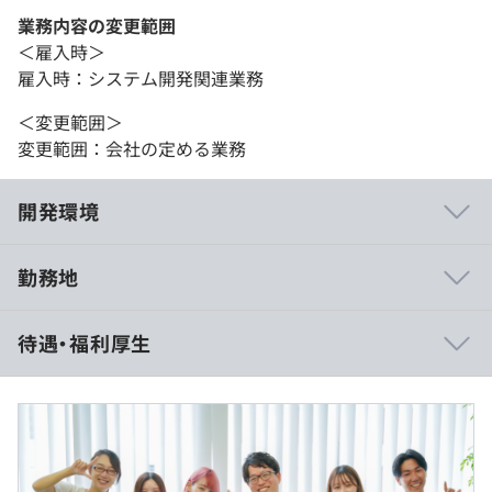
業務内容の変更範囲
＜雇入時＞
雇入時：システム開発関連業務
＜変更範囲＞
変更範囲：会社の定める業務
開発環境
勤務地
1. 「年間休日144日可能」が心身の余裕を生む
待遇・福利厚生
最大の魅力は、年休121日に加え有休20日、さらに入社当
日付与の特別休暇3日を合わせた最大144日の休日数で
す。有休消化率も90％超と高く、休息を「権利」として徹
底。十分なリフレッシュが現場での高い集中力を生み、エ
ンジニアが健康的に長く活躍できる好循環を支えていま
月給35万円～＋賞与年2回
す。
★前職給与保証