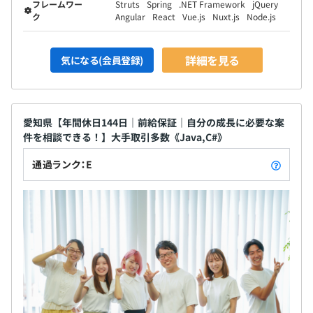
フレームワー
Struts
Spring
.NET Framework
jQuery
ク
Angular
React
Vue.js
Nuxt.js
Node.js
詳細を見る
気になる(会員登録)
愛知県【年間休日144日｜前給保証｜自分の成長に必要な案
件を相談できる！】大手取引多数《Java,C#》
通過ランク：E