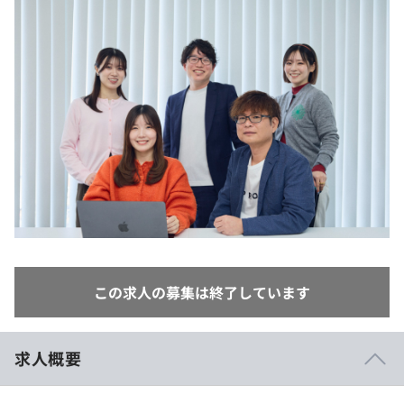
イベント・セミナー
paiza times
再チャレンジ結果一覧
リファレンス
インタビュー
note
就活成功ガイド
プラン
個人向けプラン
法人向けプラン
学校向けプラン
契約内容・クーポン
この求人の募集は終了しています
求人概要