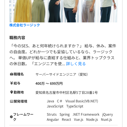
株式会社ラージック
職務内容
「今のSES、あと何年続けられますか？」 給与、休み、案件
の自由度。どれか一つでも妥協しているなら、ラージック
へ。 単価UPが給与に直結する仕組みと、業界トップクラス
の休日数。 「エンジニアを使...
詳しく見る
職種名
サーバーサイドエンジニア（愛知）
給与
400万 〜 699万円
勤務地
愛知県名古屋市中村区名駅5丁目28番1号
Java
C＃
Visual Basic(VB.NET)
開発環境
JavaScript
TypeScript
フレームワー
Struts
Spring
.NET Framework
jQuery
ク
Angular
React
Vue.js
Node.js
Nuxt.js