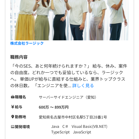
昇給査定年1回（4月）
株式会社ラージック
■各種社会保険完備
職務内容
「今のSES、あと何年続けられますか？」 給与、休み、案件
の自由度。どれか一つでも妥協しているなら、ラージック
無期雇用
へ。 単価UPが給与に直結する仕組みと、業界トップクラス
の休日数。 「エンジニアを使...
詳しく見る
職種名
サーバーサイドエンジニア（愛知）
給与
600万 〜 899万円
試用期間有（労働条件変更無）
勤務地
愛知県名古屋市中村区名駅5丁目28番1号
Java
C＃
Visual Basic(VB.NET)
開発環境
TypeScript
JavaScript