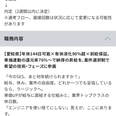
↓
内定（2週間以内に決定）
※選考フロー、面接回数は状況に応じて変更になる可能性
があります
職務内容
【愛知県】年休144日可能×有休消化90％超×前給保証。
単価連動の還元率76％〜で納得の昇給を。案件選択制で
希望の技術・フェーズに参画
「今のSES、あと何年続けられますか？」
給与、休み、案件の自由度。どれか一つでも妥協している
なら、ラージックへ。
単価UPが給与に直結する仕組みと、業界トップクラスの
休日数。
「エンジニアを使い捨てにしない」答えが、ここにありま
す。