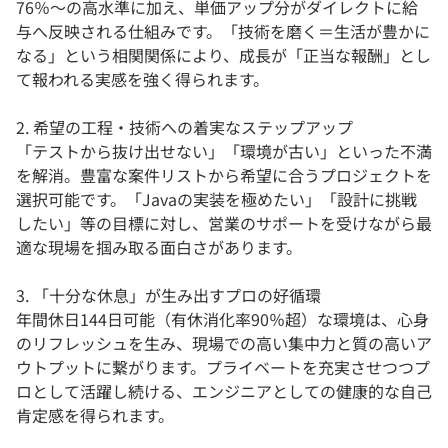
76％〜の高水準に加え、単価アップ分がダイレクトに給
与へ反映される仕組みです。「技術を磨く＝生活が豊かに
なる」という相関関係により、成長が「正当な報酬」とし
て報われる実感を強く得られます。
2. 希望の工程・技術への着実なステップアップ
「テストから抜け出せない」「環境が古い」といった不満
を解消。豊富な案件リストから希望に合うプロジェクトを
選択可能です。「Javaの実装を極めたい」「設計に挑戦
したい」等の目標に対し、営業のサポートを受けながら最
適な現場を掴み取る面白さがあります。
3. 「十分な休息」が生み出すプロの好循環
年間休日144日可能（有休消化率90％超）な環境は、心身
のリフレッシュを生み、現場での高い集中力と質の高いア
ウトプットに繋がります。プライベートを充実させつつプ
ロとして活躍し続ける、エンジニアとしての健康的な自己
肯定感を得られます。