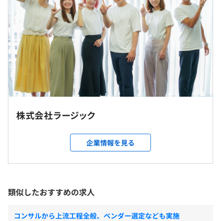
★還元率は案件単価の76～88％
2. 「還元率76％〜」で技術が直接給与に
5年以上の経験がある方はさらに優遇します！
還元率76％スタートに加え、単価アップ分がダイレクト
に反映される透明な仕組みを導入。前給保証や年収200万
※経験・スキル等を考慮して優遇。
円アップの実績もあり、「技術を磨けば生活が豊かにな
※上記には固定残業代（月30時間分／6万1,000円～）を
る」という手応えを1円単位で実感できます。自身の市場
含む。30時間を超過した分は別途全額支給。
価値が正当な報酬として報われる、納得感のある環境で
※実務経験が3年以下の場合は、月給28万円～34万円とな
す。
ります。
※固定残業代（月30時間分／4万8000円～5万8000円）を
3. 希望の工程・技術へ着実なステップアップ
含む。30時間を超過した分は別途全額支給。
株式会社ラージック
案件選択制により「テストから開発へ」といった挑戦が可
能。JavaやC#等の基幹系からTypeScript等のモダンな環
お客様先での勤務となります。常駐先は名古屋市内です。
企業情報を見る
境まで幅広く、営業が「盾」となって現場のトラブルや残
業にも即対応します。理不尽なストレスなく、純粋にモノ
就業場所の変更範囲
づくりへ没頭できる環境です。
（※
想定年収
は年収提示額を保証するものではありません）
＜雇入時＞
雇入時：本社、および自宅
類似したおすすめの求人
＜変更範囲＞
変更範囲：会社の定める場所
コンサルから上流工程全般、ベンダー選定なども実施
9：00～18：00（実働8時間 休憩1時間）
プロジェクトごとに選択