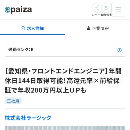
ログイン
新規登録
求人詳細
企業情報
転職・キャリア
未経験転職
求人検索
通過ランク：E
新卒就活
求人検索
インタビュー
【愛知県・フロントエンドエンジニア】年間
学習
求人検索
インタビュー
転職成功ガイド
休日144日取得可能！高還元率×前給保
本選考
スキルチェック
講座一覧
証で年収200万円以上ＵＰも
転職成功ガイド
転職エージェント
ゲーム・マンガ
インターン
プログラミング言語
正社員
問題集
メディア
SQL
4択課題
株式会社ラージック
新卒エージェント
paizaとは？
Tech Team Journal
評価結果一覧
ナレッジ