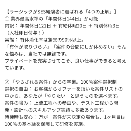
【ラージックがSES経験者に選ばれる「4つの正解」】
① 業界最高水準の「年間休日144日」が可能
内訳： 年間休日121日 ＋ 有給休暇20日 ＋ 特別休暇3日
（入社即日付与！）
実態： 有休消化率は驚異の90％以上。
「有休が取りづらい」「案件の合間にしか休めない」そん
な悩みは、当社では無縁です。
プライベートを充実させてこそ、良い仕事ができると考え
ています。
② 「やらされる案件」からの卒業。100％案件選択制
選択の自由： お客様からオファーを頂いた案件リストの
中から、あなたが「やりたい」と思うものを選べます。
案件の強み： 上流工程への参画や、テスト工程から開
発・設計へのスキルアップ実績も多数あります。
待機時も安心： 万が一案件が未決定の場合も、1ヶ月目は
100％の基本給を保障して研修を実施。