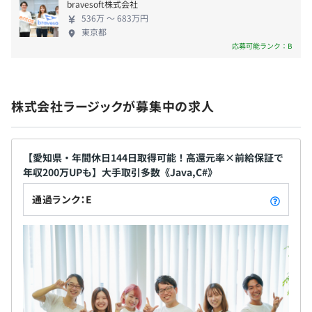
■育児休暇⇒取得実績100％！
bravesoft株式会社
■慶弔休暇
536万 〜 683万円
東京都
■介護・看護休暇
応募可能ランク：B
★5日以上の連続休暇取得も可能です！
株式会社ラージックが募集中の求人
≪各種手当≫
■交通費支給（上限月5万円）
【愛知県・年間休日144日取得可能！高還元率×前給保証で
■超過分の時間外手当全額支給
年収200万UPも】大手取引多数《Java,C#》
■職務手当（月5000円～5万円）
通過ランク：E
■住宅手当（上限月1万5000円）※規定あり
■家族・扶養手当（配偶者／月1万5000円、子1人／月
5000円）
■出張手当（実費支給）
■食事手当（月3000円）
■在宅手当（日200円）