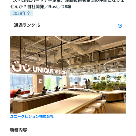
【X・LINEパートナー企業】凄腕技術者集団の仲間になりま
無期雇用
せんか？自社開発／Rust／28卒
2028年卒
BigQuery、Amazon Athena、Amazon Kinesis
通過ランク：S
有り（入社後3か月間）
試用期間中も待遇に変更はございません。
● OKR：高い目標に向かって会社・チーム・個人が繋が
る目標管理
● 1on1：成長や達成などのプロセスに週単位で伴走
● 個人面談：半期に一度、成果や課題について経営陣・
リーダーと実施
● ダイアログ：全社員で1年間の課題を検討
ユニークビジョン株式会社
● 技術賞：CTOが選ぶ、1年でもっとも輝いていたエンジ
ニアに送られる賞
職務内容
● ワーキング・グループ：会社の技術課題に対してチー