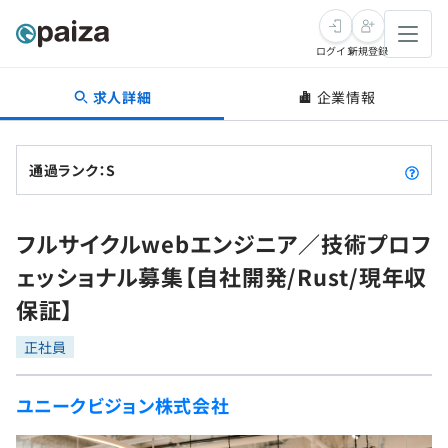
ログイン
新規登録
求人詳細
企業情報
転職・キャリア
未経験転職
求人検索
通過ランク：S
新卒就活
求人検索
インタビュー
フルサイクルwebエンジニア／技術プロフ
学習
求人検索
インタビュー
転職成功ガイド
ェッショナル募集【自社開発/Rust/現年収
本選考
スキルチェック
講座一覧
保証】
転職成功ガイド
転職エージェント
ゲーム・マンガ
インターン
プログラミング言語
正社員
問題集
メディア
SQL
4択課題
ユニークビジョン株式会社
新卒エージェント
paizaとは？
Tech Team Journal
評価結果一覧
ナレッジ