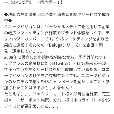
ー（OMO部門）」=国内唯一！】
◆凄腕の技術者集団◎企業と消費者を結ぶサービスで成長
中◆
ユニークビジョンは、ソーシャルメディアを活用して企業
の幅広いマーケティング施策でブランド体験をつくる、テ
クノロジーカンパニーです。SNSマーケティングをより効
果的に運営するための『Belugaシリーズ』を企画・開
発・運用しています。
2008年に設立した小規模な組織ながら、国内外問わずト
ップクラスの企業様にX（旧Twitter）・LINE施策の一環
で使っていただくサービスを広く展開しているため、ユニ
ークビジョンの社名をご存知でなくても、ユニークビジョ
ンのシステムで動くSNSキャンペーンを見かけたこと・参
加されたことはあるかもしれません！
たとえば、、、ファミリーマート様×即時抽選施策、花王
様×ユーザーポスト施策、カバー様（ホロライブ）×SNS
アイコン変更施策、など、、、