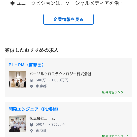
＜雇入時＞
◆ ユニークビジョンは、ソーシャルメディアを活用
築
新宿オフィス
して企業の幅広いマーケティング施策でブランド体
● Beluga CRM：データの蓄積・分析・活用
＜変更範囲＞
験をつくる、テクノロジーカンパニーです。SNSマー
● Belugaポータル：SNSマーケ最前線の情報発信
企業情報を見る
変更なし
10:00～19:00
ケティングをより効果的に運営するための『Beluga
休憩時間：60分 ※昼食時間は業務の都合により各々の自
シリーズ』を企画・開発・運用しています。 2008年
主性に任せています
受動喫煙防止措置に関する事項
に設立した小規模な組織ながら、国内外問わずトッ
平均残業時間：平均20-25時間/月
屋内原則禁煙（ビル敷地内に喫煙室あり）
プクラスの企業様にX（旧Twitter）・LINE施策の一
● 新人研修
類似したおすすめの求人
環で使っていただくサービスを広く展開しているた
● チーム定例
め、ユニークビジョンの社名をご存知でなくても、
● コードレビュー
PL・PM（首都圏）
ユニークビジョンのシステムで動くSNSキャンペー
● ルーレットレビュー
パーソルクロステクノロジー株式会社
年間休日120日以上
ンを見かけたこと・参加されたことはあるかもしれ
- JR「新宿駅」新南口より徒歩２分
● 技術勉強会
600万 〜 1,000万円
- 完全週休2日制（土日、祝）
ません！ たとえば、、、ファミリーマート様×即時
- 東京メトロ副都心線「新宿三丁目駅」E7、E8出口より徒
● 社外勉強会
東京都
- 年末年始休暇
抽選施策、花王様×ユーザーポスト施策、カバー様
歩１分
● 品質向上委員会（ワーキング・グループ）
応募可能ランク：F
- 慶弔休暇
（ホロライブ）×SNSアイコン変更施策、な
新宿高島屋から明治通りを挟んで向かい側
● ハッカソン
- 年間有給休暇（入社半年後10日～）
ど、、、 ◆主要取引先◆ 大手メーカー・全国ネット
開発エンジニア（PL候補）
のテレビ局・メジャー通信キャリア・人気プロスポ
株式会社エーム
ーツチーム・大手製薬会社や外資生命保険会社な
500万 〜 750万円
ど、クライアント先は業界トップクラスの大企業が
Core i7 / メモリ32GB / Gen4 SSD 1TB のハイスペック
東京都
- 通勤手当（上限2万円/月）
名を連ねます。他社に先んじてソーシャルメディアに
Windowsノート
応募可能ランク：C