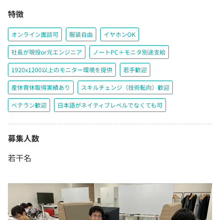
特徴
オンライン面談可
服装自由
イヤホンOK
社長が現役or元エンジニア
ノートPC＋モニタ別途支給
1920x1200以上のモニター環境を提供
若手歓迎
産休育休取得実績あり
スキルチェンジ（技術転向）歓迎
ベテラン歓迎
日本語がネイティブレベルでなくても可
募集人数
若干名