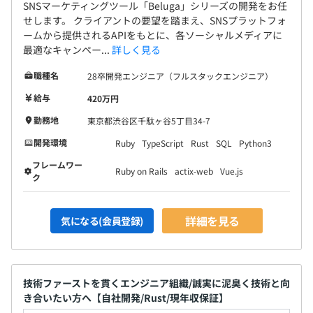
SNSマーケティングツール「Beluga」シリーズの開発をお任
ムを立ち上げる、全社横断的な取り組み
せします。 クライアントの要望を踏まえ、SNSプラットフォ
ームから提供されるAPIをもとに、各ソーシャルメディアに
最適なキャンペー...
詳しく見る
職種名
28卒開発エンジニア（フルスタックエンジニア）
全社79名
内エンジニア36名で構成されています。
給与
420万円
勤務地
東京都渋谷区千駄ヶ谷5丁目34-7
開発環境
Ruby
TypeScript
Rust
SQL
Python3
フレームワー
Ruby on Rails
actix-web
Vue.js
ク
詳細を見る
気になる(会員登録)
開発ディレクターなども含め、各チーム6名前後で開発を
技術ファーストを貫くエンジニア組織/誠実に泥臭く技術と向
き合いたい方へ【自社開発/Rust/現年収保証】
おこなっております。