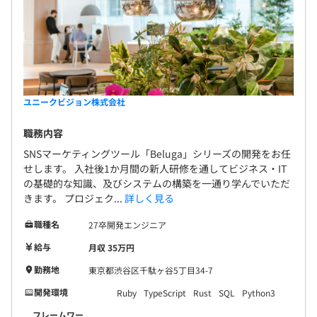
ユニークビジョン株式会社
職務内容
SNSマーケティングツール「Beluga」シリーズの開発をお任
せします。 入社後1か月間の新人研修を通してビジネス・IT
の基礎的な知識、及びシステムの構築を一通り学んでいただ
きます。 プロジェク...
詳しく見る
職種名
27卒開発エンジニア
給与
月収 35万円
勤務地
東京都渋谷区千駄ヶ谷5丁目34-7
開発環境
Ruby
TypeScript
Rust
SQL
Python3
フレームワー