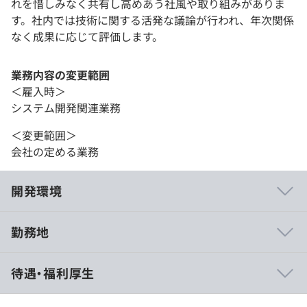
れを惜しみなく共有し高めあう社風や取り組みがありま
す。社内では技術に関する活発な議論が行われ、年次関係
なく成果に応じて評価します。
業務内容の変更範囲
＜雇入時＞
システム開発関連業務
＜変更範囲＞
会社の定める業務
開発環境
勤務地
● 社員の約半数がエンジニアのため、環境や制度で技術
待遇・福利厚生
者を大切にする風土があります！
● レビュー制度に力を入れており、高い技術力を実現で