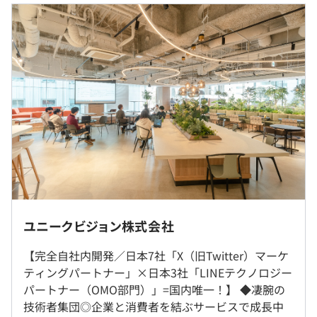
きています
●ハッカソン、技術勉強会などチームの垣根を越えて技術
力を向上する制度があります。
◆年収
● オフィスの半分がカフェスペースになっているため、
年俸制：700万～850万円
気分に合わせて執務室に限らず色々な場所で業務が可能で
月額（12分割）：583,333～708,333円
す
● 適性やスキルに応じて、生成AI推進チームや、アーキ
内訳）
テクチャチームなど、開発の枠を超えて活躍の幅を広げる
基本給（年）：5,333,328～6,476,184円
ことが可能です
基本給（月）：444,444～539,682円
● 国内競技プログラミングサイトにて、企業コンテスト
固定残業代（月）：138,889～168,651円
も複数回主催しております！
●GitHub Copilot、Gemini Pro、Claude Codeなど生成
※1ヶ月あたり40時間分、超過分は別途支給
AIを活用した開発に注力しています
※エンジニアの平均残業時間：23.4時間（2025年実績）
※ご年収は、スキル・ご経験等を考慮し決定いたします。
ユニークビジョン株式会社
完全自社内開発のため、クライアント先への出向を伴う勤
【完全自社内開発／日本7社「X（旧Twitter）マーケ
務は原則ございません。
ティングパートナー」×日本3社「LINEテクノロジー
自社サービス 『Belugaシリーズ』
パートナー（OMO部門）」=国内唯一！】 ◆凄腕の
● Belugaスタジオ：SNS運用のオールインワンツール
就業場所の変更範囲
技術者集団◎企業と消費者を結ぶサービスで成長中
● Belugaキャンペーン：フルファネルでキャンペーン構
（※
想定年収
は年収提示額を保証するものではありません）