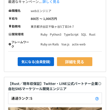
最適なキャンペーン...
詳しく見る
職種名
webエンジニア
給与
800万 〜 1,000万円
勤務地
東京都渋谷区千駄ヶ谷5丁目34-7
開発環境
Ruby
Python3
TypeScript
SQL
Rust
フレームワー
Ruby on Rails
Vue.js
actix-web
ク
詳細を見る
気になる(会員登録)
【Rust／現年収保証】Twitter・LINE公式パートナー企業◎
自社SNSマーケツール開発エンジニア
通過ランク：S