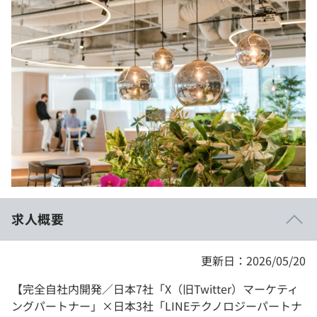
イベント・セミナー
paiza times
再チャレンジ結果一覧
リファレンス
インタビュー
note
就活成功ガイド
プラン
個人向けプラン
法人向けプラン
学校向けプラン
求人概要
契約内容・クーポン
更新日：2026/05/20
【完全自社内開発／日本7社「X（旧Twitter）マーケティ
ングパートナー」×日本3社「LINEテクノロジーパートナ