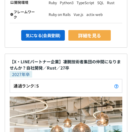
開発環境
Ruby
Python3
TypeScript
SQL
Rust
フレームワー
Ruby on Rails
Vue.js
actix-web
ク
詳細を見る
気になる(会員登録)
【X・LINEパートナー企業】凄腕技術者集団の仲間になりま
せんか？自社開発／Rust／27卒
2027年卒
通過ランク：S