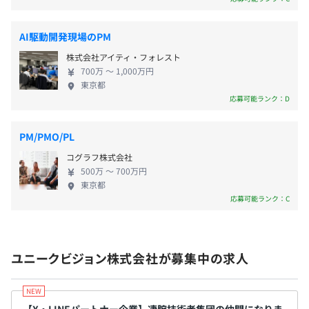
- 近距離手当（上限2万円/月、社内規定あり）
取り組み、ユニークビジョンという社名の通り、高
い技術を裏付けとする独自の価値を提供してきたこ
※MousePro （Cシリーズ）、支給マシンは変わる可能性
AI駆動開発現場のPM
とで、次々とサービスが拡大してきました。 ◆エン
があります
株式会社アイティ・フォレスト
ジニア技術を重視し、エンジニアの成長を促す数々
※別途作業用モニタも貸与いたします
700万 〜 1,000万円
の仕組み◆ 弊社は真に技術に価値を置き、技術者を
- 決算賞与（会社業績に応じる）
東京都
大切にしています。CTOやチーフアーキテクトを筆頭
- 四半期表彰、年間表彰
応募可能ランク：D
に各人が得意領域を持ち、それを惜しみなく共有し
高めあう社風や取り組みがあります。 例えば「コー
プロジェクトごとに選択、オブジェクト指向、ウォーター
PM/PMO/PL
ドレビュー」の制度ではただレビューを受けるだけ
フォール、チケット駆動開発、コーディング規約あり
コグラフ株式会社
でなく、全エンジニアがレビュワーとなっています。
昇給査定年2回（1月・7月）
500万 〜 700万円
同期・非同期問わず気軽に相談ができる環境のた
東京都
め、品質向上だけでなく情報共有や学習の面でも活
応募可能ランク：C
用され、エンジニア全体の技術力の底上げになって
います。他には、技術勉強会や、品質向上委員会、ハ
各種社会保険完備
ッカソンなども行っています。エンジニアも非エンジ
（雇用保険・労災保険・健康保険・厚生年金保険）
ユニークビジョン株式会社が募集中の求人
ニアも技術を愛し、リスペクトしている会社で、ぜ
ひ凄腕集団の仲間になりませんか？
Docker、AWS CloudFormation