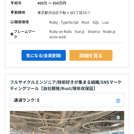
給与
400万 〜 650万円
勤務地
東京都渋谷区千駄ヶ谷5丁目34-7
開発環境
Ruby
TypeScript
Rust
SQL
Lua
フレームワー
Ruby on Rails
Vue.js
Sinatra
Node.js
ク
actix-web
詳細を見る
気になる(会員登録)
フルサイクルエンジニア/技術好きが集まる組織/SNSマーケ
ティングツール【自社開発/Rust/現年収保証】
通過ランク：S