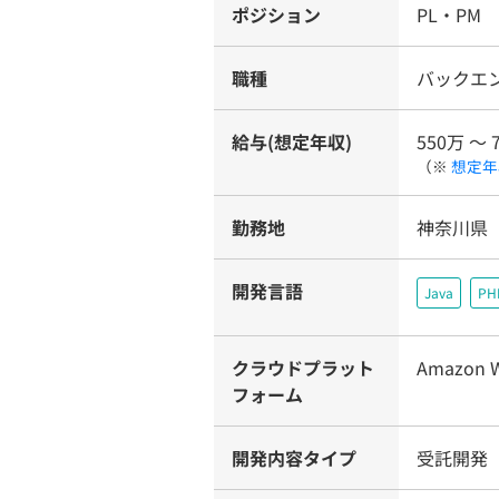
ポジション
PL・PM
職種
バックエ
給与(想定年収)
550万 〜 
（※
想定年
勤務地
神奈川県
開発言語
Java
PH
クラウドプラット
Amazon W
フォーム
開発内容タイプ
受託開発