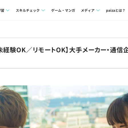
学習
スキルチェック
ゲーム・マンガ
メディア
paizaとは？
講座一覧
プログラミング言語
Tech Team Journal
問題集
SQL
paiza times
未経験OK／リモートOK】大手メーカー・通信
4択課題
評価結果一覧
note
ント
ナレッジ
再チャレンジ結果一覧
ミナー
リファレンス
プラン
ド
個人向けプラン
法人向けプラン
学校向けプラン