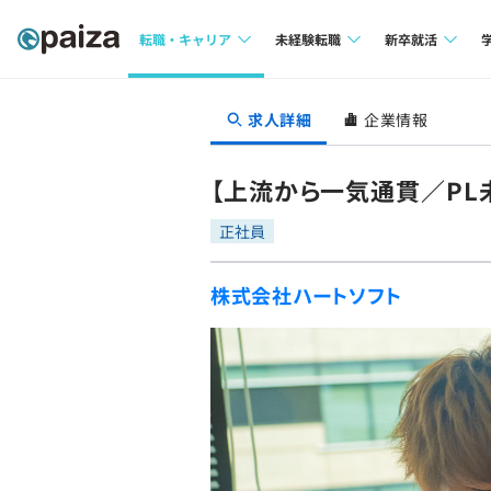
転職・キャリア
未経験転職
新卒就活
求人検索
求人検索
求人検索
求人詳細
企業情報
本選考
インタビュー
インタビュー
インターン
【上流から一気通貫／PL
転職成功ガイド
転職成功ガイド
正社員
新卒エージェ
転職エージェント
株式会社ハートソフト
イベント・セ
インタビュー
就活成功ガイ