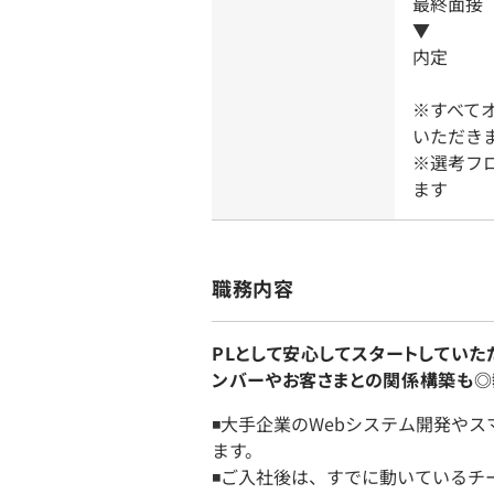
最終面接
▼
内定
※すべて
いただき
※選考フ
ます
職務内容
PLとして安心してスタートしてい
ンバーやお客さまとの関係構築も◎
◾️大手企業のWebシステム開発
ます。
◾️ご入社後は、すでに動いている