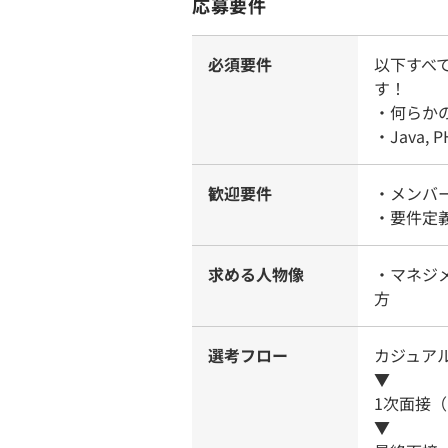
応募要件
必須要件
以下すべ
す！
・何らか
・Java,
歓迎要件
・メンバ
・要件定
求める人物像
・マネジ
方
選考フロー
カジュア
▼
1次面接
▼