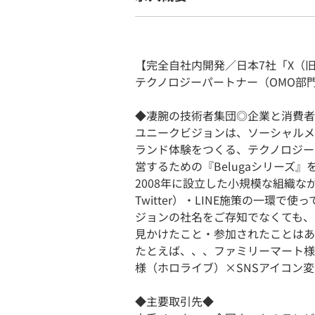
【完全自社内開発／日本7社「X（旧T
テクノロジーパートナー（OMO部
◆凄腕の技術者集団◎企業と消費者
ユニークビジョンは、ソーシャルメ
ランド体験をつくる、テクノロジー
営するための『Belugaシリーズ
2008年に設立した小規模な組織
Twitter）・LINE施策の一環
ジョンの社名をご存知でなくても、
見かけたこと・参加されたことはあ
たとえば、、、ファミリーマート様
様（ホロライブ）×SNSアイコン
◆主要取引先◆