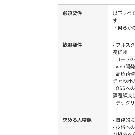
必須要件
以下すべ
す！
・何らか
歓迎要件
- フル
務経験
- コー
- web
- 高負
チャ設計
- OSS
課題解決
- テック
求める人物像
- 自律
- 技術
り組める