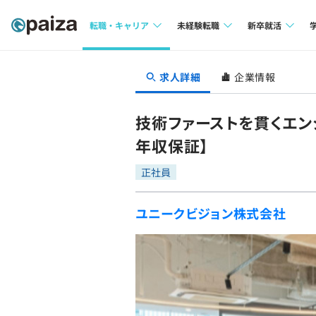
転職・キャリア
未経験転職
新卒就活
求人検索
求人検索
求人検索
求人詳細
企業情報
本選考
インタビュー
インタビュー
インターン
技術ファーストを貫くエン
転職成功ガイド
転職成功ガイド
年収保証】
新卒エージェ
転職エージェント
正社員
イベント・セ
ユニークビジョン株式会社
インタビュー
就活成功ガイ