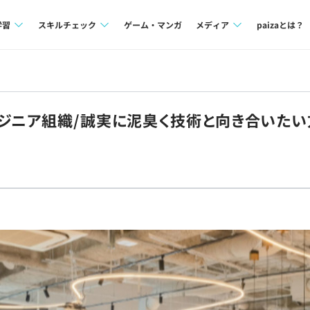
学習
スキルチェック
ゲーム・マンガ
メディア
paizaとは？
講座一覧
プログラミング言語
Tech Team Journal
問題集
SQL
paiza times
ジニア組織/誠実に泥臭く技術と向き合いたい方へ
4択課題
評価結果一覧
note
ント
ナレッジ
再チャレンジ結果一覧
ミナー
リファレンス
プラン
ド
個人向けプラン
法人向けプラン
学校向けプラン