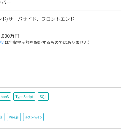
ンバー
ンド/サーバサイド、フロントエンド
1,000万円
収
は年収提示額を保証するものではありません）
thon3
TypeScript
SQL
ls
Vue.js
actix-web