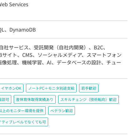
eb Services
SQL、DynamoDB
/自社サービス、受託開発（自社内開発）、B2C、
EBサイト、CMS、ソーシャルメディア、スマートフォン
画像処理、機械学習、AI、データベースの設計、チュー
イヤホンOK
ノートPC＋モニタ別途支給
若手歓迎
面談可
産休育休取得実績あり
スキルチェンジ（技術転向）歓迎
200以上のモニター環境を提供
ベテラン歓迎
イティブレベルでなくても可