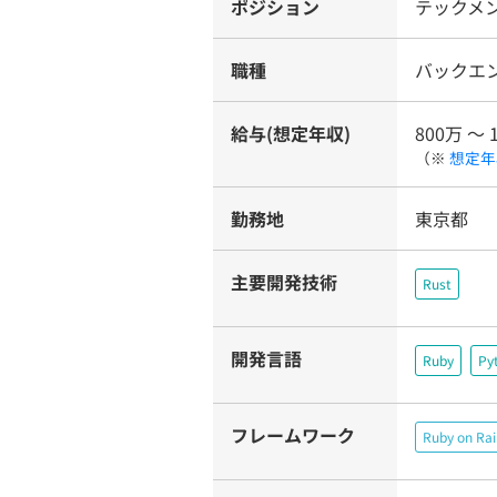
ポジション
テックメ
職種
バックエ
給与(想定年収)
800万 〜 
（※
想定年
勤務地
東京都
主要開発技術
Rust
開発言語
Ruby
Py
フレームワーク
Ruby on Rai