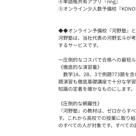
④単語帳共有アプリ『ring』
⑤オンライン少人数予備校『KONO
◆◆オンライン予備校『河野塾』と
河野塾は、当社代表の河野玄斗が考
するサービスです。
〜圧倒的なコスパで合格への最短ル
《徹底的な演習量》
数学1A、2B、3で例題773題を
題演習も徹底基礎講座で十分な学習
知識の定着を確かなものにします。
《圧倒的な網羅性》
『河野塾』の教材は、ゼロからすべ
す。これから高校での授業に取り組
のすべての人が対象です。すべての