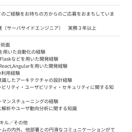
てのご経験をお持ちの方からのご応募をおまちしていま
開発（サーバサイドエンジニア） 実務３年以上
技術面
Dを用いた自動化の経験
o,Flaskなどを用いた開発経験
s,React,Angularを用いた開発経験
aの利用経験
意識したアーキテクチャの設計経験
シビリティ・ユーザビリティ・セキュリティに関する知
ーマンスチューニングの経験
ス解析やユーザ動向分析に関する知識
スキル／その他
ームの内外、他部署との円滑なコミュニケーションがで