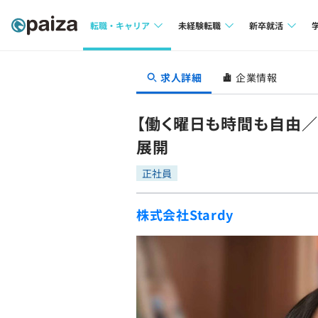
転職・キャリア
未経験転職
新卒就活
求人検索
求人検索
求人検索
求人詳細
企業情報
本選考
インタビュー
インタビュー
インターン
【働く曜日も時間も自由
転職成功ガイド
転職成功ガイド
展開
新卒エージェ
転職エージェント
正社員
イベント・セ
株式会社Stardy
インタビュー
就活成功ガイ