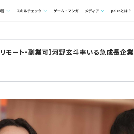
学習
スキルチェック
ゲーム・マンガ
メディア
paizaとは？
講座一覧
プログラミング言語
Tech Team Journal
問題集
SQL
paiza times
／リモート・副業可】河野玄斗率いる急成長企
4択課題
評価結果一覧
note
ント
ナレッジ
再チャレンジ結果一覧
ミナー
リファレンス
プラン
ド
個人向けプラン
法人向けプラン
学校向けプラン