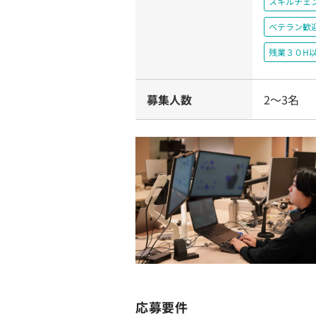
スキルチェ
ベテラン歓
残業３０H
募集人数
2〜3名
応募要件