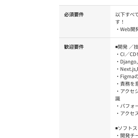
必須要件
以下すべ
す！
・Web
歓迎要件
◾️開発 ／
・CI／C
・Djang
・Next.j
・Figm
・責務を
・アクセ
識
・パフォ
・アクセ
◾️ソフト
・開発チ