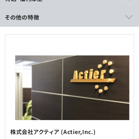
にオフィスに出社するときは、人数に比べると広いスペー
スなので、ゆったりとした机にマルチモニタ、スペックの
その他の特徴
高いマシンを配置して、開発作業でストレスにならない工
夫をしています。 また、息抜きにビリヤードやダーツを
■ 基本給 : 30 万円/月～
やったりできるようなオフィスです。こたつもあります。
■ 勤続賃金 : 入社 1 年で一律 1 万円を基本給に追加
■ 職能賃金 : アプリケーション開発者職 2 年で一律 2 万
【活動】オブジェクト指向やドメイン駆動設計、モデル駆
円を基本給に追加
動開発のコミュニティ活動を行っています。
■ 参考 :
年収下限は、基本給を単純に12倍したもの。
残業代は1分単位で支給。残業20時間（当社平均:勤務時間
ベース7.5時間）、残業手当が約 4.8 万円程度となりま
す。
・台帳管理ローコード開発サービス CRAFT BLOCKS
※ 賞与は業績次第で支給されない場合があります。ま
https://www.craft-blocks.com/
た、個人評価によって支給額が異なります。
・営業支援サービス かけるくん
https://www.kakeru-
kun.jp/
・実績紹介一覧
https://www.actier.co.jp/casestudies/
就業場所の変更範囲
株式会社アクティア (Actier,Inc.)
＜雇入時＞