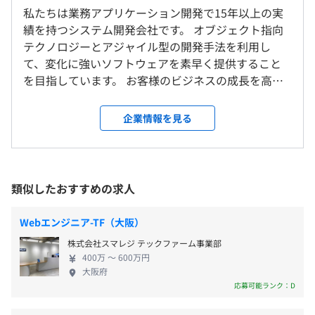
（※
想定年収
は年収提示額を保証するものではありません）
私たちは業務アプリケーション開発で15年以上の実
東京本社、および自宅
■技術資産の蓄積
績を持つシステム開発会社です。 オブジェクト指向
＜変更範囲＞
Java / Spring Bootを中心とした技術スタックをベース
テクノロジーとアジャイル型の開発手法を利用し
会社の定める場所（テレワークを行う場所を含む）
に、社内でのナレッジ共有や、技術書の購入支援など、学
て、変化に強いソフトウェアを素早く提供すること
9:30〜18:00 (基準7.5時間)
び続ける姿勢をサポートしています。
を目指しています。 お客様のビジネスの成長を高い
フレックス制：コアタイム 10:00〜15:00 (出勤 7:00 以
受動喫煙防止措置に関する事項
技術力で支えます。 「業務ドメインをシステムにい
降、退勤 20:00 まで)
従業員に対する受動喫煙対策：あり
■形式よりも本質を優先
かに繋げていくか」といったことにこだわっていま
企業情報を見る
20:00 以降の業務は別途許可が必要
対策内容：敷地内禁煙
形式的な会議や社内イベントは最小限に抑えています。そ
す。 そのために、要求や要望から要件をしっかりと
休憩時間：休憩60分 ※昼食時間は業務の都合により各々
の分、業務に関する建設的な議論や、個々の技術的な探求
抽出する、設計にこだわるといったことを行い、業
の自主性に任せています
に時間を使い、効率的かつ自律的に業務を進められる環境
務ドメインをシステム表現したシステムを開発して
平均残業時間：平均12時間／月
を整えています。
います。 一部プロジェクトでは、業務ドメインを表
類似したおすすめの求人
・東京メトロ日比谷線 「小伝馬町」駅 出口3 徒歩 5分
現するために日本語の方が良いということで、Java
・都営浅草線 「人形町」駅 出口A5 徒歩 7分
のクラスやメソッド名、DBテーブルやカラム名を
Webエンジニア-TF（大阪）
・JR「新日本橋」駅 出口5 徒歩 7分
「日本語」で記述して開発しているプロジェクトも
・完全週休2日制（土日）
・東京メトロ銀座線 「三越前」駅 出口A6 徒歩 8分
Mac Book Pro (24GBメモリ) を支給。
株式会社スマレジ テックファーム事業部
あります。 こうすることで、業務ドメインを確実に
・祝日
別途、社内にある液晶モニタを繋いでマルチディスプレイ
400万 〜 600万円
システム表現することができ、顧客が変更したいと
・有給休暇(入社半年後に 10 日間)
大阪府
で使えます。
いった言葉をベースにシステムを検索して影響範囲
応募可能ランク：D
・夏季休暇(6〜9月の間に 3 日間)
を捉えるといったことができるようになっています。
・年末年始休暇