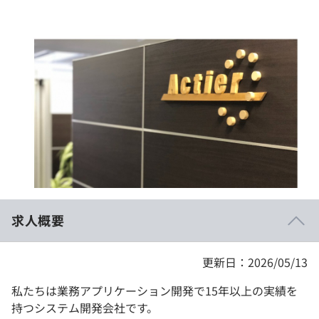
イベント・セミナー
paiza times
再チャレンジ結果一覧
リファレンス
インタビュー
note
就活成功ガイド
プラン
個人向けプラン
法人向けプラン
学校向けプラン
求人概要
契約内容・クーポン
更新日：2026/05/13
私たちは業務アプリケーション開発で15年以上の実績を
持つシステム開発会社です。