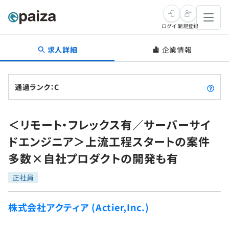
ログイン
新規登録
求人詳細
企業情報
転職・キャリア
未経験転職
求人検索
通過ランク：C
新卒就活
求人検索
インタビュー
＜リモート・フレックス有／サーバーサイ
学習
求人検索
インタビュー
転職成功ガイド
ドエンジニア＞上流工程スタートの案件
本選考
スキルチェック
講座一覧
多数×自社プロダクトの開発も有
転職成功ガイド
転職エージェント
ゲーム・マンガ
インターン
プログラミング言語
正社員
問題集
メディア
SQL
4択課題
株式会社アクティア (Actier,Inc.)
新卒エージェント
paizaとは？
Tech Team Journal
評価結果一覧
ナレッジ