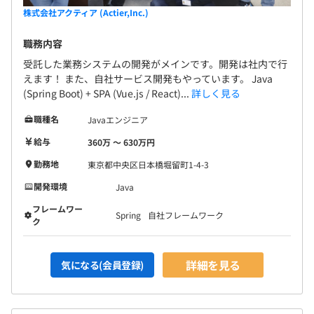
名で 1 チームを構成しています。
株式会社アクティア (Actier,Inc.)
職務内容
受託した業務システムの開発がメインです。開発は社内で行
えます！ また、自社サービス開発もやっています。 Java
(Spring Boot) + SPA (Vue.js / React)...
詳しく見る
職種名
Javaエンジニア
給与
360万 〜 630万円
勤務地
東京都中央区日本橋堀留町1-4-3
開発環境
Java
フレームワー
Spring
自社フレームワーク
ク
詳細を見る
気になる(会員登録)