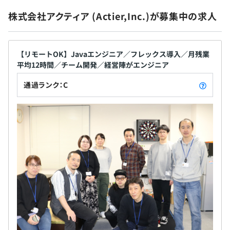
株式会社アクティア (Actier,Inc.)が募集中の求人
■納得感のある評価と自律
アクティアでは、定性的な評価になりがちな一般的な評価
社会保険完備
制度は設けず、担うポジションや役割に対して報酬を決定
【リモートOK】Javaエンジニア／フレックス導入／月残業
する「ジョブディスクリプション制度」を取り入れていま
平均12時間／チーム開発／経営陣がエンジニア
す。役割ごとの期待値が明確なため、クリアで納得感のあ
通過ランク：C
る給与体系を実現しています。
無期雇用
アクティアは、CEO、COO、社員 14 名の計 16 名の少数
精鋭です。
上記メンバーに加え、企業やフリーランスといったパート
ナーさんと組んで開発体制を構築しています。
メンバーとしては、パートナーさんも含め案件毎に 3 〜 6