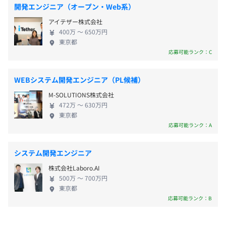
その結果として、変化に強いソフトウェアを開発す
・慶弔休暇
開発エンジニア（オープン・Web系）
ることに繋がっています。
プロジェクトごとに選択、オブジェクト指向、アジャイ
アイテザー株式会社
ル、ペアプロ
400万 〜 650万円
東京都
応募可能ランク：C
・通勤交通費支給（実費）
・住宅手当（賃借人の場合）
・家族手当（扶養家族）
WEBシステム開発エンジニア（PL候補）
・在宅勤務手当（条件あり）
M-SOLUTIONS株式会社
472万 〜 630万円
東京都
応募可能ランク：A
Docker、AWS CloudFormation、Amazon ECS、
賞与年 2 回（業績次第）
Amazon CloudWatch
システム開発エンジニア
株式会社Laboro.AI
500万 〜 700万円
ジョブディスクリプション制（職務に応じた賃金となりま
東京都
応募可能ランク：B
す）
上位職務者の推薦、昇格試験により上位職へ職務変更の機
会があります。