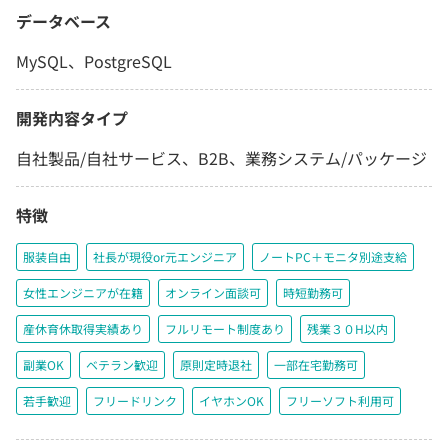
データベース
MySQL、PostgreSQL
開発内容タイプ
自社製品/自社サービス、B2B、業務システム/パッケージ
特徴
服装自由
社長が現役or元エンジニア
ノートPC＋モニタ別途支給
女性エンジニアが在籍
オンライン面談可
時短勤務可
産休育休取得実績あり
フルリモート制度あり
残業３０H以内
副業OK
ベテラン歓迎
原則定時退社
一部在宅勤務可
若手歓迎
フリードリンク
イヤホンOK
フリーソフト利用可