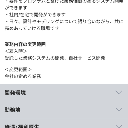
・要件をプログラムと繋げた業務価値のあるシステム開発
ができます
・社内/在宅で開発ができます
・日々、設計やモデリングについて語り合いながら、共に
高めあっていける職場です
業務内容の変更範囲
＜雇入時＞
受託した業務システムの開発、自社サービス開発
＜変更範囲＞
会社の定める業務
開発環境
勤務地
【環境】リモートワークを中心とした開発を実施していま
待遇・福利厚生
す。一方でコミュニケーションや深いモデリングをする際