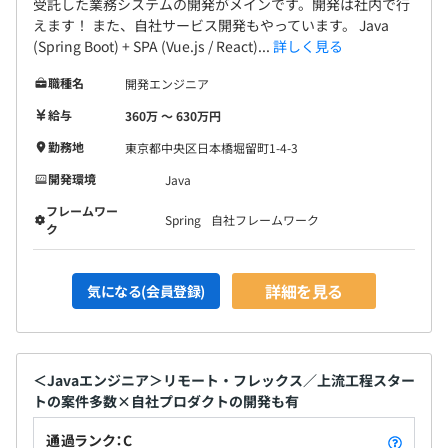
受託した業務システムの開発がメインです。開発は社内で行
えます！ また、自社サービス開発もやっています。 Java
(Spring Boot) + SPA (Vue.js / React)...
詳しく見る
職種名
開発エンジニア
給与
360万 〜 630万円
勤務地
東京都中央区日本橋堀留町1-4-3
開発環境
Java
フレームワー
Spring
自社フレームワーク
ク
詳細を見る
気になる(会員登録)
＜Javaエンジニア＞リモート・フレックス／上流工程スター
トの案件多数×自社プロダクトの開発も有
通過ランク：C