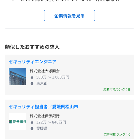
＜変更範囲＞
平均残業時間：平均12～15時間／月
実が叫ばれているなか、老後生活の理想は「住み慣
会社の定める場所（テレワークをおこなう場所を含む）
れた家で暮らすこと」だと考えています。だからこ
企業情報を見る
そ、私たちは在宅サービスにこだわってきました。
受動喫煙防止措置に関する事項
1999年の創業以来、地域に根ざしたサービス展開と
〈年間休日：120日〉
従業員に対する受動喫煙対策：敷地内禁煙
「よりそう」おもてなしを提供し、現在、足立区・
・完全週休2日制（土・日）
葛飾区・江戸川区内に16の事業所を展開。300名を超
類似したおすすめの求人
・祝日
える登録ヘルパーが在籍しています。 どちらも地域
・有給休暇
No.1の実績。事業所を分散させ、近くの拠点に気軽
・夏季休暇３日
セキュリティエンジニア
「竹ノ塚駅」より徒歩7分の駅チカで通勤ラクラク◎
に相談できる環境をつくることで、ご利用者さまや
・冬季休暇４日
株式会社大塚商会
ご家族さまの満足度にもつながっています。年間の訪
・慶弔休暇
500万 〜 1,000万円
問介護サービス件数は20万件を超え、多くの人たち
・産前産後休暇
東京都
の生活を支えています。 さらに私たちは、サービス
応募可能ランク：B
・育児休暇（取得率ほぼ100％！！）
の領域にとらわれず、「未来の介護」を見据えたさ
・介護休業（取得実績あり）
まざまな事業を展開。独自戦略で介護業界の先端を
・看護休業（取得実績あり）
セキュリティ担当者／愛媛県松山市
ゆくリーディングカンパニーとして成長しています。
など
株式会社伊予銀行
322万 〜 840万円
愛媛県
応募可能ランク：C