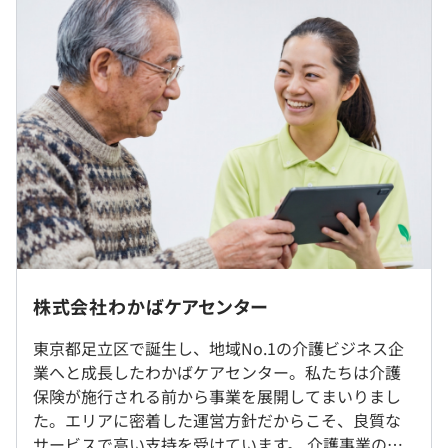
◼︎内訳
・基本給：225,000円
・ベースアップ手当：6,000円
・新加算手当Ⅰ：3,000円
・職務手当：50,000円
・固定残業：30,000円（12時間分）※超過分は別途支給
・特別手当：4,000～126,000円(経験と能力に応じて)
（※
想定年収
は年収提示額を保証するものではありません）
◎リモート勤務可
株式会社わかばケアセンター
◎転勤はありません。
東京都足立区で誕生し、地域No.1の介護ビジネス企
9：00～18：00
業へと成長したわかばケアセンター。私たちは介護
就業場所の変更範囲
※就労時間の相談可
保険が施行される前から事業を展開してまいりまし
＜雇入時＞
休憩時間：60分 ※昼食時間は業務の都合により各々の自
た。エリアに密着した運営方針だからこそ、良質な
東京本社、および自宅
主性に任せています
サービスで高い支持を受けています。 介護事業の充