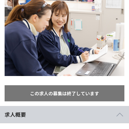
イベント・セミナー
paiza times
再チャレンジ結果一覧
リファレンス
インタビュー
note
就活成功ガイド
プラン
個人向けプラン
法人向けプラン
学校向けプラン
契約内容・クーポン
この求人の募集は終了しています
求人概要