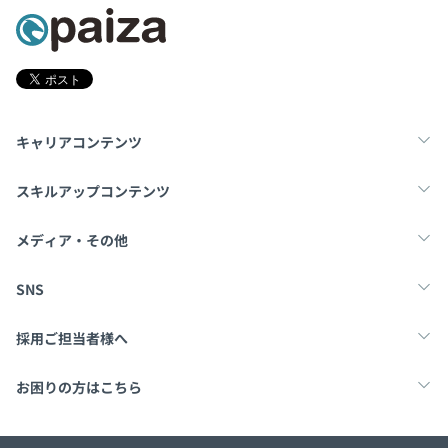
キャリアコンテンツ
転職・キャリア
未経験転職
新卒就活
スキルアップコンテンツ
学習
スキルチェック
マンガ・ゲーム
メディア・その他
Tech Team Journal
paiza times
note
SNS
X
Facebook
採用ご担当者様へ
採用・教育をお考えの企業様へ
中途求人掲載はこちら
お困りの方はこちら
paizaとは？
お問い合わせ・FAQ