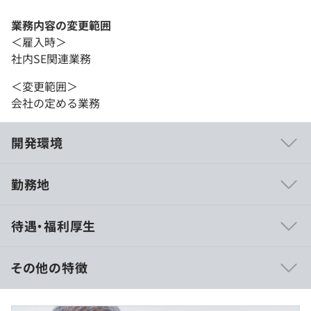
業務内容の変更範囲
＜雇入時＞
社内SE関連業務
＜変更範囲＞
会社の定める業務
開発環境
勤務地
月1回の目標設定、振り返りによる評価をおこなっていま
待遇・福利厚生
す。
その他の特徴
◼︎月給：318,000円～440,000円
年齢層は20代～60代まで幅広く在籍しています。