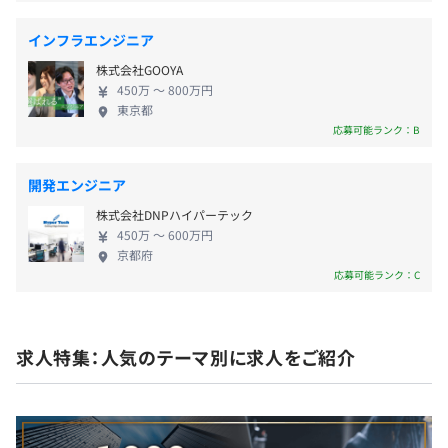
通勤交通費（全額支給）
インフラエンジニア
株式会社GOOYA
450万 〜 800万円
賞与：年2回
東京都
応募可能ランク：B
開発エンジニア
昇給：年1回
株式会社DNPハイパーテック
450万 〜 600万円
京都府
応募可能ランク：C
社会保険完備（健康保険・厚生年金保険、雇用保険・労災
保険）
求人特集：人気のテーマ別に求人をご紹介
有期雇用