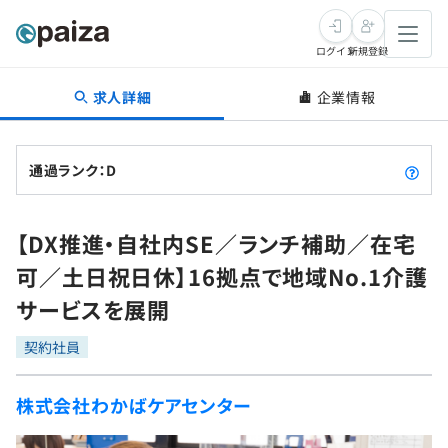
ログイン
新規登録
求人詳細
企業情報
転職・キャリア
未経験転職
求人検索
通過ランク：D
新卒就活
求人検索
インタビュー
【DX推進・自社内SE／ランチ補助／在宅
学習
求人検索
インタビュー
転職成功ガイド
可／土日祝日休】16拠点で地域No.1介護
本選考
スキルチェック
講座一覧
サービスを展開
転職成功ガイド
転職エージェント
ゲーム・マンガ
インターン
プログラミング言語
契約社員
問題集
メディア
SQL
4択課題
株式会社わかばケアセンター
新卒エージェント
paizaとは？
Tech Team Journal
評価結果一覧
ナレッジ