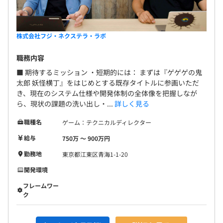
株式会社フジ・ネクステラ・ラボ
職務内容
■ 期待するミッション ・短期的には： まずは『ゲゲゲの鬼
太郎 妖怪横丁』をはじめとする既存タイトルに参画いただ
き、現在のシステム仕様や開発体制の全体像を把握しなが
ら、現状の課題の洗い出し・...
詳しく見る
職種名
ゲーム：テクニカルディレクター
給与
750万 〜 900万円
勤務地
東京都江東区青海1-1-20
開発環境
フレームワー
ク