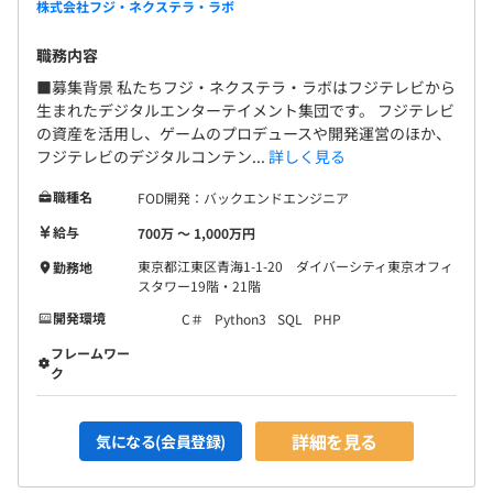
株式会社フジ・ネクステラ・ラボ
職務内容
■募集背景 私たちフジ・ネクステラ・ラボはフジテレビから
生まれたデジタルエンターテイメント集団です。 フジテレビ
の資産を活用し、ゲームのプロデュースや開発運営のほか、
フジテレビのデジタルコンテン...
詳しく見る
職種名
FOD開発：バックエンドエンジニア
給与
700万 〜 1,000万円
東京都江東区青海1-1-20 ダイバーシティ東京オフィ
勤務地
スタワー19階・21階
開発環境
C＃
Python3
SQL
PHP
フレームワー
ク
詳細を見る
気になる(会員登録)