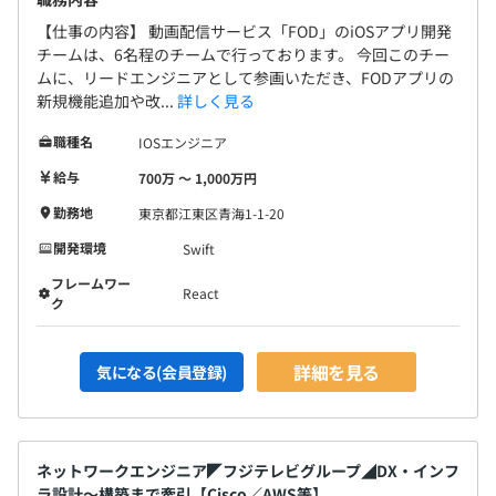
【仕事の内容】 動画配信サービス「FOD」のiOSアプリ開発
チームは、6名程のチームで行っております。 今回このチー
ムに、リードエンジニアとして参画いただき、FODアプリの
新規機能追加や改...
詳しく見る
職種名
IOSエンジニア
給与
700万 〜 1,000万円
勤務地
東京都江東区青海1-1-20
開発環境
Swift
フレームワー
React
ク
詳細を見る
気になる(会員登録)
ネットワークエンジニア◤フジテレビグループ◢DX・インフ
ラ設計～構築まで牽引【Cisco／AWS等】