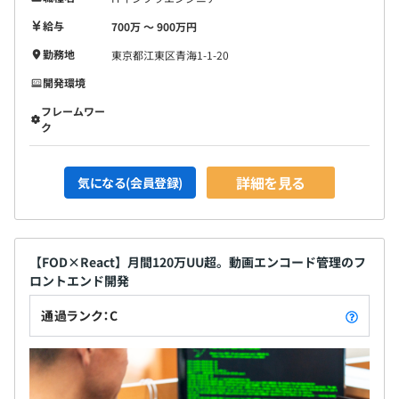
給与
700万 〜 900万円
勤務地
東京都江東区青海1-1-20
開発環境
フレームワー
ク
詳細を見る
気になる(会員登録)
【FOD×React】月間120万UU超。動画エンコード管理のフ
ロントエンド開発
通過ランク：C