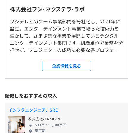
します。
株式会社フジ・ネクステラ・ラボ
就業場所の変更範囲
フジテレビのゲーム事業部門を分社化し、2021年に
＜雇入時＞
設立。エンターテインメント事業で培った技術力を
東京本社、および自宅 ※リモートワーク可
【スキルアップ】
（※
想定年収
は年収提示額を保証するものではありません）
生かして、さまざまな事業を展開しているデジタル
＜変更範囲＞
■資格取得サポート
エンターテインメント集団です。組織単位で業務を分
会社の定める場所（テレワークを行う場所を含む）
■ブックシェア など
担せず、プロジェクトの成功に必要な各プロフェッ
ショナルを集めたチームを組み、それぞれのチーム
■就業時間
受動喫煙防止措置に関する事項
が事業推進に貢献しています。 当社はフジテレビの
企業情報を見る
10:00～19:00 （所定労働時間：8時間0分）
受動喫煙対策：敷地内全面禁煙（喫煙室設置）
各種インターネットビジネスの創出・拡大の拠点と
して、共同プロジェクトを進行しており、複数事業
■時間外労働有無
（動画配信事業（『FOD』）／海外向け番組販売シ
有 ※月平均残業時間20時間以内
ステム『JET』／大規模なWebサービス・データマー
休憩時間：休憩 60分
類似したおすすめの求人
勤務地最寄駅：東京臨海高速鉄道りんかい線／東京テレポ
ケティング／ゲーム事業／DX事業など）や新規事業
平均残業時間：月平均残業時間20時間以内
ート駅
AWS CloudFormation、VMware vSphere、Zabbix、
の立ち上げ、他社との協業など、幅広く活躍していた
インフラエンジニア、SRE
Google Cloud Operations(Stackdriver)
だけます。 楽しさとフラットな組織を大切にする社
株式会社ZENKIGEN
風なので、積極的に手をあげることで、希望のプロジ
500万 〜 1,100万円
ェクトに携わることも可能です。ドラマ・バラエテ
・完全週休2日制（休日は土日祝日）
東京都