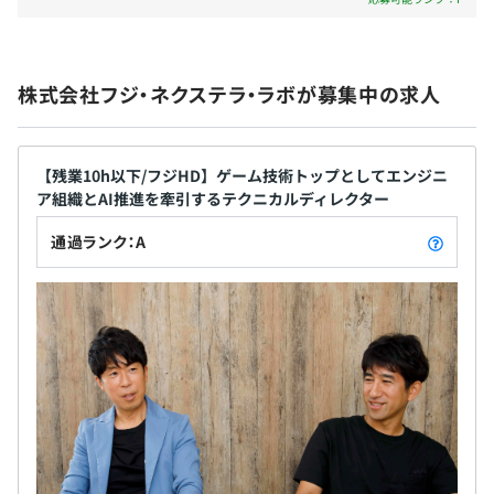
有
株式会社フジ・ネクステラ・ラボが募集中の求人
社会保険完備：健康保険、厚生年金保険、雇用保険、労災
保険
【残業10h以下/フジHD】ゲーム技術トップとしてエンジニ
ア組織とAI推進を牽引するテクニカルディレクター
通過ランク：A
無期雇用
■試用期間
3ヶ月