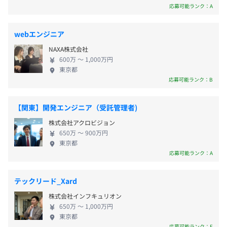
ィ・アニメなど、総合的なエンターテインメント企
応募可能ランク：A
・年間有給休暇10日～20日（下限日数は、入社直後の付
正社員：約20名
業であるフジテレビの資産を活用できる環境のも
与日数となります）
平均年齢：20代後半～30代前半
と、大規模BtoC事業をはじめとする各プロジェクト
・年間休日日数120日
webエンジニア
に参画し、多様なキャリアを構築していきません
NAXA株式会社
か？
■年末年始、当社規定による休日
600万 〜 1,000万円
■有給休暇（入社時に最大10日、2年目以降11日～20日を
東京都
応募可能ランク：B
付与）
■特別休暇（慶弔、育児、介護など）
■産休・育休精度あり
【関東】開発エンジニア（受託管理者)
株式会社アクロビジョン
650万 〜 900万円
東京都
応募可能ランク：A
■通勤手当
全額支給
テックリード_Xard
株式会社インフキュリオン
650万 〜 1,000万円
■昇給有無
東京都
応募可能ランク：F