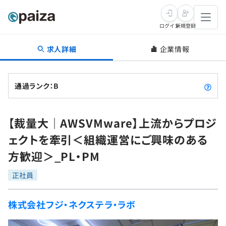
ログイン
新規登録
求人詳細
企業情報
転職・キャリア
未経験転職
求人検索
通過ランク：B
新卒就活
求人検索
インタビュー
【裁量大｜AWSVMware】上流からプロジ
学習
求人検索
インタビュー
転職成功ガイド
ェクトを牽引＜組織運営にご興味のある
本選考
スキルチェック
講座一覧
方歓迎＞_PL・PM
転職成功ガイド
転職エージェント
ゲーム・マンガ
インターン
プログラミング言語
正社員
問題集
メディア
SQL
4択課題
株式会社フジ・ネクステラ・ラボ
新卒エージェント
paizaとは？
Tech Team Journal
評価結果一覧
ナレッジ