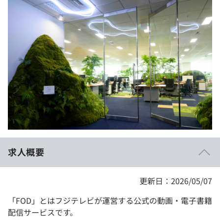
イベント・セミナー
paiza times
再チャレンジ結果一覧
リファレンス
インタビュー
note
就活成功ガイド
プラン
個人向けプラン
法人向けプラン
学校向けプラン
求人概要
契約内容・クーポン
更新日：2026/05/07
「FOD」とはフジテレビが運営する公式の動画・電子書籍
配信サービスです。