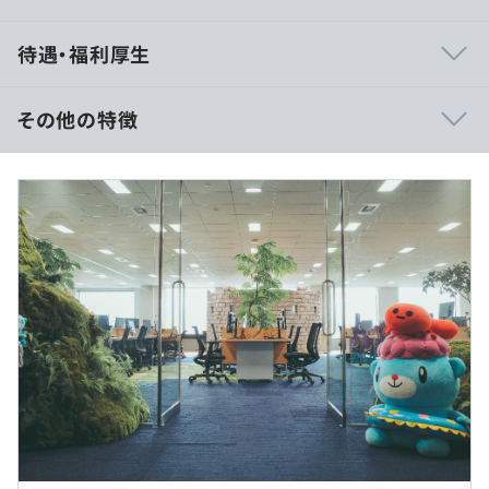
■ 私たちフジ・ネクステラ・ラボについて（安定×挑戦
待遇・福利厚生
の融合！）
2025年10月、フジテレビグループのIT・デジタル領域を
担う2社が統合し、新生「フジ・ネクステラ・ラボ」が誕
その他の特徴
生しました。 放送・エンタメ業界の枠を超え、官公庁や
大手メーカーなど、幅広いクライアントのITインフラを
■月給 46.8万円〜56.25万円以上
「一次請け」の立場で支援しています。
※残業代は別途支給
※経験・能力を考慮のうえ、当社規定により決定いたしま
お任せしたいのは、単なる保守・運用ではありません。
す。
お客様のビジネス課題に対し、インフラのプロとして「ど
のような構成が最適か」を提案し、数名規模のチームを率
■残業手当
いて形にしていくフェーズです。
有
案件はエンタメ、官公庁、製造業など多岐にわたり、
■給与補足
AWS等のクラウドからVMWareによる仮想化基盤まで、扱
※経験・能力等を考慮の上、当社規定により決定します。
う領域も非常に広いです。 「一つの技術に固執せず、最
適な解を出し続けたい」「リーダーとしてプロジェクトの
賃金はあくまでも目安の金額であり、選考を通じて上下す
品質に責任を持ちたい」という意欲を全力でバックアップ
る可能性があります。