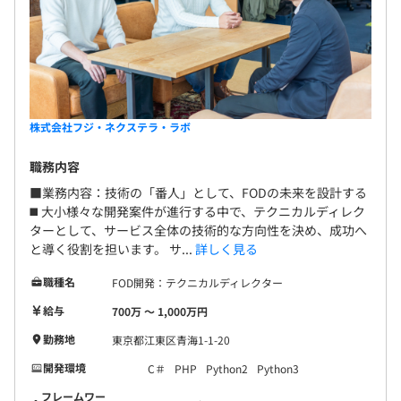
株式会社フジ・ネクステラ・ラボ
職務内容
■業務内容：技術の「番人」として、FODの未来を設計する
◼️ 大小様々な開発案件が進行する中で、テクニカルディレク
ターとして、サービス全体の技術的な方向性を決め、成功へ
と導く役割を担います。 サ...
詳しく見る
職種名
FOD開発：テクニカルディレクター
給与
700万 〜 1,000万円
勤務地
東京都江東区青海1-1-20
開発環境
C＃
PHP
Python2
Python3
フレームワー