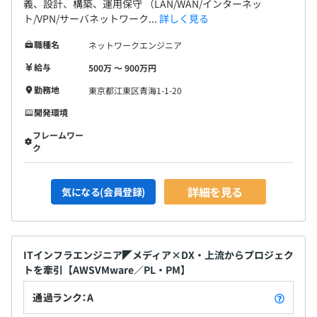
義、設計、構築、運用保守 （LAN/WAN/インターネッ
ト/VPN/サーバネットワーク...
詳しく見る
職種名
ネットワークエンジニア
給与
500万 〜 900万円
勤務地
東京都江東区青海1-1-20
開発環境
フレームワー
ク
詳細を見る
気になる(会員登録)
ITインフラエンジニア◤メディア×DX・上流からプロジェク
トを牽引【AWSVMware／PL・PM】
通過ランク：A