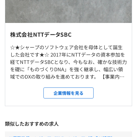
このスマートアグリ技術は、豚の様子をカメラで撮影し、
■9：00～17：45（実働7時間45分）
撮影した画像をAI分析することで、豚の発情期を的確に把
■フレックスタイム制
握。それにより、飼育者による確認作業の負担を軽減でき
■転勤あり
コアタイムなしのスーパーフレックスタイム制を選択でき
ます。また豚の発情期を把握することで、生産性の向上に
※ご本人様と相談の上、打診させていただく場合がありま
株式会社NTTデータSBC
ます。
もつながります。このシステムは農場で検証実験をおこな
す。
※選択には条件が発生する場合があります。
い、現在は商品化されており、今後はAIの分析技術を高度
☆★シャープのソフトウェア会社を母体として誕生
休憩時間：60分
化することで、発情期検知だけでなく、成長管理や病気検
■テレワーク制度利用率：33%
した会社です★☆ 2017年にNTTデータの資本参加を
平均残業時間：平均20時間／月
知など総合的に管理し、養豚産業の課題解決に貢献しま
経てNTTデータSBCとなり、今もなお、確かな技術力
す。
を礎に「ものづくりDNA」を強く継承し、幅広い領
就業場所の変更範囲
域でのDXの取り組みを進めております。 【事業内
＜雇入時＞
■スマートシティ
容】 シャープモバイル開発などを手がけてきた「組
大阪本社
〈年間休日130日〉※2023年実績
交通の効率化や住民の生活充実度の向上は、サステナビリ
込み技術」や「通信技術」などが強みです。 その技
＜変更範囲＞
企業情報を見る
■完全週休2日制（土曜・日曜・祝日）
ティの観点からも注目されている課題です。
術力を次世代モビリティやスマートシティ、さまざ
会社の定める場所
■夏期休暇：3日
都市型交通系MaaSでは、鉄道、路線バスに限らず、配車
まな業界におけるCX（カスタマーエクスペリエン
■年末年始休暇：7日
バスやシェアサイクルなどのさまざまな交通手段を一括で
ス）などの分野に応用し、事業領域を広げています。
■有給休暇：入社直後付与 最高付与日数20日
受動喫煙防止措置に関する事項
提供し、ストレスフリーな移動と自由自在な移動のパーソ
■モバイルアプリ（ドライバ、プロトコル層からア
類似したおすすめの求人
※入社日を基準に、2月末日に至るまでの日数に応じて、
屋内原則禁煙（屋上・屋外に喫煙可能エリアあり）
ナル化を実現。
プリケーション層まで幅広く対応） ■5G基地局関連
減数しての付与となります。
都市OSでは、個人・企業・行政データを蓄積・統合し、
（ローカル、パブリック） ■オートモーティブ領域