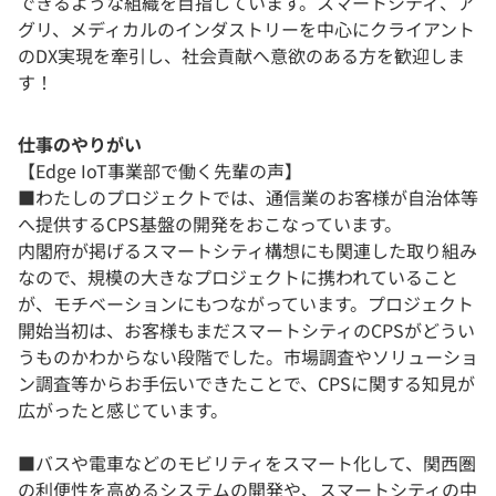
できるような組織を目指しています。スマートシティ、ア
グリ、メディカルのインダストリーを中心にクライアント
のDX実現を牽引し、社会貢献へ意欲のある方を歓迎しま
す！
仕事のやりがい
【Edge IoT事業部で働く先輩の声】
■わたしのプロジェクトでは、通信業のお客様が自治体等
へ提供するCPS基盤の開発をおこなっています。
内閣府が掲げるスマートシティ構想にも関連した取り組み
なので、規模の大きなプロジェクトに携われていること
が、モチベーションにもつながっています。プロジェクト
開始当初は、お客様もまだスマートシティのCPSがどうい
うものかわからない段階でした。市場調査やソリューショ
ン調査等からお手伝いできたことで、CPSに関する知見が
広がったと感じています。
■バスや電車などのモビリティをスマート化して、関西圏
の利便性を高めるシステムの開発や、スマートシティの中