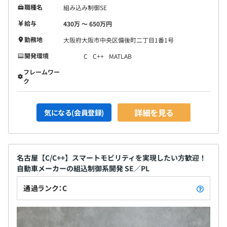
職種名
組み込み制御SE
給与
430万 〜 650万円
勤務地
大阪府大阪市中央区備後町二丁目1番1号
開発環境
C
C++
MATLAB
フレームワー
ク
詳細を見る
気になる(会員登録)
名古屋【C/C++】スマートモビリティを実現したい方歓迎！
自動車メーカーの組込制御系開発 SE／PL
通過ランク：C