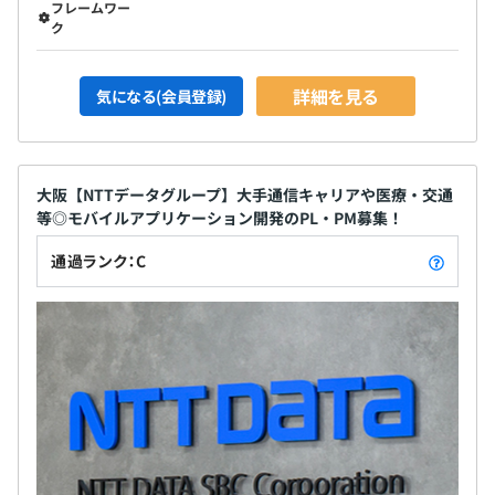
フレームワー
ク
■成果評価は、上期（4月～9月）／下期（10月～3月）を
対象として年2回実施します。評価結果は賞与に反映され
ます。
詳細を見る
気になる(会員登録)
■総合評価は、事業年度（4月～翌年3月末）を対象とし
て年1回実施します。評価結果は給与や昇進昇格に反映さ
れます。
大阪【NTTデータグループ】大手通信キャリアや医療・交通
等◎モバイルアプリケーション開発のPL・PM募集！
通過ランク：C