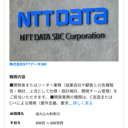
株式会社NTTデータSBC
職務内容
■開発者またはリーダー業務（協業会社や顧客との各種報
告・検討、上流として仕様・設計検討、開発チーム管理）を
ご担当いただきます。 ■開発業務の種類は、C言語または
C++による開発（要件定義、要求...
詳しく見る
職種名
組み込み制御SE
給与
430万 〜 650万円