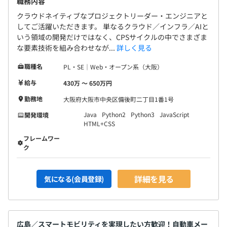
職務内容
クラウドネイティブなプロジェクトリーダー・エンジニアと
してご活躍いただきます。 単なるクラウド／インフラ／AIと
いう領域の開発だけではなく、CPSサイクルの中でさまざま
な要素技術を組み合わせなが...
詳しく見る
職種名
PL・SE｜Web・オープン系（大阪）
給与
430万 〜 650万円
勤務地
大阪府大阪市中央区備後町二丁目1番1号
Java
Python2
Python3
JavaScript
開発環境
HTML+CSS
フレームワー
ク
詳細を見る
気になる(会員登録)
広島／スマートモビリティを実現したい方歓迎！自動車メー