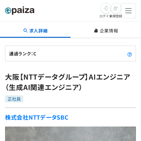
ログイン
新規登録
求人詳細
企業情報
転職・キャリア
未経験転職
求人検索
通過ランク：C
新卒就活
求人検索
インタビュー
大阪【NTTデータグループ】AIエンジニア
学習
求人検索
インタビュー
転職成功ガイド
（生成AI関連エンジニア）
本選考
スキルチェック
講座一覧
転職成功ガイド
転職エージェント
正社員
ゲーム・マンガ
インターン
プログラミング言語
問題集
株式会社NTTデータSBC
メディア
SQL
4択課題
新卒エージェント
paizaとは？
Tech Team Journal
評価結果一覧
ナレッジ