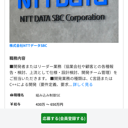
株式会社NTTデータSBC
職務内容
■開発者またはリーダー業務（協業会社や顧客との各種報
告・検討、上流として仕様・設計検討、開発チーム管理）を
ご担当いただきます。 ■開発業務の種類は、C言語または
C++による開発（要件定義、要求...
詳しく見る
職種名
組み込み制御SE
給与
430万 〜 650万円
勤務地
東京都江東区豊洲3丁目3番3号
応募する(会員登録する)
開発環境
C
C++
MATLAB