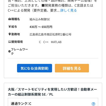
告・検討、上流として仕様・設計検討、開発チーム管理）を
ご担当いただきます。 ■開発業務の種類は、C言語または
C++による開発（要件定義、要求...
詳しく見る
職種名
組み込み制御SE
給与
430万 〜 650万円
勤務地
広島県広島市南区松原町2番62号
開発環境
C
C++
MATLAB
フレームワー
ク
詳細を見る
気になる(会員登録)
大阪／スマートモビリティを実現したい方歓迎！自動車メー
カーの組込制御系開発 SE／PL
通過ランク：C