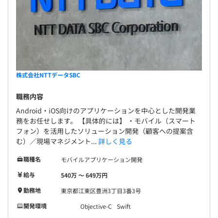
あなたの描くキャリアビジョンに向けて、着実に成長でき
無期雇用
業界の構造変革を先導し、社会に感動と変革をもた
る環境を整えています。
らすような仕事ができればと思います。ぜひ、ご応募
お待ちしています。
■その他
資格取得奨励金制度があります。
3カ月（条件などの変更はありません）
株式会社NTTデータSBC
相談の上、ご希望のマシンを支給いたします。
職務内容
Android・iOS向けのアプリケーションを中心とした開発業
務をお任せします。 【具体的には】 ・モバイル（スマート
フォン）を活用したソリューション開発（顧客への提案含
PyTorch、pandas、scikit-learn
む）／現場マネジメント...
詳しく見る
職種名
モバイルアプリケーション開発
給与
540万 〜 649万円
わたしたちの人事評価は、仕事の成果としての「成果評
勤務地
東京都江東区豊洲3丁目3番3号
価」と行動を評価する｢行動評価」をもととした「総合評
開発環境
Objective-C
Swift
価」の2つから構成しています。