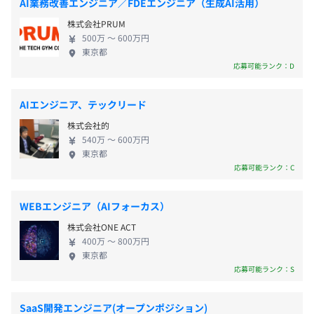
例）3月1日入社の場合に最大20日付与
AI業務改善エンジニア／FDEエンジニア（生成AI活用）
データ分析をおこない、データの可視化・予測モデルの構
（In-Car、Out-Car、コネクティッド） ■Edge
■GW休暇
築、住民サービスを構築することで、よりよい都市環境の
株式会社PRUM
IoT（センサー制御からAI分析→機器制御まで）を生
■ダブル休暇
実現に向けた取り組みを進めています。
Osaka Metro中央線／堺筋線「堺筋本町駅」徒歩4分
500万 〜 600万円
かした幅広いDXへの取り組み ■XR（（VR／AR／MR
■メモリアル休暇：年間1日
東京都
開発したサービスを中心として、他分野の事業者・サービ
などリアルとバーチャルの融合技術を用いたデバイ
応募可能ランク：D
■産前産後休暇
スとも連携し、より便利なシステムを構築していくこと
スからスマホやWebのアプリケーション開発ま
■リフレッシュ休暇：5年毎に5日間付与
で、住民サービスに新たな価値創出と社会貢献を目指しま
で）、メタバース 等々を得意分野と据えて、NTTデ
■看護休暇
す。
AIエンジニア、テックリード
ータグループの中でも小さくても尖った技術力とス
■介護休暇
株式会社的
ピード感、フットワークを持ってDXでお客様ととも
■育児休暇
■スマートファクトリ
540万 〜 600万円
にサステイナブルな社会を実現していきます。 【人
など
東京都
機械のエラーや故障を検知できないことにより、ラインの
材育成】 当社では、技術力+提案力・創造性を備えた
応募可能ランク：C
停止や業務効率の低下といった問題が発生している工場に
人財を育むことに力を入れています。 自社の教育コ
対して、故障予知やエラー検知などお客様のニーズに合わ
ンテンツはもちろん、NTTデータグループで培われ
せたソリューションを提供しています。
WEBエンジニア（AIフォーカス）
たコンテンツもフル活用して人材育成に取り組んで
■残業手当：残業時間に応じて別途支給
また、業務環境の利用・混雑状況をリアルタイムで見える
株式会社ONE ACT
います。 ■自己成長力重視のカリキュラム 基礎・専
■通勤手当：会社規定に基づき支給／出社回数に応じて公
化し、その状況に応じて適切な照明・空調管理をおこな
400万 〜 800万円
門スキルに加え、自己成長力を養うことを重視。技
共交通機関のみ実費支給
い、業務環境改善などの社会課題解決にも取り組んでいま
東京都
術、ビジネス、ヒューマンスキル、マネジメントス
応募可能ランク：S
す。
キルの育成に力を入れ、実践的なプロジェクト競争
当社の強みは、組込み技術・センサー技術と複数の導入実
力のあるスキルを構築しています。 ■ビジネストレ
績で得たノウハウにあり、お客様のコスト削減やビジネス
SaaS開発エンジニア(オープンポジション)