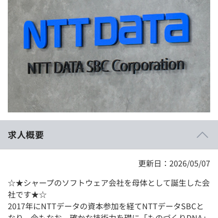
イベント・セミナー
paiza times
再チャレンジ結果一覧
リファレンス
インタビュー
note
就活成功ガイド
プラン
個人向けプラン
法人向けプラン
学校向けプラン
求人概要
契約内容・クーポン
更新日：2026/05/07
☆★シャープのソフトウェア会社を母体として誕生した会
社です★☆
2017年にNTTデータの資本参加を経てNTTデータSBCと
なり、今もなお、確かな技術力を礎に「ものづくりDNA」