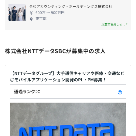
ンドに合わせたプログラムの提供 育成プログラムや
改善に貢献します。
賞与実績あり：年2回（6月・12月）
令和アカウンティング・ホールディングス株式会社
キャリア支援体制を常に見直し、個別キャリアプラ
600万 〜 900万円
ンと会社の方向性に沿ったサポートを実現。従業員
東京都
の成長を促進するための仕組みを整えています。
応募可能ランク：F
【働く環境】 ■年間休日130日（2023年実績）で残
■研修制度
年1回
業は月20時間以内。業務によりますがテレワーク可
〜開発スキルを磨き、自らの力で未来を切り開く〜
能な案件も多く、テレワーク手当も支給しています。
当社では、入社から3年以内に必要な開発知識を身につ
株式会社NTTデータSBCが募集中の求人
■有給の時間単位取得制度も整備し、柔軟な休暇を
け、サブリーダーとしてのスキルを磨くためのサポートを
推進。育児や介護がある方にはフレックス制度を適
おこなっています。
社会保険完備（健康保険・厚生年金加入・雇用保険・労災
用しているなど、時間を有効に使うことができ、プラ
新入社員研修を通じて、自らの仕事を推し進める力を養
保険）
イベートと両立した柔軟な働き方が可能です。 ■完
【NTTデータグループ】大手通信キャリアや医療・交通など
い、さらにOJTと併せて入社して開発に従事する社員全員
※TJK東京都情報サービス産業健康保険組合加入
◎モバイルアプリケーション開発のPL・PM募集！
全週休2日制に加え、リフレッシュ休暇やメモリアル
に開発基礎研修を実施しています。これは開発の原理や基
・TJK直営保養所の「アルペンドルフ白樺」「箱根の森
休暇、産前産後休暇、育児・介護休暇も取得しやす
通過ランク：C
本を学ぶためのプログラムです。
（温泉）」「TJKリゾート金谷城」が利用可能。
い環境を整えており、祝日が土曜日と重なる場合に
・その他、20カ所以上のTJK契約保養所、夏季・冬季保養
は他の平日に振替休日を設定しています。 【採用メ
〜キャリアビジョンに向けて、着実に成長できる環境・研
所も利用可能。
ッセージ】 ITで世の中をより便利に、そして豊かな
修を用意〜
社会実現に貢献したいと強い思いのお持ちの方は、
階層別研修や、専門分野でのプロフェッショナル人材育
皆さまの経験・スキルと当社の技術力とスピード
成、選抜型幹部育成など、多彩な研修を用意。
感、フットワークを掛け合わせて一緒に顧客事業・