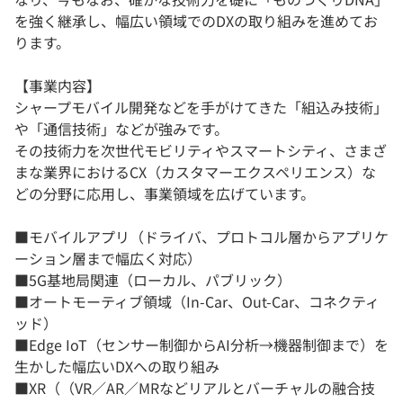
を強く継承し、幅広い領域でのDXの取り組みを進めてお
ります。
【事業内容】
シャープモバイル開発などを手がけてきた「組込み技術」
や「通信技術」などが強みです。
その技術力を次世代モビリティやスマートシティ、さまざ
まな業界におけるCX（カスタマーエクスペリエンス）な
どの分野に応用し、事業領域を広げています。
■モバイルアプリ（ドライバ、プロトコル層からアプリケ
ーション層まで幅広く対応）
■5G基地局関連（ローカル、パブリック）
■オートモーティブ領域（In-Car、Out-Car、コネクティ
ッド）
■Edge IoT（センサー制御からAI分析→機器制御まで）を
生かした幅広いDXへの取り組み
■XR（（VR／AR／MRなどリアルとバーチャルの融合技