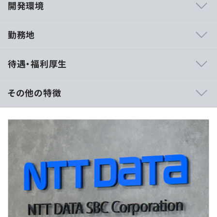
開発環境
勤務地
高度な専門性と変化への対応力を有するプロフェッショナ
待遇・福利厚生
ル人財の育成に注力中です。
P-CDP制度といった、現在の到達レベルの認定や能力開発
の方法を提示し、社員ひとりひとりの自律的な成長を支援
その他の特徴
する制度なども用意しています。
■月給：267,100円～
■基本給：267,100円～
※残業代は別途支給
【CPS事業の事例紹介】
■スマートアグリ
養豚産業では、農場の大規模化、飼育者の高齢化による労
働生産性の向上や技術継承、サステナブルな畜産への転換
など、課題が多岐にわたっています。それらの課題解決に
（※
想定年収
は年収提示額を保証するものではありません）
向けて、当社は豚の飼育管理をAIが支援するスマートアグ
リ技術の開発に携わっています。