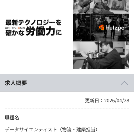
イベント・セミナー
paiza times
再チャレンジ結果一覧
リファレンス
インタビュー
note
就活成功ガイド
プラン
個人向けプラン
法人向けプラン
学校向けプラン
求人概要
契約内容・クーポン
更新日：2026/04/28
職種名
データサイエンティスト（物流・建築担当）