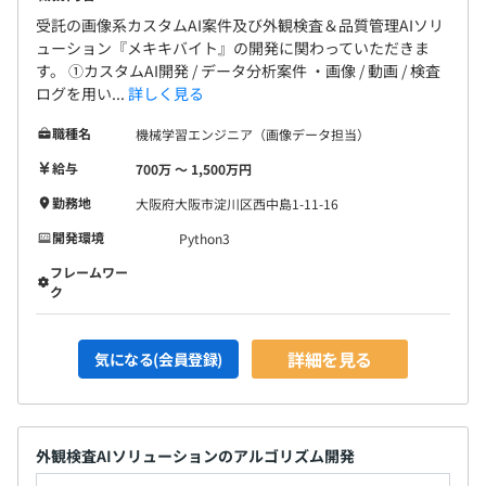
受託の画像系カスタムAI案件及び外観検査＆品質管理AIソリ
ューション『メキキバイト』の開発に関わっていただきま
す。 ①カスタムAI開発 / データ分析案件 ・画像 / 動画 / 検査
ログを用い...
詳しく見る
職種名
機械学習エンジニア（画像データ担当）
給与
700万 〜 1,500万円
勤務地
大阪府大阪市淀川区西中島1-11-16
開発環境
Python3
フレームワー
ク
詳細を見る
気になる(会員登録)
外観検査AIソリューションのアルゴリズム開発