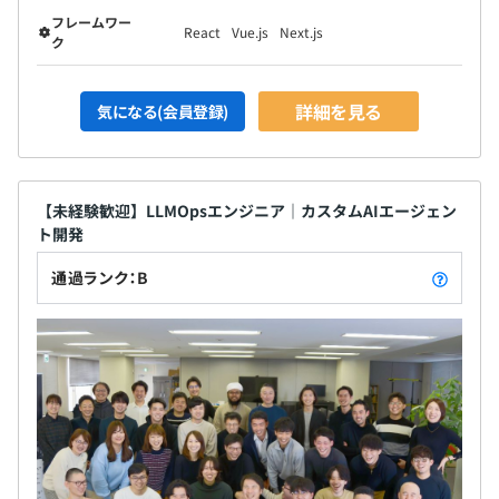
フレームワー
React
Vue.js
Next.js
ク
詳細を見る
気になる(会員登録)
【未経験歓迎】LLMOpsエンジニア｜カスタムAIエージェン
ト開発
通過ランク：B