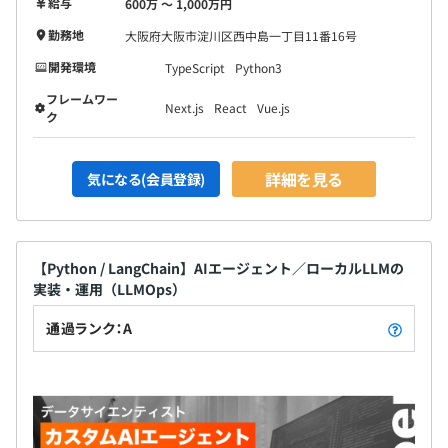
給与
600万 〜 1,000万円
勤務地
大阪府大阪市淀川区西中島一丁目11番16号
開発環境
TypeScript
Python3
フレームワー
Next.js
React
Vue.js
ク
詳細を見る
気になる(会員登録)
【Python / LangChain】AIエージェント／ローカルLLMの
実装・運用（LLMOps）
通過ランク：A