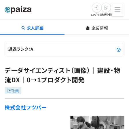
ログイン
新規登録
求人詳細
企業情報
転職・キャリア
未経験転職
求人検索
通過ランク：A
新卒就活
求人検索
インタビュー
データサイエンティスト（画像）｜建設・物
学習
求人検索
インタビュー
転職成功ガイド
流DX｜0→1プロダクト開発
本選考
スキルチェック
講座一覧
転職成功ガイド
転職エージェント
正社員
ゲーム・マンガ
インターン
プログラミング言語
問題集
株式会社フツパー
メディア
SQL
4択課題
新卒エージェント
paizaとは？
Tech Team Journal
評価結果一覧
ナレッジ