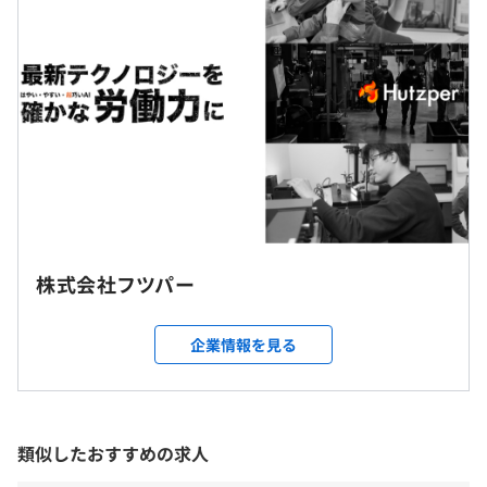
収を決定いたします。
◇開発環境についてのWEBエンジニアインタビュー
・固定残業代30時間分（6.6～16万円）/月込み
「新機能の計画から実装まで、全工程を1人で担当！プロ
・超過分支給
ダクト開発担当が語る、フツパーならではの開発環境のお
・月給35.7～85.7万円
もしろさ」
・副業可（一部例外あり）
https://hutzper.com/recruit_post/yuki_yamamoto/
・賞与あり（年2回）
◇AIエンジニア責任者✕C#エンジニア対談
「AIなのにC#！？スマートファクトリーを目指すフツパ
ーのモダンな開発環境と性能を追及する楽しさ」
https://hutzper.com/recruit_post/aiengineer_software/
（※
想定年収
は年収提示額を保証するものではありません）
株式会社フツパー
大阪本社：大阪市淀川区西中島1-11-16 新大阪CSPビル北
館4階
企業情報を見る
・社内勉強会（全社、職種ごと、専門ごとなど）
または
フレックスタイム制（コアタイム10:00～15:00）
・エンジニア用共有書籍あり
関東支社：東京都千代田区一番町19 全国農業共済会館3
休憩時間：60分（※昼食時間は業務の都合により各々の
・研修実施
階
自主性に任せています）
※ご希望に合わせて配属を決定します。
類似したおすすめの求人
平均残業時間：20～30時間程度／月（※案件により変動
します）