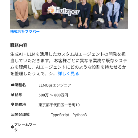
株式会社フツパー
職務内容
生成AI・LLMを活用したカスタムAIエージェントの開発を担
当していただきます。 お客様ごとに異なる業務や既存システ
ムを理解し、AIエージェントにどのような役割を持たせるか
を整理したうえで、シ...
詳しく見る
職種名
LLMOpsエンジニア
給与
500万 〜 800万円
勤務地
東京都千代田区一番町19
開発環境
TypeScript
Python3
フレームワー
ク