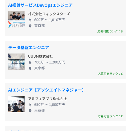
就業場所の変更範囲
AI推論サービスDevOpsエンジニア
PyTorch
＜雇入時＞
株式会社フィックスターズ
大阪本社または関東支社
600万 〜 1,010万円
※ご希望に合わせて決定する想定です。
東京都
【年間休日120日】
＜変更範囲＞
応募可能ランク：B
完全週休2日制、祝日、創業記念日（4／1）、年末年始
6ヶ月を1期として人事評価を実施し、評価結果を、賞与
会社の定める場所（テレワークを行う場所を含む）
（6月、12月）・昇給（1月、7月）に反映させておりま
データ基盤エンジニア
す。
受動喫煙防止措置に関する事項
UUUM株式会社
敷地内原則禁煙（喫煙所あり）
交通費全額支給
700万 〜 1,200万円
東京都
応募可能ランク：C
全社105名（2026年4月現在）
正社員86名（役員含む）
AIエンジニア【アソシエイトマネジャー】
大阪本社：大阪メトロ御堂筋線 西中島南方駅から徒歩2
賞与あり（年2回）
内訳：エンジニア59.7%、ビジネス29.2%、バックオフィ
分
ス11.1%
アミフィアブル株式会社
関東支社：東京メトロ半蔵門線 半蔵門駅より徒歩1分、東
650万 〜 1,000万円
大阪本社66.6%、関東支社33.3%
東京都
京メトロ有楽町線 麹町駅より徒歩5分
応募可能ランク：C
昇給査定年2回