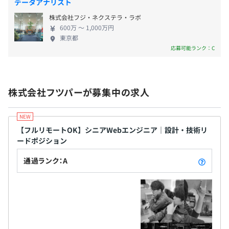
データアナリスト
株式会社フジ・ネクステラ・ラボ
600万 〜 1,000万円
無期雇用
東京都
応募可能ランク：C
3カ月
株式会社フツパーが募集中の求人
【フルリモートOK】シニアWebエンジニア｜設計・技術リ
ードポジション
通過ランク：A