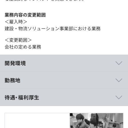
業務内容の変更範囲
＜雇入時＞
建設・物流ソリューション事業部における業務
＜変更範囲＞
会社の定める業務
開発環境
勤務地
◆サービス概要
待遇・福利厚生
https://hutzper.com/product/
外観検査＆品質管理AI『メキキバイト』
人員配置最適化AI『スキルパズル』
受託開発サービス『カスタムHutzper AI』
ローカルLLM『ラクラグ』
これまでのご経験年数やキャリアイメージを加味して、年