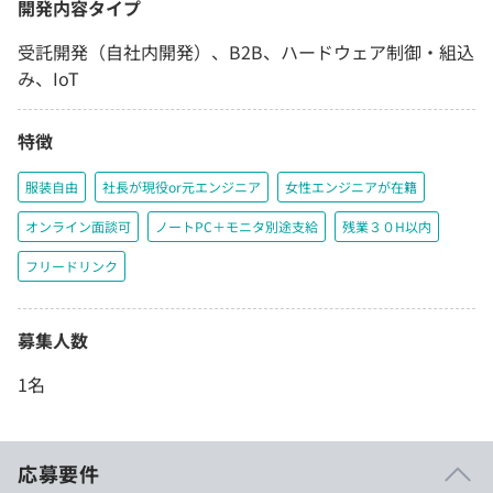
開発内容タイプ
受託開発（自社内開発）、B2B、ハードウェア制御・組込
み、IoT
特徴
服装自由
社長が現役or元エンジニア
女性エンジニアが在籍
オンライン面談可
ノートPC＋モニタ別途支給
残業３０H以内
フリードリンク
募集人数
1名
応募要件