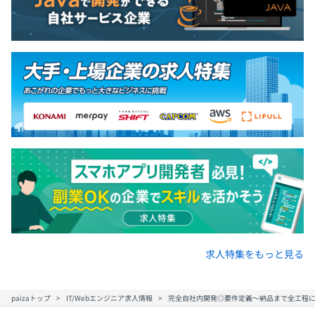
■デバイスドライバの改造、OSSの不具合修正
技術書は会社で購入します。書籍貸し出し制度もありま
す。
Windouwsノートパソコン
+
ディスプレイ2台
上記予定です。
ガジェット購入支援制度あり。
求人特集をもっと見る
ウォーターフォール、アジャイル
paizaトップ
IT/Webエンジニア求人情報
完全自社内開発◎要件定義〜納品まで全工程に携