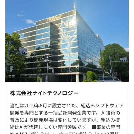
込み開発はトレンドに流されず、長く深く続く分野です。
■賃金形態：月給制
その分、組込み開発のスキル習得には一定のハードルがあ
■賃金の決定方法：当社規定により決定いたします
ります。
■基本給：約28万円～36万円
※固定残業代制度なし／残業代は全額お支払いいたしま
まずは定型プロジェクトで組込み開発スキルの基礎を固
す。
め、新たな技術要素を取り入れた開発プロジェクトでスキ
ルの幅を広げることができます。
開発メンバーは、GitHub Copilotなどを活用したAI活用が
日常的です。
（※
想定年収
は年収提示額を保証するものではありません）
技術資料の下調べやサンプルコード生成、レビュー、議事
録作成など、さまざまな場面でAIを取り入れながら業務効
◎自社内勤務／転勤なし／月4回程度テレワーク可
率化を進めています。
株式会社ナイトテクノロジー
勤務時間：9:00〜18:00（実働8時間）
来期からはAIエージェント開発も導入予定で、さらなる効
就業場所の変更範囲
《時差出社制度あり》
率化を加速させていきます。
当社は2019年6月に設立された、組込みソフトウェア
＜雇入時＞
▼9時～10時の間に出社
また、業務用アプリや組込みLinuxの開発に携わるチャン
開発を専門とする一括受託開発企業です。 AI技術の
本社（東京都多摩市）
▼8時間勤務後
スもあり、ルーチンワークにとどまらず、新しい刺激を受
普及により開発現場は変化していますが、組込み技
＜変更範囲＞
▼18時～19時の間に退社
けながらエンジニアとしての幅を広げられる環境です。
術はAIが代替しにくい専門領域です。 ■事業の専門
会社が定める場所（テレワークをおこなう場所を含む）
休憩時間：12:00〜13:00（60分）