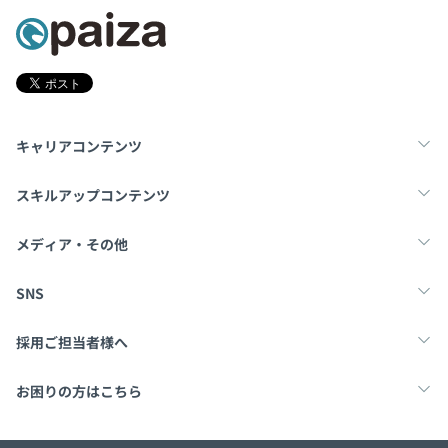
キャリアコンテンツ
転職・キャリア
未経験転職
新卒就活
スキルアップコンテンツ
学習
スキルチェック
マンガ・ゲーム
メディア・その他
■当チームの開発は、仕様書・設計書の作成から実装、評
価までをおこなう、オーソドックスな開発プロセスで進め
Tech Team Journal
paiza times
note
SNS
ています。また、必要に応じてアジャイル的な手法も取り
入れています。
X
Facebook
採用ご担当者様へ
■開発環境としては、WindowsパソコンにVirtualBoxな
どの仮想化ソフトをインストールし、仮想Linuxマシンを
採用・教育をお考えの企業様へ
中途求人掲載はこちら
お困りの方はこちら
構築して作業をおこなう「クロス開発」の手法を採用して
います。
paizaとは？
お問い合わせ・FAQ