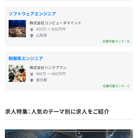
させています。 社名の「KNIGHT」は80年代のアメ
す。
▶︎ライフサイクル支援：製造時の検査機能から、市場投入
リカのテレビシリーズにちなんでおり、「技術はわ
◇基本情報技術者
後のリモートアップデート（OTA）、セキュリティを担保
ソフトウェアエンジニア
くわくするもの」という創業時からの想いを表現し
◇応用情報技術者
した故障診断・リプログラム機能の実装。
株式会社コンピュータマインド
ています。 小規模企業だからこそ、一つ一つの案件
◇エンベデッドシステムスペシャリスト
420万 〜 600万円
にていねいに向き合う姿勢を大切にしています。 ■
◇LPIC-1、LinuC-1
2. Linux系・IoT開発
山梨県
働きやすい環境 年間休日129日、完全週休2日制（土
応募可能ランク：B
◇LPIC-2、LinuC-2
産業用ボードの性能を最適化するカスタム環境の構築に強
日祝日）で、2024年10月に本社を移転したばかり
◇LPIC-3、LinuC-3、ネットワークスペシャリスト
みを持ちます。
で、広くて綺麗なオフィス環境も魅力の一つです。
▶︎OSカスタマイズ：U-Boot、カーネル、デバイスドライ
制御系エンジニア
■今後の展望 コンピューターやモノづくりが大好き
バ、ルートファイルシステムまで、ハードウェアに合わせ
株式会社リンクプラン
な仲間との出会いを大切にし、共に社会貢献するこ
た最適化。
400万 〜 600万円
とを目指しています。サービスの品質向上に努め、そ
▶︎特殊ドライバ開発：シリアルドライバのRS-485対応、
賞与あり（前年実績：年間通して基本給の4カ月分の支
東京都
れが次のプロジェクトへの信頼につながるという好
応募可能ランク：C
RTCアラート実装など、標準機能にない特殊要件へのカス
給）
循環を生み出し、持続的な成長を実現しています。
タマイズ。
※業績により5月に決算賞与支給あり
▶︎運用支援：予期せぬ電源断対策や、出荷試験・ファーム
ウェア書き込みの自動化など、現場の課題を解決する実
求人特集：人気のテーマ別に求人をご紹介
装。
昇給：年1回（6月）
3. 診断・モニタリングツール開発