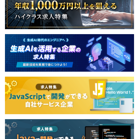
機器の状態可視化やメンテナンスを支援する、マルチプラ
ットフォームなツール群を提供します。
▶︎デスクトップアプリ：Windows環境でのUSB接続診
健康保険、厚生年金、雇用保険、労災保険、AIG損害保険
断・設定ツール（C#／.NET）。
（業務災害総合保険加入）
▶︎モバイルアプリ：iOS／Android向けのBluetooth接続
による監視・計測アプリケーション。
▶︎対応プロトコル：UDS、KWP2000、CCP、XCPなどの
産業標準プロトコルに準拠。
無期雇用
◆当社の開発プロセス
要件定義から設計、開発、評価、納品まで自社内で完結。
C／C++／C# を中心とした高い技術力と密なコミュニケー
3カ月（待遇の変更はありません）
ションにより、産業現場の厳しい要求に応える高品質なソ
フトウェアを実現します。
【開発実績】
■カスタムボード向けOSのポーティング・カスタマイズ
■IoT機器向けセンサーデータ収集・クラウド連携アプリ
の開発