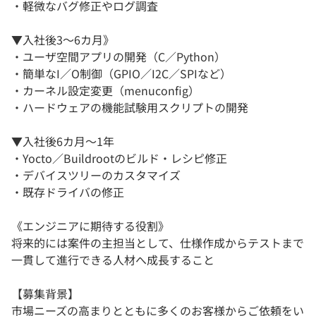
・軽微なバグ修正やログ調査
▼入社後3～6カ月》
・ユーザ空間アプリの開発（C／Python）
・簡単なI／O制御（GPIO／I2C／SPIなど）
・カーネル設定変更（menuconfig）
・ハードウェアの機能試験用スクリプトの開発
▼入社後6カ月～1年
・Yocto／Buildrootのビルド・レシピ修正
・デバイスツリーのカスタマイズ
・既存ドライバの修正
《エンジニアに期待する役割》
将来的には案件の主担当として、仕様作成からテストまで
一貫して進行できる人材へ成長すること
【募集背景】
市場ニーズの高まりとともに多くのお客様からご依頼をい