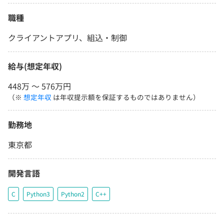
職種
クライアントアプリ、組込・制御
給与(想定年収)
448万 〜 576万円
（※
想定年収
は年収提示額を保証するものではありません）
勤務地
東京都
開発言語
C
Python3
Python2
C++