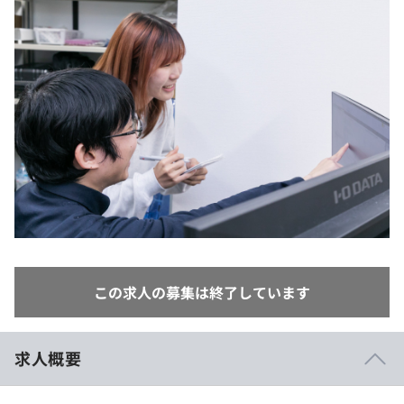
イベント・セミナー
paiza times
再チャレンジ結果一覧
リファレンス
インタビュー
note
就活成功ガイド
プラン
個人向けプラン
法人向けプラン
学校向けプラン
契約内容・クーポン
この求人の募集は終了しています
求人概要