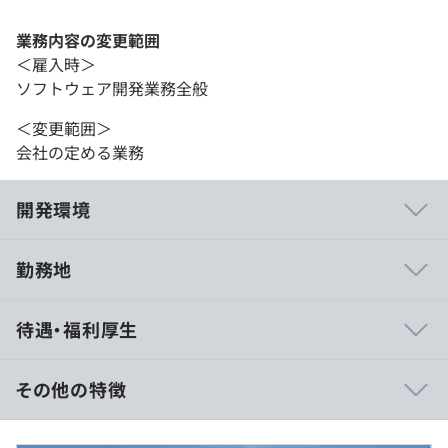
業務内容の変更範囲
＜雇入時＞
ソフトウェア開発業務全般
＜変更範囲＞
会社の定める業務
開発環境
勤務地
豊富な開発経験を持つベテランメンバーから技術的アドバ
待遇・福利厚生
イスを受けながら開発を進められます。
一方で、小規模プロジェクトでは各自が「プロジェクトの
顔」として裁量を持って活躍できます。
その他の特徴
アプリケーション開発のトレンドの流れは速いですが、組
【年収448万円〜576万円】