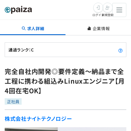
ログイン
新規登録
求人詳細
企業情報
転職・キャリア
未経験転職
求人検索
通過ランク：C
新卒就活
求人検索
インタビュー
完全自社内開発◎要件定義〜納品まで全
学習
求人検索
インタビュー
転職成功ガイド
工程に携わる組込みLinuxエンジニア【月
本選考
スキルチェック
講座一覧
4回在宅OK】
転職成功ガイド
転職エージェント
ゲーム・マンガ
インターン
プログラミング言語
正社員
問題集
メディア
SQL
4択課題
株式会社ナイトテクノロジー
新卒エージェント
paizaとは？
Tech Team Journal
評価結果一覧
ナレッジ