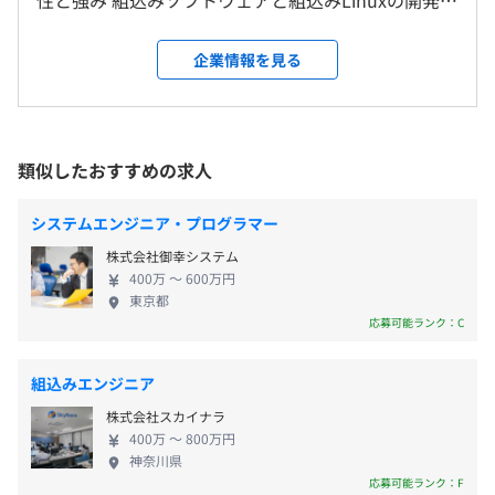
性と強み 組込みソフトウェアと組込みLinuxの開発を
平均残業時間：平均10〜20時間／月
中心に、マイコン制御システム、IoTシステム、デバ
受動喫煙防止措置に関する事項
イスドライバ、業務用PCアプリケーション開発な
企業情報を見る
敷地内禁煙（喫煙場所あり）
【組込み・制御システムのトータルソリューション】
ど、幅広い技術領域に対応しています。 特にファー
当社は、産業機器・輸送機器・計測機器を中心に、ハード
ムウェアやドライバ作成といった人手不足の分野で
【年間休日129日】※2026年度
ウェアの性能を最大限に引き出す組込みソフトウェア開発
強みを持ち、「安定」した、スピードの「速い」ソ
■完全週休2日制（土・日）
を専門としています。
フトウェアの提供を目指しています。 主な開発言語
類似したおすすめの求人
■祝日
OSレスのマイコン制御からLinux環境構築、診断ツールの
「多摩センター駅」徒歩5分
はC、C++、C#で、車載向け組込み開発や産業機器向
■年末年始休暇
開発まで、設計・開発・評価の全工程を一貫して受託して
けのシステム開発を得意としています。 ■一括受託
■慶弔休暇
システムエンジニア・プログラマー
います。
開発へのこだわり 技術者派遣ではなく、お客様から
■夏季休暇
株式会社御幸システム
の依頼を丸ごと引き受け、自社内で設計から納品ま
■有給休暇
1. 組込みシステム・制御系開発（ファームウェア）
400万 〜 600万円
でを一貫しておこなう一括受託開発を基本としてい
■産前産後休暇
東京都
ハードウェアに密着した低レベルソフトウェア開発におい
ます。 社外常駐は一切なく、多摩センター駅から徒
応募可能ランク：C
■育児休暇
て、高い評価をいただいております。
歩5分の自社オフィスですべての開発を実施。 これに
▶︎ECU・マイコン制御：産業用車両のECU、通信システ
より、技術力だけでなく、コミュニケーションやプ
ム、センサーデータ処理など、C言語によるOSレスの直接
組込みエンジニア
ロジェクト管理のスキルも身につく環境を実現して
制御。
株式会社スカイナラ
います。 ■企業理念と文化 「誠実である」「あなた
■通勤交通費（上限月額25,000円）
▶︎通信ゲートウェイ・ドライバ：CAN通信（J1939等）を
400万 〜 800万円
もわたしも元気でいきいき」という企業理念のも
■資格手当（所持資格により月5,000円～月20,000円）
神奈川県
活用したブートローダー、各種マイコン向け通信ドライ
と、お客様との良好な関係構築と社員の成長を両立
応募可能ランク：F
∟資格手当を取得時に1回だけでなく、毎月支給していま
バ、複数機器間の中継システム。