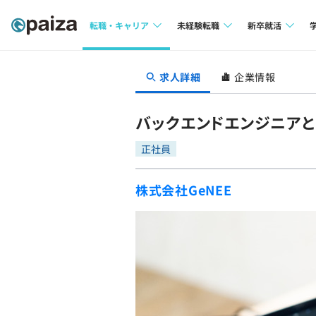
転職・キャリア
未経験転職
新卒就活
求人検索
求人検索
求人検索
求人詳細
企業情報
本選考
インタビュー
インタビュー
インターン
バックエンドエンジニアとし
転職成功ガイド
転職成功ガイド
正社員
新卒エージェ
転職エージェント
株式会社GeNEE
イベント・セ
インタビュー
就活成功ガイ