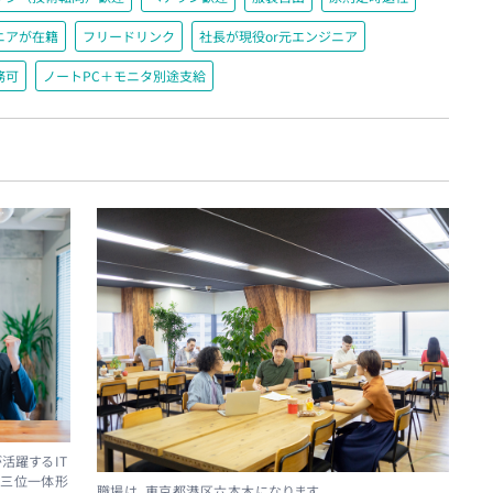
ニアが在籍
フリードリンク
社長が現役or元エンジニア
務可
ノートPC＋モニタ別途支給
が活躍するIT
の三位一体形
職場は、東京都港区六本木になります。