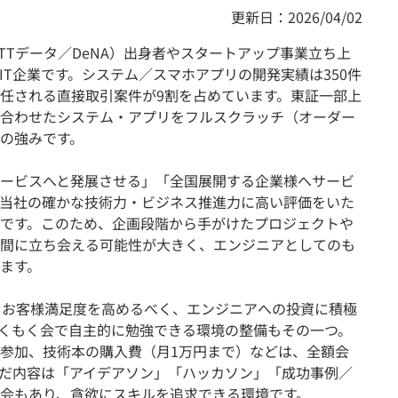
更新日：2026/04/02
NTTデータ／DeNA）出身者やスタートアップ事業立ち上
IT企業です。システム／スマホアプリの開発実績は350件
任される直接取引案件が9割を占めています。東証一部上
合わせたシステム・アプリをフルスクラッチ（オーダー
の強みです。
ービスへと発展させる」「全国展開する企業様へサービ
当社の確かな技術力・ビジネス推進力に高い評価をいた
です。このため、企画段階から手がけたプロジェクトや
間に立ち会える可能性が大きく、エンジニアとしてのも
ます。
けるお客様満足度を高めるべく、エンジニアへの投資に積極
くもく会で自主的に勉強できる環境の整備もその一つ。
参加、技術本の購入費（月1万円まで）などは、全額会
だ内容は「アイデアソン」「ハッカソン」「成功事例／
会もあり、貪欲にスキルを追求できる環境です。