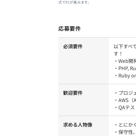
式でPJが進みます。
応募要件
必須要件
以下すべ
す！
・Web
・PHP,
・Ruby 
歓迎要件
・プロジ
・AWS（A
・QAテ
求める人物像
・とにか
・保守性