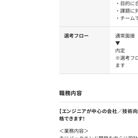
・目的に
・課題に
・チーム
選考フロー
通常面接（
▼
内定
※選考フ
ます
職務内容
【エンジニアが中心の会社／技術向
格できます！
＜業務内容＞