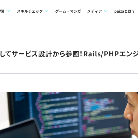
学習
スキルチェック
ゲーム・マンガ
メディア
paizaとは？
講座一覧
プログラミング言語
Tech Team Journal
問題集
SQL
paiza times
てサービス設計から参画！Rails/PHPエン
4択課題
評価結果一覧
note
ント
ナレッジ
再チャレンジ結果一覧
ミナー
リファレンス
プラン
ド
個人向けプラン
法人向けプラン
学校向けプラン