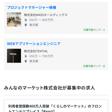
・介護休業
地味な仕事も引き受けてきたのに、上司に気に入ら
・介護休暇
プロジェクトマネージャー候補
れている同期が昇進した… 世の中では、不条理なこ
・慶弔休暇
株式会社MASSホールディングス
とが起きます。でも、悪賢い人が得をして、正直な人
650万 〜 800万円
Docker、Terraform、Ansible、Amazon ECS、Amazon
が損をする世界なんて嫌です。 私たちは、正直な人
東京都
CloudWatch
が報われる世の中を作ります。 ▼会社のミッション
応募可能ランク：C
人と人が関わるサービスを安心して取引できる仕組
・社会保険完備
みを提供する。 ネットで「モノ」は何でも買えるよ
・予防接種費用の会社負担
WEBアプリケーションエンジニア
うに、これまで電話で頼むしかなかった「出張サー
・書籍購入・イベント参加費用の会社負担
Elasticsearch
株式会社TENTIAL
ビス」に技術とアイディアを注入し、便利に、何で
・Visa Application
450万 〜 700万円
も、頼むことができる世界をつくります。 サービス
・Free Japanese Lessons
東京都
の特徴として、サービスを探す手間や料金が見積も
応募可能ランク：B
・オフィス執務室内禁煙
り前提など、購入までの変数が「モノ」に比べて多
・副業・兼業可
く、さらに出張サービスの種類によっても細分化さ
・結婚祝い金、出産祝い金、疾病見舞金
れます。 この変数やサービスの種類ごとにプロダク
みんなのマーケット株式会社が募集中の求人
トを開発し、そのプロダクトが集まったものが「く
■給与補足
らしのマーケット」です。 この大規模なプロダクト
・月給には定額時間外手当を含む（原則45時間分）
GitLab Isuueを元に開発を進め、Gitでバージョン管理し
「くらしのマーケット」の開発や運用、また、さら
・時間外勤務手当、深夜残業手当、休日勤務手当あり
て、GitLab FlowでPull Requestベースな開発フローで
に拡大するための複雑性を解消することは、技術や
利用者登録数400万人突破「くらしのマーケット」のフロン
・賞与については、業績に応じて支給することがある
す。
トエンドリプレイス【React】