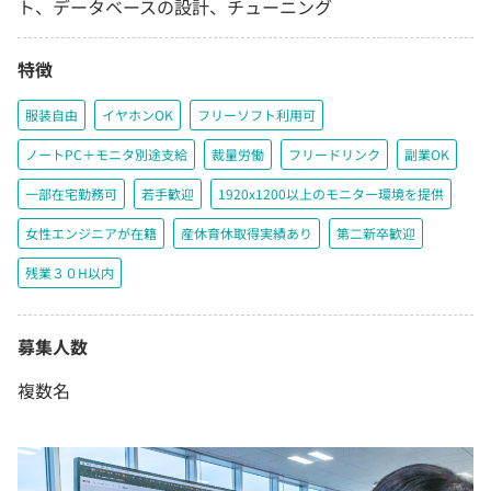
ト、データベースの設計、チューニング
特徴
服装自由
イヤホンOK
フリーソフト利用可
ノートPC＋モニタ別途支給
裁量労働
フリードリンク
副業OK
一部在宅勤務可
若手歓迎
1920x1200以上のモニター環境を提供
女性エンジニアが在籍
産休育休取得実績あり
第二新卒歓迎
残業３０H以内
募集人数
複数名