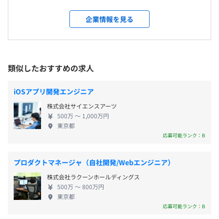
なサービス？ 通販サイトであらゆる「商品」が揃う
会社の定める場所
インフラに挑戦しフルスタックを目指すことも可能です。
ように、くらしのマーケットでは、あらゆる「サー
企業情報を見る
ビス」が揃います。「サービス」を買えるマーケット
受動喫煙防止措置に関する事項
プレイス、それが『くらしのマーケット』です。 例
フレックスタイム制(コアタイムなし)
従業員に対する受動喫煙対策：あり
えば、ハウスクリーニングやエアコンクリーニン
・出社時間、退社時間は本人の裁量に任されています
対策内容：敷地内禁煙
MacBook Air(CPU: M2, RAM: 16GB以上, SSD:256GB以上)
グ、引っ越し等の日常生活に必要なサービスを、顧
休憩時間：休憩60分
類似したおすすめの求人
と、AWSで稼働している開発用インスタンス
客の需要にあわせてご提供できる仕組みを作ってい
平均残業時間：平均10時間／月
また、上記でスペックが不足している場合には、必要に応
るんです。 引っ越しを例にとってみても、実際に見
iOSアプリ開発エンジニア
じてアップグレード等も行っておりますので、一度ご相談
積もりに来てもらうまで料金が分からず、安いのか
東京メトロ銀座線・半蔵門線「青山一丁目」駅 徒歩2分
ください。
株式会社サイエンスアーツ
高いのかといった相場も不明瞭、そもそも信頼でき
都営大江戸線「青山一丁目」駅 徒歩2分
500万 〜 1,000万円
る業者なのかもわからないという問題があります。
・完全週休2日制（土日）
東京都
くらしのマーケットでは「オンラインで事前に料金
応募可能ランク：B
・祝祭日
が分かる」「口コミで比較できる」「万が一問題が
・夏季休暇
オブジェクト指向、ペアプロ、テスト駆動開発、チケット
起きた時の保証」という３つのサービスを通じて、
・年末年始休暇
プロダクトマネージャ（自社開発/Webエンジニア）
駆動開発、コーディング規約あり
お客様が「安心」して「サービス」を頼めるプラッ
・有給休暇（入社6ヶ月で10日付与、その後、1年毎に所
株式会社ラクーンホールディングス
トフォームを提供しています。 ▼会社のビジョン 正
定の日数を付与）
500万 〜 800万円
直者が馬鹿を見ない世界を作る。 テスト前に必死で
・産前産後休業
東京都
勉強したのに、先輩から過去問をもらっていた友達
応募可能ランク：B
・育児休業
が自分よりいい成績を取った… 会社のことを思って