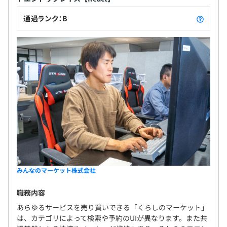
プロダクトへの高い専門性が求められます。
・通勤手当: 支給（上限 20,000円/月、1,000円/日）
CIはCircleCI、デプロイはAnsibleを使用しています。
通過ランク：B
インフラはAWSを使用しています。
エディタはPyCharmを使用しています。もちろん、Vimな
給与改定あり：年2回
ど他のエディタを利用することもできます。
週1で行うミーティングのほか、ドキュメントやアウトプ
ットの場所としてQiita:Teamを導入して、チーム内の情報
健康保険、厚生年金保険、介護保険、労働保険
共有をしています。
連絡はチャットツールのSlackをメインに使っています。
無期雇用
■評価について
みんなのマーケット株式会社
・目標設定
職務内容
- チームリーダーとの1on1で目標設定
試用期間あり：3カ月
- 目標は、グレード表に従って設定
あらゆるサービスを売り買いできる「くらしのマーケット」
は、カテゴリによって検索や予約のUIが異なります。また共