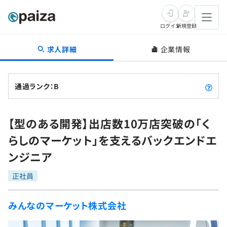
ログイン
新規登録
求人詳細
企業情報
転職・キャリア
未経験転職
求人検索
通過ランク：B
新卒就活
求人検索
インタビュー
【型のある開発】出店数10万店突破の「く
学習
求人検索
インタビュー
転職成功ガイド
らしのマーケット」を支えるバックエンドエ
本選考
スキルチェック
講座一覧
ンジニア
転職成功ガイド
転職エージェント
ゲーム・マンガ
インターン
プログラミング言語
正社員
問題集
メディア
SQL
4択課題
みんなのマーケット株式会社
新卒エージェント
paizaとは？
Tech Team Journal
評価結果一覧
ナレッジ