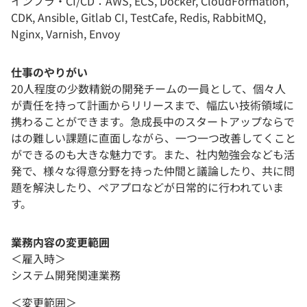
インフラ・CI/CD：AWS, ECS, Docker, CloudFormation,
CDK, Ansible, Gitlab CI, TestCafe, Redis, RabbitMQ,
Nginx, Varnish, Envoy
仕事のやりがい
20人程度の少数精鋭の開発チームの一員として、個々人
が責任を持って計画からリリースまで、幅広い技術領域に
携わることができます。急成長中のスタートアップならで
はの難しい課題に直面しながら、一つ一つ改善してくこと
ができるのも大きな魅力です。また、社内勉強会なども活
発で、様々な得意分野を持った仲間と議論したり、共に問
題を解決したり、ペアプロなどが日常的に行われていま
す。
業務内容の変更範囲
＜雇入時＞
システム開発関連業務
＜変更範囲＞