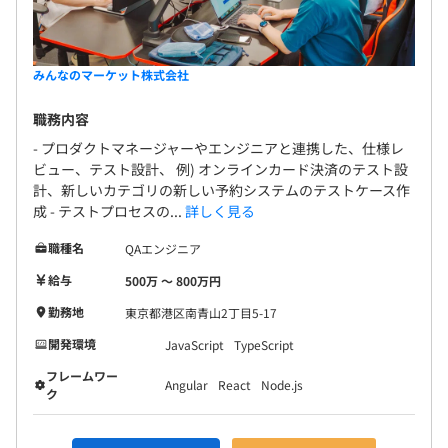
みんなのマーケット株式会社
職務内容
- プロダクトマネージャーやエンジニアと連携した、仕様レ
ビュー、テスト設計、 例) オンラインカード決済のテスト設
計、新しいカテゴリの新しい予約システムのテストケース作
成 - テストプロセスの...
詳しく見る
職種名
QAエンジニア
給与
500万 〜 800万円
勤務地
東京都港区南青山2丁目5-17
開発環境
JavaScript
TypeScript
フレームワー
Angular
React
Node.js
ク