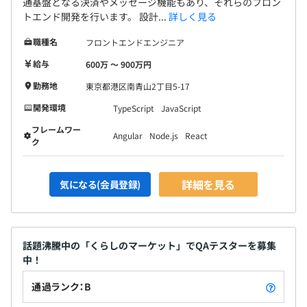
通基盤となる決済やメッセージ機能もあり、それらのフロン
・報酬
トエンド開発を行います。 設計...
詳しく見る
- 評価結果をもとに改定額を決定
- 給与改定は年2回
職種名
フロントエンドエンジニア
給与
600万 〜 900万円
勤務地
東京都港区南青山2丁目5-17
プロダクトマネージャー: 2名
開発環境
TypeScript
JavaScript
UXデザイナー: 3名
フレームワー
エンジニア: 10名
Angular
Node.js
React
ク
QA: 5名
詳細を見る
気になる(会員登録)
話題沸騰中の「くらしのマーケット」でQAテスターを募集
中！
通過ランク：B