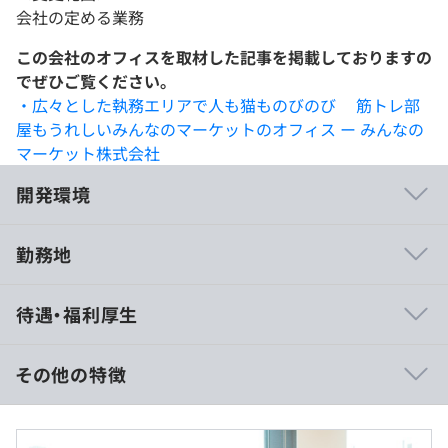
会社の定める業務
この会社のオフィスを取材した記事を掲載しておりますの
でぜひご覧ください。
・広々とした執務エリアで人も猫ものびのび 筋トレ部
屋もうれしいみんなのマーケットのオフィス ー みんなの
マーケット株式会社
開発環境
勤務地
全員で、小手先でない、本質的な解決を目指しています。
待遇・福利厚生
・チーム全員で考える課題解決
- 大枠の課題に対して、チームで解決方法を導き出し
ます。プロダクトマネージャーだけでなく、エンジニア、
その他の特徴
デザイナー、インフラのメンバー全員が、自分のメインの
仕事をするだけでなく一緒にプロダクトのUXを考えて、
月給：500,000円～750,000円
どうすれば課題を最適に解決できるかを考えながら開発を
内訳