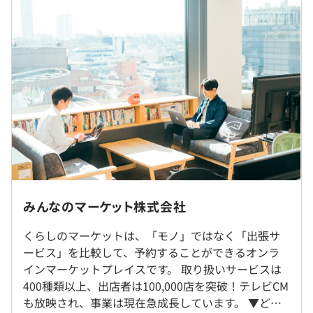
進める体制です。
基本給：369,950円～554,925円
・スピーディー（爆速）
固定残業代（45時間分）：130,050円～195,075円
- 課題の発生に対して、スピーディーに、プロジェク
※固定残業時間超過分は別途支給
トチーム組成、利用者ヒアリングの設定、他部門との壁の
※ご経験・スキル・前職給与などを考慮して決定するため
無い連携を行い、解決に取り組みます。
上記は参考となります
・コミュニケーション
- 朝会を開いてその日にやることの確認と問題の共有
■評価について
をして早期解決を目指しているほか、開発でわからないこ
・目標設定
とがある場合は、すぐに聞ける雰囲気（集中モードのとき
- チームリーダーとの1on1で目標設定
は別ですが（笑））で、ペアプログラミング等で学んでい
- 目標は、グレード表に従って設定
ます。
当社オフィスでは猫を飼育しております。
・報酬
猫がいる環境で体調に影響が出る可能性のある方は、ご理
みんなのマーケット株式会社
- 評価結果をもとに改定額を決定
解・ご承知の上でご応募ください。
- 給与改定は年2回
くらしのマーケットは、「モノ」ではなく「出張サ
くらしのマーケット：
https://curama.jp/
ービス」を比較して、予約することができるオンラ
就業場所の変更範囲
インマーケットプレイスです。 取り扱いサービスは
＜雇入時＞
400種類以上、出店者は100,000店を突破！テレビCM
東京オフィス、その他会社が指定する場所
も放映され、事業は現在急成長しています。 ▼どん
＜変更範囲＞
（※
想定年収
は年収提示額を保証するものではありません）
バックエンドエンジニアを入口として、フロントエンドや