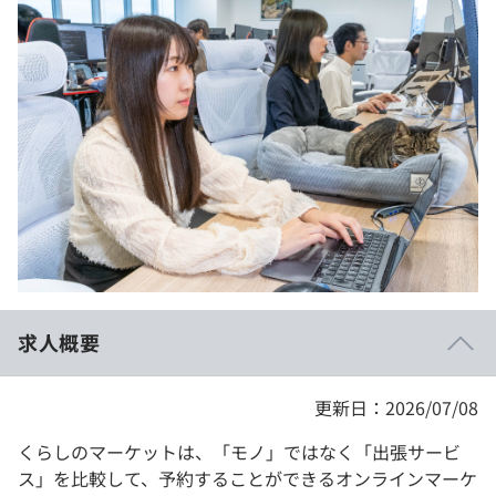
イベント・セミナー
paiza times
再チャレンジ結果一覧
リファレンス
インタビュー
note
就活成功ガイド
プラン
個人向けプラン
法人向けプラン
学校向けプラン
求人概要
契約内容・クーポン
更新日：2026/07/08
くらしのマーケットは、「モノ」ではなく「出張サービ
ス」を比較して、予約することができるオンラインマーケ