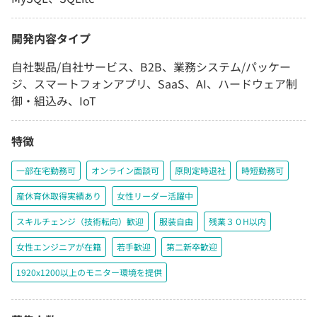
開発内容タイプ
自社製品/自社サービス、B2B、業務システム/パッケー
ジ、スマートフォンアプリ、SaaS、AI、ハードウェア制
御・組込み、IoT
特徴
一部在宅勤務可
オンライン面談可
原則定時退社
時短勤務可
産休育休取得実績あり
女性リーダー活躍中
スキルチェンジ（技術転向）歓迎
服装自由
残業３０H以内
女性エンジニアが在籍
若手歓迎
第二新卒歓迎
1920x1200以上のモニター環境を提供