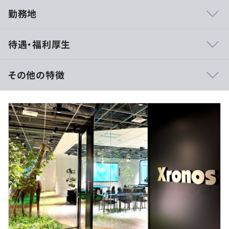
勤務地
・プロダクトごとの特性やチーム編成により、グループ長
待遇・福利厚生
が中心となって開発方法を決定し進めていきます。
・すべて自社プロダクトであり、自社使用をしているた
め、顧客の声だけでなく、営業やCSといった各部署から
その他の特徴
の要望を集めるフォーラムの設置や定期的な意見交換会を
おこない、製品開発に生かしています。
【北海道】
◼︎月給：29万円～
地域手当（札幌：1万5,000円）を含む
◎残業代は全額支給
自社サービス・製品の一例です。
◎賞与年2回＋業績賞与を別途支給（昨年度支給実績は約
5カ月分）
「テレタイムシリーズ」
◆複数のラインナップを持つ、打刻専用端末
《想定年収》
◆正確な打刻をリアルタイムに反映
エンジニア 460万円～
◆集計作業を効率化
シニアエンジニア 600万円～