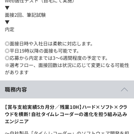
Web適性テスト（自宅にて実施）
▼
面接2回、筆記試験
▼
内定
◎面接日時や入社日は柔軟に対応します。
◎平日19時以降の面接も可能です。
◎応募から内定までは3～6週間程度の予定です。
※選考フロー、面接回数は状況に応じて変更になる可能性
があります
職務内容
【賞与支給実績5カ月分／残業10H】ハード×ソフト×クラ
ウドを横断！自社タイムレコーダーの進化を担う組み込み
エンジニア
～自社製品「タイムレコーダー」のソフトウェア開発を担