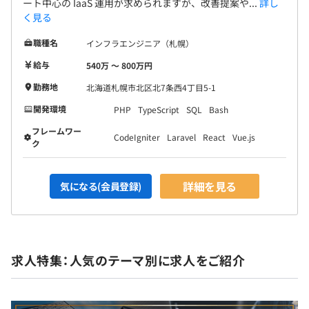
ート中心の IaaS 運用が求められますが、改善提案や...
詳し
く見る
職種名
インフラエンジニア（札幌）
給与
540万 〜 800万円
勤務地
北海道札幌市北区北7条西4丁目5-1
開発環境
PHP
TypeScript
SQL
Bash
フレームワー
CodeIgniter
Laravel
React
Vue.js
ク
詳細を見る
気になる(会員登録)
求人特集：人気のテーマ別に求人をご紹介