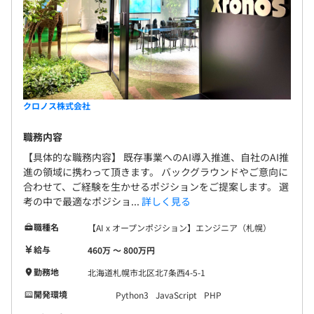
全社：147名
開発本部：43名
無期雇用
クロノス株式会社
3カ月（期間中、待遇の変更はありません）
職務内容
【具体的な職務内容】 既存事業へのAI導入推進、自社のAI推
進の領域に携わって頂きます。 バックグラウンドやご意向に
◆エンジニアのリーダー：40代
合わせて、ご経験を生かせるポジションをご提案します。 選
現在、組み込みエンジニアとして自社製品の開発を担当し
考の中で最適なポジショ...
詳しく見る
ながら、
WEBアプリや過去には小規模なWindowsアプリなど幅広
職種名
【AI x オープンポジション】エンジニア（札幌）
い技術領域にも携わっています。
給与
460万 〜 800万円
メンバーも、モバイルアプリ開発など “枠にとらわれない
勤務地
北海道札幌市北区北7条西4-5-1
スタイル” で活躍しています。
開発環境
Python3
JavaScript
PHP
こうした背景から、新しい技術やジャンルへの興味を歓迎