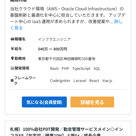
当社クラウド環境（AWS・Oracle Cloud Infrastructure）の
基盤刷新と最適化を中心に担当していただきます。 アップデ
ート中心の IaaS 運用が求められますが、改善提案や...
詳し
く見る
職種名
インフラエンジニア
給与
540万 〜 800万円
勤務地
東京都千代田区神田練塀町300番地
開発環境
Bash
PHP
TypeScript
SQL
フレームワー
CodeIgniter
Laravel
React
Vue.js
ク
詳細を見る
気になる(会員登録)
札幌）100%自社PDT開発／勤怠管理サービスメイン◎イン
フラSE【在宅可／残業10H】上場Gr／成長企業