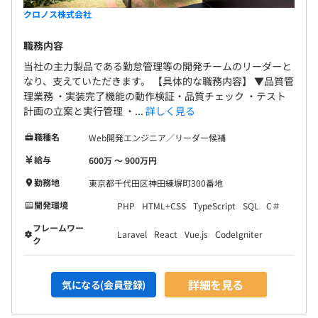
クロノス株式会社
職務内容
当社の主力製品である勤怠管理等の開発チームのリーダーと
なり、支えていただきます。 【具体的な職務内容】 ▼品質管
理業務 ・実装完了機能の動作検証・品質チェック ・テスト
計画の立案と実行管理 ・...
詳しく見る
職種名
Web開発エンジニア／リーダー候補
給与
600万 〜 900万円
勤務地
東京都千代田区神田練塀町300番地
開発環境
PHP
HTML+CSS
TypeScript
SQL
C＃
フレームワー
Laravel
React
Vue.js
CodeIgniter
ク
詳細を見る
気になる(会員登録)