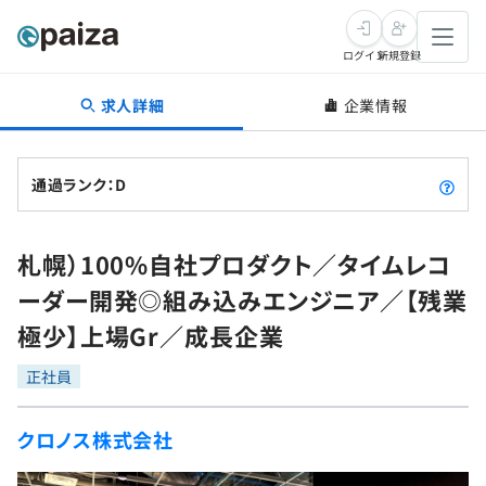
ログイン
新規登録
求人詳細
企業情報
転職・キャリア
未経験転職
求人検索
通過ランク：D
新卒就活
求人検索
インタビュー
札幌）100%自社プロダクト／タイムレコ
学習
求人検索
インタビュー
転職成功ガイド
ーダー開発◎組み込みエンジニア／【残業
本選考
スキルチェック
講座一覧
極少】上場Gr／成長企業
転職成功ガイド
転職エージェント
ゲーム・マンガ
インターン
プログラミング言語
正社員
問題集
メディア
SQL
4択課題
クロノス株式会社
新卒エージェント
paizaとは？
Tech Team Journal
評価結果一覧
ナレッジ