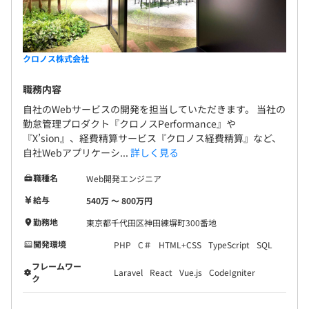
クロノス株式会社
職務内容
自社のWebサービスの開発を担当していただきます。 当社の
勤怠管理プロダクト『クロノスPerformance』や
『X’sion』、経費精算サービス『クロノス経費精算』など、
自社Webアプリケーシ...
詳しく見る
職種名
Web開発エンジニア
給与
540万 〜 800万円
勤務地
東京都千代田区神田練塀町300番地
開発環境
PHP
C＃
HTML+CSS
TypeScript
SQL
フレームワー
Laravel
React
Vue.js
CodeIgniter
ク