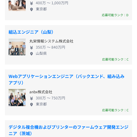
∟有休の取得率は73.9％と高め
フト連携による業務効率化
400万 〜 1,000万円
怠管理サービスが必要不可欠だと考えています。 勤
◼︎年末年始休暇
東京都
◆AI-OCRと不正防止機能による正確性と透明性の高い経
怠管理サービスを中心とした私たちのさまざまな製
応募可能ランク：D
◼︎夏季休暇
費管理システム
品を、時代のニーズやお客様のご利用環境に適応し
◼︎育休・産休（取得・復職実績あり）
ていくため、徹底的に社内使用し、日々改善に向け
∟男女共に取得実績あり
組込エンジニア（山梨）
た取り組みをおこなっています。 ◼︎細かな設定であ
◼︎子の看護休暇（取得実績あり）
丸栄情報システム株式会社
らゆる業種に安心してお使いいただける勤怠管理パ
◼︎介護休暇
・応用情報技術者やAWS Cloud Practitionerなどの各種資
350万 〜 840万円
ッケージ『クロノス Performance』 ◼︎外出先・在宅
◼︎慶弔休暇
山梨県
格取得支援や、取得後の手当があります。
先からも安全にご利用できる申請承認クラウドサー
応募可能ランク：C
など
ビス『クロッシオン』 ◼︎豊富な打刻方法で様々なシ
◎有給取得率は、73.9%と高めです！
ーンでご利用可能なタイムレコーダー『テレタイ
Webアプリケーションエンジニア（バックエンド、組み込み
ム』 ◼︎さまざまな業務システムとデータ連携可能な
アプリ）
◆CPU：Core Ultra 7、メモリ：32G～、SSD：512G程度
『XronosLink』 ◼︎日々発生する経費申請業務が勤怠
のWindowsノート
anbx株式会社
と紐づいて処理がスムーズになる『クロノス経費精
・交通費支給（月5万円まで）
300万 〜 750万円
◆グループによりMacを支給する場合あり
算』
東京都
・地域手当（札幌：1万5,000円／東京：3万円）
CPU：Apple M4 Proチップ（12コアCPU、16コア
応募可能ランク：C
・技能手当(スキル・経験により支給)
GPU、16コアNeural Engine搭載）、メモリ:24GB～、
・家族手当（扶養配偶者：月1万円／子ども1人あたり：
SSD：1TB
月1万円）
デジタル複合機およびプリンターのファームウェア開発エンジ
◆オフィスはフリーアドレスとなっており、2枚の24イン
ニア（茨城）
・残業手当（全額支給）
チ液晶ディスプレイが設置されています。