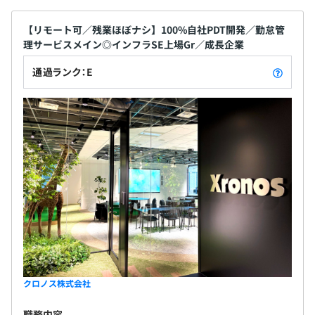
【リモート可／残業ほぼナシ】100%自社PDT開発／勤怠管
理サービスメイン◎インフラSE上場Gr／成長企業
通過ランク：E
クロノス株式会社
職務内容