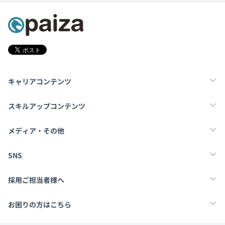
キャリアコンテンツ
転職・キャリア
未経験転職
新卒就活
スキルアップコンテンツ
学習
スキルチェック
マンガ・ゲーム
メディア・その他
Tech Team Journal
paiza times
note
SNS
X
Facebook
採用ご担当者様へ
採用・教育をお考えの企業様へ
中途求人掲載はこちら
お困りの方はこちら