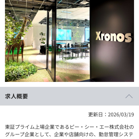
イベント・セミナー
paiza times
再チャレンジ結果一覧
リファレンス
インタビュー
note
就活成功ガイド
プラン
個人向けプラン
法人向けプラン
学校向けプラン
求人概要
契約内容・クーポン
更新日：2026/03/19
東証プライム上場企業であるピー・シー・エー株式会社の
グループ企業として、企業や店舗向けの、勤怠管理システ