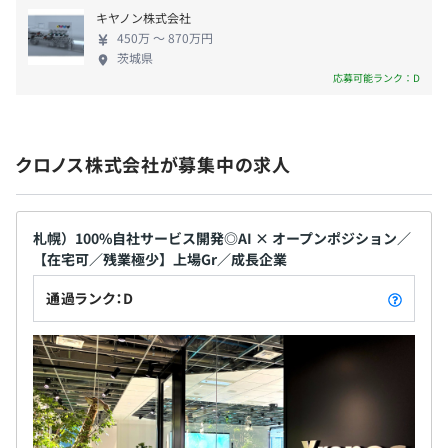
・管理職手当
キヤノン株式会社
450万 〜 870万円
茨城県
応募可能ランク：D
プロジェクトごとに選択
・賞与年2回（6月・12月）
・決算賞与（4月）
・特別賞与
クロノス株式会社が募集中の求人
◎昨年度支給実績：約5カ月分
札幌）100%自社サービス開発◎AI × オープンポジション／
【在宅可／残業極少】上場Gr／成長企業
昇給：年1回（4月）
通過ランク：D
社会保険完備（健康保険・厚生年金保険、雇用保険・労災
・半期ごとの振り返り評価をおこなっています。
保険）
※関東ITソフトウェア健康保険組合加入