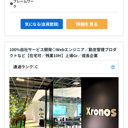
フレームワー
する文化があります。
ク
興味を持って取り組める方には、その意欲を活かせる環境
や機会を積極的に提供したいと考えています。
詳細を見る
気になる(会員登録)
・プロダクトごとにインフラエンジニアも含めたグループ
100%自社サービス開発◎Webエンジニア／勤怠管理プロダ
編成をおこなっており、各チーム10名前後で開発を実施
クトなど【在宅可／残業10H】上場Gr／成長企業
・フェーズや機能により、グループの垣根を超えたチーム
通過ランク：C
編成をおこなうことがあります
・東京と札幌にそれぞれスタッフがいますが、チャットや
オンラインでの打合せを随時行い、スムーズにプロジェク
トを進行させています
・開発メンバーの平均年齢は36歳ですが、昨年度より新
卒の採用に力を入れており平均年齢は下がっていく傾向で
す。