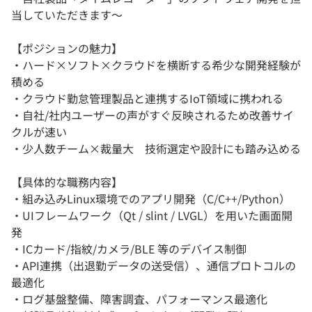
当していただきます～
【ポジションの魅力】
・ハード×ソフト×クラウドを横断する希少な開発経験が
積める
・クラウド勤怠管理製品と連携するIoT領域に携われる
・自社/社内ユーザーの声がすぐ反映されるため改善サイ
クルが速い
・少人数チーム×裁量大 技術選定や設計にも踏み込める
【具体的な職務内容】
・組み込みLinux環境でのアプリ開発（C/C++/Python）
・UIフレームワーク（Qt / slint / LVGL）を用いた画面開
発
・ICカード/指紋/カメラ/BLE 等のデバイス制御
・API連携（出退勤データの送受信）、通信プロトコルの
最適化
・ログ基盤整備、障害調査、パフォーマンス最適化