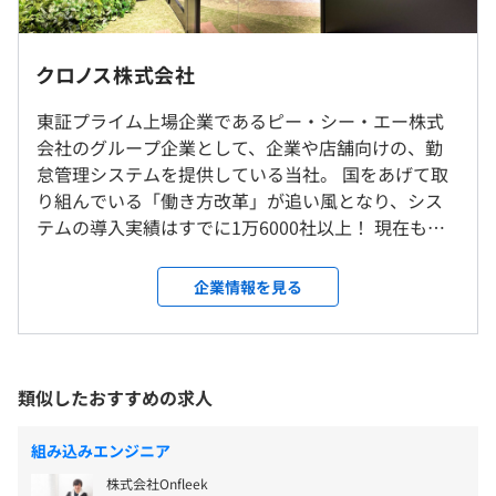
プロダクトマネジャー 700万円～
https://www.xronos-inc.co.jp/products/teletime/
◎リモート勤務可（リモートワーク率：約7割）
「クロノスPerformance」
クロノス株式会社
◆勤怠実績を詳細に確認
就業場所の変更範囲
◆手間のかかるシフト入力を一括で
東証プライム上場企業であるピー・シー・エー株式
＜雇入時＞
◆労務管理はアラートで可視化
（※
想定年収
は年収提示額を保証するものではありません）
会社のグループ企業として、企業や店舗向けの、勤
札幌開発センター
◆目的に合わせた帳票を出力
怠管理システムを提供している当社。 国をあげて取
＜変更範囲＞
◆休暇日数を自動集計
り組んでいる「働き方改革」が追い風となり、シス
会社の定める場所（テレワークをおこなう場所を含む））
◆最新の労基法改正に対応
テムの導入実績はすでに1万6000社以上！ 現在も年
9:00～18:00（実働：8時間）
に数百社のペースでユーザーが増加しており、業績
休憩時間：11時50分～12時50分（60分）
受動喫煙防止措置に関する事項
「X'sion（クロッシオン）」
好調です。 社員数もまもなく150名を超え、ビジネス
企業情報を見る
平均残業時間：平均10時間／月
従業員に対する受動喫煙対策：敷地内禁煙（共用部に喫煙
◆PCやスマートフォンから打刻・申請が可能
のさらなる拡大を目指し新たなメンバーを募集する
室あり）
◆複雑な就業規則や勤務形態に柔軟に対応
ことになりました。 クロノスは、勤怠管理だけでは
◆在席一覧でメンバーの勤務状況をリアルタイムで把握
なく、労働環境における課題解決を目指したサービ
スを次々と展開中！ さらなるサービスの拡大と、そ
類似したおすすめの求人
《年間休日：120日以上》
「クロノス経費精算」
れを推進するための仲間を募集します！ 【自社サー
◼︎完全週休2日制（土・日）
◆スマホで領収書を撮影するだけで必要項目が自動反映さ
札幌駅より徒歩3分
ビス紹介】 私たちの経営理念に「明るい労働環境の
◼︎祝日
組み込みエンジニア
れる機能
創出で社会に貢献」を掲げていますが、「明るい労
◼︎有給休暇（試用期間3カ月終了後付与／初年度10日）
◆電子帳簿保存法に完全対応したペーパーレス化と会計ソ
株式会社Onfleek
働環境」の創出には、価値観の変化に適応できる勤