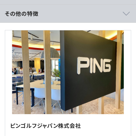
その他の特徴
■賃金形態：年俸制（年俸を12分割）
相談の上、ご希望のマシンを支給いたします。
■賃金の決定方法：当社規定により決定
■月給：333,334円～（基本給269,521円～、固定残業代
【構成例】
63,812円～（月25時間）を含む／月）
Windows／Dell XPS13／CPU：Intel Core i7 8コア 16ス
※固定残業代：月25時間
レッド／RAM:16GB／SSD：512GB
※超過分は別途支給します
■ハード・ソフト・ネットワーク・業務システムの開発か
ら導入・保守・運用・サポートまで幅広いIT業務を手がけ
（※
想定年収
は年収提示額を保証するものではありません）
ています。
A) インフラ担当：クライアント／サーバー／ネットワー
ク/基幹システム 2名
B) 開発担当：アプリケーションデヴェロップメント 3名
就業場所の変更範囲
ピンゴルフジャパン株式会社
9：30～18：30
C) 業務システム担当：マスターデータ管理/ビジネス運
＜雇入時＞
休憩時間：60分
用 2名