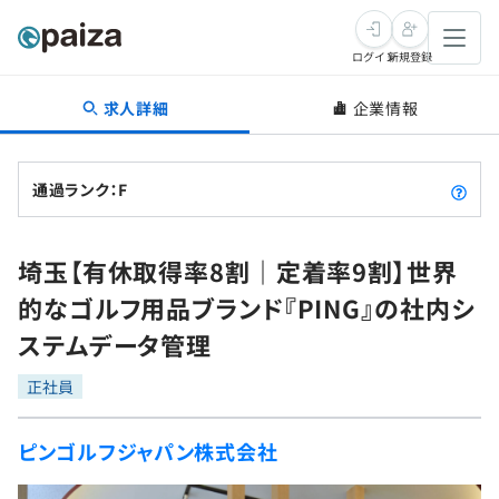
ログイン
新規登録
求人詳細
企業情報
転職・キャリア
未経験転職
求人検索
通過ランク：F
新卒就活
求人検索
インタビュー
埼玉【有休取得率8割｜定着率9割】世界
学習
求人検索
インタビュー
転職成功ガイド
的なゴルフ用品ブランド『PING』の社内シ
本選考
スキルチェック
講座一覧
ステムデータ管理
転職成功ガイド
転職エージェント
ゲーム・マンガ
インターン
プログラミング言語
正社員
問題集
メディア
SQL
4択課題
ピンゴルフジャパン株式会社
新卒エージェント
paizaとは？
Tech Team Journal
評価結果一覧
ナレッジ