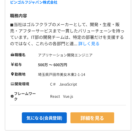
ピンゴルフジャパン株式会社
職務内容
◼︎当社はゴルフクラブのメーカーとして、開発・生産・販
売・アフターサービスまで一貫したバリューチェーンを持っ
ています。IT部の開発チームは、特定の部署だけを支援する
のではなく、これらの各部門と連...
詳しく見る
職種名
アプリケーション開発エンジニア
給与
500万 〜 600万円
勤務地
埼玉県戸田市美女木東2-1-14
開発環境
C＃
JavaScript
フレームワー
React
Vue.js
ク
詳細を見る
気になる(会員登録)