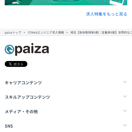
求人特集をもっと見る
paizaトップ
IT/Webエンジニア求人情報
埼玉【有休取得率8割｜定着率9割】世界的なゴ
キャリアコンテンツ
転職・キャリア
未経験転職
新卒就活
スキルアップコンテンツ
学習
スキルチェック
マンガ・ゲーム
メディア・その他
Tech Team Journal
paiza times
note
SNS