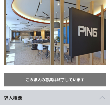
イベント・セミナー
paiza times
再チャレンジ結果一覧
リファレンス
インタビュー
note
就活成功ガイド
プラン
個人向けプラン
法人向けプラン
学校向けプラン
契約内容・クーポン
この求人の募集は終了しています
求人概要