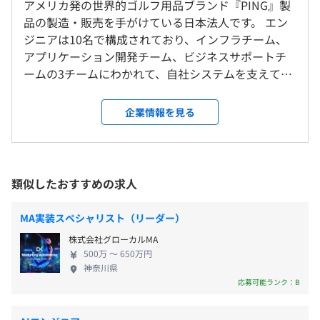
アメリカ発の世界的ゴルフ用品ブランド『PING』製
ピンゴルフジャパン株式会社 本社
平均残業時間：基本残業はありません。
D) ERP担当：運用管理／新規プロジェクト管理 3名
品の製造・販売を手がけている日本法人です。 エン
※入社1年目はフル出社、2年目以降は所属長と相談の
ジニアは10名で構成されており、インフラチーム、
上、リモート可
アプリケーション開発チーム、ビジネスサポートチ
＜変更範囲＞
ームの3チームにわかれて、自社システムを支えてい
ピンゴルフジャパン株式会社 本社、および自宅
【年間休日120日】
ます。 現在は、商品を製造する生産設備・販売・受
土日祝日※企業カレンダーあり
注アプリケーションの内製化を推進中です。
企業情報を見る
※土曜日出勤の場合があります。その際は基本月曜日の代
受動喫煙防止措置に関する事項
休となります。（ご希望の日にち選択も可能です）
敷地内禁煙（喫煙場所あり）
類似したおすすめの求人
通勤手当（6カ月定期の1/6額を毎月支給／1カ月あたりの
JR埼京線「北戸田駅」
上限25,000円）
MA実装スペシャリスト（リーダー）
※自宅から徒歩または自転車のみで通勤される方は月
株式会社グローカルMA
4,000円の近所手当を支給いたします。（自動車、バイク
500万 〜 650万円
神奈川県
での通勤は不可）
応募可能ランク：B