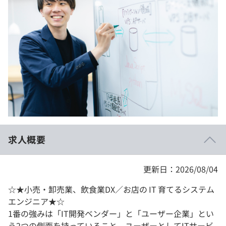
イベント・セミナー
paiza times
再チャレンジ結果一覧
リファレンス
インタビュー
note
就活成功ガイド
プラン
個人向けプラン
法人向けプラン
学校向けプラン
求人概要
契約内容・クーポン
更新日：2026/08/04
☆★小売・卸売業、飲食業DX／お店の IT 育てるシステム
エンジニア★☆
1番の強みは「IT開発ベンダー」と「ユーザー企業」とい
う2つの側面を持っていること。ユーザーとしてITサービ