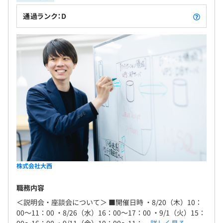
「おもいっきり」遊んで学んでもらっています！ ◎
通過ランク：D
毎日数千枚届く発注書をデータ化。 手作業に比べ格
段に効率化、ミス発生を大幅に削減しました。 ※ご
採用となった場合、株式会社大西で雇用し、グルー
プ会社のGROWIT株式会社へ在籍出向となります。
株式会社大西
職務内容
＜説明会・座談会について＞ ■開催日時 ・8/20（木）10：
00～11：00 ・8/26（水）16：00～17：00 ・9/1（火）15：
00～16：00 ・9/11（金）10：00～11：...
詳しく見る