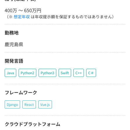
400万 〜 650万円
（※
想定年収
は年収提示額を保証するものではありません）
勤務地
鹿児島県
開発言語
Java
Python2
Python3
Swift
C++
C＃
フレームワーク
Django
React
Vue.js
クラウドプラットフォーム