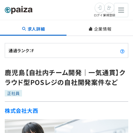
ログイン
新規登録
求人詳細
企業情報
転職・キャリア
未経験転職
求人検索
通過ランク：F
新卒就活
求人検索
インタビュー
鹿児島【自社内チーム開発｜一気通貫】ク
学習
求人検索
インタビュー
転職成功ガイド
ラウド型POSレジの自社開発案件など
本選考
スキルチェック
講座一覧
転職成功ガイド
転職エージェント
正社員
ゲーム・マンガ
インターン
プログラミング言語
問題集
株式会社大西
メディア
SQL
4択課題
新卒エージェント
paizaとは？
Tech Team Journal
評価結果一覧
ナレッジ