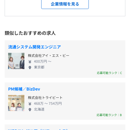
しい機能やサービスを、使い勝手よくシンプルに提
企業情報を見る
■慶弔休暇
受動喫煙防止措置に関する事項
供することができます。導入前のご相談から、最適な
■子の看護休暇
従業員に対する受動喫煙対策：館内禁煙
サービスのご提案、導入後のサポートまで、ていね
■介護休暇
いにお応えします。 GROWITとともに、お店にITサ
■育児休業（2年まで可能）
ービスの導入を考えてみませんか？ 【サービス内
類似したおすすめの求人
■介護休業 ほか
容】 ■小売店向けソリューションサービス POSレジ
やキャッシュレス決済端末をはじめ、販売・在庫の
流通システム開発エンジニア
管理や、Web‐EDIによる発注管理、ハンディターミ
株式会社アイ・エス・ビー
ナルを活用した検品や棚卸業務など、小売店舗にお
社内規定に準じて、以下の手当を支給いたします。
400万円 〜
ける一連の業務のシステム化をトータルでご提案し
東京都
■通勤手当：全額実費支給
ます。 ■飲食店向けソリューションサービス 飲食店
応募可能ランク：C
■資格手当
舗でのお客様のモバイル端末からの注文の自動化、
・高度情報処理技術者：年額12万円
POSレジやキャッシュレス決済端末、自動釣銭機と
・応⽤情報技術者：年額6万円
PM候補／BizDev
の連携による会計処理など、飲食店舗における一連
株式会社トライビート
の業務のシステム化をご提案します。 ■業務システ
468万 〜 754万円
ム受託開発・保守サービス お客様のさまざまなご要
北海道
望に合わせて、要件定義・設計・開発から導入・運
応募可能ランク：B
賞与：年2回（6月、12月）
用まで、小売・卸売業システムの開発経験豊富な弊
社のSEが真摯に対応します。 ■業務効率化支援サー