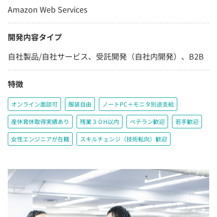
Amazon Web Services
開発内容タイプ
自社製品/自社サービス、受託開発（自社内開発）、B2B
特徴
オンライン面談可
服装自由
ノートPC＋モニタ別途支給
産休育休取得実績あり
残業３０H以内
ベテラン歓迎
若手歓迎
女性エンジニアが在籍
スキルチェンジ（技術転向）歓迎