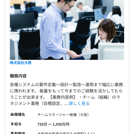
株式会社大西
職務内容
各種システムの要件定義～設計～製造～運用まで幅広い業務
に携われます。 裁量をもって今までのご経験を活かしてもら
うことが出来ます。 【業務内容例】 ・チーム（組織）のマ
ネジメント業務（目標設定、...
詳しく見る
職種名
チームマネージャー候補（大阪）
給与
750万 〜 1,000万円
勤務地
大阪府大阪市中央区久太郎町3-4-12