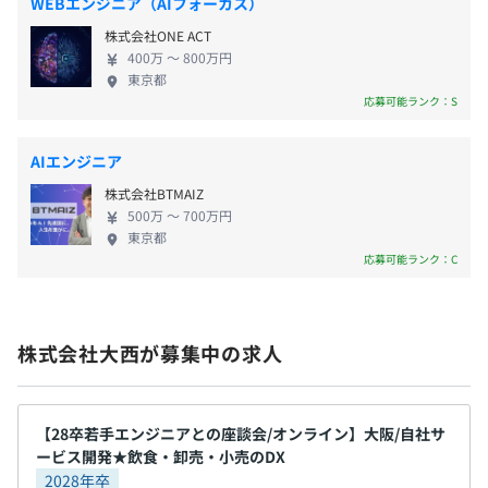
WEBエンジニア（AIフォーカス）
ビス 事務所でのパソコンを活用した事務作業の自動
株式会社ONE ACT
化、紙情報のデータ化、AIチャットボットによる問
給与改定：年1回（3月）
400万 〜 800万円
合せ回答の自動化など、人手不足をカバーするさま
東京都
ざまなソリューションを豊富な導入活用の実経験を
応募可能ランク：S
交えてご提案します。 【解決している課題】 ▼以下
のようなITでのお悩みごとを解決しています。 ・初
■社会保険完備：健康保険・厚生年金保険、雇用保険・労
AIエンジニア
期費用をできるだけ抑えてPOSレジ一式を導入した
災保険
株式会社BTMAIZ
い！ ・どこで何がいつ売れているかをリアルタイム
■団体長期傷害所得補償制度（GLTD）
500万 〜 700万円
で把握したい！ ・PCを使った事務作業や紙を使った
東京都
業務が多すぎて、時間が足りない！ ・古くなったシ
応募可能ランク：C
ステムをできるだけ安く入れ替えたい！ ・人材不足
でテーブルを回れず、お客様を待たせてしまう！
無期雇用
【導入実績】 ◎RPAを活用した自社システムの在庫
株式会社大西が募集中の求人
情報の連携 ◎CRMデータベースからの情報取得業務
を自動化 ◎飲食店以外でのBizELLオーダーの活用 ◎
新店開店に向けたPOSレジ導入。冷蔵庫温度管理・
6カ月（条件などの変更はありません）
商品の廃棄などの機能がデータ管理業務効率化に貢
【28卒若手エンジニアとの座談会/オンライン】大阪/自社サ
ービス開発★飲食・卸売・小売のDX
献！ ◎安価なのに充実したセキュリティサービス！
2028年卒
見守って、駆け付けてくれる安心感の中で、 園児に