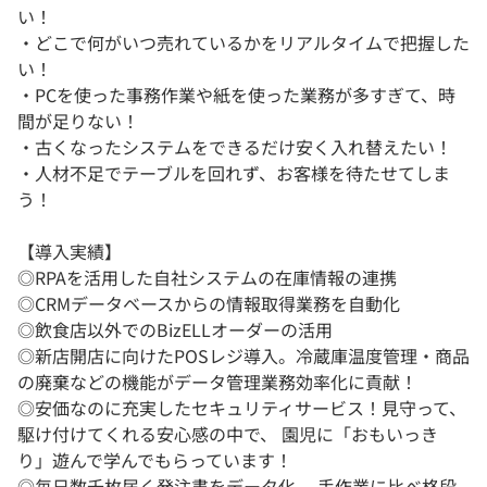
い！
・どこで何がいつ売れているかをリアルタイムで把握した
い！
・PCを使った事務作業や紙を使った業務が多すぎて、時
間が足りない！
・古くなったシステムをできるだけ安く入れ替えたい！
・人材不足でテーブルを回れず、お客様を待たせてしま
う！
【導入実績】
◎RPAを活用した自社システムの在庫情報の連携
◎CRMデータベースからの情報取得業務を自動化
◎飲食店以外でのBizELLオーダーの活用
◎新店開店に向けたPOSレジ導入。冷蔵庫温度管理・商品
の廃棄などの機能がデータ管理業務効率化に貢献！
◎安価なのに充実したセキュリティサービス！見守って、
駆け付けてくれる安心感の中で、 園児に「おもいっき
り」遊んで学んでもらっています！
◎毎日数千枚届く発注書をデータ化。 手作業に比べ格段