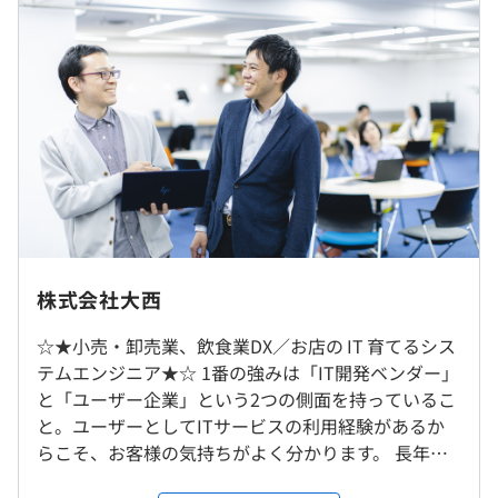
※資格手当は別途支給いたします。
相談の上、ご希望のマシンを支給いたします。
（※
想定年収
は年収提示額を保証するものではありません）
■9:00～17:45（所定労働時間：7時間45分）
※ご採用となった場合、株式会社大西で雇用し、GROWIT
■アジャストワーク制度（コアタイム10:00〜15:00）
株式会社へ出向となります。
株式会社大西
休憩時間：休憩60分
平均残業時間：平均12時間／月
☆★小売・卸売業、飲食業DX／お店の IT 育てるシス
就業場所の変更範囲
テムエンジニア★☆ 1番の強みは「IT開発ベンダー」
＜雇入時＞
と「ユーザー企業」という2つの側面を持っているこ
鹿児島営業所
と。ユーザーとしてITサービスの利用経験があるか
＜変更範囲＞
〈年間休日：121日〉※年末年始・夏期休暇含める
らこそ、お客様の気持ちがよく分かります。 長年培
会社の定める場所（テレワークをおこなう場所を含む）
■完全週休2日制
ったシステム開発のノウハウを生かし、お客様が欲
■有給休暇