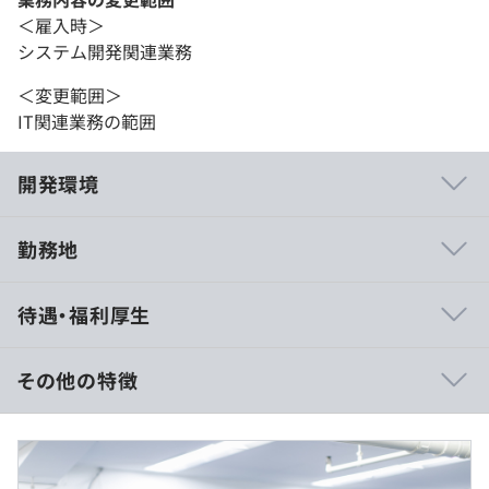
＜雇入時＞
システム開発関連業務
＜変更範囲＞
IT関連業務の範囲
開発環境
勤務地
・階層別研修
待遇・福利厚生
・管理職研修
・OJT
・社外セミナー受講補助
その他の特徴
・資格取得補助
■年収：400万円～650万円
■月給：27万円～44万円程度
※経験・スキルにより変動します。