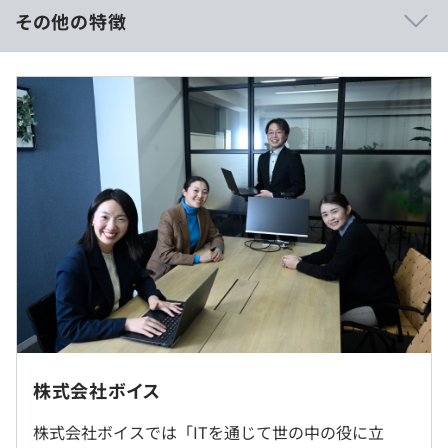
ど、プライベート時間も確保できます。
その他の特徴
◎スキル×経験×実績で年収50〜100万円アップも可能で
す。
※年俸600～900万想定
■賃金形態：年俸制（年俸を12分割）
■賃金の決定方法：当社規定により決定いたします
■月給：約50万円〜75万円
・基本給：約38万円〜57万1千円
■BtoCサービスビッグデータ分析
・固定残業代：40時間分、約120,000円～179,000円（超
（Python、tableau、SQL, Azure等）
過分は別途支給）
■官公庁系次世代システム
（Java、angular、VB.net、C#.net、AWS）
■海外向けスマートフォンアプリ
（iOS、Android、Vue.js、Node.js、Nuxt.js）
（※
想定年収
は年収提示額を保証するものではありません）
■スキルアップ研修支援
社内もしくはお客様先（大阪府内）での勤務となります。
株式会社ボイス
■資格取得支援制度
9:00～18:00（実働8時間）
■書籍購入費支給
◎一部在宅勤務OK！
株式会社ボイスでは「ITを通じて世の中の役に立
※プロジェクト先により多少異なる場合があります。
■座談交流会（月に一度の帰社日にて業務報告会）