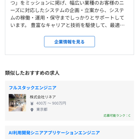
案件により、出社と在宅のハイブリット勤務が可能です。
つ」をミッションに掲げ、幅広い業種のお客様のニ
休憩時間：60分
ーズに対応したシステムの企画・立案から、システ
平均残業時間：平均残業時間は月10時間ほど
ムの稼働・運用・保守までしっかりとサポートして
就業場所の変更範囲
います。 豊富なキャリアと技術を駆使して、最適な
＜雇入時＞
相談の上、ご希望のマシンを支給いたします。
サービスを提供している当社にて、エンジニアとし
プロジェクト先および自宅
て活躍していきたい方を募集しています！ 【エンジ
＜変更範囲＞
企業情報を見る
【年間休日120日以上】
ニアの皆さまへ】 ★★「大切な人に、自分に誇れる
会社の定める場所
■完全週休二日制（土・日）
仕事をしてほしい」だからボイスでは、3つのことを
※案件により勤務地が変更します。
■祝祭日
オブジェクト指向、ウォーターフォール、アジャイル、ス
お約束しています！★★ ◆スキルアップ案件 エンジ
■夏季休暇
クラム、プロトタイピング
ニアの成長のために何が必要かを考え、 ときにはお
類似したおすすめの求人
■年末年始
受動喫煙防止措置に関する事項
客様先を駆け回ってでも、最適な案件を取りにいき
■慶弔休暇
屋内禁煙
ます！ ◆前職の給与保証 あなたのこれまでの経験を
■出産育児休暇
※現場により異なります。
フルスタックエンジニア
しっかりと評価し、前職以上の給与でお迎えしたい
■介護休暇
株式会社リネア
と思います。 ◆プライベート充実 ボイスでは月平均
■有給休暇（取得率80％以上）
400万 〜 900万円
残業約10時間&有給取得率80%超！高稼働な案件はお
東京都
断りし、お休みがしっかり取れる環境を整えていま
応募可能ランク：C
す。 【事業内容】 ■ソフトウェア（開発・運用・保
守） ■IT基盤構築 ■クラウド環境（移行・構築） ■
■交通費支給（月3万円まで）
AI利用開発シニアアプリケーションエンジニア
Docker、Terraform、AWS CloudFormation、Ansible、
セキュリティシステム（構築・運用） ■アプリケー