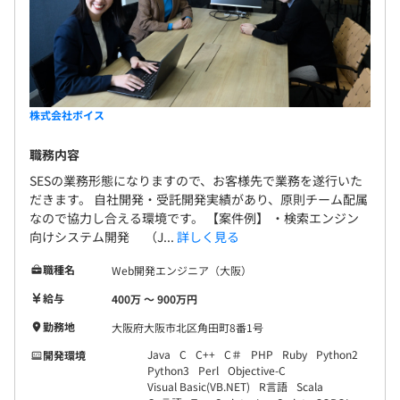
株式会社ボイス
職務内容
SESの業務形態になりますので、お客様先で業務を遂行いた
だきます。 自社開発・受託開発実績があり、原則チーム配属
なので協力し合える環境です。 【案件例】 ・検索エンジン
向けシステム開発 （J...
詳しく見る
職種名
Web開発エンジニア（大阪）
給与
400万 〜 900万円
勤務地
大阪府大阪市北区角田町8番1号
Java
C
C++
C＃
PHP
Ruby
Python2
開発環境
Python3
Perl
Objective-C
Visual Basic(VB.NET)
R言語
Scala