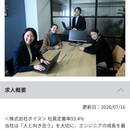
イベント・セミナー
paiza times
再チャレンジ結果一覧
リファレンス
インタビュー
note
就活成功ガイド
プラン
個人向けプラン
法人向けプラン
学校向けプラン
求人概要
契約内容・クーポン
更新日：2026/07/16
＜株式会社ボイス＞ 社員定着率93.4%
当社は「人と向き合う」を大切に、エンジニアの成長を最