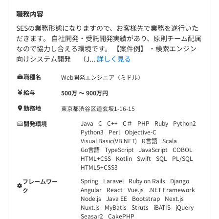
過度な稼働が想定される案件はあらかじめ辞退するなど、
会社全体で社員の生活を守る体制を整えています。
職務内容
SESの業務形態になりますので、お客様先で業務を遂行いた
【開発環境】
だきます。 自社開発・受託開発実績があり、原則チーム配属
なので協力し合える環境です。 【案件例】 ・検索エンジン
◆技術スキル（IT・Web系）《言語／フレームワーク他》
向けシステム開発 （J...
詳しく見る
Java、C、C++、C#、Ruby、PHP、Perl、Python、
HTML・CSS、JavaScript、Scala、Go、Objective-C、
職種名
Web開発エンジニア（ミドル）
TypeScript、R、COBOL、VB・VBA、Ruby on rails、
給与
500万 〜 900万円
Laravel、React、Vue.js、Node.js、Angular、
AngularJS、Spring、Django、.NET、AWS、GCP、
勤務地
東京都渋谷区道玄坂1-16-15
Azure、GitHub、SQL、Oracle
Java
C
C++
C＃
PHP
Ruby
Python2
開発環境
Python3
Perl
Objective-C
Visual Basic(VB.NET)
R言語
Scala
◆技術スキル（IT・Web系）《アプリケーション・ツー
Go言語
TypeScript
JavaScript
COBOL
ル》
HTML+CSS
Kotlin
Swift
SQL
PL/SQL
SFA関連、SAP関連、ERP関連
HTML5+CSS3
Spring
Laravel
Ruby on Rails
Django
フレームワー
◆技術スキル（IT・Web系）《OS》
Angular
React
Vue.js
.NET Framework
ク
Node.js
Java EE
Bootstrap
Next.js
Linux、UNIX、Windows
Nuxt.js
MyBatis
Struts
iBATIS
jQuery
Seasar2
CakePHP