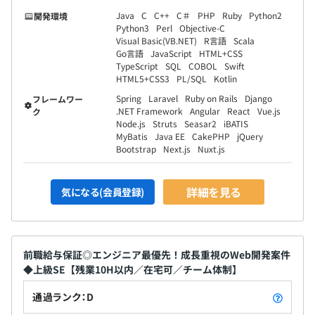
Java
C
C++
C＃
PHP
Ruby
Python2
開発環境
Python3
Perl
Objective-C
Visual Basic(VB.NET)
R言語
Scala
Go言語
JavaScript
HTML+CSS
TypeScript
SQL
COBOL
Swift
HTML5+CSS3
PL/SQL
Kotlin
Spring
Laravel
Ruby on Rails
Django
フレームワー
.NET Framework
Angular
React
Vue.js
ク
Node.js
Struts
Seasar2
iBATIS
MyBatis
Java EE
CakePHP
jQuery
Bootstrap
Next.js
Nuxt.js
詳細を見る
気になる(会員登録)
前職給与保証◎エンジニア最優先！成長重視のWeb開発案件
◆上級SE【残業10H以内／在宅可／チーム体制】
通過ランク：D