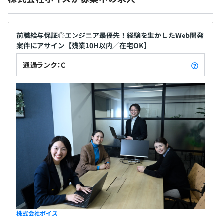
場を設けています。
そんな風通しの悪い会社とは一線を画し、何でも話
この集まりは単なる会議ではなく、ピザやお菓子を囲んだ
せる透明性の高い会社であるというのが、わたしの
親睦会も兼ねているのが特徴です。
自負です。 いつまでも“社員の声を聞く会社”であり
前職給与保証◎エンジニア最優先！経験を生かしたWeb開発
客先常駐などで普段は別々の現場で働く社員同士が、リラ
案件にアサイン【残業10H以内／在宅OK】
続けます。
ックスした雰囲気の中で顔を合わせ、プロジェクトの垣根
通過ランク：C
を越えた交流を楽しむことができます。
こうした取り組みにより、風通しのよい組織文化と強固な
横のつながりが育まれています。
◎ワークライフバランス
エンジニアが心身ともに健康で長く活躍できるよう、無理
のない働き方を徹底しています。
有給休暇の取得率は80％に達しており、中には2週間の連
休を取得してリフレッシュする社員もいるほど、プライベ
ートを尊重する風土が根付いています。
また、取引先をエンドユーザーやメーカー系の情報子会社
に絞り、直接交渉ができる立場を確保することで、案件の
選定段階からエンジニアの負担に配慮しています。
株式会社ボイス