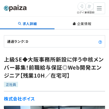
ログイン
新規登録
求人詳細
企業情報
転職・キャリア
未経験転職
求人検索
通過ランク：D
新卒就活
求人検索
インタビュー
上級SE◆大阪事務所新設に伴う中核メン
学習
求人検索
インタビュー
転職成功ガイド
バー募集！前職給与保証◎Web開発エン
本選考
スキルチェック
講座一覧
ジニア【残業10H／在宅可】
転職成功ガイド
転職エージェント
ゲーム・マンガ
インターン
プログラミング言語
正社員
問題集
メディア
SQL
4択課題
株式会社ボイス
新卒エージェント
paizaとは？
Tech Team Journal
評価結果一覧
ナレッジ