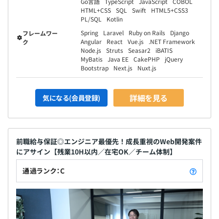
Go言語
TypeScript
JavaScript
COBOL
HTML+CSS
SQL
Swift
HTML5+CSS3
PL/SQL
Kotlin
Spring
Laravel
Ruby on Rails
Django
フレームワー
Angular
React
Vue.js
.NET Framework
ク
Node.js
Struts
Seasar2
iBATIS
MyBatis
Java EE
CakePHP
jQuery
Bootstrap
Next.js
Nuxt.js
詳細を見る
気になる(会員登録)
前職給与保証◎エンジニア最優先！成長重視のWeb開発案件
にアサイン【残業10H以内／在宅OK／チーム体制】
通過ランク：C