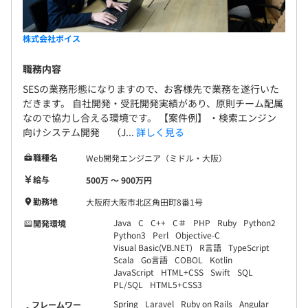
株式会社ボイス
職務内容
SESの業務形態になりますので、お客様先で業務を遂行いた
だきます。 自社開発・受託開発実績があり、原則チーム配属
なので協力し合える環境です。 【案件例】 ・検索エンジン
向けシステム開発 （J...
詳しく見る
職種名
Web開発エンジニア（ミドル・大阪）
給与
500万 〜 900万円
勤務地
大阪府大阪市北区角田町8番1号
Java
C
C++
C＃
PHP
Ruby
Python2
開発環境
Python3
Perl
Objective-C
Visual Basic(VB.NET)
R言語
TypeScript
Scala
Go言語
COBOL
Kotlin
JavaScript
HTML+CSS
Swift
SQL
PL/SQL
HTML5+CSS3
Spring
Laravel
Ruby on Rails
Angular
フレームワー