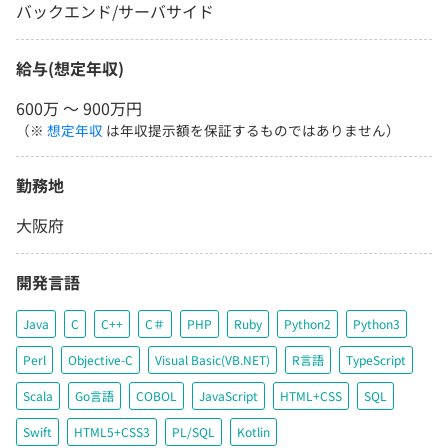
バックエンド/サーバサイド
給与(想定年収)
600万 〜 900万円
（※
想定年収
は年収提示額を保証するものではありません）
勤務地
大阪府
開発言語
Java
C
C++
C＃
PHP
Ruby
Python2
Python3
Perl
Objective-C
Visual Basic(VB.NET)
R言語
TypeScript
Scala
Go言語
COBOL
JavaScript
HTML+CSS
SQL
Swift
HTML5+CSS3
PL/SQL
Kotlin