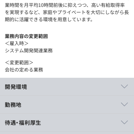
業時間を月平均10時間前後に抑えつつ、高い有給取得率
を実現するなど、家庭やプライベートを大切にしながら長
期的に活躍できる環境を用意しています。
業務内容の変更範囲
＜雇入時＞
システム開発関連業務
＜変更範囲＞
会社の定める業務
開発環境
勤務地
◎SI直請け／エンド2次請けなど、クライアントに近い距
待遇・福利厚生
離で働けます。
◎残業時間はほとんどありません。家族・趣味・副業な