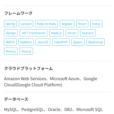
フレームワーク
Spring
Laravel
Ruby on Rails
Angular
React
Vue.js
Django
.NET Framework
Node.js
Struts
Seasar2
iBATIS
MyBatis
Java EE
CakePHP
jQuery
Bootstrap
Next.js
Nuxt.js
クラウドプラットフォーム
Amazon Web Services、Microsoft Azure、Google
Cloud(Google Cloud Platform)
データベース
MySQL、PostgreSQL、Oracle、DB2、Microsoft SQL