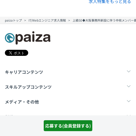
求人特集をもっと見る
paizaトップ
IT/Webエンジニア求人情報
上級SE◆大阪事務所新設に伴う中核メンバー募
キャリアコンテンツ
転職・キャリア
未経験転職
新卒就活
スキルアップコンテンツ
学習
スキルチェック
マンガ・ゲーム
メディア・その他
Tech Team Journal
paiza times
note
SNS
応募する(会員登録する)
X
Facebook
採用ご担当者様へ