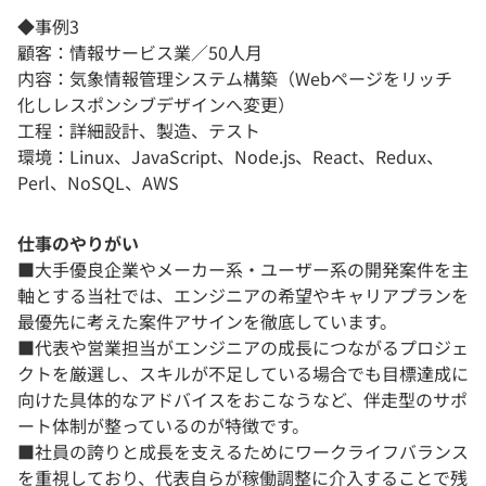
◆事例3
顧客：情報サービス業／50人月
内容：気象情報管理システム構築（Webページをリッチ
化しレスポンシブデザインへ変更）
工程：詳細設計、製造、テスト
環境：Linux、JavaScript、Node.js、React、Redux、
Perl、NoSQL、AWS
仕事のやりがい
■大手優良企業やメーカー系・ユーザー系の開発案件を主
軸とする当社では、エンジニアの希望やキャリアプランを
最優先に考えた案件アサインを徹底しています。
■代表や営業担当がエンジニアの成長につながるプロジェ
クトを厳選し、スキルが不足している場合でも目標達成に
向けた具体的なアドバイスをおこなうなど、伴走型のサポ
ート体制が整っているのが特徴です。
■社員の誇りと成長を支えるためにワークライフバランス
を重視しており、代表自らが稼働調整に介入することで残