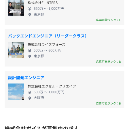
■資格手当
VMware vSphere、Kubernetes、Amazon ECS、Amazon
株式会社FLINTERS
ション開発（開発・運用・保守） 【代表メッセー
650万 〜 1,000万円
Elastic Kubernetes Service、Zabbix、Datadog、
ジ】 ★★わたしたちはあなたの「声」を実現しま
東京都
Amazon CloudWatch
す！★★ わたしは以前、システム会社の営業担当を
応募可能ランク：C
やっていました。そのときに感じていたのは、エン
昇給：年1回（4月）
ジニアたちの不満や要望を上手くかなえてあげられ
バックエンドエンジニア（リーダークラス）
ないもどかしさです。エンジニアにとって最善の環境
BigQuery、Elasticsearch、Amazon Athena、Amazon
株式会社ライズフォース
をつくりたい....そう考えて、2010年にボイスを立ち
500万 〜 800万円
Redshift、pandas、Amazon Kinesis
上げました。 エンジニアによって、描く理想はさま
東京都
社会保険完備（健康保険・厚生年金加入・雇用保険・労災
ざま。「もっと最新技術に携われる案件を進めた
応募可能ランク：B
保険）
い」「働きやすい環境で開発のキャリアを積み重ね
◎関東ITソフトウェア健康保険組合加入
たい」エンジニアひとりひとりの声に耳を傾け、わ
設計開発エンジニア
たしや営業の社員みんなで案件獲得に向けて取り組
株式会社エクセル・クリエイツ
んでいます。 また、当社でサポートするのは業務面
600万 〜 1,000万円
だけではありません。有休取得を積極的に促した
大阪府
無期雇用
り、月の平均残業時間を10時間以内にするよう声が
応募可能ランク：B
けをするなど、プライベートとの両立も図っていま
◎オープンなコミュニケーション
す。 何よりボイスが強みとしているのは、人間関係
社員ひとりひとりのつながりを大切にするため、月に一度
で理不尽な思いをしない会社であること。「要望を
試用期間3カ月（期間中も待遇の変更はありません）
株式会社ボイスが募集中の求人
は全社員が本社に集まり、業務報告や情報共有をおこなう
聞いてくれない」「不満を伝えても改善されない」