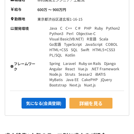
給与
600万 〜 900万円
勤務地
東京都渋谷区道玄坂1-16-15
Java
C
C++
C＃
PHP
Ruby
Python2
開発環境
Python3
Perl
Objective-C
Visual Basic(VB.NET)
R言語
Scala
Go言語
TypeScript
JavaScript
COBOL
HTML+CSS
SQL
Swift
HTML5+CSS3
PL/SQL
Kotlin
Spring
Laravel
Ruby on Rails
Django
フレームワー
Angular
React
Vue.js
.NET Framework
ク
Node.js
Struts
Seasar2
iBATIS
MyBatis
Java EE
CakePHP
jQuery
Bootstrap
Next.js
Nuxt.js
詳細を見る
気になる(会員登録)