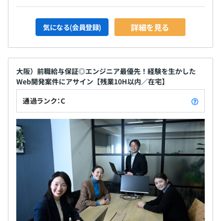
◆技術スキル（IT・Web系）《開発領域（業務知識）》
営業・販売関連システム、財務・会計系システム、人事・
詳細を見る
気になる(会員登録)
労務管理系システム、製造向けシステム、流通・小売向け
システム、金融向けシステム、通信関係向けシステム、官
公庁・公共機関向けシステム、Webサイト、モバイル・
スマートフォンサイト
大阪）前職給与保証◎エンジニア最優先！経験を生かした
Web開発案件にアサイン【残業10H以内／在宅】
通過ランク：C