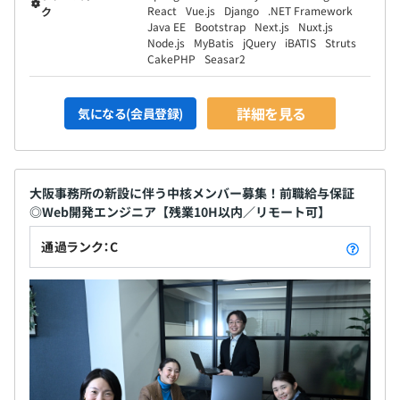
React
Vue.js
Django
.NET Framework
ク
Java EE
Bootstrap
Next.js
Nuxt.js
Node.js
MyBatis
jQuery
iBATIS
Struts
CakePHP
Seasar2
詳細を見る
気になる(会員登録)
大阪事務所の新設に伴う中核メンバー募集！前職給与保証
◎Web開発エンジニア【残業10H以内／リモート可】
通過ランク：C