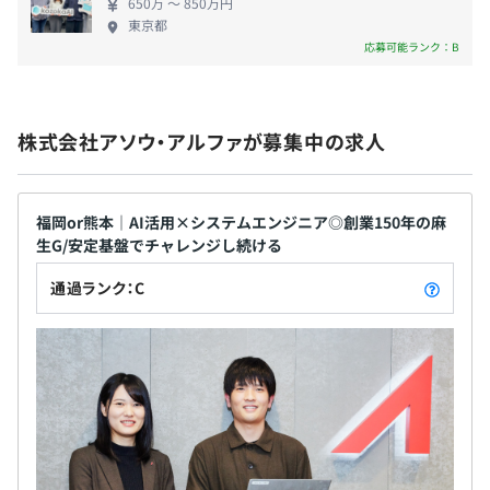
■テクニカル研修（Java、ネットワークなど）
650万 〜 850万円
■ヒューマンスキル研修
東京都
応募可能ランク：B
■ビジネス基礎研修
年1回（4月）
株式会社アソウ・アルファが募集中の求人
相談の上、ご希望のマシンを支給いたします。
各種社会保険完備（健康保険、厚生年金、労働災害保険、
雇用保険）
福岡or熊本｜AI活用×システムエンジニア◎創業150年の麻
生G/安定基盤でチャレンジし続ける
プロジェクトごとに選択、オブジェクト指向、ウォーター
通過ランク：C
フォール、アジャイル、スクラム
無期雇用
3カ月（条件などの変更はありません）