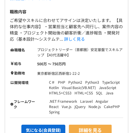
職務内容
ご希望やスキルに合わせてアサインは決定いたします。 【具
体的な仕事内容】 ・営業担当と顧客先へ同行し、案件内容の
精査 ・プロジェクト開始後の顧客折衝／進捗報告 ・開発対
応（基本設計～システムテ...
詳しく見る
プロジェクトリーダー（首都圏）安定基盤でスキルア
職種名
ップ 【40代活躍中】
給与
500万 〜 750万円
勤務地
東京都新宿区西新宿1-22-2
C＃
PHP
Python2
Python3
TypeScript
開発環境
Kotlin
Visual Basic(VB.NET)
JavaScript
HTML5+CSS3
HTML+CSS
SQL
Java
.NET Framework
Laravel
Angular
フレームワー
React
Vue.js
jQuery
Node.js
CakePHP
ク
Spring
詳細を見る
気になる(会員登録)