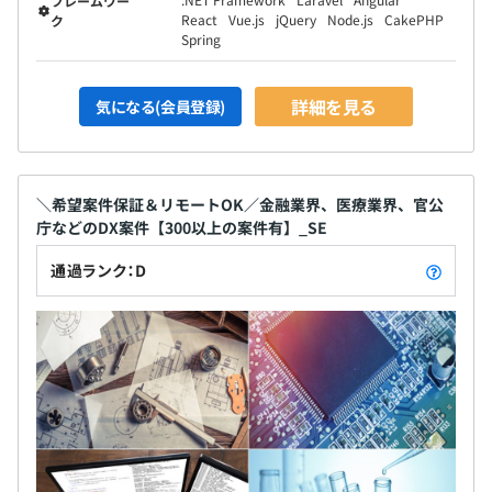
フレームワー
React
Vue.js
jQuery
Node.js
CakePHP
ク
■データベース：SQL／PostgreSQL など
Spring
■開発支援：Git、Backlog、Slack など
■その他：AWS／Azure／Apache／nginx／vagrant／
wordpress など
詳細を見る
気になる(会員登録)
※プロジェクトにより異なります。
＼希望案件保証＆リモートOK／金融業界、医療業界、官公
庁などのDX案件【300以上の案件有】_SE
■半期ごとの目標設定・振り返りによる評価を実施
昨年人事評価制度を見直し、自身の等級や評価を把握でき
通過ランク：D
るように改良しています。
■チャレンジポスト制度
年1回（入社1年後）必ず経営陣との面談が組まれます。
自身の成長の機会を得て、会社事業の発展につなげる制度
として、自身の想いを直接経営層に伝えることができる制
度です。
希望とスキルがあれば、受託から自社開発への転向も可能