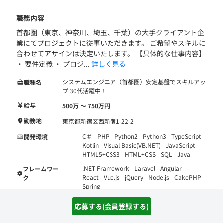
職務内容
首都圏（東京、神奈川、埼玉、千葉）の大手クライアント企
業にてプロジェクトに従事いただきます。 ご希望やスキルに
合わせてアサインは決定いたします。 【具体的な仕事内容】
・ 要件定義 ・ プロジ...
詳しく見る
システムエンジニア（首都圏）安定基盤でスキルアッ
職種名
プ 30代活躍中！
給与
500万 〜 750万円
勤務地
東京都新宿区西新宿1-22-2
C＃
PHP
Python2
Python3
TypeScript
開発環境
Kotlin
Visual Basic(VB.NET)
JavaScript
HTML5+CSS3
HTML+CSS
SQL
Java
.NET Framework
Laravel
Angular
フレームワー
React
Vue.js
jQuery
Node.js
CakePHP
ク
Spring
応募する(会員登録する)
詳細を見る
気になる(会員登録)