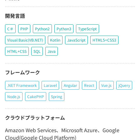
開発言語
C＃
PHP
Python2
Python3
TypeScript
Visual Basic(VB.NET)
Kotlin
JavaScript
HTML5+CSS3
HTML+CSS
SQL
Java
フレームワーク
.NET Framework
Laravel
Angular
React
Vue.js
jQuery
Node.js
CakePHP
Spring
クラウドプラットフォーム
Amazon Web Services、Microsoft Azure、Google
Cloud(Google Cloud Platform)