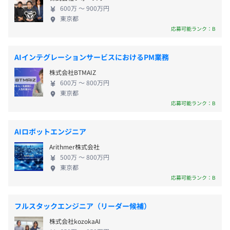
術を習得し、キャリアアップしていきます。 本当の
■慶弔休暇
600万 〜 900万円
技術は自分の意思で考え、道を進む人に身につくも
■産前・産後休暇（男性取得実績あり）
東京都
の。技術者の育成に重点をおく当社なら、一つの会
応募可能ランク：B
■育児休暇 など
当社では、社員ひとりひとりの「もっと学びたい！」「こ
社のワクにはまるのではなく、あなた自身が道を選
んなエンジニアになりたい！」という希望をかなえるた
び、歩み、より市場価値の高い技術者を目指すこと
AIインテグレーションサービスにおけるPM業務
め、入社時から豊富な研修を実施しています。
ができます。
専門技術力を向上するためのテクニカル研修はもちろん、
株式会社BTMAIZ
■時間外勤務手当
リーダーシップやマネジメントスキルなどのヒューマンス
600万 〜 800万円
■通勤手当（全額支給 ※上限50,000円）
東京都
キルに着目した研修も大事にしています。
応募可能ランク：B
■家族手当（子ども一人につき月5,000円支給）
また、幅広い分野で活躍できるエンジニアを目指した別分
■技術手当（10,000円～15,000円 ※該当者のみ）
野への挑戦、「ジョブ・チェンジ」をおこなうための研修
■役割手当（5,000円～15,000円）
も取り入れています。
AIロボットエンジニア
■借上げ社宅制度（自己負担30,000円／規定あり）
Arithmer株式会社
【研修の一例】
500万 〜 800万円
東京都
■内定者研修
応募可能ランク：B
■階層別研修
年2回（7月・12月）
■技術研修
◎昨年度実績：4カ月分
■分野別研修
フルスタックエンジニア（リーダー候補）
■社員主体の資格取得勉強会
株式会社kozokaAI