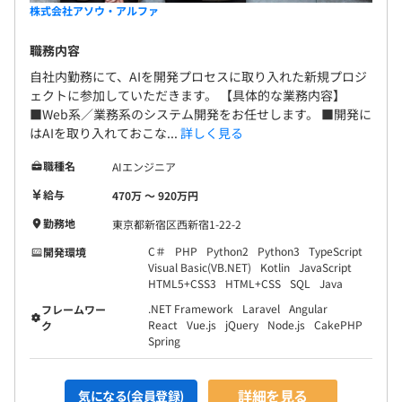
株式会社アソウ・アルファ
職務内容
自社内勤務にて、AIを開発プロセスに取り入れた新規プロジ
ェクトに参加していただきます。 【具体的な業務内容】
■Web系／業務系のシステム開発をお任せします。 ■開発に
はAIを取り入れておこな...
詳しく見る
職種名
AIエンジニア
給与
470万 〜 920万円
勤務地
東京都新宿区西新宿1-22-2
C＃
PHP
Python2
Python3
TypeScript
開発環境
Visual Basic(VB.NET)
Kotlin
JavaScript
HTML5+CSS3
HTML+CSS
SQL
Java
.NET Framework
Laravel
Angular
フレームワー
React
Vue.js
jQuery
Node.js
CakePHP
ク
Spring
詳細を見る
気になる(会員登録)