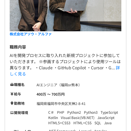
Docker、AWS CloudFormation、VMware vSphere、
Zabbix
株式会社アソウ・アルファ
職務内容
AIを開発プロセスに取り入れた新規プロジェクトに参加して
いただきます。 ※参画するプロジェクトにより使用ツールは
異なります。 ・Claude ・GitHub Copilot ・Cursor ・G...
詳
しく見る
どの現場でも、所属に関わらず分け隔てなく相談ができる
職種名
AIエンジニア（福岡or熊本）
環境を設け、仕事を進めております。
給与
400万 〜 700万円
【開発環境】
勤務地
福岡県福岡市中央区天神2-8-41
■言語：Java／Python／JavaScript／TypeScript／Swift
C＃
PHP
Python2
Python3
TypeScript
開発環境
／Kotlin／C# など
Kotlin
Visual Basic(VB.NET)
JavaScript
HTML5+CSS3
HTML+CSS
SQL
Java
■フレームワーク：Spring Boot／Laravel／CakePHP／
Vue.js など
.NET Framework
Laravel
Angular