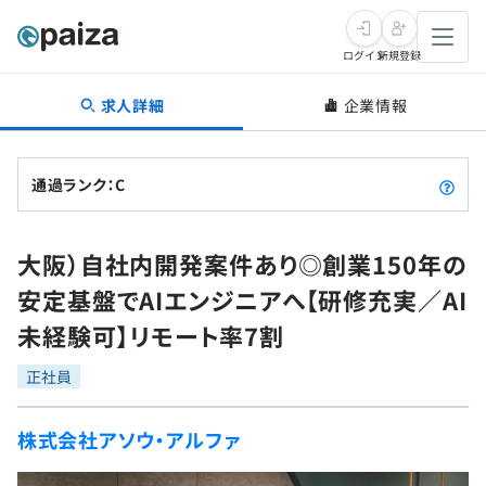
ログイン
新規登録
求人詳細
企業情報
転職・キャリア
未経験転職
求人検索
通過ランク：C
新卒就活
求人検索
インタビュー
大阪）自社内開発案件あり◎創業150年の
学習
求人検索
インタビュー
転職成功ガイド
安定基盤でAIエンジニアへ【研修充実／AI
本選考
スキルチェック
講座一覧
未経験可】リモート率7割
転職成功ガイド
転職エージェント
ゲーム・マンガ
インターン
プログラミング言語
正社員
問題集
メディア
SQL
4択課題
株式会社アソウ・アルファ
新卒エージェント
paizaとは？
Tech Team Journal
評価結果一覧
ナレッジ