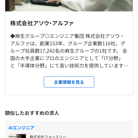
【働き方紹介】
・月残業時間は平均14hとプライベートも充実できます。
※転勤は当面ありません。
・入社時から豊富な研修を実施／安心して入社できます。
※客先常駐ではなく、当社拠点内での勤務となります。
株式会社アソウ・アルファ
9:00～18:00（実働8時間）
・管理職よりも手を動かしていたい、生涯エンジニアを目
※案件配属後の就業時間はプロジェクト先によります。
指す方を歓迎しています。（再雇用制度あり）
◆麻生グループ◎エンジニア集団 株式会社アソウ・
就業場所の変更範囲
休憩時間：60分
・会社に振り回されず、キャリアは自分で決められます。
アルファは、創業153年、グループ企業数116社、グ
＜雇入時＞
平均残業時間：月平均14時間（※2025年5月実績）
希望にあった案件をご用意します。
ループ社員数17,242名の麻生グループの1社です。 全
大阪支社もしくはプロジェクト先、および自宅
国の大手企業にプロのエンジニアとして「IT分野」
＜変更範囲＞
と「半導体分野」にて高い技術力を提供しています。
会社の定める場所（テレワークをおこなう場所を含む）
九州・福岡から始まったグループですが、強力なネ
【年間休日124日】
【プロジェクト紹介】
ットワークを強みとして、現在、長崎・熊本・大
企業情報を見る
■完全週休2日制（土日）
受動喫煙防止措置に関する事項
主に金融・医療業界、官公庁などのDX案件を手がけてい
阪・名古屋・東京にも支店を展開しています。 ◆人
∟休日は会社カレンダーによります。
屋内禁煙
ます。
を磨いて技術を磨く 弊社では、エンジニアとして社
■祝日
■電子マネー決済システムの開発
員ひとりひとりが、誇りと自信を持って成長してい
■有給休暇（10日～20日 ★2024年度取得日数8.8日）
■人工衛星監視システムの開発
るように充実した研修制度、環境づくりに力を入れ
類似したおすすめの求人
∟下限日数は、入社半年経過後の付与日数となります。
■マイナンバーカード申請システムの開発
ています！ まず、弊社に正社員として入社後、階層
■GW休暇
■クレジットカード決済システムの開発
「梅田駅」茶屋町口より徒歩6分
別研修を経て、一つの会社の中で限られた領域では
■夏季休暇
AIエンジニア
■自動運転関連システムの開発 など
なく、さまざまなフィールドで活躍しながら高い技
■年末年始休暇
株式会社フォースリー