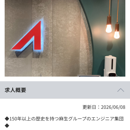
イベント・セミナー
paiza times
再チャレンジ結果一覧
リファレンス
インタビュー
note
就活成功ガイド
プラン
個人向けプラン
法人向けプラン
学校向けプラン
求人概要
契約内容・クーポン
更新日：2026/06/08
◆150年以上の歴史を持つ麻生グループのエンジニア集団
◆