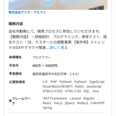
株式会社アソウ・アルファ
職務内容
自社内勤務にて、開発プロセスに参加していただきます。
【職務内容】 ・詳細設計、プログラミング、単体テスト、結
合テスト ・SE、テスターとの調整業務 【案件例】※トレン
ドのDXやクラウド関連...
詳しく見る
職種名
プログラマー
給与
400万 〜 500万円
勤務地
福岡県福岡市中央区天神 2-8-41
C＃
PHP
Python2
Python3
TypeScript
開発環境
Visual Basic(VB.NET)
Kotlin
JavaScript
HTML5+CSS3
HTML+CSS
SQL
Java
.NET Framework
Laravel
Angular
フレームワー
React
Vue.js
jQuery
Node.js
CakePHP
ク
Spring