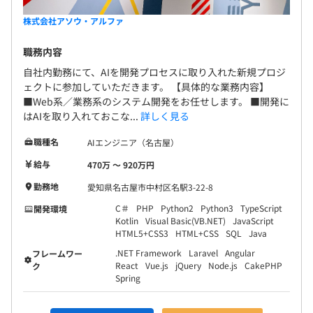
株式会社アソウ・アルファ
職務内容
自社内勤務にて、AIを開発プロセスに取り入れた新規プロジ
ェクトに参加していただきます。 【具体的な業務内容】
■Web系／業務系のシステム開発をお任せします。 ■開発に
はAIを取り入れておこな...
詳しく見る
職種名
AIエンジニア（名古屋）
給与
470万 〜 920万円
勤務地
愛知県名古屋市中村区名駅3-22-8
C＃
PHP
Python2
Python3
TypeScript
開発環境
Kotlin
Visual Basic(VB.NET)
JavaScript
HTML5+CSS3
HTML+CSS
SQL
Java
.NET Framework
Laravel
Angular
フレームワー
React
Vue.js
jQuery
Node.js
CakePHP
ク
Spring