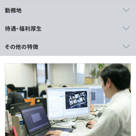
勤務地
【アソウ・アルファで働く魅力】
待遇・福利厚生
◎希望案件＆希望勤務地での配属率100%（5年連続）
◎年収200万円UPの事例あり／キャリアを正当に評価
◎残業20h以内／有給取得率8.8日／長期的に働きやすい
その他の特徴
環境
◎リモート7割超／フルリモート案件あり
【予定年収470万円～920万円】
◎ライフスタイルに合わせた柔軟な働き方を実現可能
■賃金形態：月給制
◎自社開発案件あり！マネジメント経験を生かすチャンス
■賃金の決定方法：前職・経験・能力を考慮の上、決定し
も豊富
ます。
◎創業153年の安定基盤で、将来も安心
■月給：約300,000円～575,000円
・基本給：約300,000円～575,000円
ご希望やスキルに合わせてアサインは決定いたします。
金融業界、医療業界、官公庁などのDX案件が中心です。
常時、300〜400の大手優良企業からの案件が動いていま
す。
（※
想定年収
は年収提示額を保証するものではありません）