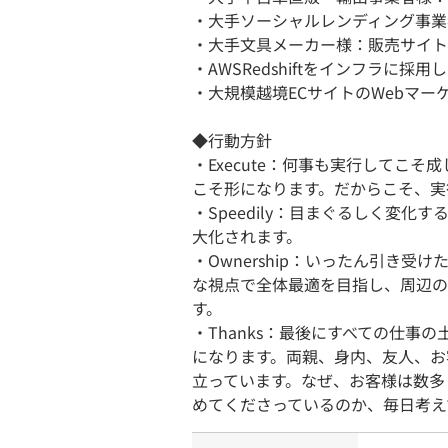
・大手ソーシャルレンディング事業
・大手文具メーカー様：販売サイト
・AWSRedshiftをインフラに採
・大規模越境ECサイトのWebマー
◆行動方針
・Execute：何事も実行してこ
こそ形になります。だからこそ、実
・Speedily：目まぐるしく変
大化されます。
・Ownership：いったん引き
な視点で全体最適を目指し、周辺の
す。
・Thanks：最後にすべての仕事
になります。両親、身内、友人、お
立っています。なぜ、お客様は数多
めてくださっているのか、毎日考え