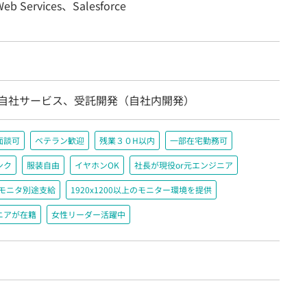
eb Services、Salesforce
/自社サービス、受託開発（自社内開発）
面談可
ベテラン歓迎
残業３０H以内
一部在宅勤務可
ンク
服装自由
イヤホンOK
社長が現役or元エンジニア
＋モニタ別途支給
1920x1200以上のモニター環境を提供
ニアが在籍
女性リーダー活躍中