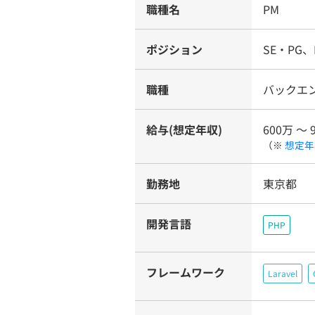
職種名
PM
ポジション
SE・PG、
職種
バックエ
給与(想定年収)
600万 〜 
（※
想定年
勤務地
東京都
開発言語
PHP
フレームワーク
Laravel