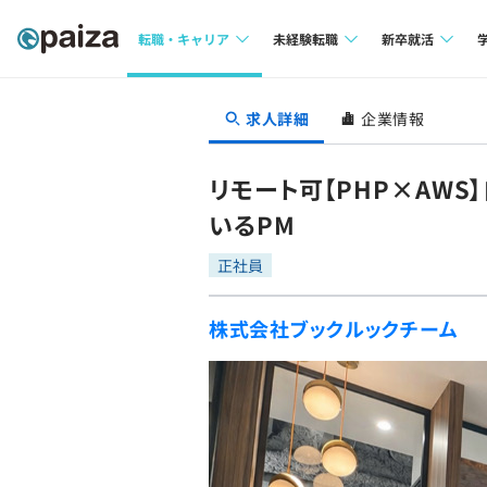
転職・キャリア
未経験転職
新卒就活
求人検索
求人検索
求人検索
求人詳細
企業情報
本選考
インタビュー
インタビュー
インターン
リモート可【PHP×AW
転職成功ガイド
転職成功ガイド
いるPM
新卒エージェ
転職エージェント
正社員
イベント・セ
株式会社ブックルックチーム
インタビュー
就活成功ガイ