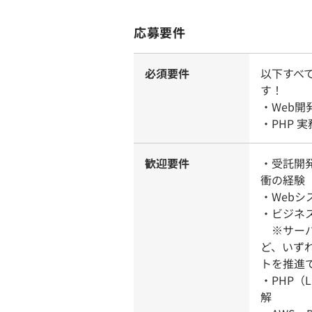
応募要件
必須要件
以下すべ
す！
・Web
・PHP 
歓迎要件
・受託開
衝の経験
・Web
・ビジネ
※サーバ
ど、いず
トを推進
・PHP（
解