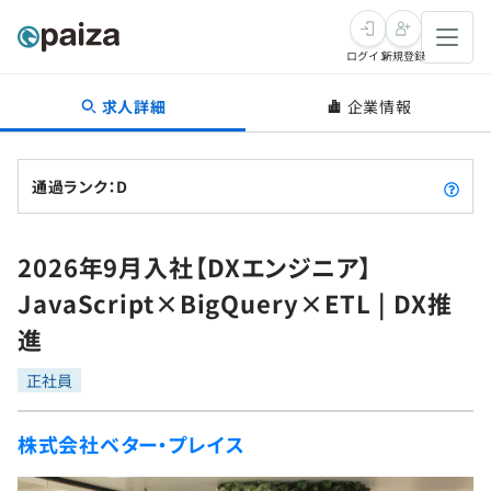
ログイン
新規登録
求人詳細
企業情報
転職・キャリア
未経験転職
求人検索
通過ランク：D
新卒就活
求人検索
インタビュー
2026年9月入社【DXエンジニア】
学習
求人検索
インタビュー
転職成功ガイド
JavaScript×BigQuery×ETL | DX推
本選考
スキルチェック
講座一覧
進
転職成功ガイド
転職エージェント
ゲーム・マンガ
インターン
プログラミング言語
正社員
問題集
メディア
SQL
4択課題
株式会社ベター・プレイス
新卒エージェント
paizaとは？
Tech Team Journal
評価結果一覧
ナレッジ