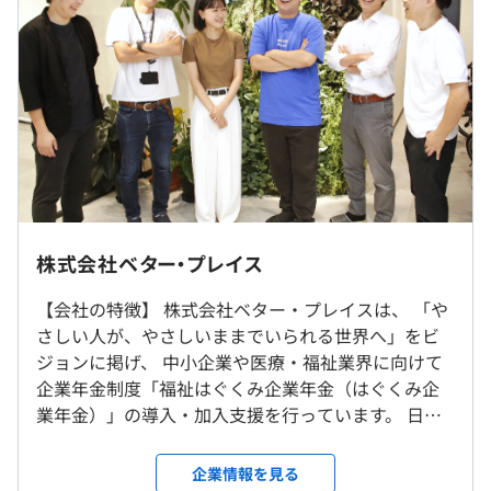
4）他の部署とのMTGに出席する場合、必ず最低限の人数
月給制
を設定することが求められます。
月給 379,630～546,390円
基本給288,500～424,000円
固定残業代71,130～102,390円
固定給（諸手当）20,000～50,000円
3つのプロダクトの開発・運営をおこなっています。
昇給年2回(5月/11月)
①Webサイト『はぐONE』
『福祉はぐくみ企業年金基金』を導入された法人に属す
■リモートワーク可
る従業員様向けの掛金シミュレーションサイトです。
現在週3～4回程度のテレワークを導入しています。
株式会社ベター・プレイス
※ご応募は、採用時に日本国内にご在住の方が対象です。
主にはぐONEには、
【会社の特徴】 株式会社ベター・プレイスは、 「や
■職員の給与・社員情報の管理（変更時には担当者が随時
（※
想定年収
は年収提示額を保証するものではありません）
さしい人が、やさしいままでいられる世界へ」をビ
就業場所の変更範囲
更新）
ジョンに掲げ、 中小企業や医療・福祉業界に向けて
＜雇入時＞
■各職員の掛金に応じた節減効果のシミュレーション
企業年金制度「福祉はぐくみ企業年金（はぐくみ企
東京本社、および自宅
■職員からの法人担当者への掛金申請一括管理
業年金）」の導入・加入支援を行っています。 日本
＜変更範囲＞
【フレックスタイム制】実働8時間
の3つの機能があります。
では、企業年金制度に加入できているのは働く人の
会社の定める場所（テレワークをおこなう場所を含む）
■コアタイム｜10:00～16:00
約4割にとどまり、 特に中小企業では老後資金への不
企業情報を見る
■フレキシブルタイム｜5:00～10:00／16:00～22:00
今後も新しい機能を追加し、よりお客様にとって生活に関