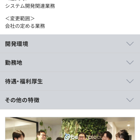
システム開発関連業務
＜変更範囲＞
会社の定める業務
開発環境
勤務地
2022年、IT部門を立ち上げ、システム開発の内製化をは
待遇・福利厚生
じめました。馴染みやすい環境です。
▼わたしたちは時間を資産と考えており、MTG（ミーティ
その他の特徴
ング）には以下のルールを設けています。
1）通常、MTGは30分の1コマでおこなわれます。
◎半期年俸制
2）MTGの前には必ずアジェンダ（議題）を提示します
■想定年収
が、提示されていない場合は出席を拒否できます。
450万円～650万円
3）MTGでは必ず議事録を取ります。