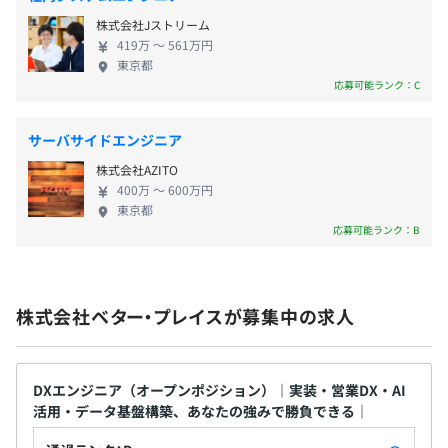
期間で大きな成長を遂げるチャンスが豊富です。 東
Amazon CloudWatch
株式会社Jストリーム
京、大阪、福岡を拠点として、家族やライフスタイ
419万 〜 561万円
ルを大切にしながら、キャリアに集中できる環境で
東京都
す。
応募可能ランク：C
無期雇用
BigQuery
サーバサイドエンジニア
株式会社AZITO
入社後2カ月（本採用と同条件）
400万 〜 600万円
東京都
※評価の対象外となります。
【開発環境】
応募可能ランク：B
※試用期間中は、9:00～18:00の固定時間制です。
・インフラ：AWS（EC2、CloudWatch、SES等）
※試用期間中は原則フル出社となります。
・言語：PHP7系／8系+Laravel+Bootstrap
・データベース：RDS（MySQL）
株式会社ベター・プレイスが募集中の求人
・テスト：PHPUnit、Selenium（Python）、Larastan
・ツール：Github、Slack、BackLog、Kintone
・文化：コードレビュー、勉強会、朝会夕会によるチーム
での技術相談
DXエンジニア（オープンポジション）｜実装・営業DX・AI
活用・データ基盤構築、あなたの強みで勝負できる｜