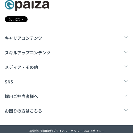
キャリアコンテンツ
転職・キャリア
未経験転職
新卒就活
スキルアップコンテンツ
学習
スキルチェック
マンガ・ゲーム
メディア・その他
Tech Team Journal
paiza times
note
SNS
X
Facebook
採用ご担当者様へ
採用・教育をお考えの企業様へ
中途求人掲載はこちら
お困りの方はこちら
paizaとは？
お問い合わせ・FAQ
運営会社
利用規約
プライバシーポリシー
Cookieポリシー