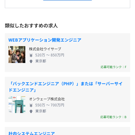
安が大きな社会課題となっています。 私たちはこの
休憩時間：60分
受動喫煙防止措置に関する事項
わるものを発信することで、利便性の高いコンテンツとし
課題に真正面から向き合い、 「お金の心配なく、安
平均残業時間：平均15時間／月
屋内原則禁煙（喫煙室あり）
て展開していこうと考えています。
心して働ける社会」の実現を目指しています。 【ポ
また、今はWebサイトですが、ゆくゆくはアプリ化を目
イント】 株式会社ベター・プレイスは、リモートワ
類似したおすすめの求人
指しています。
ーク、フレックスタイム制といった柔軟な働き方を
活用しながら、キャリアアップを目指せる点が魅力
【年間休日125日】
WEBアプリケーション開発エンジニア
②基金手続きのDX化
《本社》
です。 仕事と家庭を両立できる制度が整備されてい
■完全週休2⽇制（⼟⽇）
現在紙やデータで手続きしていたものを専用サイト上でお
■南北線・有楽町線 「市ヶ谷駅」7出口より徒歩2分
株式会社ウイサーブ
る一方で、やりがいや自己成長を重視する風土が根
■祝⽇
こなえるようなシステムを開発中です。
■中央・総武線都営新宿線「市ヶ谷駅」4出口より徒歩4
520万 〜 850万円
付いています。 当社の強みは、社会貢献性の高いプ
■夏季休暇
東京都
分
ロジェクトに携わりながら、キャリアアップを目指
応募可能ランク：F
■年末年始休暇（5⽇）
せる点にあります。 中小企業や医療・福祉業界のお
客様への貢献を通して、社会に直接的なインパクト
「バックエンドエンジニア（PHP）」または「サーバーサイ
相談の上、ご希望のマシンを支給いたします。
を与える仕事ができ、個々の成長と社会的な使命を
ドエンジニア」
感じられる場が用意されています。 業界未経験者で
■テレワーク手当
オンウェーブ株式会社
も、実務を通じて専門スキルを身につけ、年功序列
■出張手当
550万 〜 700万円
ではなく、実績や日々の行動が評価の対象となる正
東京都
当な評価制度により、その成果をしっかりと認めら
応募可能ランク：B
れます。 ベンチャー企業ならではのスピード感の中
で、社会課題に取り組むプロジェクトに参加し、短
社内システムエンジニア
昇給：年2回