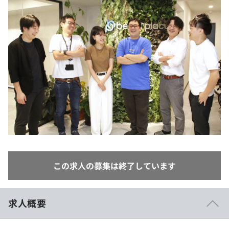
イベント・セミナー
paiza times
再チャレンジ結果一覧
リファレンス
インタビュー
note
就活成功ガイド
プラン
個人向けプラン
法人向けプラン
学校向けプラン
契約内容・クーポン
この求人の募集は終了しています
求人概要