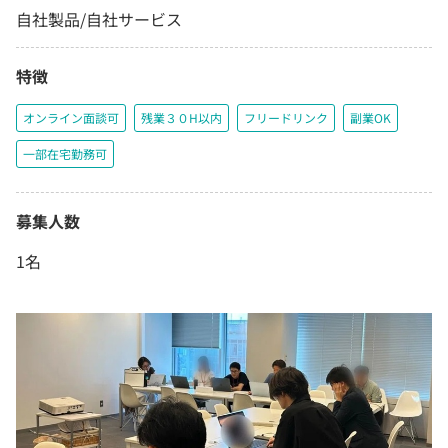
自社製品/自社サービス
特徴
オンライン面談可
残業３０H以内
フリードリンク
副業OK
一部在宅勤務可
募集人数
1名