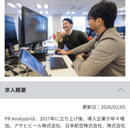
イベント・セミナー
paiza times
再チャレンジ結果一覧
リファレンス
インタビュー
note
就活成功ガイド
プラン
個人向けプラン
法人向けプラン
学校向けプラン
求人概要
契約内容・クーポン
更新日：2026/01/05
PR Analyzerは、2017年に立ち上げ後、導入企業が年々増
加。アサヒビール株式会社、日本航空株式会社、株式会社