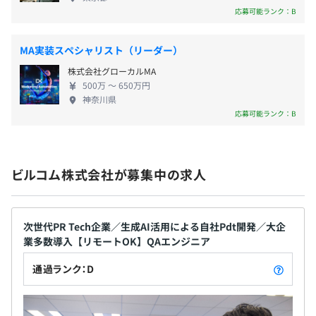
ア・SRE担当エンジニア・運用担当エンジニア・QAエン
た企業の広報に対してどの程度の反響があったか
応募可能ランク：B
ジニア・メンテナンス担当（パートタイム）
（メディアに掲載された・SNSで拡散されたなど）
※12月～CTO入社予定
を可視化します。 さまざまな企業・地方自治体など
MA実装スペシャリスト（リーダー）
の評判や株価、売上などに大きく影響するPR戦略の
・ 通勤交通費（全額支給）
株式会社グローカルMA
基盤となるデータを提供しているプロダクトです。
・役職手当（局長・部長）
500万 〜 650万円
また、今後のプロダクトビジョンとして「広報活動
※当社規定による
神奈川県
のパーソナライズを実現する」を掲げ、これまで提
応募可能ランク：B
供してきたデータ収集・分析に加え、情報発信や個
別最適化の領域にもチャレンジを広げていきます。
2017年のローンチ以来蓄積している、記事データや
・勤続賞与（1年、3年、5年、10年、15年、20年、以降
ビルコム株式会社が募集中の求人
SNSデータなどの膨大なデータを資産として活用
10年ごと）
し、よりユーザーにとって価値のあるプロダクトに
・社内アワード賞金
進化させる挑戦ができる環境が整っています。
・リファラル採用インセンティブ
次世代PR Tech企業／生成AI活用による自社Pdt開発／大企
業多数導入【リモートOK】QAエンジニア
通過ランク：D
人事考課：年2回（6月・12月）