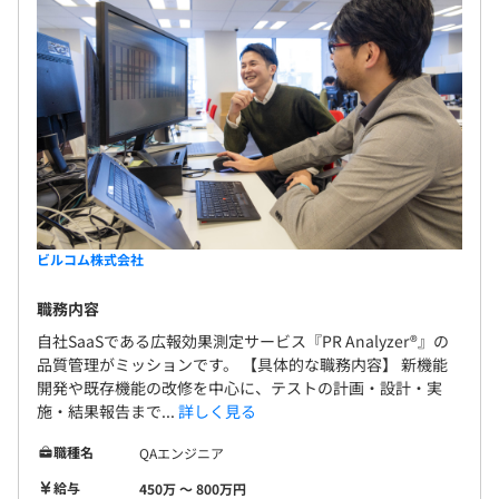
社会保険完備（健康保険〈東京都報道事業健康保険組合加
入〉・厚生年金保険、雇用保険・労災保険）
無期雇用
ビルコム株式会社
3カ月（期間中、待遇の変更はありません）
職務内容
※M等級以上は6カ月
自社SaaSである広報効果測定サービス『PR Analyzer®』の
品質管理がミッションです。 【具体的な職務内容】 新機能
開発や既存機能の改修を中心に、テストの計画・設計・実
施・結果報告まで...
詳しく見る
職種名
QAエンジニア
給与
450万 〜 800万円