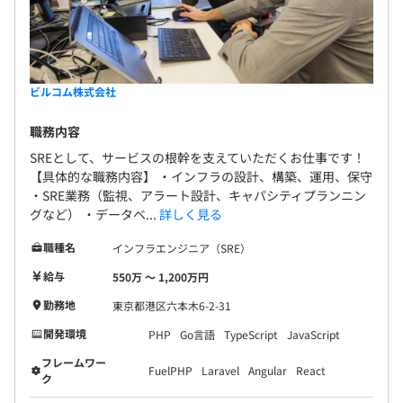
ビルコム株式会社
職務内容
SREとして、サービスの根幹を支えていただくお仕事です！
【具体的な職務内容】 ・インフラの設計、構築、運用、保守
・SRE業務（監視、アラート設計、キャパシティプランニン
グなど） ・データベ...
詳しく見る
職種名
インフラエンジニア（SRE）
給与
550万 〜 1,200万円
勤務地
東京都港区六本木6-2-31
開発環境
PHP
Go言語
TypeScript
JavaScript
フレームワー
FuelPHP
Laravel
Angular
React
ク