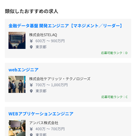
私たちは、創業以来広報・PRのプロフェッショナル
リプレイス環境：Laravel、React、Redux
として多くの企業を支援してきました。 無数の情報
類似したおすすめの求人
レガシー環境：AngularJS、FuelPHP、Lumen
があふれるなか、「正しく、共感され、届く」情報
《フレックスタイム制》
設計が企業活動の生命線になっている今の時代に、
コアタイム 月曜日：9：30〜14：30／火～金曜日：
金融データ基盤 開発エンジニア【マネジメント／リーダー】
〈電車でのアクセス〉
〈インフラ・ミドルウェア〉
その最前線に立つ広報・PRの仕事はいまだに属人性
11：00〜16：00
東京メトロ 日比谷線 「六本木」駅1b出口より直結 徒歩
リプレイス環境：AWS Fargate、Amazon CloudFront、
株式会社STELAQ
が高く、非効率なアナログ業務に時間を奪われてい
休憩時間：60分 ※昼食時間は業務の都合により各々の自
1分
Docker
600万 〜 900万円
る、という課題があります。 その課題を解決し、企
主性に任せています 。
東京都
都営地下鉄 大江戸線 「六本木」駅3番出口より徒歩3分
レガシー環境：Amazon EC2、Vagrant、Ansible
業がより適切で創造的な情報発信ができる土壌をつ
応募可能ランク：D
平均残業時間：平均20時間以内程度／月
◎「六本木駅」直結のアクセスのよい立地です。
くるため、PR Analyzer事業を立ち上げました。 現在
〈データベース〉
は、国内でも数少ないPR領域特化型のSaaSプロダク
〈バスでのアクセス〉
webエンジニア
DynamoDB、Aurora MySQL、Google BigQuery、
トである『PR Analyzer』のほか、祖業であるPRコン
都営バス 「六本木駅前」下車 渋谷方面へ徒歩1分
RedShift、CloudSearch
株式会社ケアリッツ・テクノロジーズ
サルティング、メディアデータベースの3つの事業を
《年間休日123日 ※2025年実績》
700万 〜 1,000万円
お互いシナジーのある形で展開し、大企業や地方自
・完全週休2日制（土・日）
東京都
治体の広報・PRを支援しています。 【提供サービス
応募可能ランク：C
・祝日
について】 当社は、企業の広報部向けSaaSプロダク
・年末年始休暇
全社：約90名
トを展開しています。 「テレビやSNSで話題になり
・夏季特別休暇（3日）
WEBアプリケーションエンジニア
PR Tech局 プロダクトグロース部：17名（業務委託含
商品が売れる」という事例を耳にしたことはないで
・慶弔休暇
む）
アンバス株式会社
しょうか。その裏側には、プレスリリースや記者会
・リフレッシュ休暇（勤続3年ごと）
内訳：PM・PdM・開発ディレクター・開発担当エンジニ
400万 〜 700万円
見をはじめとする企業の広報活動があります。そうし
など
東京都