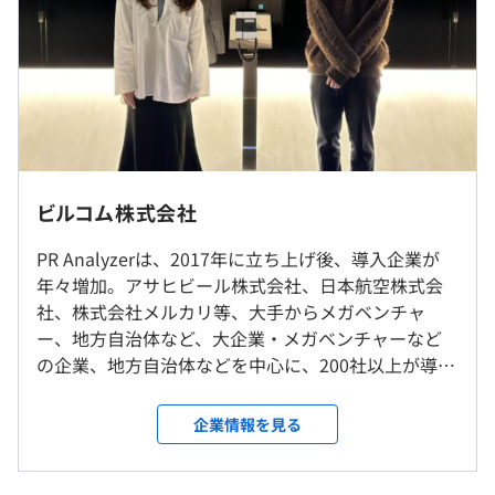
■固定残業代：45時間分、約9万～約17万円（超過分は別
BigQuery、Amazon Redshift
途支給）
〈年収825万円の事例の場合〉
※M等級（年収825万円以上）は固定残業代60時間分含む
【オフィス環境】
■賃金形態：月給／年俸制
オフィスでは、社内コミュニケーションが活性化。社会時
■賃金の決定方法：当社規定により決定
流・トレンド情報のインプットがしやすい環境を目指して
■月給：687,500円（固定残業代60時間分を含む）
います。
◎リモート勤務可（週2日リモートでの勤務を選べる日を
ビルコム株式会社
■基本給：約47万円
設けています）
■固定残業代：60時間分、約21万円（超過分は別途支
PR Analyzerは、2017年に立ち上げ後、導入企業が
給）
【開発環境】
年々増加。アサヒビール株式会社、日本航空株式会
就業場所の変更範囲
PR Analyzer
社、株式会社メルカリ等、大手からメガベンチャ
＜雇入時＞
※ご経験によって前後する可能性があります。
ー、地方自治体など、大企業・メガベンチャーなど
東京本社、および自宅
◎レガシー環境からのリプレイスをすすめています。
の企業、地方自治体などを中心に、200社以上が導入
＜変更範囲＞
〈言語〉
しています。 「広報の成果を正しく伝える」をプロ
会社の定める場所（テレワークをおこなう場所を含む）
リプレイス環境：Go、PHP8、TypeScript
ダクトビジョンに掲げ、これまで⾒えなかった広報
企業情報を見る
レガシー環境：PHP7、JavaScript、
の成果を可視化し、妥当でわかりやすい指標やグラ
受動喫煙防止措置に関する事項
（※
想定年収
は年収提示額を保証するものではありません）
フを提示できるプロダクトをめざし開発しています。
従業員に対する受動喫煙対策：屋内全面禁煙
〈フレームワーク〉