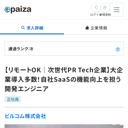
ログイン
新規登録
求人詳細
企業情報
転職・キャリア
未経験転職
求人検索
通過ランク：B
新卒就活
求人検索
インタビュー
【リモートOK｜次世代PR Tech企業】大企
学習
求人検索
インタビュー
転職成功ガイド
業導入多数！自社SaaSの機能向上を担う
本選考
スキルチェック
講座一覧
開発エンジニア
転職成功ガイド
転職エージェント
ゲーム・マンガ
インターン
プログラミング言語
正社員
問題集
メディア
SQL
4択課題
ビルコム株式会社
新卒エージェント
paizaとは？
Tech Team Journal
評価結果一覧
ナレッジ