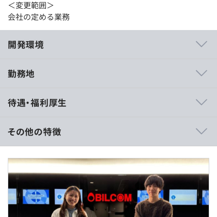
＜変更範囲＞
会社の定める業務
開発環境
勤務地
◼︎『PR Analyzer』
待遇・福利厚生
テレビ・新聞・雑誌・Web・Xを網羅。クリッピングから
分析までを一元管理できる広報効果測定ツール
https://pranalyzer.jp/
その他の特徴
《年収450万～800万の事例の場合》
■賃金形態：月給／年俸制
■賃金の決定方法：当社規定により決定
Docker、Ansible
■月給：約37.5万〜約66万円（固定残業代45時間分を含
む）
■基本給：約28万～約49万円