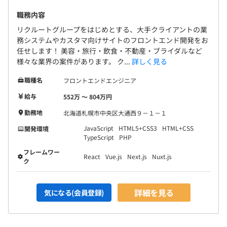
職務内容
リクルートグループをはじめとする、大手クライアントの業
務システムやカスタマ向けサイトのフロントエンド開発をお
任せします！ 美容・旅行・飲食・不動産・ブライダルなど
様々な業界の案件があります。 ク...
詳しく見る
職種名
フロントエンドエンジニア
給与
552万 〜 804万円
勤務地
北海道札幌市中央区大通西９－１－１
JavaScript
HTML5+CSS3
HTML+CSS
開発環境
TypeScript
PHP
フレームワー
React
Vue.js
Next.js
Nuxt.js
ク
詳細を見る
気になる(会員登録)