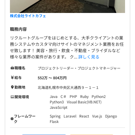
株式会社ライトカフェ
職務内容
リクルートグループをはじめとする、大手クライアントの業
務システムやカスタマ向けサイトのマネジメント業務をお任
せ致します！ 美容・旅行・飲食・不動産・ブライダルなど
様々な業界の案件があります。 ク...
詳しく見る
職種名
プロジェクトリーダー・プロジェクトマネージャー
給与
552万 〜 804万円
勤務地
北海道札幌市中央区大通西９－１－１
Java
C＃
PHP
Ruby
Python2
開発環境
Python3
Visual Basic(VB.NET)
JavaScript
フレームワー
Spring
Laravel
React
Vue.js
Django
ク
Flask