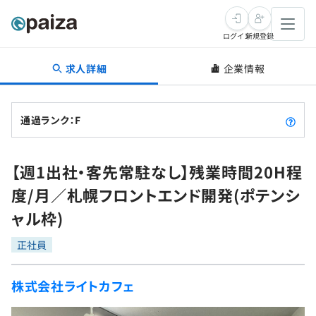
ログイン
新規登録
求人詳細
企業情報
転職・キャリア
未経験転職
求人検索
通過ランク：F
新卒就活
求人検索
インタビュー
【週1出社・客先常駐なし】残業時間20H程
学習
求人検索
インタビュー
転職成功ガイド
度/月／札幌フロントエンド開発(ポテンシ
本選考
スキルチェック
講座一覧
ャル枠)
転職成功ガイド
転職エージェント
ゲーム・マンガ
インターン
プログラミング言語
正社員
問題集
メディア
SQL
4択課題
株式会社ライトカフェ
新卒エージェント
paizaとは？
Tech Team Journal
評価結果一覧
ナレッジ