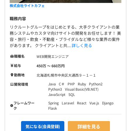
株式会社ライトカフェ
職務内容
リクルートグループをはじめとする、大手クライアントの業
務システムやカスタマ向けサイトの開発をお任せします！ 美
容・旅行・飲食・不動産・ブライダルなど様々な業界の案件
があります。 クライアントと共...
詳しく見る
職種名
WEB開発エンジニア
給与
450万 〜 660万円
勤務地
北海道札幌市中央区大通西９－１－１
Java
C＃
PHP
Ruby
Python2
開発環境
Python3
Visual Basic(VB.NET)
JavaScript
SQL
フレームワー
Spring
Laravel
React
Vue.js
Django
ク
Flask
詳細を見る
気になる(会員登録)