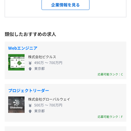
ます。 ◎新規プロダクト開発を経験できます。 定期
＜変更範囲＞
企業情報を見る
┗開発環境：TypeScript、React、Next.js、AWS、
的な上長との面談で、興味のある分野や今後チャレ
会社の定める場所（テレワークを行う場所を含む）
・完全週休2日制（土・日）
Nginx、GitHub
ンジしてみたい案件をお話ください！ ご経験やご希
・祝日
┗工程：要件定義・設計・実装(フロントエンド・バック
望を考慮し、案件を決めていくことが可能です。 ご
・年末年始休暇（6日）
受動喫煙防止措置に関する事項
エンド)・テスト
自身のキャリアについて、しっかりと向き合いたい
類似したおすすめの求人
・特別（慶弔）休暇
・従業員に対する受動喫煙対策：あり
方、是非当社でご活躍ください。 「Web開発のスペ
・夏季休暇：4日
対策内容：敷地内禁煙（喫煙場所あり）
■店舗経営者向け総合管理システム（WEB・アプリ）
シャリストとして技術力向上」を目指す方 「上流工
・有給休暇
Webエンジニア
┗開発環境：TypeScript、React、Java、Spring boot、
程・サービスの企画～運用に幅広く携わり顧客の課
・産前産後休暇
Python、GCP、Docker、Terraform、Github
株式会社ピクルス
題解決」を目指す方 「マネジメント能力を磨き社内
・育児休暇
┗工程：要件定義・設計・実装(フロントエンド・バック
490万 〜 700万円
でのマネジャー」を目指す方 是非ご応募お待ちして
・介護休暇
東京都
エンド)・テスト
札幌市営地下鉄東西線西１１丁目駅 徒歩3分
おります！
応募可能ランク：C
※年間休日120日以上 （2022年は127日）
<大通公園沿いの明るく気持ちの良いオフィスです！>
■大手旅行サイトのWEBサイト開発（WEB）
自宅最寄り駅まで自動車通勤可（条件有）
┗開発環境：HTML、CSS、JavaScript、jQuery、
プロジェクトリーダー
React、GitHub
株式会社グローバルウェイ
《入社時引越費用補助制度あり》
┗工程：要件定義・設計・実装(フロントエンド)・テスト
500万 〜 700万円
ご入社時に北海道外からの転居を伴う方は30万円を上限
東京都
応募可能ランク：F
に
■大手求人サイトのWEBシステム開発（WEB）
引越費用を補助させていただきます。
┗開発環境：HTML、CSS、 jQuery、JavaScript、