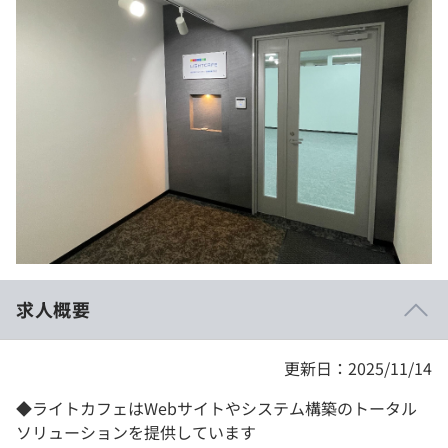
イベント・セミナー
paiza times
再チャレンジ結果一覧
リファレンス
インタビュー
note
就活成功ガイド
プラン
個人向けプラン
法人向けプラン
学校向けプラン
求人概要
契約内容・クーポン
更新日：2025/11/14
◆ライトカフェはWebサイトやシステム構築のトータル
ソリューションを提供しています