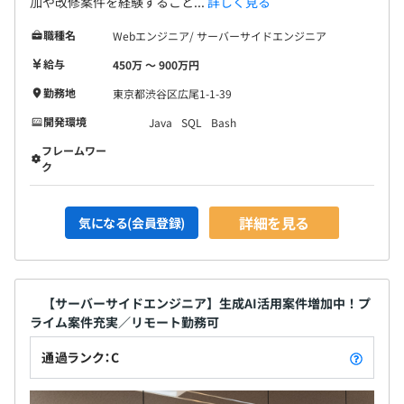
加や改修案件を経験すること...
詳しく見る
職種名
Webエンジニア/ サーバーサイドエンジニア
<開発環境>
給与
450万 〜 900万円
■言語：JavaScript、TypeScript、CSS、HTML
■FW：Vue.js、Nuxt.js、React.js、Next.js、jQuery
勤務地
東京都渋谷区広尾1-1-39
■プロジェクト管理：jira、Github、Backlog、Gitlab
開発環境
Java
SQL
Bash
■その他：CircleCI、AWS、AWS CodePipeline、GCP、
フレームワー
GCP Cloud Build、Firebase、Docker、Storybook、
ク
Visual Studio Code
詳細を見る
気になる(会員登録)
自己評価と案件上長による2者評価体制をとっておりま
す！
【サーバーサイドエンジニア】生成AI活用案件増加中！プ
上長とは月に1度、1対1での面談を行っているので日頃の
ライム案件充実／リモート勤務可
努力もしっかりと反映ができています◎
自身で定めた目標に対してどうアプローチしていったの
通過ランク：C
か、その過程も評価しています。