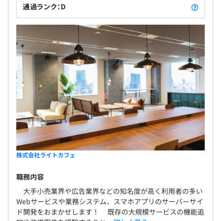
通過ランク：D
案件に応じてMac・Windowsの貸与あり。
昇給査定 年1回（4月）
在宅勤務中心のため在宅用モニターの貸与もあり。
社会保険完備（雇用・労災・健康・厚生年金）
プロジェクトごとに選択、ウォーターフォール、アジャイ
※関東ITソフトウェア健康保険組合加入
ル、スクラム
無期雇用
株式会社ライトカフェ
職務内容
無
大手小売業界や広告業界などの知名度が高く利用者の多い
Docker、Terraform
Webサービスや業務システム、スマホアプリのサーバーサイ
ド開発をおまかせします！ 既存の大規模サービスの機能追