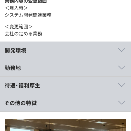
業務内容の変更範囲
＜雇入時＞
システム開発関連業務
＜変更範囲＞
会社の定める業務
開発環境
勤務地
<社員交流・フォロー体制>
待遇・福利厚生
■1on1面談：月1回以上の頻度で1対1で面談を実施。業
務のことから将来のこと、悩み事までざっくばらんに会話
◎
その他の特徴
当職種の方については案件上長や札幌オフィス担当PMと
それぞれ会話する機会があります！
年俸制（分割回数12回）
■日々のMTG：案件毎に朝会や夕会を開催
年俸制 4,020,000円～5,520,000円
■チャットツール活用：業務をする中で不明点があった際
※入社時想定年収