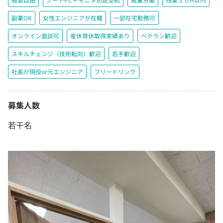
副業OK
女性エンジニアが在籍
一部在宅勤務可
オンライン面談可
産休育休取得実績あり
ベテラン歓迎
スキルチェンジ（技術転向）歓迎
若手歓迎
社長が現役or元エンジニア
フリードリンク
募集人数
若干名