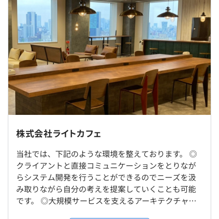
にはSlack等を通じて気軽に相談できる環境◎
■勉強会：毎回録画もおこなっており、新規参画者も随時
月給\335,000～ 基本給\251,690～ 固定残業代(月
共有しています！
45H)\83,310～等を含む/月
■ランチ会・飲み会：交流のため状況を見ながらランチ会
超過分は別途支給。
や飲み会を開催していく予定です。
<多様なキャリアプラン>
個人の希望するキャリアを歩めるよう、会社として応援し
ています！
（※
想定年収
は年収提示額を保証するものではありません）
サーバーサイド開発はもちろん、フロントエンド領域やス
マホアプリ、インフラ、RPAなど様々な事業を行っている
<在宅状況>
株式会社ライトカフェ
ため、
現在週1回程度の出社となっています。
10:00〜19:00
転職せずにキャリアチェンジができる環境です。
オフィス内装工事が先日完了し、在宅・出社に関わらず
当社では、下記のような環境を整えております。 ◎
※専門業務型裁量労働制（みなし労働時間8時間）
実際にキャリアチェンジをしている先輩社員も多数在籍！
快適な環境となるよう整えています◎
クライアントと直接コミュニケーションをとりなが
休憩時間：休憩60分 ※昼食時間は業務の都合により各々
らシステム開発を行うことができるのでニーズを汲
の自主性に任せています
み取りながら自分の考えを提案していくことも可能
就業場所の変更範囲
平均残業時間：20H程度／月
です。 ◎大規模サービスを支えるアーキテクチャ、
＜雇入時＞
■大手小売業界のネットショッピングサービス開発
インフラの仕組みやプロジェクトの推進方法を学べ
北海道札幌オフィス
（WEB）