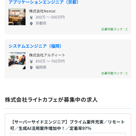
Java、GCP、github、docker
アプリケーションエンジニア（京都）
《諸手当・その他制度》
┗工程：要件定義・設計・実装(フロントエンド・バック
株式会社Nextat
・通勤交通費（全額支給）
エンド)・テスト など
300万 〜 500万円
・企業型確定拠出年金制度
京都府
応募可能ランク：C
・奨学金返還支援制度
その他にも自社案件も含めて多数の案件があります！
・書籍購入費用補助
・健康維持管理補助費
システムエンジニア（福岡）
・サークル活動費
株式会社アルディート
・資格手当
書籍購入の際は会社負担、Udemy法人プランへの加入、
450万 〜 760万円
・資格受検費用補助
資格手当など
福岡県
応募可能ランク：C
・健康保険組合の保養施設 など
技術向上のための制度がございます。
※その他にもオンラインエクササイズや
※資格手当
無料英会話レッスン(希望制)制度あり
IT系・事務系の資格が多数あります！
株式会社ライトカフェが募集中の求人
業務に関わる資格取得の支援を行っています。
【サーバーサイドエンジニア】プライム案件充実／リモート
なし
可／生成AI活用案件増加中！／定着率97％