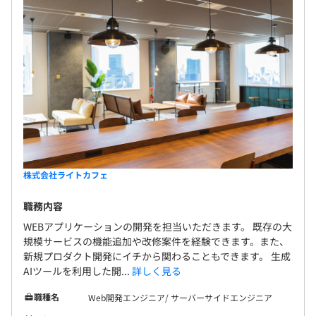
■札幌事務所：15名
（WEBアプリエンジニア：12名、インフラエンジニ
ア：3名）
■ライトカフェ社全体：300名
■グループ会社全体：約900名
★札幌オフィスについて★
2019年創設。東京で勤務していたが地元に帰りたい！
株式会社ライトカフェ
という希望の相談があったことから
札幌オフィスの新設に繋がりました。
職務内容
現在は地方での雇用創出・人材育成を目的として、
WEBアプリケーションの開発を担当いただきます。 既存の大
オフィス拡大を視野に入れて活動しております。
規模サービスの機能追加や改修案件を経験できます。また、
今後も一緒に札幌オフィスを盛り上げてくれる仲間を大募
新規プロダクト開発にイチから関わることもできます。 生成
集中です！
AIツールを利用した開...
詳しく見る
職種名
Web開発エンジニア/ サーバーサイドエンジニア