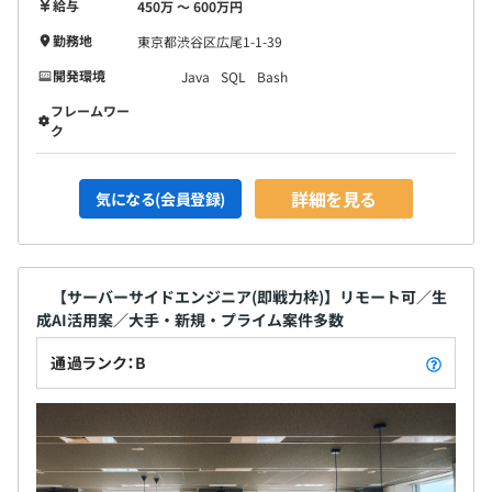
給与
450万 〜 600万円
勤務地
東京都渋谷区広尾1-1-39
開発環境
Java
SQL
Bash
フレームワー
ク
詳細を見る
気になる(会員登録)
平均3‐8名程度でチームを組んでいます。
お1人でのアサインはございませんので、安心して業務に
【サーバーサイドエンジニア(即戦力枠)】リモート可／生
取り組めます◎
成AI活用案／大手・新規・プライム案件多数
通過ランク：B