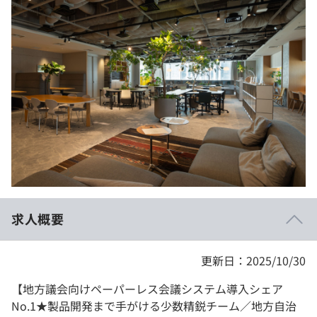
イベント・セミナー
paiza times
再チャレンジ結果一覧
リファレンス
インタビュー
note
就活成功ガイド
プラン
個人向けプラン
法人向けプラン
学校向けプラン
求人概要
契約内容・クーポン
更新日：2025/10/30
【地方議会向けペーパーレス会議システム導入シェア
No.1★製品開発まで手がける少数精鋭チーム／地方自治