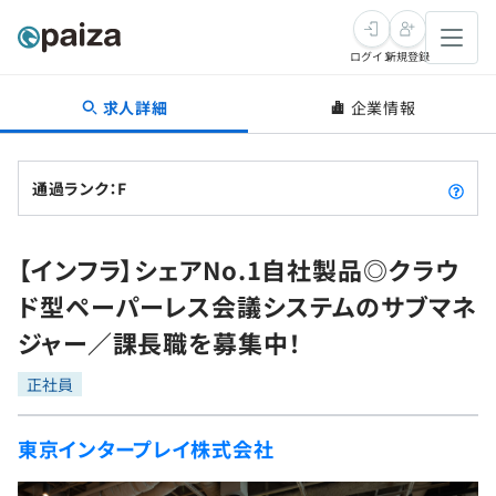
ログイン
新規登録
求人詳細
企業情報
転職・キャリア
未経験転職
求人検索
通過ランク：F
新卒就活
求人検索
インタビュー
【インフラ】シェアNo.1自社製品◎クラウ
学習
求人検索
インタビュー
転職成功ガイド
ド型ペーパーレス会議システムのサブマネ
本選考
スキルチェック
講座一覧
ジャー／課長職を募集中！
転職成功ガイド
転職エージェント
ゲーム・マンガ
インターン
プログラミング言語
正社員
問題集
メディア
SQL
4択課題
東京インタープレイ株式会社
新卒エージェント
paizaとは？
Tech Team Journal
評価結果一覧
ナレッジ