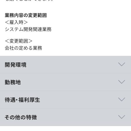
業務内容の変更範囲
＜雇入時＞
システム開発関連業務
＜変更範囲＞
会社の定める業務
開発環境
勤務地
【事業内容】
待遇・福利厚生
■iPhone＆Androidのアプリケーション開発
■その他モバイルアプリケーションおよびwebサービスの
開発
その他の特徴
【自社プロダクト】
■想定年収：500万～700万円