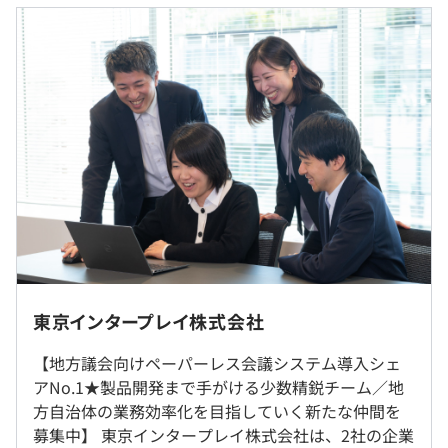
■電子文書閲覧アプリ『SideBooks』
■賃金の決定方法：経験・能力・スキルに応じて優遇しま
400万ダウンロードを誇る電子文書閲覧アプリ
す。
■月給制：339,000円～420,000円
■クラウド本棚『SideBooks』
・基本給：295,000円～360,000円を含む／月
自治体導入シェアトップクラス！全国の自治体で議会をは
・固定残業代：20時間分、44,000円～60,000円
じめ、執行部、介護認定審査会、教育委員会、農業委員会
※20時間を超える時間外労働分についての割増賃金は追
など各種委員会にて導入されています。
加で支給いたします。
https://sidebooks.jp/
■会社指定研修＋社員自主選択研修（年間10万円）
（※
想定年収
は年収提示額を保証するものではありません）
■リモート勤務可（週に1〜2日程度可）
例）Flutter開発勉強会、基本情報技術者試験／応用情報
※最初の6カ月間は社内研修期間として原則東京本社に出
東京インタープレイ株式会社
技術者試験講座など
社となります。
※転勤はありません。
【地方議会向けペーパーレス会議システム導入シェ
9:00〜18:00（所定労働時間:8時間00分）
アNo.1★製品開発まで手がける少数精鋭チーム／地
休憩時間：60分
方自治体の業務効率化を目指していく新たな仲間を
就業場所の変更範囲
平均残業時間：平均残業月10時間
アジャイル、スクラム
募集中】 東京インタープレイ株式会社は、2社の企業
＜雇入時＞