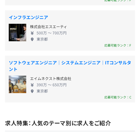
※前年度実績4カ月分
います。 実際に地方のニュースや新聞でも取り上げ
られるほど公共性が高く、地域社会に貢献している
インフラエンジニア
開発部では、20～40代が活躍しています！
ことを実感できます。 わたしたちがつくるものが、
株式会社エスエーティ
利用する方々の「ありがとう」という言葉や、社会
昇格・昇給あり
500万 〜 700万円
のポジティブな変化につながっていく。この仕事に
東京都
は、技術者としての誇りと、大きなやりがいが詰ま
応募可能ランク：F
っています。
社会保険完備（健康保険・厚生年金加入・雇用保険・労災
ソフトウェアエンジニア｜システムエンジニア｜ITコンサルタ
ント
保険）
エイムネクスト株式会社
390万 〜 650万円
東京都
応募可能ランク：C
無期雇用
社内システムの保守開発担当者が1名
SideBooks開発担当者が2名
求人特集：人気のテーマ別に求人をご紹介
プロジェクト管理が1名
6カ月（条件などの変更はありません）
となっています。