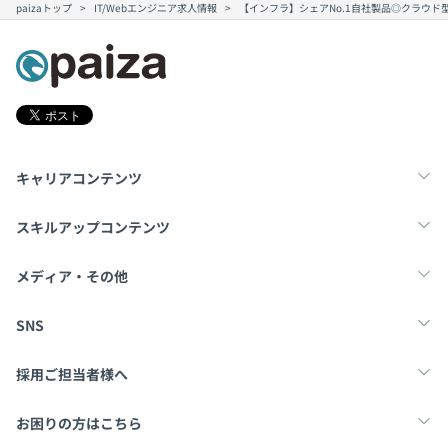
paizaトップ
IT/Webエンジニア求人情報
【インフラ】シェアNo.1自社製品◎クラウ
キャリアコンテンツ
転職・キャリア
未経験転職
新卒就活
スキルアップコンテンツ
学習
スキルチェック
マンガ・ゲーム
メディア・その他
Tech Team Journal
paiza times
note
SNS
X
Facebook
採用ご担当者様へ
採用・教育をお考えの企業様へ
中途求人掲載はこちら
お困りの方はこちら