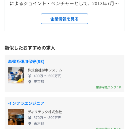
によるジョイント・ベンチャーとして、2012年7月に
東京本社および各プロジェクト先
創業。事業アイデアを夜ごとにファミリーレストラ
＜変更範囲＞
ンで会議を重ね、試行錯誤を繰り返しながら軌道に
会社の定める場所（テレワークをおこなう場所を含む）
企業情報を見る
【年間休日123日】
乗せてきました。 現在、自社サービス『SideBooks
・完全週休2日制（土日祝 休み）
クラウド本棚』は、全国820を超える自治体・団体で
・有給休暇（入社半年経過時点10日付与）
受動喫煙防止措置に関する事項
採用され、社会全体のDX化の流れに伴い、ますます
・年末年始休暇
敷地内禁煙
問い合わせや導入依頼が増え続けている状況です。
類似したおすすめの求人
・慶弔休暇
【開発環境・使用ツール例】
新しいモノコトを生み出すためには新しい仲間が必
・産前・産後休暇
・開発言語：PHP、JavaScript、Java、Objective-C、
要です。わたしたちと一緒に『ユーザーにとって価値
・育児休暇
基盤系運用保守(SE)
C#、Flutter
あるサービス』を一緒につくり上げていきません
・介護休暇
・都営浅草線「宝町駅」より徒歩1分
・ミドルウェア：Apache、MySQL
株式会社御幸システム
か？ 《弊社でエンジニアとして働く魅力》 ■社会貢
・東京メトロ「京橋駅」より徒歩5分
400万 〜 600万円
・フレームワーク：Laravel、.NET
献につながるシステム開発に携われる わたしたちの
東京都
・JR「東京駅」より徒歩10分
・インフラ：AWS
仕事は、単にシステムを構築することだけではあり
応募可能ランク：F
・東京メトロ「日本橋駅」より徒歩10分
・バージョン管理：Git
ません。日々、ユーザーの課題に真摯に向き合い、
交通費（上限月3万円）
・開発手法：アジャイル、スクラム
最新の技術や開発手法を柔軟に取り入れながら、そ
インフラエンジニア
・開発ツール：Visual Studio Code、Visual Studio、
の解決を目指しています。 そうして生み出されたシ
Android Studio、Xcode
ディリテック株式会社
ステムは、行政の業務効率化やコスト削減に貢献す
・コミュニケーションツール：Chatwork、Zoom
370万 〜 800万円
るだけでなく、住民サービスの向上という形で、社
東京都
賞与実績：年2回（6月・12月）
会全体によい影響をもたらすことができると信じて
応募可能ランク：F