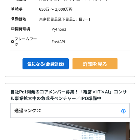
給与
650万 〜 1,000万円
勤務地
東京都目黒区下目黒1丁目8－1
開発環境
Python3
フレームワー
FastAPI
ク
詳細を見る
気になる(会員登録)
自社Pdt開発のコアメンバー募集！「経営×IT×AI」コンサ
ル事業拡大中の急成長ベンチャー／IPO準備中
通過ランク：C