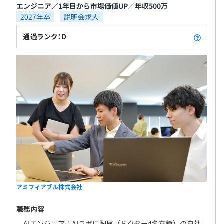
・フレームワーク：FastAPI
エンジニア／1年目から市場価値UP／年収500万
・開発ツール：mypy、ruff、uv、VSCode、GitHub
2027年卒
説明会求人
Copilot
通過ランク：D
・バージョン管理：Git／GitHub
・テスト：pytest、Playwright など
・CI/CD：GitHub Actions、AWS CodePipeline
・インフラ：AWS（EC2／Lambda／S3／RDS …）
人事考課については、マイナーチェンジを繰り返しなが
ら、エンジニアによる最高のパフォーマンスに、最大の評
価で応えられるように仕組化を繰り返しています。
アミフィアブル株式会社
大きくは下記7部門に分かれています。
職務内容
エンジニアもコンサルタントも和気あいあいと笑顔溢れる
職場です。
AIエンジニア：AIラボに配属（ドクター4名在籍）の自社