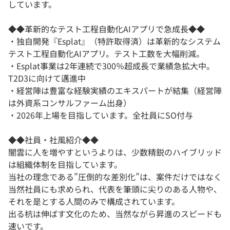
しています。
◆◆革新的なテスト工程自動化AIアプリで急成長◆◆
・独自開発『Esplat』（特許取得済）は革新的なシステム
テスト工程自動化AIアプリ。テスト工数を大幅削減。
・Esplat事業は2年連続で300％超成長で業績急拡大中。
T2D3に向けて邁進中
・経営陣は豊富な経験実績のエキスパートが結集（経営陣
は外資系コンサルファーム出身）
・2026年上場を目指しています。全社員にSO付与
◆◆社員・社風紹介◆◆
闇雲に人を増やすというよりは、少数精鋭のハイブリッド
は組織体制を目指しています。
当社の理念である”圧倒的な差別化”は、案件だけではなく
当然社員にも求められ、代表を筆頭に尖りのある人物や、
それを是とする人間のみで構成されています。
出る杭は伸ばす文化のため、当然ながら昇進のスピードも
速いです。