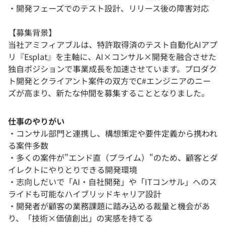
・開発フェーズでのテスト設計、リリース後の障害対応
【募集背景】
当社アミフィアブルは、特許取得済のテスト自動化AIアプ
リ『Esplat』を主軸に、AI×コンサル×開発を融合させた
独自ポジションで事業成長を加速させています。プロダク
ト開発とクライアント案件の双方でC#エンジニアのニー
ズが高まり、新たな仲間を募集することとなりました。
仕事のやりがい
・コンサル部門と連携し、構想策定や要件定義から携われ
る案件多数
・多くの案件が"エンド直（プライム）"のため、顧客とダ
イレクトにやりとりできる開発環境
・志向しだいで「AI・自社開発」や「ITコンサル」へのス
ライドも可能なハイブリッドキャリア設計
・開発者が顧客の業務課題に踏み込める裁量と機会があ
り、「技術×価値創出」の実感を持てる