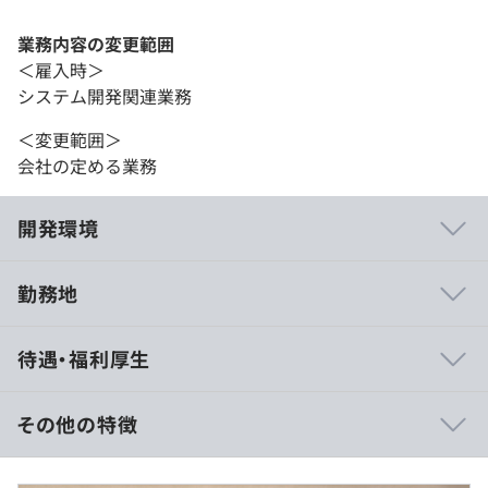
業務内容の変更範囲
＜雇入時＞
システム開発関連業務
＜変更範囲＞
会社の定める業務
開発環境
勤務地
【職場環境】
待遇・福利厚生
・経営陣とメンバーの距離が近く、意見が取り入れられや
すい
・コンサルタントとエンジニアの垣根も低く、エンジニア
その他の特徴
も超上流工程に関わることができる
・スピード感を重視し、出る杭は伸ばす文化のため、当然
■月給制