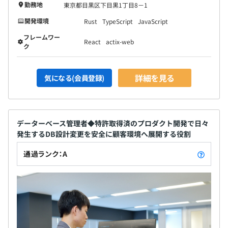
勤務地
東京都目黒区下目黒1丁目8－1
開発環境
Rust
TypeScript
JavaScript
フレームワー
React
actix-web
ク
詳細を見る
気になる(会員登録)
データーベース管理者◆特許取得済のプロダクト開発で日々
発生するDB設計変更を安全に顧客環境へ展開する役割
通過ランク：A