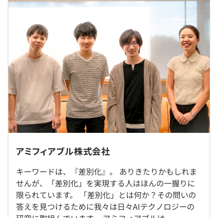
ながら昇進のスピードも速い
経験、スキル、年齢を考慮の上、当社規定により優遇いた
・少数精鋭のため自由度が高い／能力主義／早い段階から
します
責任ある仕事を任される
【開発部門の特徴】
・大学や研究所、最先端テクノロジー企業との協業等を通
じ最新技術に触れることができる
（※
想定年収
は年収提示額を保証するものではありません）
・コンサルティングをドライバービジネスとしつつ、エン
ジニアの意見を尊重する風土
・プログラミングやインフラなどを愛し勉強熱心なエンジ
9:00〜18:00（実働8時間）
ニアの集まる志が高いチーム
※部署や案件によって変動します
・コミュニケーション重視のエンジニアが多く働きやすい
休憩時間：原則11:30〜13:30の間で60分 ※配属先によ
環境
就業場所の変更範囲
アミフィアブル株式会社
り前後する場合あり
＜雇入時＞
平均残業時間：平均約20時間／月
【福利厚生】
キーワードは、『差別化』。 ありきたりかもしれま
東京本社
・オフィスにウォーターサーバーを導入したり、自由に利
せんが、「差別化」を実現する人はほんの一握りに
＜変更範囲＞
用いただけるコーヒーやお菓子など、エンジニアの働きや
限られています。 「差別化」とは何か？その問いの
会社の定める場所
すい環境づくりに力を入れています。
答えを見つけるために我々は日々AIテクノロジーの
【年間休日120日以上】※2024年実績：124日