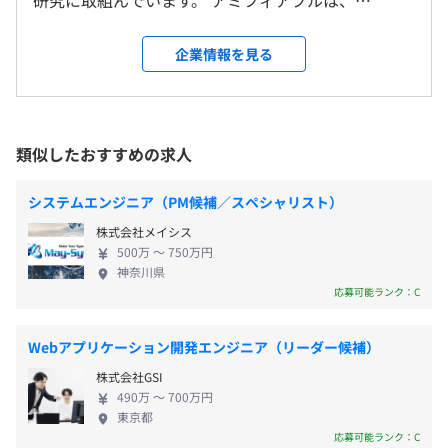
研究に取組んでいます。 アミフィアブルは、
・完全週休２日制（土日）
受動喫煙防止措置に関する事項
【Esplat】というAIを駆使したテスト自動化アプリを
・祝日
従業員に対する受動喫煙対策：あり
独自開発し、特許取得しました。 【Esplat】は、業
企業情報を見る
・夏季休暇3日
対策内容：敷地内禁煙（喫煙場所あり：ビル共通の喫煙
・機械学習の技術を利用した、テスト工程自動化アプリ
界問わず各社に導入が進んでおり、AIで革新を起こす
・年末年始休暇
所）
『Esplat』の開発（2021年特許取得）
ため、コンサルタント、エンジニア全員が一丸とな
・有給休暇（入社半年経過後に初年度10日～）
・大手生命保険会社向けCI/CD環境構築
って日々プロダクト開発に取組んでいます。 さらに
・その他休暇（慶弔、産前産後、育児、介護休暇）
・大手生命保険会社向け数理モデル開発
差別化要素はAIアプリだけでなく、開発言語も、
類似したおすすめの求人
・大手生命保険会社向けAI診断アプリの開発
React.js / Rust / Python / Electron を採用して開発を
・大手電力会社向け『Esplat』の導入
「目黒駅」より徒歩5分
促進しています。 アミフィアブルは、誰かが作った
システムエンジニア（PM候補／スペシャリスト）
・大手プラント会社向け『Esplat』の導入
これまでの常識・定説に疑問を持ち、自己の価値観
・交通費（上限4万円）
・大手印刷会社向け『Esplat』の導入
株式会社メイシス
で物事を見ることを推奨します。そして、新しい価値
・残業手当
500万 〜 750万円
を産み出そうとする行動様式を評価します。 それ
神奈川県
・役職手当
は、人から眉を顰められる尖ったモーメンタムこそ
応募可能ランク：C
が、結果として常識外の何かを生み、新しい価値を
■書籍購入申請、資格取得応援制度
生み、世の中に必要なものになるのだろうと信じて
Webアプリケーション開発エンジニア（リーダー候補）
■メンター制度
いるからです。 なぜやるのか、その答えは我々の中
賞与：年1回
株式会社GSI
にあります。 それ自身を自分で考え、前に進むこと
490万 〜 700万円
ができる仲間たちと一緒に答えを見つけませんか？
東京都
応募可能ランク：C
担当業務に適したマシンを支給します。要望があれば個々