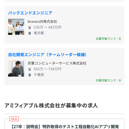
昇給昇格：年1回（9月）
に相談に応じています。
バックエンドエンジニア
bravesoft株式会社
536万 〜 683万円
東京都
社会保険完備（健康保険・厚生年金加入・雇用保険・労災
オブジェクト指向
応募可能ランク：B
保険）
関東ITソフトウェア健康保険組合加入
団体生命保険加入（全額会社負担）
自社開発エンジニア（チームリーダー候補）
京葉コンピューターサービス株式会社
650万 〜 748万円
千葉県
応募可能ランク：B
無期雇用
アミフィアブル株式会社が募集中の求人
6カ月（期間中、条件の変更はありません）
【開発環境】
・言語：Python3
【27卒｜説明会】特許取得のテスト工程自動化AIアプリ開発