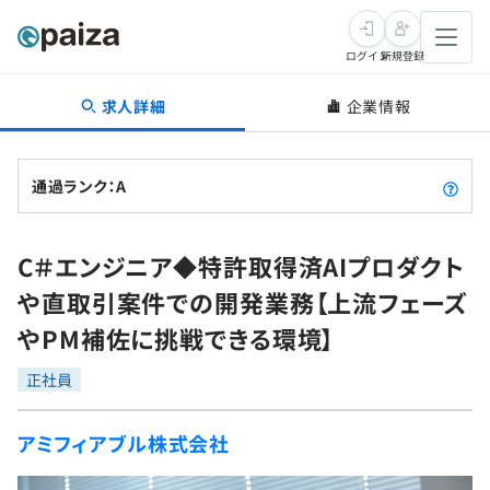
ログイン
新規登録
求人詳細
企業情報
転職・キャリア
未経験転職
求人検索
通過ランク：A
新卒就活
求人検索
インタビュー
C＃エンジニア◆特許取得済AIプロダクト
学習
求人検索
インタビュー
転職成功ガイド
や直取引案件での開発業務【上流フェーズ
本選考
スキルチェック
講座一覧
やPM補佐に挑戦できる環境】
転職成功ガイド
転職エージェント
ゲーム・マンガ
インターン
プログラミング言語
正社員
問題集
メディア
SQL
4択課題
アミフィアブル株式会社
新卒エージェント
paizaとは？
Tech Team Journal
評価結果一覧
ナレッジ