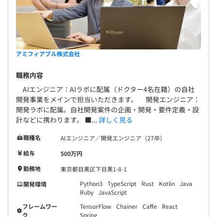
アミフィアブル株式会社
職務内容
AIエンジニア：AIラボに配属（ドクター4名在籍）の自社
開発事業をメインで担当いただきます。 開発エンジニア：
開発ラボに配属。自社開発案件の企画・開発・要件定義・設
計などに携わります。 ■...
詳しく見る
職種名
AIエンジニア／開発エンジニア（27卒）
給与
500万円
勤務地
東京都目黒区下目黒1-8-1
Python3
TypeScript
Rust
Kotlin
Java
開発環境
Ruby
JavaScript
フレームワー
TensorFlow
Chainer
Caffe
React
ク
Spring