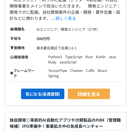
・開発部
開発事業をメインで担当いただきます。 開発エンジニア：
開発ラボに配属。自社開発案件の企画・開発・要件定義・設
・AI研究部
計などに携わります。 ...
詳しく見る
・ビジネスイノベーション部
・ビジネスアナリシス部
職種名
AIエンジニア／開発エンジニア（27卒）
・営業部
給与
500万円
・AIBC部
・管理部
勤務地
東京都目黒区下目黒1-8-1
Python3
TypeScript
Rust
Kotlin
Java
開発環境
Ruby
JavaScript
フレームワー
TensorFlow
Chainer
Caffe
React
ク
Spring
数名～7名程度で、チームを組んでプロジェクトに取り組
んでいます。
どのチームも風通しがよく、またチーム同士の交流も盛ん
詳細を見る
気になる(会員登録)
で、全社員での定例会などもおこなっています。
独自開発◎革新的AI自動化アプリや次期製品のPdM（管理職
候補）IPO準備中！事業拡大中の急成長ベンチャー