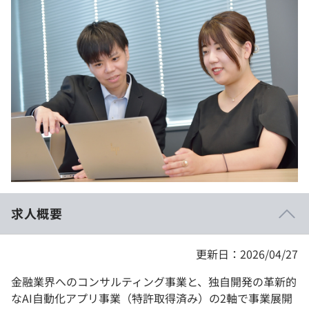
イベント・セミナー
paiza times
再チャレンジ結果一覧
リファレンス
インタビュー
note
就活成功ガイド
プラン
個人向けプラン
法人向けプラン
学校向けプラン
求人概要
契約内容・クーポン
更新日：2026/04/27
金融業界へのコンサルティング事業と、独自開発の革新的
なAI自動化アプリ事業（特許取得済み）の2軸で事業展開