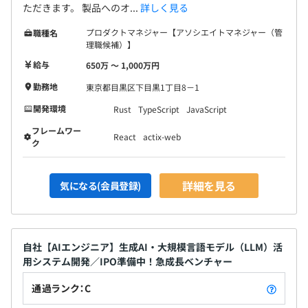
ただきます。 製品へのオ...
詳しく見る
プロダクトマネジャー【アソシエイトマネジャー（管
職種名
理職候補）】
給与
650万 〜 1,000万円
勤務地
東京都目黒区下目黒1丁目8－1
開発環境
Rust
TypeScript
JavaScript
フレームワー
React
actix-web
ク
詳細を見る
気になる(会員登録)
自社【AIエンジニア】生成AI・大規模言語モデル（LLM）活
用システム開発／IPO準備中！急成長ベンチャー
通過ランク：C