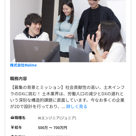
株式会社Malme
職務内容
【募集の背景とミッション】社会貢献性の高い、土木インフ
ラのDXに挑む！ 土木業界は、労働人口の減少とDXの遅れと
いう深刻な構造的課題に直面しています。今なお多くの企業
が2Dで設計を行っており、...
詳しく見る
職種名
AIエンジニア(ジュニア)
給与
500万 〜 700万円