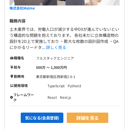
株式会社Malme
6カ月（待遇の変更はありません）
職務内容
土木業界では、労働人口が減少する中DXが進んでいないとい
う構造的な問題を抱えております。 各社未だに立体構造物の
15名
設計を2D上で実施しており ・膨大な枚数の設計図作成 ・QA
・VPoE：1名
にかかるリードタ...
詳しく見る
・CTO：1名
・テックリード：2名
職種名
フルスタックエンジニア
・フロントエンド：1名
給与
500万 〜 1,000万円
・PM：1名
勤務地
東京都新宿区西新宿2-6-1
・バックエンド：1名
・AIエンジニア：2名
開発環境
TypeScript
Python3
・UIUX担当：2名
フレームワー
React
Next.js
・テスター：1名
ク
・インターン：2名（テスター、CS）
詳細を見る
気になる(会員登録)