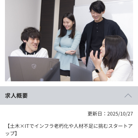
イベント・セミナー
paiza times
再チャレンジ結果一覧
リファレンス
インタビュー
note
就活成功ガイド
プラン
個人向けプラン
法人向けプラン
学校向けプラン
求人概要
契約内容・クーポン
更新日：2025/10/27
【土木×ITでインフラ老朽化や人材不足に挑むスタートア
ップ】