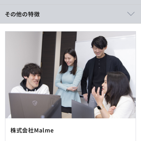
・土木業界の出身者がエンジニアにも複数名いるため、顧
客目線の開発が可能です。
その他の特徴
・穏やかなコミュニケーションが多く、お互いを尊重しな
がら意見を出し合う社風です。
★★★ご記入ください★★★
★★★ご記入ください★★★
《月給制の場合》
■賃金形態：月給制
■任意立体骨組構造物 応力解析プログラム『Frame
■賃金の決定方法：当社規定により決定
Web』
■月給：約●万〜●万円（固定残業代を含む）
鉄筋コンクリート（RC）や鉄筋鉄骨コンクリート
■基本給：約●万～●万円
（SRC）、鋼構造、木造など、さまざまな土木構造物に対
■固定残業代：●時間分、約●万～●万円（超過分は別途
し、解析・設計をおこなうオンライン構造解析ソフトウェ
支給）
アです。
■その他定額手当：●万円
■鉄筋コンクリート構造物・性能照査支援プログラム
《年俸制の場合》
『Web Dan』
■賃金形態：年俸制
鉄道構造物等設計標準・同解説に基づき、 鉄筋コンクリ
基本的にはフルリモート勤務ですが、場合によってはオフ
株式会社Malme
■賃金の決定方法：当社規定により決定
ート（RC）および鉄骨鉄筋コンクリート（SRC）の照査
ラインでのコミュケーションが発生する場合もあります。
■月給：約●万〜●万円（固定残業代を含む）
をおこなう オンライン性能照査ソフトウェアです。