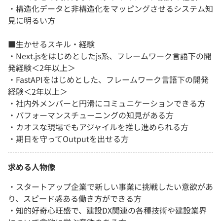
・構造化データと非構造化をマッピングさせるシステム知
見に明るい方
■生かせるスキル・経験
・Next.jsをはじめとしたjs系、フレームワーク言語下の開
発経験＜2年以上＞
・FastAPIをはじめとした、フレームワーク言語下の開発
経験＜2年以上＞
・社内外メンバーと円滑にコミュニケーションできる方
・パフォーマンスチューニングの知見がある方
・カオスな現場でもアジャイルを推し進められる方
・期日を守ってOutputを出せる方
求める人物像
・スタートアップ企業で新しい事業に挑戦したい意欲があ
り、スピード感ある働き方ができる方
・知的好奇心旺盛で、建設DX関連の各種技術や建設業界