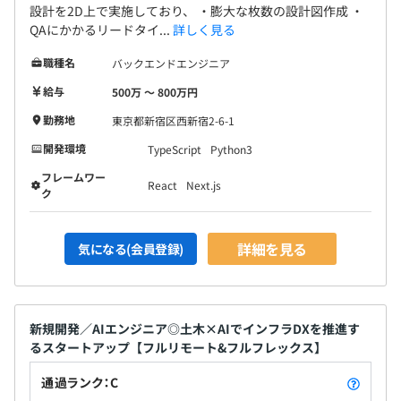
設計を2D上で実施しており、 ・膨大な枚数の設計図作成 ・
QAにかかるリードタイ...
詳しく見る
職種名
バックエンドエンジニア
給与
500万 〜 800万円
勤務地
東京都新宿区西新宿2-6-1
開発環境
TypeScript
Python3
フレームワー
React
Next.js
ク
詳細を見る
気になる(会員登録)
新規開発／AIエンジニア◎土木×AIでインフラDXを推進す
るスタートアップ【フルリモート&フルフレックス】
通過ランク：C