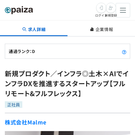
ログイン
新規登録
求人詳細
企業情報
転職・キャリア
未経験転職
求人検索
通過ランク：D
新卒就活
求人検索
インタビュー
新規プロダクト／インフラ◎土木×AIでイ
学習
求人検索
インタビュー
転職成功ガイド
ンフラDXを推進するスタートアップ【フル
本選考
スキルチェック
講座一覧
リモート&フルフレックス】
転職成功ガイド
転職エージェント
ゲーム・マンガ
インターン
プログラミング言語
正社員
問題集
メディア
SQL
4択課題
株式会社Malme
新卒エージェント
paizaとは？
Tech Team Journal
評価結果一覧
ナレッジ