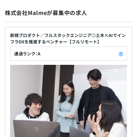
・プロジェクト管理：GitHub
ナルとして育てています。 ■多様な「集合天才」に
・コミュニケーションツール：Slack／miro／figma
株式会社Malmeが募集中の求人
よる圧倒的な成果 既存の概念や世論に囚われず、型
破りな挑戦をする「尖りモノ」を歓迎する文化があ
・ストックオプション
ります。「集合天才」という考え方を掲げ、チームで
・期末業績賞与
新規プロダクト／フルスタックエンジニア◎土木×AIでイン
圧倒的な成果を出すことを目指しています。異なる文
半年ごとに上長と振り返りを実施しています。
フラDXを推進するベンチャー【フルリモート】
化や価値観を認め合うオープンネスな姿勢を重視
エンジニアの評価はエンジニアによりおこなわれます。
し、互いの強みを生かすことで、円滑なコミュニケ
通過ランク：A
ーションを通じた相互理解とシナジーを生み出して
昇給年1回
います。 ■各分野のリーダーが集う優秀なメンバー
構成 メンバーは、建設コンサルタント、スーパーゼ
全社80名
ネコン、構造設計企業、Sier、ベンチャーなど、各分
野のリーダー経験者が集結しています。具体的にはパ
社会保険完備（健康保険・厚生年金加入・雇用保険・労災
シフィックコンサルタンツ、八千代エンジニヤリン
保険）
グ、清水建設、大成建設、NTTシステム開発、リク
ルート、Amazon Japan、ビズリーチといった多岐
にわたるトップ企業出身者が在籍しており、高い専
門性と経験を結集させています。
無期雇用