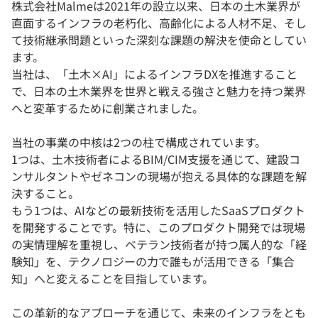
株式会社Malmeは2021年の設立以来、日本の土木業界が
直面するインフラの老朽化、高齢化による人材不足、そし
て技術継承問題といった深刻な課題の解決を使命としてい
ます。
当社は、「土木×AI」によるインフラDXを推進すること
で、日本の土木業界を世界と戦える強さと魅力を持つ業界
へと変革するために創業されました。
当社の事業の中核は2つの柱で構成されています。
1つは、土木技術者によるBIM/CIM支援を通じて、建設コ
ンサルタントやゼネコンの現場が抱える具体的な課題を解
決すること。
もう1つは、AIなどの最新技術を活用したSaaSプロダクト
を開発することです。特に、このプロダクト開発では現場
の実情理解を重視し、ベテラン技術者が持つ属人的な「経
験知」を、テクノロジーの力で誰もが活用できる「集合
知」へと変えることを目指しています。
この革新的なアプローチを通じて、未来のインフラをとも