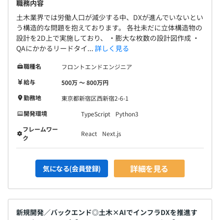
職務内容
土木業界では労働人口が減少する中、DXが進んでいないとい
う構造的な問題を抱えております。 各社未だに立体構造物の
設計を2D上で実施しており、 ・膨大な枚数の設計図作成 ・
QAにかかるリードタイ...
詳しく見る
職種名
フロントエンドエンジニア
給与
500万 〜 800万円
勤務地
東京都新宿区西新宿2-6-1
開発環境
TypeScript
Python3
フレームワー
React
Next.js
ク
詳細を見る
気になる(会員登録)
新規開発／バックエンド◎土木×AIでインフラDXを推進す