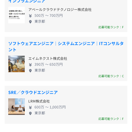
■賞与：業績に応じて支給／昇給年1回
インフラエンジニア
力》 ■柔軟性と自律性を重視した働き方 時間や場所
■諸手当：通勤手当（会社規定に基づき支給）
相談の上、ご希望のマシンを支給いたします。
アベールクラウドテクノロジー株式会社
に縛られない極めて柔軟な働き方を実践しています。
休憩時間：休憩60分 ※昼食時間は業務の都合により各々
500万 〜 700万円
勤務地は自由で、コアタイムなしのフルリモート・
の自主性に任せています
東京都
フルフレックスが可能です。これは、仕事と私生活を
応募可能ランク：F
平均残業時間：平均残業時間：40時間
分断しない「ワークアズライフ」という考えに基づ
いています。仕事も趣味も暮らしの一部と捉え、人生
ソフトウェアエンジニア｜システムエンジニア｜ITコンサルタ
を豊かにするための活動として業務に向き合える環
ント
境が提供されています。また、この柔軟な体制は子育
・完全週休2日制（土・日）
エイムネクスト株式会社
て世代への大きな配慮にもなっており、メンバーの
・祝日
390万 〜 650万円
デイリースクラムを毎朝、スプリントを（週1）、チーム
約半数が子育て中でありながら、スタートアップと
東京都
・年末年始休暇
定例、全体定例（週1）を30分程度実施しています。
して仕事と育児を高いレベルで両立させています。
応募可能ランク：C
・特別（慶弔）休暇
25年の夏にβ版のリリースをおこなったため、顧客から回
■プロフェッショナルとしての成長と責任ある文化
・リフレッシュ（夏季）休暇：3日
収した課題の解決やアップデートを細かくコミュニケーシ
当社のカルチャーでは、ひとりひとりに大きな裁量
・有給休暇
SRE／クラウドエンジニア
ョンをとって能動的におこなっています。
と責任が与えられ、多様なチャレンジを通じて自ら
LRM株式会社
成長することが強く求められます。プロダクト開発や
600万 〜 1,000万円
【開発環境】
BIMCIM3D開発といった公共事業を担う技術集団とし
東京都
・バックエンド：FastAPI
て、特に高い倫理観と、「最初から最後まで責任を持
応募可能ランク：F
・通勤手当
・フロントエンド：React（TypeScript）／Next.Js
つ」というやりきるマインドを大切にしています。こ
・リモート手当
・クラウド：AWS／Azure／Cloudflare／GitHub Pages
の自律と責任の文化が、メンバーをプロフェッショ