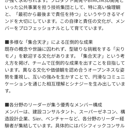
が強く求められます。プロダクト開発やBIMCIM3D開発と
いった公共事業を担う技術集団として、特に高い倫理観
と、「最初から最後まで責任を持つ」というやりきるマイ
ンドを大切にしています。この自律と責任の文化が、メン
バーをプロフェッショナルとして育てています。
■多様な「集合天才」による圧倒的な成果
既存の概念や世論に囚われず、型破りな挑戦をする「尖り
モノ」を歓迎する文化があります。「集合天才」という考
え方を掲げ、チームで圧倒的な成果を出すことを目指して
います。異なる文化や価値観を認め合うオープンネスな姿
勢を重視し、互いの強みを生かすことで、円滑なコミュニ
ケーションを通じた相互理解とシナジーを生み出していま
す。
■各分野のリーダーが集う優秀なメンバー構成
メンバーは、建設コンサルタント、スーパーゼネコン、構
造設計企業、Sier、ベンチャーなど、各分野のリーダー経
験者が集結しています。具体的にはパシフィックコンサル