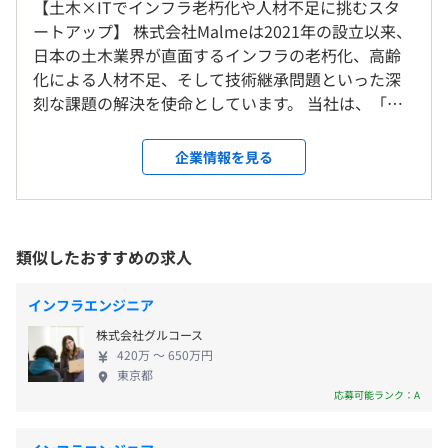
【土木×ITでインフラ老朽化や人材不足に挑むスタ
■基本給：約●万～●万円
ートアップ】 株式会社Malmeは2021年の設立以来、
就業場所の変更範囲
■固定残業代：●時間分、約●万～●万円（超過分は別途
■図面コミュニケーションを円滑にし、設計ミスをなくす
日本の土木業界が直面するインフラの老朽化、高齢
＜雇入時＞
支給）
『CiviLink』
化による人材不足、そして技術継承問題といった深
東京本社、および自宅
■その他定額手当：●万円
・照査作業の 進捗管理・取りこぼし防止
刻な課題の解決を使命としています。 当社は、「土
＜変更範囲＞
・設計更新情報の 共有・連携
木×AI」によるインフラDXを推進することで、日本
会社の定める場所（テレワークをおこなう場所を含む）
・図面判読AIによる業務プロセスの自動化
の土木業界を世界と戦える強さと魅力を持つ業界へ
企業情報を見る
・土木設計経験者による導入サポート・改善提案
と変革するために創業されました。 当社の事業の中
受動喫煙防止措置に関する事項
核は2つの柱で構成されています。 1つは、土木技術
敷地内禁煙（喫煙場所あり）
（※
想定年収
は年収提示額を保証するものではありません）
者によるBIM/CIM支援を通じて、建設コンサルタント
やゼネコンの現場が抱える具体的な課題を解決する
類似したおすすめの求人
入社後は、土木業界特有の業務をOJTで学びながら、実プ
こと。 もう1つは、AIなどの最新技術を活用した
ロジェクトを通じてDX開発に携わります。
SaaSプロダクトを開発することです。特に、このプ
■賃金形態：月給制
インフラエンジニア
レビューや技術共有の文化が根づいており、業界理解とエ
ロダクト開発では現場の実情理解を重視し、ベテラ
■賃金の決定方法：当社規定により決定
ンジニアスキルの両面で成長できる環境です。
株式会社グルコース
ン技術者が持つ属人的な「経験知」を、テクノロジ
■月給：416,667円〜583,333円（固定残業代を含む）
技術勉強会の開催や資格取得支援もあり、学び続けるエン
420万 〜 650万円
ーの力で誰もが活用できる「集合知」へと変えるこ
・基本給：324,484円〜454,082円
東京都
ジニアを全力で応援しています。
とを目指しています。 この革新的なアプローチを通
応募可能ランク：A
・固定残業代：40時間分／92,183円〜129,251円（超過
じて、未来のインフラをともに創造していく熱意あ
分は別途支給）
るエンジニアを募集しています！ 《当社で働く魅