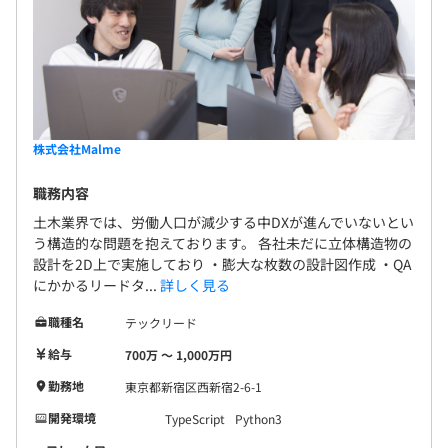
株式会社Malme
職務内容
土木業界では、労働人口が減少する中DXが進んでいないとい
う構造的な問題を抱えております。 各社未だに立体構造物の
設計を2D上で実施しており ・膨大な枚数の設計図作成 ・QA
にかかるリードタ...
詳しく見る
職種名
テックリード
給与
700万 〜 1,000万円
勤務地
東京都新宿区西新宿2-6-1
開発環境
TypeScript
Python3