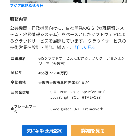
アジア航測株式会社
職務内容
公共機関・行政機関向けに、自社開発のGIS（地理情報シス
テム・地図情報システム）をベースとしたソフトウェアによ
るクラウドサービスを展開しています。 クラウドサービスの
技術営業～設計・開発、導入・...
詳しく見る
GISクラウドサービスにおけるアプリケーションエン
職種名
ジニア（大阪市）
給与
465万 〜 730万円
勤務地
大阪府大阪市北区天満橋1-8-30
C＃
PHP
Visual Basic(VB.NET)
開発環境
JavaScript
SQL
HTML+CSS
フレームワー
CodeIgniter
.NET Framework
ク
詳細を見る
気になる(会員登録)