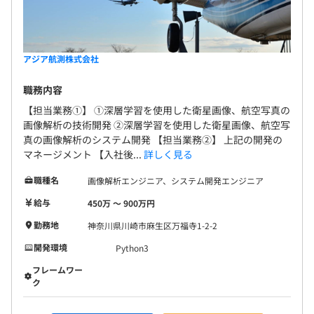
名）
＠新卒・中途入社割合は1：1です。
アジア航測株式会社
職務内容
【担当業務①】 ①深層学習を使用した衛星画像、航空写真の
画像解析の技術開発 ②深層学習を使用した衛星画像、航空写
真の画像解析のシステム開発 【担当業務②】 上記の開発の
マネージメント 【入社後...
詳しく見る
職種名
画像解析エンジニア、システム開発エンジニア
給与
450万 〜 900万円
勤務地
神奈川県川崎市麻生区万福寺1-2-2
開発環境
Python3
フレームワー
ク