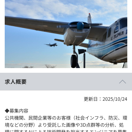
イベント・セミナー
paiza times
再チャレンジ結果一覧
リファレンス
インタビュー
note
就活成功ガイド
プラン
個人向けプラン
法人向けプラン
学校向けプラン
求人概要
契約内容・クーポン
更新日：2025/10/24
◆募集内容
公共機関、民間企業等のお客様（社会インフラ、防災、環
境などの分野）より受託した画像や3D点群等の分析、処
理に関するAIによる技術開発を担当するエンジニアを募集