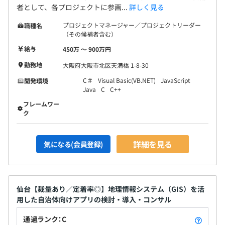
者として、各プロジェクトに参画...
詳しく見る
プロジェクトマネージャー／プロジェクトリーダー
職種名
（その候補者含む）
給与
450万 〜 900万円
勤務地
大阪府大阪市北区天満橋 1-8-30
C＃
Visual Basic(VB.NET)
JavaScript
開発環境
Java
C
C++
フレームワー
ク
詳細を見る
気になる(会員登録)
仙台【裁量あり／定着率◎】地理情報システム（GIS）を活
用した自治体向けアプリの検討・導入・コンサル
通過ランク：C