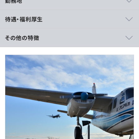
勤務地
・防災や環境問題への対応など、社会貢献性の高い事業を
待遇・福利厚生
展開している会社です。自社で航空機を6機保有してお
り、航空写真や点群データを実際に取得できる点に特徴が
あります。
その他の特徴
・アジア航測はお客様から「技術のアジア」と技術力の高
さをお褒めいただくことが多く、この評価は社員のプライ
モデル年収：6,750,000円（40歳、4等級、世帯主（自
ドでもあります。
宅）、保有資格なし、20時間残業）
・エンジニアの挑戦を応援するため、自分のやりたいこと
※経験、年齢、能力を考慮の上、当社規定により決定しま
ができる土壌があります。会社から指示されたことをやる
す。
のではなく、自分からやりたいことを企画提案できます。
またそういう意識を持って仕事ができる環境です。
・防災や市町村など案件の幅が広く、インプット機会が多
いです。社内にいる技術者はさまざまな知識に特化した有
意識者がたくさんおり、エンジニアとしてのスキル・経験
（※
想定年収
は年収提示額を保証するものではありません）
を広げられます。
9：00〜17：10