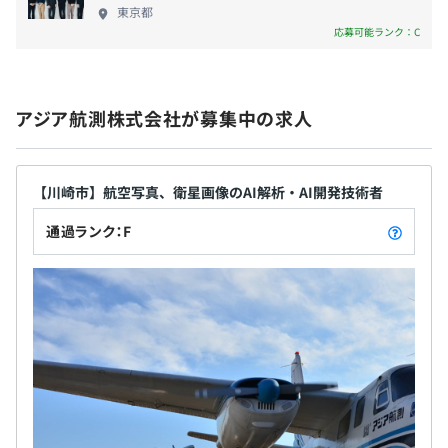
東京都
・DB：PostgreSQL／PostGIS他
応募可能ランク：C
・ミドルウェア・ツールなど：ArcGIS他
3カ月
アジア航測株式会社が募集中の求人
期首に目標面談を実施。設定した目標の達成度を期末に評
価します。
職能資格制度に基づき、社員を1～6等級に格付けし、社
【川崎市】航空写真、衛星画像のAI解析・AI開発技術者
員は等級に応じた職務を遂行します。
通過ランク：F
基本給は、等級に応じて設定されています。大学新卒者は
2等級からスタートします。
業務経験と評価ポイントに応じて、昇格していきます。
グループ全体：1762名
・アジア航測単体：1311名
社会基盤システム開発センター 182名（うち正社員81