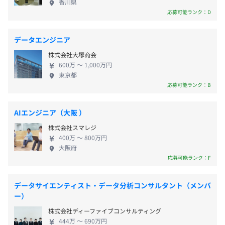
香川県
地下鉄谷町線・堺筋線「南森町」駅3番出口より徒歩10
業績連動賞与年 2 回支給(夏冬) 賞与実績：R6年度7.5ヶ
GIS、Web版、スマホ・タブレット版、GISクラウド
応募可能ランク：D
分
月、R5年度9.0ヶ月、R4年度 8.0ヶ月、R3年度 7.5ヶ月、
サービスなど、最新のIT技術を取り入れた幅広い製品
R2年度7.0ヶ月
を用意。統合型GISの運用には継続的な対応が必要と
データエンジニア
物静かな方が多いですが、相談にはしっかり乗ってくれま
なるため、行政支援分野の技術者と共に保守まで担
すので、分からないことはなんでも質問してください！
株式会社大塚商会
当します。自治体職員から喜びの声をいただける機会
600万 〜 1,000万円
あり、やりがいを感じられる場面も多いです。 ◆組
東京都
年1回
【開発環境】
織風土 当社には自分のやりたいことを実現できる土
応募可能ランク：B
■Web開発
壌があります。たとえば、データの測定の仕方など自
・サーバ：Windows Server（オンプレまたはAWS等のク
由に決められますし、企画提案もいつでも大歓迎！
AIエンジニア（大阪 ）
ラウド）
防災・市町村など幅広い案件に携われたり、インプ
・言語：Java、JavaScript他
健康保険、厚生年金保険、雇用保険、労災保険、厚生年金
株式会社スマレジ
ット機会も充実しており、多様な知識を持つ有意識
・開発フレームワーク：CodeIgniter他
基金、退職金制度
400万 〜 800万円
者が活躍しています。技術力の高い先輩たちとともに
大阪府
・DB：PostgreSQL／PostGIS
※MBK連合健康保険組合加入
エンジニアとしての可能性を追求できる環境です。
応募可能ランク：F
・ミドルウェア・ライブラリ：OpenLayers他
■デスクトップ開発
データサイエンティスト・データ分析コンサルタント（メンバ
ー）
・環境：Windows環境
無期雇用
・開発環境：Visual Studio、eclipse他
株式会社ディーファイブコンサルティング
・言語：C++、C#、VB.Net
444万 〜 690万円