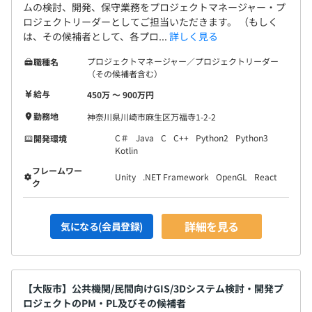
ムの検討、開発、保守業務をプロジェクトマネージャー・プ
ロジェクトリーダーとしてご担当いただきます。 （もしく
は、その候補者として、各プロ...
詳しく見る
プロジェクトマネージャー／プロジェクトリーダー
職種名
（その候補者含む）
給与
450万 〜 900万円
勤務地
神奈川県川崎市麻生区万福寺1-2-2
C＃
Java
C
C++
Python2
Python3
開発環境
Kotlin
フレームワー
Unity
.NET Framework
OpenGL
React
ク
詳細を見る
気になる(会員登録)
【大阪市】公共機関/民間向けGIS/3Dシステム検討・開発プ
ロジェクトのPM・PL及びその候補者