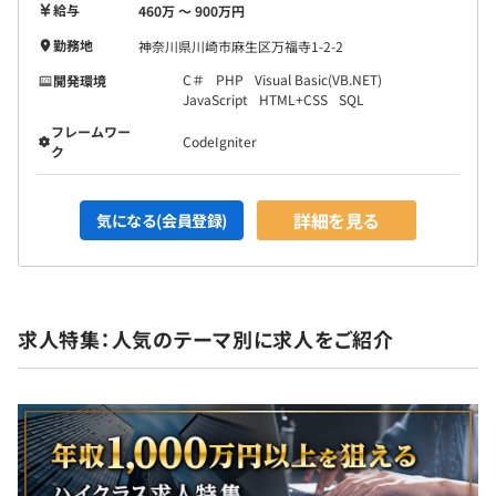
給与
460万 〜 900万円
勤務地
神奈川県川崎市麻生区万福寺1-2-2
C＃
PHP
Visual Basic(VB.NET)
開発環境
JavaScript
HTML+CSS
SQL
フレームワー
CodeIgniter
ク
詳細を見る
気になる(会員登録)
求人特集：人気のテーマ別に求人をご紹介