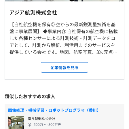
西日本支社（大阪市北区天満橋）での勤務、もしくはリモ
フレックス制度あり／コアタイム（10：00〜16：00）
◆弊社で実施したAI開発の例（弊社ホームページで、技術
ート勤務（週1～2日程度）です。（在宅勤務手当支給）
アジア航測株式会社
休憩時間：12：00〜13：00（60分）
報として成果を公開しています）
平均残業時間：平均30時間／月
・道路地図作成のための車載型レーザ計測点群の自動分類
【自社航空機を保有◎空からの最新鋭測量技術を基
就業場所の変更範囲
・航空レーザ点群データ等からの広域の建物3次元モデル
盤に事業展開】 ◆事業内容 自社保有の航空機に搭載
＜雇入時＞
の自動生成
した各種センサーによる計測技術・計測データをコ
西日本支社（大阪市北区天満橋 1-8-30）、又は労働者の
・樹木管理のための航空レーザ点群データからの広葉樹単
アとして、計測から解析、利活用までのサービスを
自宅若しくはサテライトオフィス
完全週休2日制（休日は土日祝日）
木抽出
提供している会社です。地図、航空写真、3次元点群
＜変更範囲＞
※年間休日数120日以上
・河川堤防管理のための堤防の変状個所の抽出、評価手法
データなどのデータの処理、可視化、解析などに関
会社の定める場所（テレワークを行う場所を含む）
開発
わるプログラム開発、利用・共有のためのシステム
企業情報を見る
開発、それらに関するコンサルティングを実施して
受動喫煙防止措置に関する事項
います。 ◆仕事内容 確かな技術力で、空間情報をコ
従業員に対する受動喫煙対策：あり
・通勤手当（定期代上限）
ンサルティングし、安全・安心で豊かな社会を支え
対策内容：敷地内禁煙（喫煙場所あり）
・残業手当
・学ぶ意欲がありスキルUPを目指す方には、必要に応じ
る仕事です。空間情報の処理・解析技術を駆使し、計
類似したおすすめの求人
・在宅勤務手当
て外部研修やセミナーなどを受講できます。
画策定に必要な数値シミュレーションやGIS（地理情
※労働組合あり／福利厚生施設あり
・技術書は会社で購入します。
報システム）や計測技術をもとにシステム開発を実
画像処理・機械学習・ロボットプログラマ（香川）
・一部の資格については、社内講習や講習会参加費用の支
施。また、豊富な業務支援の知識を活用し、自治体
JR大阪環状線「桜ノ宮」駅西口より徒歩10分
給があります。（資格取得後は、資格手当が支給されま
鎌長製衡株式会社
業務支援システムを独自開発・提供しています。 現
JR東西線「大阪天満宮」駅1番出口より徒歩10分
す）
500万 〜 800万円
在は4世代目の『ALANDIS＋』を開発し、統合型