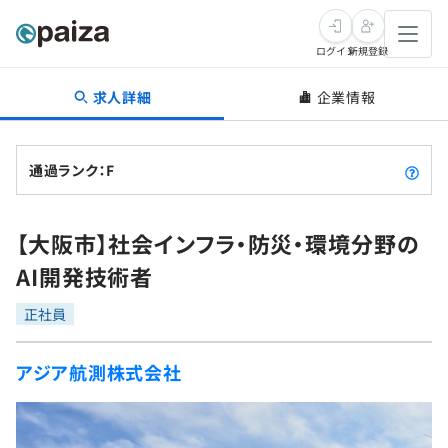
ログイン
新規登録
求人詳細
企業情報
転職・キャリア
未経験転職
求人検索
通過ランク：F
新卒就活
求人検索
インタビュー
【大阪市】社会インフラ・防災・環境分野の
学習
求人検索
インタビュー
転職成功ガイド
AI開発技術者
本選考
スキルチェック
講座一覧
転職成功ガイド
転職エージェント
正社員
ゲーム・マンガ
インターン
プログラミング言語
問題集
アジア航測株式会社
メディア
SQL
4択課題
新卒エージェント
paizaとは？
Tech Team Journal
評価結果一覧
ナレッジ