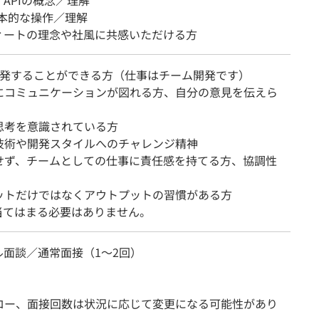
ul APIの概念／理解
基本的な操作／理解
ィートの理念や社風に共感いただける方
開発することができる方（仕事はチーム開発です）
にコミュニケーションが図れる方、自分の意見を伝えら
思考を意識されている方
技術や開発スタイルへのチャレンジ精神
せず、チームとしての仕事に責任感を持てる方、協調性
ットだけではなくアウトプットの習慣がある方
当てはまる必要はありません。
ル面談／通常面接（1～2回）
ロー、面接回数は状況に応じて変更になる可能性があり