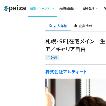
転職・キャリア
未経験転職
新卒就活
求人検索
求人検索
求人検索
求人詳細
企業情報
本選考
インタビュー
インタビュー
インターン
札幌・SE【在宅メイン／
転職成功ガイド
転職成功ガイド
ア／キャリア自由
新卒エージェ
転職エージェント
正社員
イベント・セ
株式会社アルディート
インタビュー
就活成功ガイ