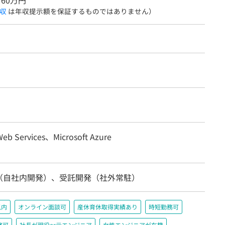
760万円
収
は年収提示額を保証するものではありません）
eb Services、Microsoft Azure
（自社内開発）、受託開発（社外常駐）
以内
オンライン面談可
産休育休取得実績あり
時短勤務可
務可
社長が現役or元エンジニア
女性エンジニアが在籍