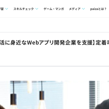
学習
スキルチェック
ゲーム・マンガ
メディア
paizaとは？
講座一覧
プログラミング言語
Tech Team Journal
問題集
SQL
paiza times
生活に身近なWebアプリ開発企業を支援】定
4択課題
評価結果一覧
note
ント
ナレッジ
再チャレンジ結果一覧
ミナー
リファレンス
プラン
ド
個人向けプラン
法人向けプラン
学校向けプラン