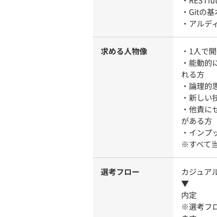
・RESTf
・Gitの
・アルデ
求める人物像
・1人で
・能動的
れる方
・論理的
・新しい
・他責に
がある方
・インプ
※すべて
選考フロー
カジュア
▼
内定
※選考フ