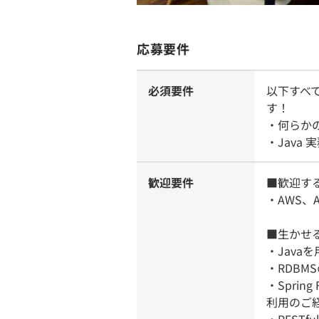
応募要件
必須要件
以下すべ
す！
・何らか
・Java
歓迎要件
■歓迎す
・AWS、
■生かせ
・Java
・RDBM
・Spri
利用のご