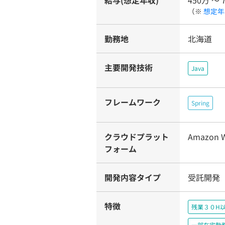
給与(想定年収)
450万 〜 
（※
想定年
勤務地
北海道
主要開発技術
Java
フレームワーク
Spring
クラウドプラット
Amazon W
フォーム
開発内容タイプ
受託開発
特徴
残業３０H
一部在宅勤