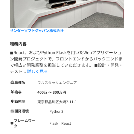
サンダーソフトジャパン株式会社
職務内容
◼︎React、およびPython Flaskを用いたWebアプリケーショ
ン開発プロジェクトで、フロントエンドからバックエンドま
で幅広い開発業務を担当していただきます。 ◼︎設計・開発・
テスト...
詳しく見る
職種名
フルスタックエンジニア
給与
400万 〜 800万円
勤務地
東京都品川区大崎2-11-1
開発環境
Python3
フレームワー
Flask
React
ク