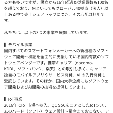
る方も多いですが、設立から16年経過＆従業員数も100名
を超えており、何といってもグローバル40拠点（法人）以
上ある中で売上シェアトップにつき、その心配は無用で
す。
私たちは、以下の3つの事業を展開しています。
▍モバイル事業
国内すべてのスマートフォンメーカーへの新機種のソフト
ウェア開発～検証を全面的に支援している国内有数のソフ
トウェアベンダーです。携帯キャリア（docomo、
KDDI、ソフトバンク、楽天）との取引も多く、キャリア
独自のモバイルアプリやサービス開発、AI の先行開発も
受託しています。そのほか、国内大手企業にもソフトウェ
ア開発およびAI開発の技術を提供しています。
▍IoT事業
2016年にIoT市場へ参入。QC SoCをコアとしたIoTシステ
ムのハード（ソフト）ウェア設計～量産までおこない、ア