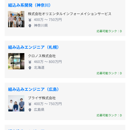
開発、AI の先行開発も受託しています。そのほか、
組込み系開発（神奈川）
国内大手企業にもソフトウェア開発およびAI開発の
株式会社オリエンタルインフォーメイションサービス
技術を提供しています。 ▍IoT事業 2016年にIoT市場
400万 〜 750万円
へ参入。QC SoCをコアとしたIoTシステムのハード
神奈川県
通勤交通費全額実費支給（上限5万円）
（ソフト）ウェア設計～量産までおこない、アプリ
応募可能ランク：D
ケーションの範囲も広く、4G／5G通信機器、スマー
トカメラ、XR、IHH、コミュニケーションロボッ
組み込みエンジニア（札幌）
ト、WoS分野のメーカーを顧客にメイン基板の設
昇給：あり
クロノス株式会社
計・製造から、ODMとして完成品の生産、連携する
460万 〜 800万円
クラウドソフトウェアの開発までワンストップで提
北海道
供しています。また、Edge Computing Boxをベース
応募可能ランク：D
にAI 画像認識ソリューションの展開もおこなってい
社会保険完備（健康保険・厚生年金保険、雇用保険・労災
ます。 ▍オートモーティブ事業 コックピット／
保険）
組み込みエンジニア（広島）
ADAS系のソフトウェアを得意としており、国内の完
ブライザ株式会社
成車メーカー／Tier1を顧客としています。グループ
400万 〜 750万円
会社のRightware社のKanziは、トヨタのグローバル
広島県
全車種に採用されるなど、車載HMIエンジンとして世
応募可能ランク：D
無期雇用
界トップクラスのシェアを誇り、自社車載OS「Aqua
Drive OS」を開発、最新SoC上に先進の統合コックピ