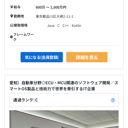
給与
600万 〜 1,000万円
勤務地
東京都品川区大崎2-11-1
開発環境
Java
C
C++
Kotlin
フレームワー
ク
詳細を見る
気になる(会員登録)
愛知）自動車分野◎ECU・MCU関連のソフトウェア開発／ス
マートOS製品と技術力で世界を牽引するIT企業
通過ランク：C