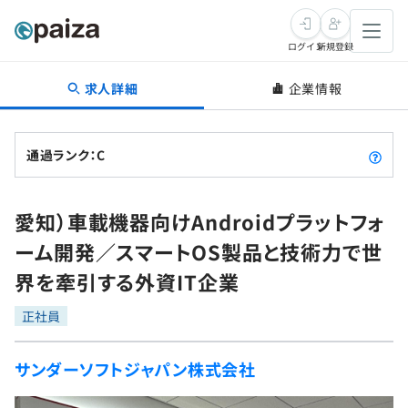
ログイン
新規登録
求人詳細
企業情報
転職・キャリア
未経験転職
求人検索
通過ランク：C
新卒就活
求人検索
インタビュー
愛知）車載機器向けAndroidプラットフォ
学習
求人検索
インタビュー
転職成功ガイド
ーム開発／スマートOS製品と技術力で世
本選考
スキルチェック
講座一覧
界を牽引する外資IT企業
転職成功ガイド
転職エージェント
ゲーム・マンガ
インターン
プログラミング言語
正社員
問題集
メディア
SQL
4択課題
サンダーソフトジャパン株式会社
新卒エージェント
paizaとは？
Tech Team Journal
評価結果一覧
ナレッジ