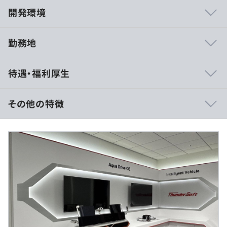
開発環境
勤務地
ノートPC、マウス、必要に応じて携帯電話を支給しま
待遇・福利厚生
す。
その他の特徴
＜月給制＞
プロジェクトごとに選択、ウォーターフォール、アジャイ
※年収600万～1,000万円の事例の場合
ル、コーディング規約あり
■賃金形態：月給制
■賃金の決定方法：当社規定により決定
■月給：約50万〜83.3万円（固定残業代を含む）
■基本給：約38万～63.4万円
■固定残業代：約11.9万円～19.8万円（40時間分）
※超過分は別途支給
■その他定額手当：なし