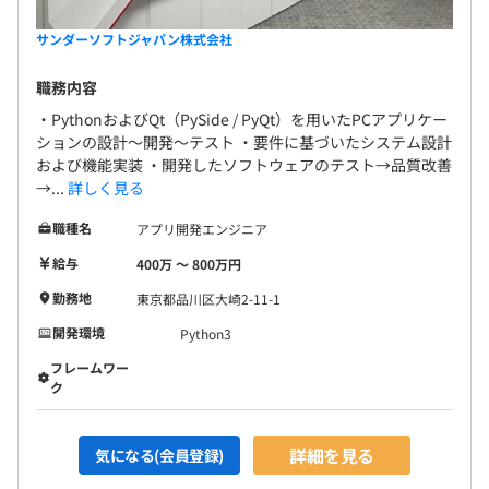
サンダーソフトジャパン株式会社
職務内容
・PythonおよびQt（PySide / PyQt）を用いたPCアプリケー
ションの設計～開発～テスト ・要件に基づいたシステム設計
および機能実装 ・開発したソフトウェアのテスト→品質改善
→...
詳しく見る
職種名
アプリ開発エンジニア
給与
400万 〜 800万円
勤務地
東京都品川区大崎2-11-1
開発環境
Python3
フレームワー
ク
詳細を見る
気になる(会員登録)