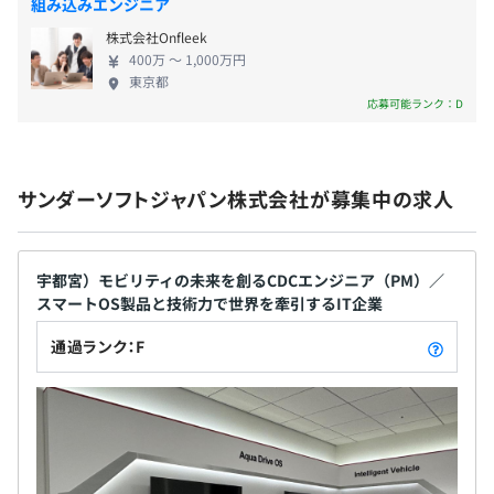
組み込みエンジニア
ットシステムを、世界に先駆けて自動車関連企業と
株式会社Onfleek
共同開発しています。 サンダーソフトジャパンで
6カ月（期間中、条件の変更はありません）
400万 〜 1,000万円
は、よい意味で「とりあえずやってみよう」精神の
東京都
チャレンジスピリッツを多くの社員が持っています。
応募可能ランク：D
逆に「失敗したら誰が責任を？」という考え方をし
ないので、自分で考えた「何かを試したい方」や
「トライ＆エラーで最適解を導き出したい方」には
サンダーソフトジャパン株式会社が募集中の求人
最適な環境といえます。 当社は、グローバル展開と
日本での事業拡大を進めており、エンジニア・PM・
セールスなど幅広いポジションで積極採用中です。
宇都宮）モビリティの未来を創るCDCエンジニア（PM）／
スマートOS製品と技術力で世界を牽引するIT企業
通過ランク：F