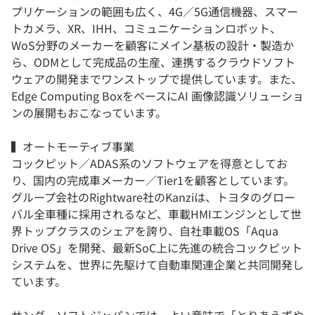
プリケーションの範囲も広く、4G／5G通信機器、スマー
トカメラ、XR、IHH、コミュニケーションロボット、
WoS分野のメーカーを顧客にメイン基板の設計・製造か
ら、ODMとして完成品の生産、連携するクラウドソフト
ウェアの開発までワンストップで提供しています。また、
Edge Computing BoxをベースにAI 画像認識ソリューショ
ンの展開もおこなっています。
▍オートモーティブ事業
コックピット／ADAS系のソフトウェアを得意としてお
り、国内の完成車メーカー／Tier1を顧客としています。
グループ会社のRightware社のKanziは、トヨタのグロー
バル全車種に採用されるなど、車載HMIエンジンとして世
界トップクラスのシェアを誇り、自社車載OS「Aqua
Drive OS」を開発、最新SoC上に先進の統合コックピット
システムを、世界に先駆けて自動車関連企業と共同開発し
ています。