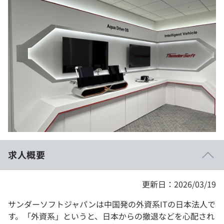
イベント・セミナー
paiza times
再チャレンジ結果一覧
リファレンス
インタビュー
note
就活成功ガイド
プラン
個人向けプラン
法人向けプラン
学校向けプラン
求人概要
契約内容・クーポン
更新日：2026/03/19
サンダーソフトジャパンは中国発の外資系ITの日本法人で
す。「外資系」というと、日本からの撤退などを心配され