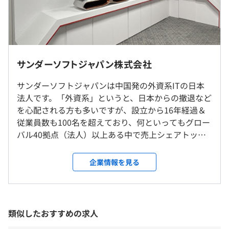
※経験・能力を考慮のうえ、決定します。
◎東京本社、またはクライアント先（愛知県、東京23
区、神奈川県）での勤務となります。
サンダーソフトジャパン株式会社
◎一部車通勤可能（愛知県のクライアント先環境により）
（※
想定年収
は年収提示額を保証するものではありません）
サンダーソフトジャパンは中国発の外資系ITの日本
法人です。「外資系」というと、日本からの撤退など
就業場所の変更範囲
を心配される方も多いですが、設立から16年経過＆
＜雇入時＞
従業員数も100名を超えており、何といってもグロー
愛知県（客先）、および自宅
9:00〜18:00、または10:00〜19:00
バル40拠点（法人）以上ある中で売上シェアトップ
＜変更範囲＞
休憩時間：60分
につき、その心配は無用です。 私たちは、以下の3つ
会社の定める場所（テレワークをおこなう場所を含む）
平均残業時間：平均20時間程度／月
の事業を展開しています。 ▍モバイル事業 国内すべ
企業情報を見る
てのスマートフォンメーカーへの新機種のソフトウ
受動喫煙防止措置に関する事項
ェア開発～検証を全面的に支援している国内有数の
従業員に対する受動喫煙対策：屋内禁煙
ソフトウェアベンダーです。携帯キャリア
《年間休日；124日》※2025年
（docomo、KDDI、ソフトバンク、楽天）との取引
類似したおすすめの求人
・土曜、日曜
も多く、キャリア独自のモバイルアプリやサービス
・祝日