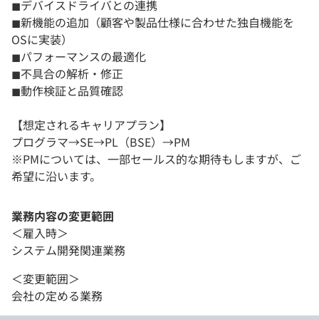
◼︎デバイスドライバとの連携
◼︎新機能の追加（顧客や製品仕様に合わせた独自機能を
OSに実装）
◼︎パフォーマンスの最適化
◼︎不具合の解析・修正
◼︎動作検証と品質確認
【想定されるキャリアプラン】
プログラマ→SE→PL（BSE）→PM
※PMについては、一部セールス的な期待もしますが、ご
希望に沿います。
業務内容の変更範囲
＜雇入時＞
システム開発関連業務
＜変更範囲＞
会社の定める業務