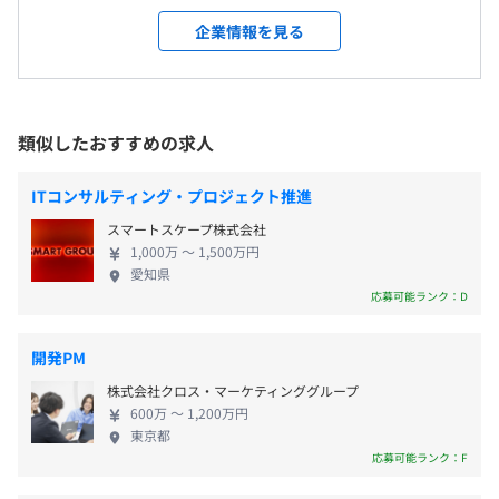
大阪府大阪市中央区南船場3丁目11番10号 心斎橋大陽ビ
開発計画の策定、プロジェクト管理計画書の作成、進捗
ェクトを成功へと導いてきた実績があります。 今で
ル THE HUB 心斎橋 411号室
企業情報を見る
管理、品質管理、変更管理、工程管理、納品管理、コミュ
は、官公庁をはじめとした国からの依頼も多数。億
《年間休日：125日》
ニケーション管理、構成管理、依存関係管理、欠陥管理、
単位のビッグプロジェクトをも、私たちが動かして
【本社】
・完全週休2日制（土・日）
テスト推進、移行推進
います。 NEWINGSには、ここでしかできない”経
東京都中央区築地3丁目1番12号 フィル・パーク TOKYO
・祝日
験”がたくさんあります。そしてその経験によって得
GINZA Shintomi Lab. 7階
類似したおすすめの求人
・夏季休暇（7～9月の間に3日間取得可能、初年度は入社
られるコンサルティング力、課題解決力、マネジメ
＜変更範囲＞
時期による）
ントスキル。 これからをエンジニアとして生き抜く
会社の定める場所（テレワークをおこなう場所を含む）
・年末年始休暇
ITコンサルティング・プロジェクト推進
■当社にはPMOや社員代替を担うメンバーが多数在籍し
ために必要な力を手にできるでしょう。 「スキルを
・有給休暇
ています。20代・30代も活躍中です！
スマートスケープ株式会社
身につけたい」「成長したい」。もし、そんな気持
・慶弔休暇
受動喫煙防止措置に関する事項
1,000万 〜 1,500万円
ちを持っているなら、あなたの理想のキャリアを、
・産前産後休暇
愛知県
従業員に対する受動喫煙対策：敷地内禁煙／屋内禁煙
ぜひ当社で叶えてください。 ＜NEWINGSで働く魅力
応募可能ランク：D
・育児休暇
＞ ★あなたの市場価値を高めるスキルを手に入れる
・介護休暇
ことができます。 《SEから注目度の高い”PMO”のポ
・その他休暇
開発PM
ジションへ》 PMOという言葉が広まる以前から同業
※ 5日以上の連続休暇の取得も可能です
【支社】
株式会社クロス・マーケティンググループ
務を担ってきた当社。PMOになるために必要なマネ
※ 男性社員の育児休暇取得実績あり
大阪メトロ御堂筋線「心斎橋」駅より徒歩1分
600万 〜 1,200万円
ジメントスキルやコンサル力を、私たちが伝授しま
東京都
大阪メトロ長堀鶴見緑地線「心斎橋」駅より徒歩1分
す。 《国のビッグプロジェクトも担当》 金融・官公
応募可能ランク：F
庁系をはじめ、数億～数百億円規模のプロジェクト
【本社】