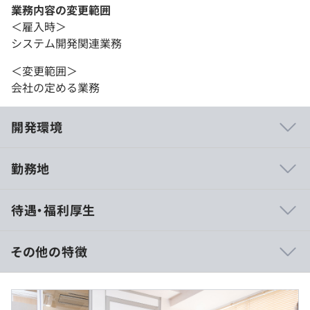
業務内容の変更範囲
＜雇入時＞
システム開発関連業務
＜変更範囲＞
会社の定める業務
開発環境
勤務地
① 保険会社向け生命保険の営業支援システム刷新プロジ
待遇・福利厚生
ェクト
・開発規模：10,000人月
・開発人数：500人程度
その他の特徴
・開発期間：3年間
・対応内容：
月給：54万1,700円～＋決算賞与＋各種手当
プロジェクト管理計画書の作成、進捗管理、変更管理、