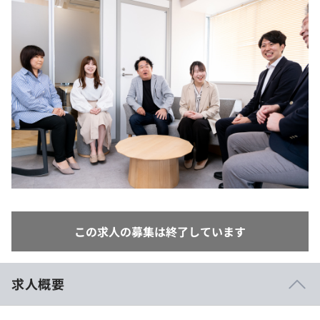
イベント・セミナー
paiza times
再チャレンジ結果一覧
リファレンス
インタビュー
note
就活成功ガイド
プラン
個人向けプラン
法人向けプラン
学校向けプラン
契約内容・クーポン
この求人の募集は終了しています
求人概要