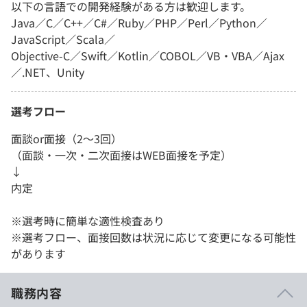
以下の言語での開発経験がある方は歓迎します。
Java／C／C++／C#／Ruby／PHP／Perl／Python／
JavaScript／Scala／
Objective-C／Swift／Kotlin／COBOL／VB・VBA／Ajax
／.NET、Unity
選考フロー
面談or面接（2～3回）
（面談・一次・二次面接はWEB面接を予定）
↓
内定
※選考時に簡単な適性検査あり
※選考フロー、面接回数は状況に応じて変更になる可能性
があります
職務内容