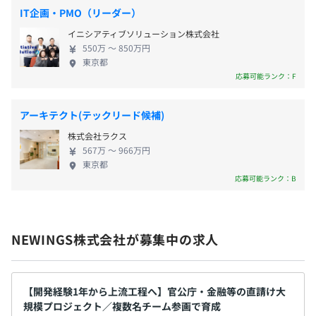
をメインで担当します。期間は1～2年から、長いも
・交通費全額支給
東京メトロ有楽町線「新富町」駅より徒歩1分
IT企画・PMO（リーダー）
のでは8年にわたるものも。 エンドユーザーと近い距
東京メトロ日比谷線「築地」駅より徒歩2分
イニシアティブソリューション株式会社
離でプロジェクトを動かす、貴重な経験を積めるは
550万 〜 850万円
ずです。 ★あなたの希望を実現する制度・環境があ
東京都
ります。 《前職から年収が100万円以上アップした社
応募可能ランク：F
決算賞与 ※業績に応じて支給
員も！》 あなたのスキルや頑張りをきちんと評価
し、しっかり還元。 自己研鑽や資格取得に対しても
アーキテクト(テックリード候補)
手当を支給しています。 収入面においても満足して
株式会社ラクス
いただけるでしょう。 《安心の育成環境でスキルア
昇給・昇格査定年2回(2月・8月)
567万 〜 966万円
ップ》 まずはあなたの経験や能力などを考慮し、で
東京都
きるところからお任せしていくのでご安心を。 プロ
応募可能ランク：B
ジェクトへは、必ず複数名のチームで参画をするた
め、わからないことがあれば先輩社員に何でも気軽
各種社会保険完備（雇用・労災・健康・厚生年金）
に聞ける雰囲気です。
NEWINGS株式会社が募集中の求人
無期雇用
【開発経験1年から上流工程へ】官公庁・金融等の直請け大
規模プロジェクト／複数名チーム参画で育成