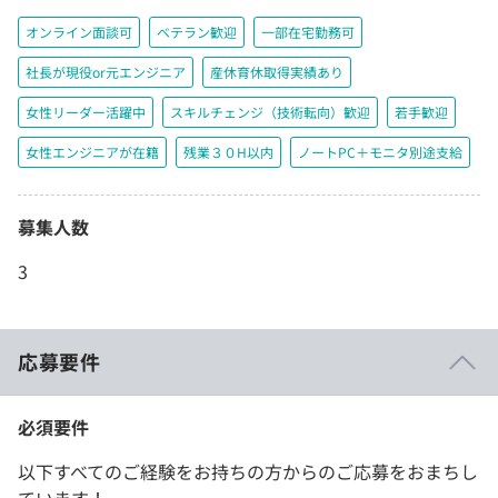
オンライン面談可
ベテラン歓迎
一部在宅勤務可
社長が現役or元エンジニア
産休育休取得実績あり
女性リーダー活躍中
スキルチェンジ（技術転向）歓迎
若手歓迎
女性エンジニアが在籍
残業３０H以内
ノートPC＋モニタ別途支給
募集人数
3
応募要件
必須要件
以下すべてのご経験をお持ちの方からのご応募をおまちし