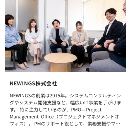
工程管理、コミュニケーション管理、構成管理、欠陥管
【内訳】
理、テスト推進、移行推進
基本給：400,795円 ～
みなし残業手当：140,905円～（45時間分を含む）
②公共系業務システム刷新プロジェクト
※経験・スキルなどを考慮して決定
・開発規模：100,000人月以上
※超過分は、追加で別途支給
・開発人数：1,000人以上
※3カ月間の試用期間あり（この間、待遇面に変動なし）
・開発期間：約10年間
・対応内容：
プロジェクト管理計画書の改訂、進捗管理、品質管理、
変更管理、工程管理、納品管理、コミュニケーション管
理、テスト推進、移行推進
（※
想定年収
は年収提示額を保証するものではありません）
NEWINGS株式会社
就業場所の変更範囲
NEWINGSの創業は2015年。システムコンサルティン
＜雇入時＞
③ 保険会社向け基幹システム構築プロジェクト
グやシステム開発支援など、幅広いIT事業を手がけま
大阪市内にある各プロジェクト先
9:00～18:00
・開発規模：10,000人月
す。 特に注力しているのが、PMO＝Project
※転居をともなう転勤はございません。
休憩時間：12:00〜13:00（60分）
・開発人数：500人程度
Management Office（プロジェクトマネジメントオ
平均残業時間：20時間以下
・開発期間：3年間
フィス）。 PMのサポート役として、業務支援やマネ
【支社】
・対応内容：
ジメントを担っています。 これまで数多くのプロジ