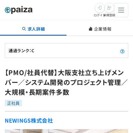
ログイン
新規登録
求人詳細
企業情報
転職・キャリア
未経験転職
求人検索
通過ランク：C
新卒就活
求人検索
インタビュー
【PMO/社員代替】大阪支社立ち上げメン
学習
求人検索
インタビュー
転職成功ガイド
バー／システム開発のプロジェクト管理／
本選考
スキルチェック
講座一覧
大規模・長期案件多数
転職成功ガイド
転職エージェント
ゲーム・マンガ
インターン
プログラミング言語
正社員
問題集
メディア
SQL
4択課題
NEWINGS株式会社
新卒エージェント
paizaとは？
Tech Team Journal
評価結果一覧
ナレッジ