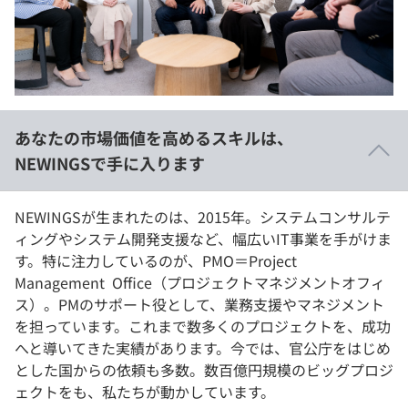
イベント・セミナー
paiza times
再チャレンジ結果一覧
リファレンス
インタビュー
note
就活成功ガイド
プラン
あなたの市場価値を高めるスキルは、
個人向けプラン
NEWINGSで手に入ります
法人向けプラン
NEWINGSが生まれたのは、2015年。システムコンサルテ
ィングやシステム開発支援など、幅広いIT事業を手がけま
学校向けプラン
す。特に注力しているのが、PMO＝Project
Management Office（プロジェクトマネジメントオフィ
契約内容・クーポン
ス）。PMのサポート役として、業務支援やマネジメント
を担っています。これまで数多くのプロジェクトを、成功
へと導いてきた実績があります。今では、官公庁をはじめ
とした国からの依頼も多数。数百億円規模のビッグプロジ
ェクトをも、私たちが動かしています。