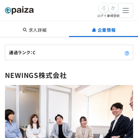
ログイン
新規登録
求人詳細
企業情報
転職・キャリア
未経験転職
求人検索
通過ランク：C
新卒就活
求人検索
インタビュー
NEWINGS株式会社
学習
求人検索
インタビュー
転職成功ガイド
本選考
スキルチェック
講座一覧
転職成功ガイド
転職エージェント
ゲーム・マンガ
インターン
プログラミング言語
問題集
メディア
SQL
4択課題
新卒エージェント
paizaとは？
Tech Team Journal
評価結果一覧
ナレッジ