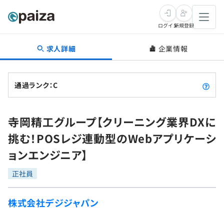
ログイン
新規登録
求人詳細
企業情報
転職・キャリア
未経験転職
求人検索
通過ランク：C
新卒就活
求人検索
インタビュー
寺岡精工グループ【クリーニング業界DXに
学習
求人検索
インタビュー
転職成功ガイド
挑む！POSレジ連動型のWebアプリケーシ
本選考
スキルチェック
講座一覧
ョンエンジニア】
転職成功ガイド
転職エージェント
ゲーム・マンガ
インターン
プログラミング言語
正社員
問題集
メディア
SQL
4択課題
株式会社デジジャパン
新卒エージェント
paizaとは？
Tech Team Journal
評価結果一覧
ナレッジ