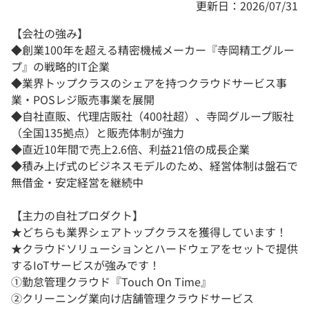
更新日：2026/07/31
【会社の強み】
◆創業100年を超える精密機械メーカー『寺岡精工グルー
プ』の戦略的IT企業
◆業界トップクラスのシェアを持つクラウドサービス事
業・POSレジ販売事業を展開
◆自社直販、代理店販社（400社超）、寺岡グループ販社
（全国135拠点）と販売体制が強力
◆直近10年間で売上2.6倍、利益21倍の成長企業
◆積み上げ式のビジネスモデルのため、経営体制は盤石で
無借金・安定経営を継続中
【主力の自社プロダクト】
★どちらも業界シェアトップクラスを獲得しています！
★クラウドソリューションとハードウェアをセットで提供
するIoTサービスが強みです！
①勤怠管理クラウド『Touch On Time』
②クリーニング業向け店舗管理クラウドサービス