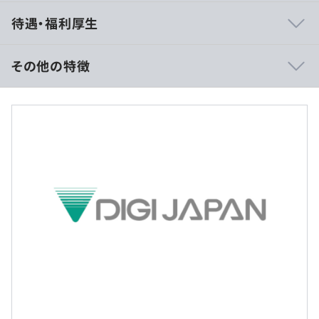
＼親会社である寺岡精工のプロダクトと連携したアプリ開
待遇・福利厚生
発／
■親会社に関するソフトウェアやハードウェア含めたソリ
ューション開発ができる
その他の特徴
■親会社と連携したアプリ開発をおこなっているため、親
会社の顧客に対しても大規模なシステム開発に携われる
【年収520万円〜の例】
■サービスごとで完全に親会社と役割を分けているため、
■賃金形態：月給制
裁量を持ってサービスを開発できる
■賃金の決定方法：当社規定により決定いたします
■毎月親会社と技術交換会を実施しているため、技術カル
■月給：約 339,584円〜
チャーは深く、最新の技術も常にキャッチアップしている
・基本給：約281,250円〜
文化
・固定残業代：20時間分、約46,334円〜（超過分は別途
■親会社との関係性がかなり良好であり、さらに開発につ
支給）
いても完全に裁量があるため自由度含めて高く、親会社側
・その他定額手当：12,000円
のツールやアプリの利用もできるためサービス展開の範囲
も非常に豊富な点は他社にない強み
■年収イメージ（業績賞与込み）
・チャレンジャー（一般）：450万円〜700万円
・主任：600万円〜800万円
・係長：750万円〜1,000万円
◎リモート勤務可（週1回）
・課長：850万円〜1,300万円
《自社サービス》