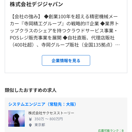
◎転勤なし
株式会社デジジャパン
■DUKE advance：クリーニング店専用レジ
コンパクトでカウンターすっきり！直感操作で誰でも使え
※3カ月の試用期間中についてはキャッチアップのために
【会社の強み】 ◆創業100年を超える精密機械メー
ます。
出社前提でお願いいたします。
カー『寺岡精工グループ』の戦略的IT企業 ◆業界ト
ップクラスのシェアを持つクラウドサービス事業・
■ASTEMPO：店舗管理システム
（※
想定年収
は年収提示額を保証するものではありません）
POSレジ販売事業を展開 ◆自社直販、代理店販社
就業場所の変更範囲
売上・効率UPに貢献！店舗と顧客を見える化できる仕組
（400社超）、寺岡グループ販社（全国135拠点）と
＜雇入時＞
みを提供しています。
販売体制が強力 ◆直近10年間で売上2.6倍、利益21倍
東京本社、および自宅
の成長企業 ◆積み上げ式のビジネスモデルのため、
＜変更範囲＞
企業情報を見る
9：00〜18：00（実働8時間）
■ASTEMPO SMART：クリーニング店専用スマホアプリ
経営体制は盤石で無借金・安定経営を継続中 【主力
会社の定める場所（テレワークをおこなう場所を含む）
※フルフレックス制度がありますが、協力会社の方と一緒
顧客の利便性を高めることで、お店のファンをつくりま
の自社プロダクト】 ★どちらも業界シェアトップク
に開発を進めていただきたいので、上記時間での勤務体制
す。
ラスを獲得しています！ ★クラウドソリューション
となります。
受動喫煙防止措置に関する事項
とハードウェアをセットで提供するIoTサービスが強
休憩時間：60分
類似したおすすめの求人
敷地内禁煙（屋外喫煙可能場所あり）
■Drop & GO：新たな需要創出へ向けた預りボックス
みです！ ①勤怠管理クラウド『Touch On Time』 ②
平均残業時間：月20時間
営業時間外で預りサービス向上と機会ロス削減に役立ちま
クリーニング業向け店舗管理クラウドサービス
システムエンジニア（常駐先：大阪）
す。
『ASTEMPO』 【エンジニアとして働く魅力』 親会
株式会社サクセスストーリー
社との連携により、以下のような環境で開発に取り
■Take ＆ GO：管理が難しい返却ロッカーをシステム化
350万 〜 800万円
組めます！ ▶︎ソフトウェアやハードウェアを含むソ
【年間休日122日】
東京都
お店はレジで簡単管理！お客様はいつでも引き取り、効率
リューション開発で幅広い経験を積める ▶︎親会社の
応募可能ランク：B