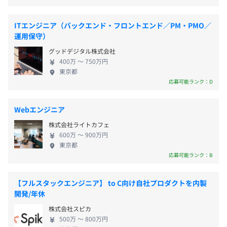
■完全週休2日制（土日祝）
化できます。
顧客に向けた大規模なアプリ開発にも挑戦できる ▶︎
■年末年始：4日
親会社と技術を共有しあうため最新技術も常にキャ
■有給休暇：入社半年経過時点10日
■Payoss：マルチ決済サービス
ITエンジニア（バックエンド・フロントエンド／PM・PMO／
ッチアップできる ▶︎親会社側のツールやアプリを活
運用保守）
※1〜8月末入社は入社日から10日、9月〜12月入社は翌年
各種支払い方法に対応し、契約から精算、端末提供まです
用したサービス展開も提案できる ▶︎子会社として完
1月1日から10日〜
べてのサービスを低料金かつワンストップで提供していま
グッドデジタル株式会社
全に独立しており裁量を持って自由度高く開発でき
■夏期一斉有給休暇：4日
す。
400万 〜 750万円
る 【働く環境】 ◎年間休日122日／部署により完全
東京都
フレックス制度／リモート勤務可／福利厚生充実 ◎
応募可能ランク：D
《関連サービス》
計画的な有給消化を奨励／長期連休をとると補助金
■LANDPIA8 外交：外交専用ハンディ
がもらえるバカンス休暇制度あり ◎資格受験サポー
Webエンジニア
■役職手当
コンパクトで高機能！顧客を可視化し、外交業務を効率化
ト／英会話レッスン／社員同士の勉強会などスキル
■通勤手当（1月あたり上限10万円 ※会社規定に基づき支
します。外交システムをさらに拡張した「店外システム」
株式会社ライトカフェ
アップ支援に積極的
給）
や「本部トータルシステム」も提案できます。
600万 〜 900万円
東京都
■アクティブ手当（固定残業手当）
応募可能ランク：B
■出張手当
■入出荷管理システム（クリーニング工場専用）
■食事手当（月12,000円 ※固定支給）
バーコードを読むだけで入荷・工場内工程・出荷処理がで
■近隣手当
【フルスタックエンジニア】 to C向け自社プロダクトを内製
きるます。
開発/年休
■バカンス休暇手当（入社1年経過以降、土日含め有休3
日消化時）
■タッチオンタイム：クラウド勤怠管理システム
株式会社スピカ
など
500万 〜 800万円
勤務時間を計り勤怠管理を楽にします。