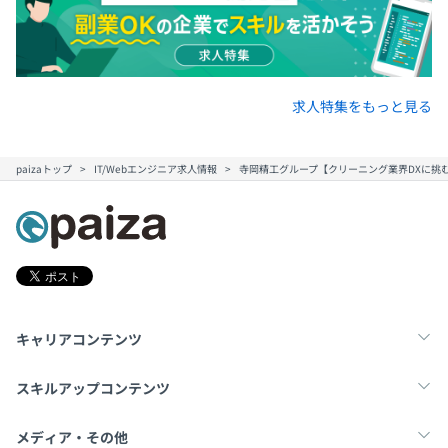
▶︎正社員5名：50代1名、40代1名、30代3名
▶︎開発パートナー：常駐6名
求人特集をもっと見る
paizaトップ
IT/Webエンジニア求人情報
寺岡精工グループ【クリーニング業界DXに挑む
キャリアコンテンツ
転職・キャリア
未経験転職
新卒就活
スキルアップコンテンツ
学習
スキルチェック
マンガ・ゲーム
メディア・その他