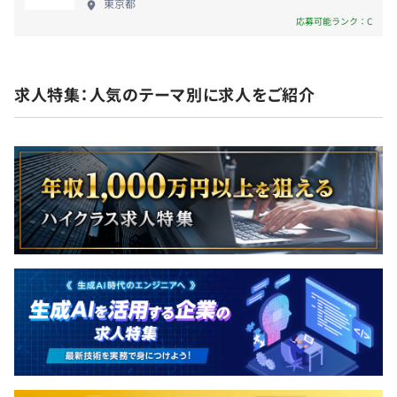
東京都
応募可能ランク：C
■賞与実績：基本給×4カ月分（夏2カ月、冬2カ月）
プロジェクトごとに選択
求人特集：人気のテーマ別に求人をご紹介
■固定賞与の他に会社業績と個人の評価に応じた業績賞与
あり（直近3年支給実績平均：基本給×7カ月）
昇給査定年 年1回（12月）
Amazon CloudWatch
社会保険完備（健康保険・厚生年金加入・雇用保険・労災
保険）
無期雇用