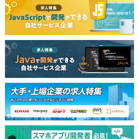
◆開発チームの雰囲気
皆でランチを皆で食べにいったり終業後に飲みにいったり
と和気あいあい雰囲気で、サポートなど社内の他の部署の
3カ月（条件などの変更はありません）
メンバーとのコミュニケーションも良好です。
※会社に慣れていただくために入社3カ月間はテレワーク
不可となります。
◆働きやすい環境づくり
会社として計画的な有給の消化を奨励しており、1週間〜
10日の長期連休をとるメンバーもいます。バカンス休暇制
度という、長期連休をとると会社から補助金が出る制度も
あり、有給は取りやすい環境です。テレワークもOKで
す。
TERAOKA（寺岡精工）グループ：連結3,539名
株式会社デジジャパン：全社38名
【配属先】