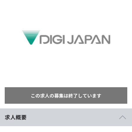
イベント・セミナー
paiza times
再チャレンジ結果一覧
リファレンス
インタビュー
note
就活成功ガイド
プラン
個人向けプラン
法人向けプラン
学校向けプラン
契約内容・クーポン
この求人の募集は終了しています
求人概要