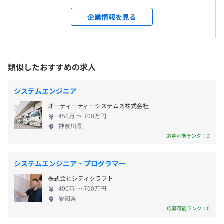
・I・Uターンも歓迎 （住まいの相談など親身に対応いた
社数、業績を伸ばし続けています。 その理由は、同
・祝日
します）！
社の品質と対応力の高さ。 社員の高い技術力のが高
企業情報を見る
・年末年始休暇
い顧客満足度につながっており、ご紹介による新規
・GW休暇
取引も増加。 また、エンジニアファーストの風土が
・夏期休暇
根付いているため、営業もエンジニアが真に活躍で
就業場所の変更範囲
・有給休暇（入社後6カ月以降より10日間）
Docker、AWS CloudFormation、Ansible、VMware
きる案件の確保に注力しています。 約20年間で社員
＜雇入時＞
類似したおすすめの求人
・慶弔休暇
vSphere、Kubernetes、Zabbix、Datadog
数1800名以上・2022年には東証グロース市場に上場
神戸オフィス、および自宅
・特別休暇
を果たしました。 これからも社員の力と、ITの力を
＜変更範囲＞
・産前産後休暇
システムエンジニア
掛け合わせ、日本の未来を作り続けます。
会社の定める場所（テレワークをおこなう場所を含む）
・育児短時間措置
オーティーティーシステムズ株式会社
など
450万 〜 700万円
Apache Hadoop、Apache Spark、Apache Beam、
神奈川県
受動喫煙防止措置に関する事項
PyTorch、pandas、scikit-learn、Jupyter Notebook、
応募可能ランク：D
従業員に対する受動喫煙対策：敷地内すべて禁煙
Matplotlib、NumPy
・交通費支給（月50,000円迄）
システムエンジニア・プログラマー
・時間外手当（全額支給）
株式会社シティクラフト
・在宅手当
〈神戸オフィス〉
400万 〜 700万円
・退職金制度
愛知県
JR東海道本線「三ノ宮駅」徒歩7分
応募可能ランク：C
・家族手当（子ども1人目／月3000円、2人目以降／月
神戸新交通ポートアイランド線「貿易センター駅」徒歩6