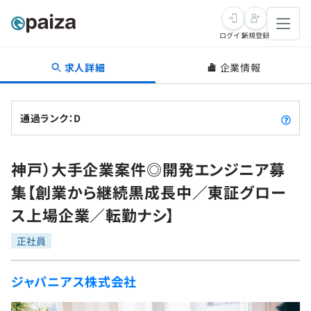
ログイン
新規登録
求人詳細
企業情報
転職・キャリア
未経験転職
求人検索
通過ランク：D
新卒就活
求人検索
インタビュー
神戸）大手企業案件◎開発エンジニア募
学習
求人検索
インタビュー
転職成功ガイド
集【創業から継続黒成長中／東証グロー
本選考
スキルチェック
講座一覧
ス上場企業／転勤ナシ】
転職成功ガイド
転職エージェント
ゲーム・マンガ
インターン
プログラミング言語
正社員
問題集
メディア
SQL
4択課題
ジャパニアス株式会社
新卒エージェント
paizaとは？
Tech Team Journal
評価結果一覧
ナレッジ