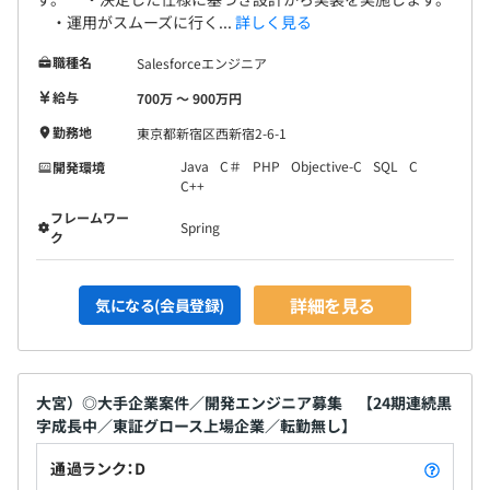
・運用がスムーズに行く...
詳しく見る
職種名
Salesforceエンジニア
給与
700万 〜 900万円
勤務地
東京都新宿区西新宿2-6-1
Java
C＃
PHP
Objective-C
SQL
C
開発環境
C++
フレームワー
Spring
ク
詳細を見る
気になる(会員登録)
大宮）◎大手企業案件／開発エンジニア募集 【24期連続黒
字成長中／東証グロース上場企業／転勤無し】
通過ランク：D