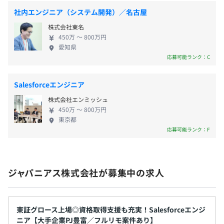
5000円）
分
・役職手当
神戸市営地下鉄海岸線(夢かもめ)「三宮・花時計前駅」徒
社内エンジニア（システム開発）／名古屋
・資格手当（報奨金あり）
歩6分
株式会社東名
阪神本線「三宮駅」徒歩8分
450万 〜 800万円
【開発環境】
神戸新交通ポートアイランド線「三宮駅」徒歩9分
愛知県
OS：Windows、Linux、Unix 等
応募可能ランク：C
言語：Java、C、PHP、Perl、VC++、.NET、ASP、JSP、
賞与：年2回（5月・11月）
SQL、Android、Objective-C
Salesforceエンジニア
DB：Oracle、MySQL、PosgreSQL、SQLite、MS SQL
Server、MS Access など
株式会社エンミッシュ
450万 〜 800万円
昇給：年1回（4月）
東京都
応募可能ランク：F
半年ごとにリーダー（SV）と面談を実施し、目標設定、
振り返りによる評価をおこなっています。
社会保険完備（健康保険〈首都圏デジタル産業健康保険組
ジャパニアス株式会社が募集中の求人
合加入〉・厚生年金保険、雇用保険・労災保険）
東証グロース上場◎資格取得支援も充実！Salesforceエンジ
ニア【大手企業PJ豊富／フルリモ案件あり】