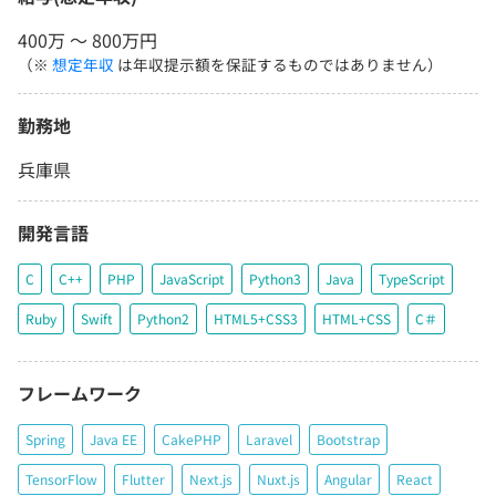
400万 〜 800万円
（※
想定年収
は年収提示額を保証するものではありません）
勤務地
兵庫県
開発言語
C
C++
PHP
JavaScript
Python3
Java
TypeScript
Ruby
Swift
Python2
HTML5+CSS3
HTML+CSS
C＃
フレームワーク
Spring
Java EE
CakePHP
Laravel
Bootstrap
TensorFlow
Flutter
Next.js
Nuxt.js
Angular
React