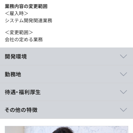
業務内容の変更範囲
＜雇入時＞
システム開発関連業務
＜変更範囲＞
会社の定める業務
開発環境
勤務地
弊社では、メーカー中心のプライム案件にこだわって案件
待遇・福利厚生
を受注しています。
これは社員の成長・負担軽減や企業の利益・リスク軽減な
どの面から考えて、2次請けや3次請け案件よりも、あらゆ
その他の特徴
る面でメリットがあると考えるからです。
プロジェクトはお取引先と直接やり取りが中心となります
・経験・能力を考慮の上、当社規定により決定します。
ので、もちろん上流フェーズに携わることができます。
・固定残業代（みなし残業代）制ではありません。