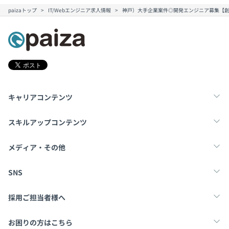
paizaトップ
IT/Webエンジニア求人情報
神戸）大手企業案件◎開発エンジニア募集【
キャリアコンテンツ
転職・キャリア
未経験転職
新卒就活
スキルアップコンテンツ
学習
スキルチェック
マンガ・ゲーム
メディア・その他
Tech Team Journal
paiza times
note
SNS
X
Facebook
採用ご担当者様へ
採用・教育をお考えの企業様へ
中途求人掲載はこちら
お困りの方はこちら