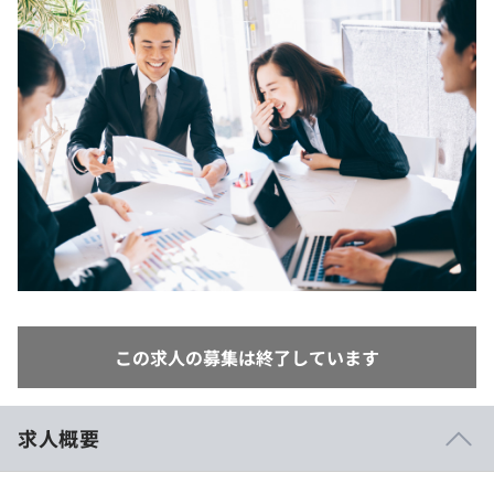
イベント・セミナー
paiza times
再チャレンジ結果一覧
リファレンス
インタビュー
note
就活成功ガイド
プラン
個人向けプラン
法人向けプラン
学校向けプラン
契約内容・クーポン
この求人の募集は終了しています
求人概要