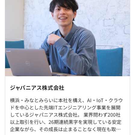
しっかりと利益を出せていますので、社員が頑張った分だ
・残業代は別途全額支給します。
け、毎年昇給もしていますし、残業代は100％支給。サー
ビス残業はありません。
（※
想定年収
は年収提示額を保証するものではありません）
・技術勉強会
・e-learning制度
・スタンバイ研修
9:00～18:00（実働8時間）
・資格取得支援奨励金制度
※就業先により異なる可能性があります
など
休憩時間：12:00-13:00（60分） ※就業先により異なりま
・お客さま先での勤務となります。
ジャパニアス株式会社
す
希望の勤務地は面接時に伺います。地元密着主義のた
平均残業時間：10～20時間程度／月 ※プロジェクトに
め、地元の大手企業でのプロジェクトを前提としていま
横浜・みなとみらいに本社を構え、AI・IoT・クラウ
より多少変わります
オブジェクト指向、ウォーターフォール、アジャイル、ス
す）
ドを中心とした先端ITエンジニアリング事業を展開
クラム
・初度配属先決定以降の県外転勤は一切ありません。
しているジャパニアス株式会社。 業界問わず200社
・リモート勤務可（ハイブリッド勤務を含むリモート案件
以上取引を行い、26期連続黒字を実現している安定
は全体の5〜6割）
企業ながら、その成長は止まることなく現在も取引
・完全週休2日制（土・日）