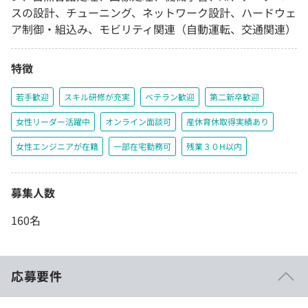
スの設計、チューニング、ネットワーク設計、ハードウェ
ア制御・組込み、モビリティ関連（自動運転、交通関連）
特徴
若手歓迎
スキル研修が充実
ベテラン歓迎
第二新卒歓迎
女性リーダー活躍中
オンライン面談可
産休育休取得実績あり
女性エンジニアが在籍
一部在宅勤務可
残業３０H以内
募集人数
160名
応募要件