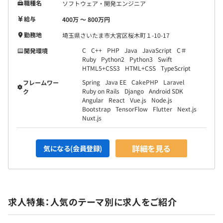
職種名
ソフトウェア・開発エンジニア
給与
400万 〜 800万円
勤務地
埼玉県さいたま市大宮区桜木町１-10-17
C
C++
PHP
Java
JavaScript
C＃
開発環境
Ruby
Python2
Python3
Swift
HTML5+CSS3
HTML+CSS
TypeScript
Spring
Java EE
CakePHP
Laravel
フレームワー
Ruby on Rails
Django
Android SDK
ク
Angular
React
Vue.js
Node.js
Bootstrap
TensorFlow
Flutter
Next.js
Nuxt.js
詳細を見る
気になる(会員登録)
求人特集：人気のテーマ別に求人をご紹介