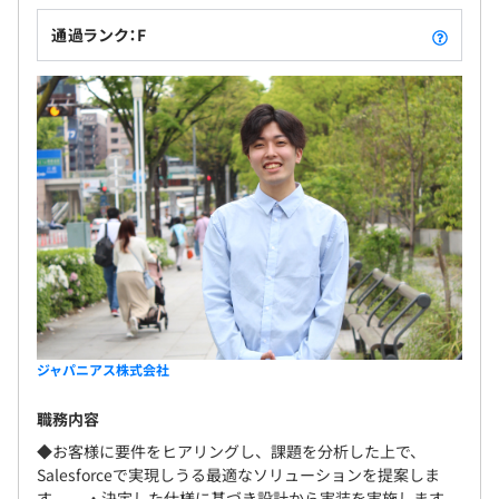
無期雇用
通過ランク：F
プロジェクトにより異なります
6カ月（期間中、給与・待遇に変更はありません）
平均3名～10名で開発をおこなっています。
ジャパニアス株式会社
職務内容
◆お客様に要件をヒアリングし、課題を分析した上で、
Salesforceで実現しうる最適なソリューションを提案しま
す。 ・決定した仕様に基づき設計から実装を実施します。