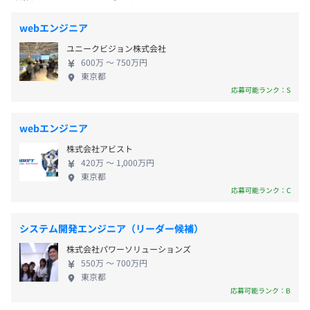
ネスを創造する 私たちが目指すのは、テクノロジー
む）
を活用することで、人が「人にしかできない仕事」
（※
想定年収
は年収提示額を保証するものではありません）
webエンジニア
へシフトできる環境をつくり、人を活かす社会を実
ユニークビジョン株式会社
受動喫煙防止措置に関する事項
現することです。 その実現に向けて、当社は4つの柱
600万 〜 750万円
・従業員に対する受動喫煙対策：あり
を軸に事業を推進しています。 ▼1、お客様の内製化
東京都
9：00〜17：30（実働7.5時間）
敷地内禁煙（喫煙場所あり）
支援 お客様（エンドユーザー）の目指す姿の実現に
応募可能ランク：S
※基本的に自社内勤務ですが、PJT状況によりお取引先企
むけて、お客様と共創しながらソリューションを生
業での作業も発生します。その場合、変更の可能性があり
み出す。 そして、企業社員の方々の人材育成におけ
webエンジニア
ます。
る支援も行い、お客様自らがDXを推進できるよう伴
株式会社アビスト
休憩時間：12:00〜13:00（60分）
走する。 ▼2、プロダクト開発 社会課題・地域課題
420万 〜 1,000万円
平均残業時間：平均15時間／月
に対し、どのように解決が出来るのか。 最適なテク
東京都
ノロジーを用いその解決に繋がるサービスを企画開
応募可能ランク：C
発する。 ▼3、人材育成 社会の変化に対応できるデ
ジタル人材を育成するために、技術分野にとどまら
システム開発エンジニア（リーダー候補）
【年間休日120日以上】
ない多様な研修と、 プロジェクト参画の機会を提供
株式会社パワーソリューションズ
・完全週休2日制（土日祝）
する。 ▼４、地域のデジタル化 地域の課題にあわせ
550万 〜 700万円
・年末年始休暇
て、テクノロジーを導入し、より豊かな街づくりと
東京都
・年次有給休暇
市民のデジタルスキル向上の実現を目指す。 本当に
応募可能ランク：B
・結婚休暇
必要とされるものを「共創」という形でご提供し、