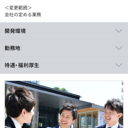
＜変更範囲＞
会社の定める業務
開発環境
勤務地
主にMac、その他自宅作業に必要な場合ディスプレイなど
待遇・福利厚生
貸与しています。処理負荷が高いPJT担当時にはマシンス
ペックの調整も行います。
月給 291,000円～ 基本給￥225,000～を含む/月
プロジェクトごとに選択、アジャイル
■賞与実績:年2回(6月・12月)
■他諸手当（職位手当、役割手当、職務手当、職務手当
②（固定残業手当：20,000円～60,000円）
※経験、能力を考慮の上、当社規定により決定いたしま