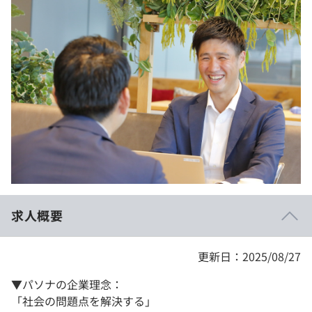
イベント・セミナー
paiza times
再チャレンジ結果一覧
リファレンス
インタビュー
note
就活成功ガイド
プラン
個人向けプラン
法人向けプラン
学校向けプラン
求人概要
契約内容・クーポン
更新日：2025/08/27
▼パソナの企業理念：
「社会の問題点を解決する」