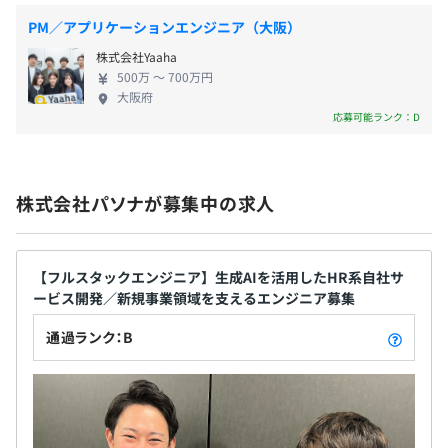
・忌引休暇
私たちだからこそできる社会課題解決に取り組んで
PM／アプリケーションエンジニア（大阪）
・裁判員特別休暇
います。
株式会社Yaaha
・事故休暇
500万 〜 700万円
・赴任休暇
大阪府
・産前産後休暇
応募可能ランク：D
・育児・介護休業
・看護休暇
・チャレンジ休暇（勤続5年ごとに1週間の特別休暇）
株式会社パソナが募集中の求人
※勤務先がお取引先企業（派遣先企業もしくは受託案件実
施場所）の場合、変更の可能性あり
【有給休暇取得奨励】
【フルスタックエンジニア】生成AIを活用したHR系自社サ
ービス開発／新規事業領域を支えるエンジニア募集
・HAPPY HOLIDAY休暇（土日含み最大9連休取得可能）
・MY DAY休暇（誕生日月）
通過ランク：B
・マイケアデー（健康診断日）
・職位手当