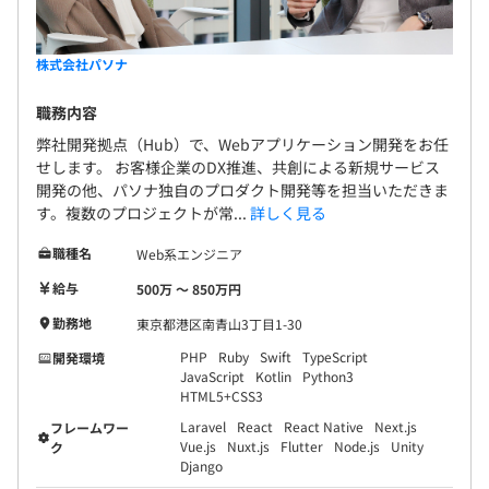
株式会社パソナ
職務内容
弊社開発拠点（Hub）で、Webアプリケーション開発をお任
せします。 お客様企業のDX推進、共創による新規サービス
開発の他、パソナ独自のプロダクト開発等を担当いただきま
す。複数のプロジェクトが常...
詳しく見る
職種名
Web系エンジニア
給与
500万 〜 850万円
勤務地
東京都港区南青山3丁目1-30
PHP
Ruby
Swift
TypeScript
開発環境
JavaScript
Kotlin
Python3
HTML5+CSS3
Laravel
React
React Native
Next.js
フレームワー
Vue.js
Nuxt.js
Flutter
Node.js
Unity
ク
Django