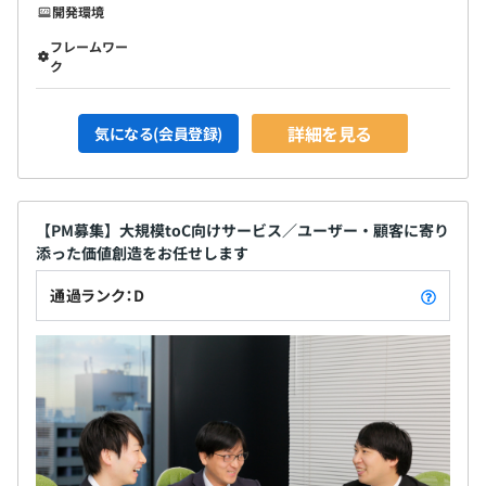
開発環境
フレームワー
・各種保険完備（健康保険／厚生年金／雇用保険／労災保
ク
険）
詳細を見る
気になる(会員登録)
無期雇用
【PM募集】大規模toC向けサービス／ユーザー・顧客に寄り
添った価値創造をお任せします
通過ランク：D
3カ月（年次有給休暇・特別休暇は、試用期間を経過した
時点で付与します）