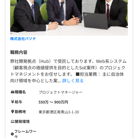
株式会社パソナ
職務内容
弊社開発拠点（Hub）で受託しております、Web系システム
（顧客視点の価値提供を目的としたSoE案件）のプロジェク
トマネジメントをお任せします。 ■担当業務： 主に自治体
向け領域を中心とした案...
詳しく見る
職種名
プロジェクトマネージャー
給与
550万 〜 900万円
勤務地
東京都港区南青山3-1-30
開発環境
フレームワー
ク