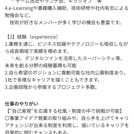
└ チーム出社やランチ会、キックオフ 等
4.e-Learningや書籍購入補助、技術研修や社内有志による
勉強会など。
技術が好きなメンバーが多く学びの機会も豊富です。
【3】経験（experience）
1.業務を通じ、ビジネス知識やテクノロジーも吸収しなが
ら成長領域で実績を積めます。
└ AI、デジタルツインを活用したスーパーシティ等、
未来を創る分野の経験蓄積も可能
2.自ら希望のポジションに異動可能な社内公募制度あり。
1社で多様なキャリアを描くこともできます。
3.企画段階から参画するプロジェクト多数。
仕事のやりがい
【“自己実現”を応援する社風・制度の中で挑戦が可能】
〇事業アイデア発案の取り組みや、自ら手を上げてキャリ
アチェンジが出来る制度を利用し、描いているキャリアを
自発的に掴むチャンスもある。