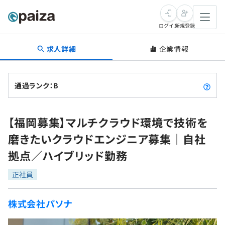
ログイン
新規登録
求人詳細
企業情報
転職・キャリア
未経験転職
求人検索
通過ランク：B
新卒就活
求人検索
インタビュー
【福岡募集】マルチクラウド環境で技術を
学習
求人検索
インタビュー
転職成功ガイド
磨きたいクラウドエンジニア募集｜自社
本選考
スキルチェック
講座一覧
拠点／ハイブリッド勤務
転職成功ガイド
転職エージェント
ゲーム・マンガ
インターン
プログラミング言語
正社員
問題集
メディア
SQL
4択課題
株式会社パソナ
新卒エージェント
paizaとは？
Tech Team Journal
評価結果一覧
ナレッジ