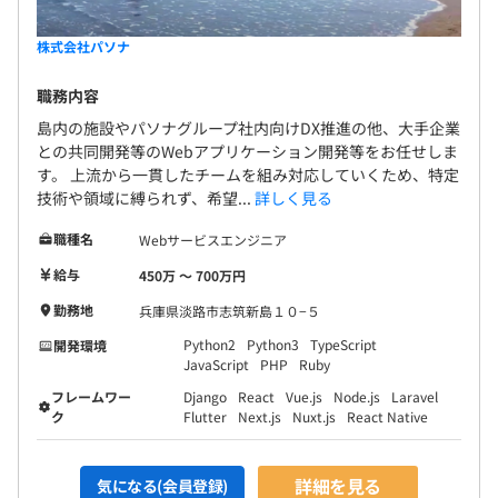
株式会社パソナ
職務内容
島内の施設やパソナグループ社内向けDX推進の他、大手企業
との共同開発等のWebアプリケーション開発等をお任せしま
す。 上流から一貫したチームを組み対応していくため、特定
技術や領域に縛られず、希望...
詳しく見る
職種名
Webサービスエンジニア
給与
450万 〜 700万円
勤務地
兵庫県淡路市志筑新島１０−５
Python2
Python3
TypeScript
開発環境
JavaScript
PHP
Ruby
フレームワー
Django
React
Vue.js
Node.js
Laravel
ク
Flutter
Next.js
Nuxt.js
React Native
詳細を見る
気になる(会員登録)