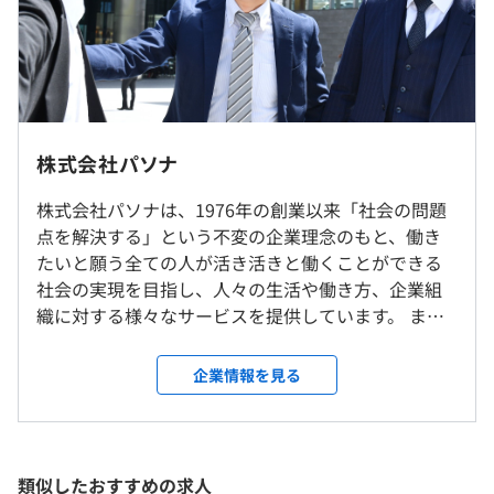
す。
・固定残業超過分別途支給
・固定残業代の相当時間：6時間5分～33時間35分/月
職位により変更になります。
職位が上がると、固定残業相当時間が少なくなります。
株式会社パソナ
愛知、大阪、兵庫（淡路島）、福岡、島根（すべて弊社
【年収例】
株式会社パソナは、1976年の創業以来「社会の問題
Lab内）での勤務も可能です。
・年収450万（24万／月額+賞与など）メンバー
点を解決する」という不変の企業理念のもと、働き
※現状テレワーク比率8割/月ほどの勤務です。
・年収550万（30万／月額+賞与など）プロジェクトリー
たいと願う全ての人が活き活きと働くことができる
※プロジェクトによりお取引先企業内での作業も発生しま
ダー
社会の実現を目指し、人々の生活や働き方、企業組
す。
・年収650万（37万+賞与など）プロジェクトマネジャー
織に対する様々なサービスを提供しています。 ま
※全国転勤制ですが、転勤は稀となります。
・年収730万（50万／月額+賞与など）サービスマネジャ
た、現在は専門性の高いエンジニアが多数在籍する
ー
「テクノロジー企業」として、ITソリューションの提
企業情報を見る
就業場所の変更範囲
・年収1,000万（74万／月額+賞与など）プロデューサー
供や自社プロダクトの開発にも取り組んでいます。
＜雇入時＞
【私たちのミッション】 人×テクノロジーの力で、
雇入時：博多HUB、および自宅
「人を活かす」ための課題解決に取り組む そして、
＜変更範囲＞
テクノロジーの力で人の価値を最大化し新たなビジ
類似したおすすめの求人
変更範囲：会社の定める場所（テレワークを行う場所を含