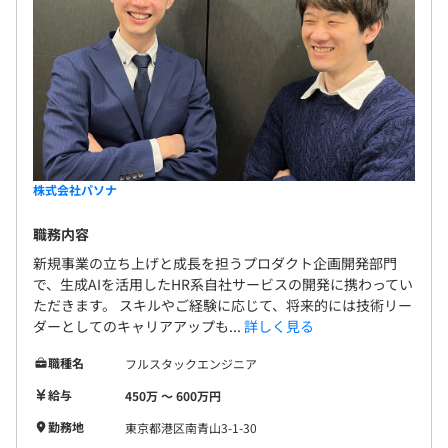
・役割手当
・職務手当
・職務手当②（固定残業手当）
・時間外勤務手当
・深夜勤務手当
・法定休日勤務手当
・通勤手当
※各種手当は、個人毎の役割・状況に応じて支給いたしま
株式会社パソナ
す。
職務内容
新規事業の立ち上げと成長を担うプロダクト企画開発部門
で、生成AIを活用したHR系自社サービスの開発に携わってい
ただきます。 スキルやご経験に応じて、将来的には技術リー
賞与：年2回（6月、12月）
ダーとしてのキャリアアップも...
詳しく見る
職種名
フルスタックエンジニア
給与
450万 〜 600万円
昇給・昇格年1回
勤務地
東京都港区南青山3-1-30