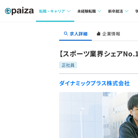
転職・キャリア
未経験転職
新卒就活
求人検索
求人検索
求人検索
求人詳細
企業情報
本選考
インタビュー
インタビュー
インターン
【スポーツ業界シェアNo
転職成功ガイド
転職成功ガイド
正社員
新卒エージェ
転職エージェント
ダイナミックプラス株式会社
イベント・セ
インタビュー
就活成功ガイ