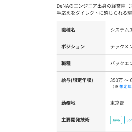
DeNAのエンジニア出身の経営陣
手応えをダイレクトに感じられる環
職種名
システム
ポジション
テックメ
職種
バックエ
給与(想定年収)
350万 〜 
（※
想定年
勤務地
東京都
主要開発技術
Java
Spr