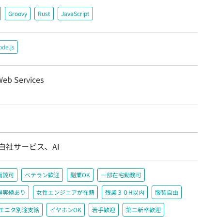
Groovy
Rust
JavaScript
de.js
eb Services
自社サービス、AI
面談可
ベテラン歓迎
副業OK
一部在宅勤務可
得実績あり
女性エンジニアが在籍
残業３０H以内
服装自由
＋モニタ別途支給
イヤホンOK
若手歓迎
第二新卒歓迎