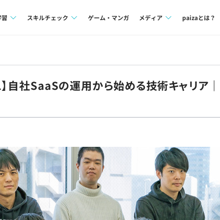
学習
スキルチェック
ゲーム・マンガ
メディア
paizaとは？
講座一覧
プログラミング言語
Tech Team Journal
問題集
SQL
paiza times
.1】自社SaaSの運用から始める技術キャリア
4択課題
評価結果一覧
note
ント
ナレッジ
再チャレンジ結果一覧
ミナー
リファレンス
プラン
ド
個人向けプラン
法人向けプラン
学校向けプラン