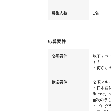
募集人数
1名
応募要件
必須要件
以下すべ
す！
・何らか
歓迎要件
必須スキル
・日本語にて
fluency i
◼︎次の
・プログ