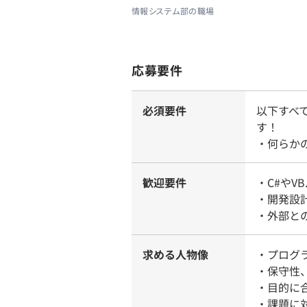
情報システム部の職場
応募要件
必須要件
以下すべ
す！
・何らか
歓迎要件
・C#やV
・開発設
・外部と
求める人物像
・プログ
・保守性
・目的に
・課題に