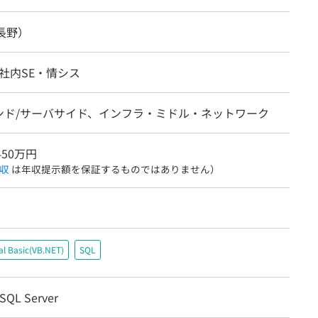
長野）
、社内SE・情シス
ンド/サーバサイド、インフラ・ミドル・ネットワーク
450万円
収
は年収提示額を保証するものではありません）
al Basic(VB.NET)
SQL
 SQL Server