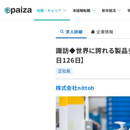
転職・キャリア
未経験転職
新卒就活
求人検索
求人検索
求人検索
求人詳細
企業情報
本選考
インタビュー
インタビュー
インターン
諏訪◆世界に誇れる製品多
転職成功ガイド
転職成功ガイド
日126日】
新卒エージェ
転職エージェント
正社員
イベント・セ
株式会社nittoh
インタビュー
就活成功ガイ