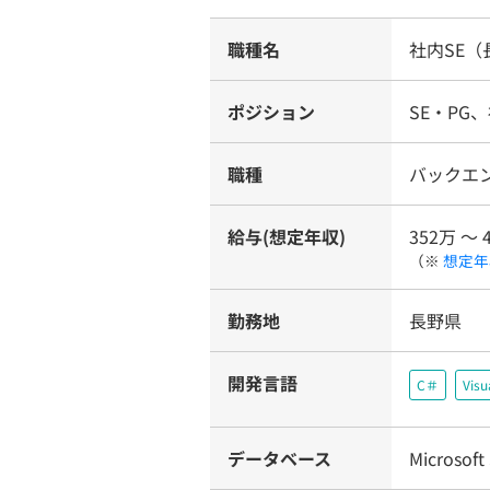
職種名
社内SE（
ポジション
SE・PG
職種
バックエ
給与(想定年収)
352万 〜 
（※
想定年
勤務地
長野県
開発言語
C＃
Visu
データベース
Microsoft