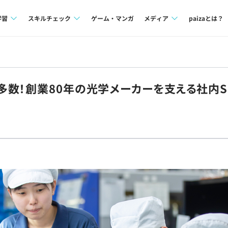
学習
スキルチェック
ゲーム・マンガ
メディア
paizaとは？
講座一覧
プログラミング言語
Tech Team Journal
問題集
SQL
paiza times
数！創業80年の光学メーカーを支える社内S
4択課題
評価結果一覧
note
ント
ナレッジ
再チャレンジ結果一覧
ミナー
リファレンス
プラン
ド
個人向けプラン
法人向けプラン
学校向けプラン