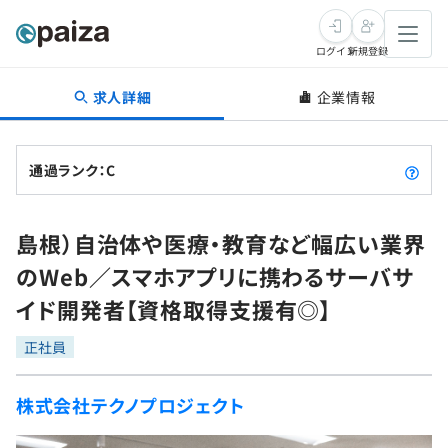
ログイン
新規登録
求人詳細
企業情報
転職・キャリア
未経験転職
求人検索
通過ランク：C
新卒就活
求人検索
インタビュー
島根）自治体や医療・教育など幅広い業界
学習
求人検索
インタビュー
転職成功ガイド
のWeb／スマホアプリに携わるサーバサ
本選考
スキルチェック
講座一覧
イド開発者【資格取得支援有◎】
転職成功ガイド
転職エージェント
ゲーム・マンガ
インターン
プログラミング言語
正社員
問題集
メディア
SQL
4択課題
株式会社テクノプロジェクト
新卒エージェント
paizaとは？
Tech Team Journal
評価結果一覧
ナレッジ