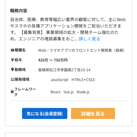
■言語：PHP、JavaScript、HTML5、CSS3、SQL
■フレームワーク：React、Vue.js、Node.js
職務内容
■環境：AWS、Azure
自治体、医療、教育等幅広い業界の顧客に対して、主にWeb
■バージョン管理：Git
やスマホの各種アプリケーション開発をご担当いただきま
す。 【募集背景】 事業領域の拡大・開発チーム強化のた
め、エンジニアの増員募集をおこ...
詳しく見る
職種名
Web／スマホアプリのフロントエンド開発者（島根）
半期ごとの目標設定・振り返りによる評価をおこなってい
給与
420万 〜 750万円
ます。
エンジニアは、リーダー職を経験した後のキャリアとし
勤務地
島根県松江市学園南2丁目10-14
て、管理職と専門職の2パターンが用意されています。
開発環境
JavaScript
HTML5+CSS3
フレームワー
React
Vue.js
Node.js
ク
全社247名
詳細を見る
∟所属部署：143名（平均38歳）
気になる(会員登録)
◎部門定着率：97%