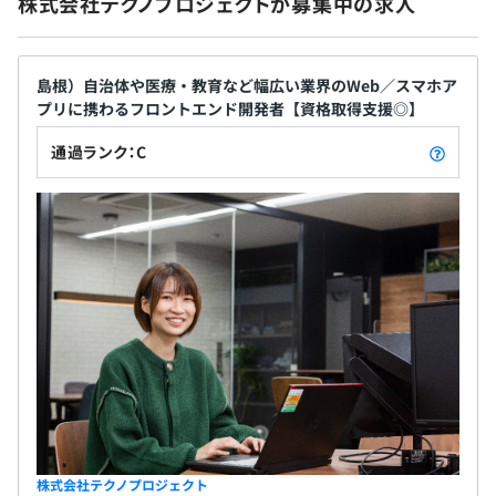
株式会社テクノプロジェクトが募集中の求人
地域産業の活性化を目指します。 ■ITインフラ IT化
■資格取得支援制度（資格取得にかかる諸経費を会社負
社会保険完備（健康保険・厚生年金加入・雇用保険・労災
が進む暮らしのなかで、人々の暮らしを守るセキュ
担）
保険）
リティや、基盤構築を推進します。安全なデータ管理
■当社主催セミナー・研修
島根）自治体や医療・教育など幅広い業界のWeb／スマホア
やセキュリティシステムの導入はもちろん、生活を
■各種社外研修の受講推奨
プリに携わるフロントエンド開発者【資格取得支援◎】
さまざまな角度から便利で安全にする技術研究にも
■トレーナー制度あり
取り組んでいます。 島根県の行政・医療・介護・流
通過ランク：C
無期雇用
通・学校・図書館・製造など幅広い顧客先があり、
エンジニアとして幅広い経験を積める魅力的な環境
です。 ▼わたしたちは、暮らしのニーズや課題を解
決するために、島根から挑みます！ 島根は少子高齢
1カ月（待遇の変更はありません）
化や人口減少、立地による暮らしの格差など、数多
くの課題を抱える"課題先進県"です。これらの課題は
解決が非常に難しく、いつかは日本の、世界の抱え
る課題になるとわたしたちは考えています。わたした
ちと一緒に、IT技術を用いて、"課題先進県"である島
根の課題解決に立ち向かい、社会の進化に貢献して
いきませんか？
【開発環境】
■OS：Linux
株式会社テクノプロジェクト