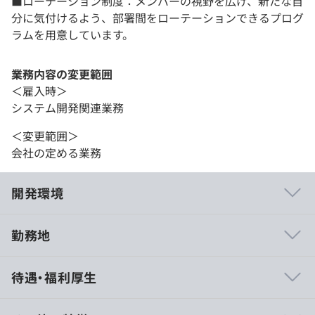
■ローテーション制度：メンバーの視野を広げ、新たな自
分に気付けるよう、部署間をローテーションできるプログ
ラムを用意しています。
業務内容の変更範囲
＜雇入時＞
システム開発関連業務
＜変更範囲＞
会社の定める業務
開発環境
勤務地
常に最高品質の技術・サービスと満足を提供できるプロフ
待遇・福利厚生
ェッショナルの育成を目指しています。
■勉強会や報奨制度の充実を図り、情報処理技術者試験を