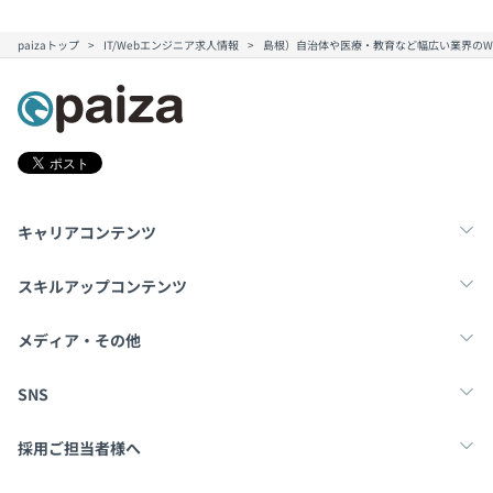
paizaトップ
IT/Webエンジニア求人情報
島根）自治体や医療・教育など幅広い業界のW
キャリアコンテンツ
転職・キャリア
未経験転職
新卒就活
スキルアップコンテンツ
学習
スキルチェック
マンガ・ゲーム
メディア・その他
Tech Team Journal
paiza times
note
SNS
X
Facebook
採用ご担当者様へ