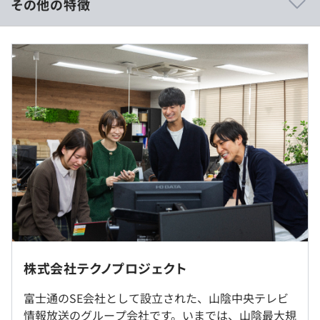
その他の特徴
はじめとする資格の取得を推進しています。
■月給（基本給）：235,000円～350,000円
■お互いの技術や成果を発表する技術交流の場を設け、優
※経験・能力を考慮の上、当社規定により決定いたしま
秀な活動や成果を積極的に表彰しています。
す。
【モデル年収】
■40歳／590万／リーダー（基本給・各種手当、賞与含
む）
■『WaKaYo』：二酸化炭素モニタリングIoTシステム
■40歳／740万／管理職（基本給・各種手当、賞与含む）
※リーダー職で採用の場合は専門型裁量労働制となりま
■『CareWORKS21』：ケアプラン作成や介護給付費請求
す。
業務などの日々の事務負担を大幅に縮減する介護事業者支
援システム
■『縁sys』：島根県松江市の地域資源「Ruby」で開発し
たオープンソースグループウェア
株式会社テクノプロジェクト
（※
想定年収
は年収提示額を保証するものではありません）
▼本社もしくは下記拠点での勤務となります。
■富士通の「INTERCOMMUNITY21共通シリーズ」である
コナンテクノポート：島根県松江市玉湯町布志名767-63
富士通のSE会社として設立された、山陰中央テレビ
電子申請を提供
出雲オフィス：島根県出雲市渡橋町372-1
情報放送のグループ会社です。いまでは、山陰最大規