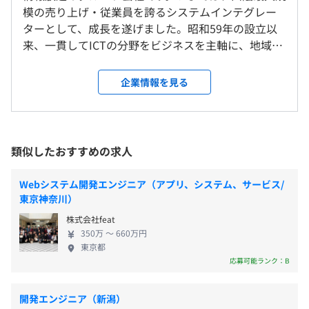
※転勤はありません。
模の売り上げ・従業員を誇るシステムインテグレー
8：45～17：30（所定労働時間：7時間45分）
■『i-CityPortal』：自治体ポータルシステム
ターとして、成長を遂げました。昭和59年の設立以
休憩時間：12：00～13：00（60分）
◎週2日のリモート勤務が可能です！
来、一貫してICTの分野をビジネスを主軸に、地域
平均残業時間：平均26時間／月
■『Matsueオープンデータバンク』：松江市が保有する
の、そして全国のお客様に対して幅広いソリューシ
公共データをオープンデータとして公開するオープンデー
ョン・サービスを展開しています。 ■官公庁 人々の
就業場所の変更範囲
企業情報を見る
タカタログサイト
暮らしに必要不可欠な行政手続きなどを、IT技術を
＜雇入時＞
用いて便利で簡易的にします。自治体の電子申請サー
本社、コナンテクノポート
【年間休日数123日】
■『まめネット』：島根県を中心に皆さまへよりよい医療
ビスや情報発信のためのホームページなど、地域住
＜変更範囲＞
■完全週休2日制（土・日）
の提供を目的に、患者さんの診療情報を地域の医療機関や
民が充実した公共サービスを受けるためのシステム
会社の定める場所（テレワークを行う場所を含む）
類似したおすすめの求人
∟年2回出勤土曜日あり
訪問看護・介護事業所等で共有する仕組み
／低コストで効果的に業務効率化できる電子行政ソ
■祝日
リューションを提供しています。手続きのオンライン
■年末年始休暇（育児・介護等に配慮した労働制約条件の
受動喫煙防止措置に関する事項
Webシステム開発エンジニア（アプリ、システム、サービス/
■『勘定奉行のOBC』：経理や人事などのバックオフィ
化や、過去に導入したシステムを現状の制度や環境
東京神奈川）
設定可）
対策：あり
ス業務には、国内トップシェアの「奉行シリーズ」（株式
変化に適応させる最適化など、生活者が快適に暮ら
■特別（慶弔）休暇
対策内容：敷地内禁煙（喫煙室あり）
会社オービックビジネスコンサルタント）のパッケージを
株式会社feat
せる社会づくりを目指します。 ■ヘルスケア 人々が
■年次有給休暇：10日〜20日
350万 〜 660万円
提供
健康に、安心して暮らせるための医療・介護環境
東京都
∟下限日数は、入社半年経過後の付与日数となります。
を、IT技術を用いて実現します。地域医療連携やAIを
応募可能ランク：B
■『FUJITSU 文教ソリューション／Musetheque V4（ミ
用いた診察環境の向上、PHR（パーソナルヘルスケ
◎積立休暇、フリー休暇、時間休暇あり
ューズテーク）
【本社】
アレコード）による生活者自身の健康管理サポート
開発エンジニア（新潟）
◎有給休暇取得率 68.9%（2021年度）
JR山陰本線松江駅