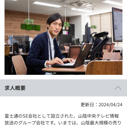
イベント・セミナー
paiza times
再チャレンジ結果一覧
リファレンス
インタビュー
note
就活成功ガイド
プラン
個人向けプラン
法人向けプラン
学校向けプラン
求人概要
契約内容・クーポン
更新日：2024/04/24
富士通のSE会社として設立された、山陰中央テレビ情報
放送のグループ会社です。いまでは、山陰最大規模の売り