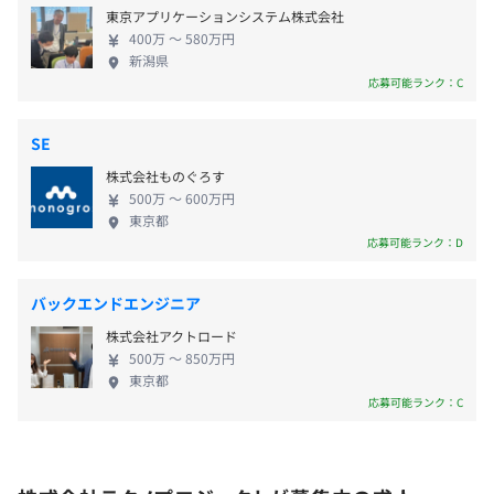
を推進します。全国でも先駆的な取り組みである島根
■『 Musetheque V4（ミューズテーク）』：FUJITSU 文
東京アプリケーションシステム株式会社
県の地域医療連携システム『まめネット』の構築に
教ソリューション／デジタルアーカイブシステム
400万 〜 580万円
携わり、海外展開／電子カルテシステム／介護事業
新潟県
者支援システムを手がけています。 ■民間企業 製造
応募可能ランク：C
■通勤交通費支給（上限3万円／月）
■『iLisfiera（アイリスフィエラ）』：県立、政令市、中
業向け生産管理システム／金融機関向けの顧客管理
■住宅手当
核市などの大規模図書館様が必要とする高機能かつ利便性
システム／小売業向けPOSシステム／バックオフィ
SE
■残業手当
の高い機能や図書館運営の合理化・効率化に役立つ機能を
ス業務のパッケージソフト、受託開発をおこなって
多数装備
株式会社ものぐろす
います。 ■教育 博物館向け収蔵品管理システム／図
500万 〜 600万円
書館業務システム／大学職員の業務効率化システム
東京都
■『データセンター』：「地域のコンピュータ室」として
や学生向けサービス／学校間を結ぶネットワークの
応募可能ランク：D
さまざまな業種・業態のお客様の大事なシステムを運用
賞与：年2回（6月、12月）
構築を担っています。教育環境や文化体験をIT技術を
※前年度実績：約4.7カ月分
用いて、アップデートし、生活者の学びを支えます。
バックエンドエンジニア
■『Kintone』：自社のビジネスにあった業務アプリケー
※入社月により賞与額は変動します。
デジタルアーカイブを用いたオンライン体験の向
ションを構築し、業務改善・業務効率化を実現
株式会社アクトロード
上、入退館や管理タグの非接触化によりリアル体験
500万 〜 850万円
の安全性向上で、学びをより豊かにします。 ■流
東京都
■『こっころ』：しまね子育て応援パスポート
通・製造・金融 地方企業をIT技術やデジタル人材に
応募可能ランク：C
昇給：年1回（4月）
よりサポートし、高い市場競争力を持った組織づく
りを支援します。コミュニケーションの円滑化や総務
業務の効率化、クラウド導入による事業最適化で、
■全社教育、階層別教育