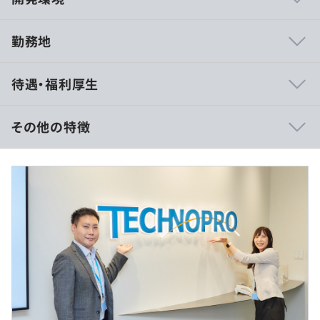
勤務地
【豊富な研修制度】
待遇・福利厚生
自社研修以外にもUdemyやAidemyなどの外部e-Learning
のコンテンツも会社負担でご利用いただけます。
技術研修数：1,092研修
その他の特徴
ヒューマン&ビジネス系研修：155研修
《これまでに研修を受講したエンジニアは97,492名》
月給：47万円～63万円
階層別、職能別、目的・課題別の研修プログラムを200種
賞与年2回（昨年度実績3.85ヶ月分）
以上用意しており、
想定年収：750万円～1000万円
いつでも学ぶことができます。
※能力・経験・年齢等を考慮の上、当社規程に従って決定
さらに、技術研修事業を手がけるグループ会社が運営す
いたします
る、
全国60校以上の外部スクールも活用OK！多様なニーズに
残業代は固定支給ではなく、1分単位で残業手当を支給し
対応しています。
ます。
その他にもさまざまなプログラムを用意しております。
60歳定年制のため、60歳以降は月俸制（契約社員）とな
ります。