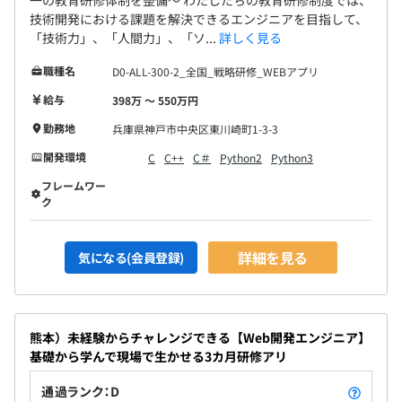
技術開発における課題を解決できるエンジニアを目指して、
「技術力」、「人間力」、「ソ...
詳しく見る
職種名
D0-ALL-300-2_全国_戦略研修_WEBアプリ
給与
398万 〜 550万円
勤務地
兵庫県神戸市中央区東川崎町1-3-3
開発環境
C
C++
C＃
Python2
Python3
フレームワー
ク
詳細を見る
気になる(会員登録)
熊本）未経験からチャレンジできる【Web開発エンジニア】
基礎から学んで現場で生かせる3カ月研修アリ
通過ランク：D