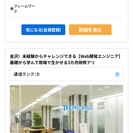
社会保険完備 (健康保険、厚生年金、雇用保険、労災保
フレームワー
ク
険、介護保険)
詳細を見る
気になる(会員登録)
無期雇用
金沢）未経験からチャレンジできる【Web開発エンジニア】
基礎から学んで現場で生かせる3カ月研修アリ
入社後、2ヶ月間(条件の変更なし)
通過ランク：D