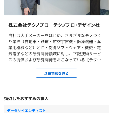
【年収例】
設計経験（2年～5年程度）：450万円～800万円
プロジェクトごとに選択
設計経験（6年以上）：800万円～1,000万円
株式会社テクノプロ テクノプロ・デザイン社
PL経験：700万円～1,300万円
就業場所の変更範囲
PM経験：800万円～1,300万円
当社は大手メーカーをはじめ、さまざまなモノづく
＜雇入時＞
り業界（自動車・鉄道・航空宇宙機・医療機器・産
都内オフィス
業用機械など）とIT・制御ソフトウェア・機械・電
＜変更範囲＞
気電子などの研究開発領域に対し、下記技術サービ
会社の定める場所（リモートワークの場所を含む）
スの提供および研究開発をおこなっている【テクノ
（※
想定年収
は年収提示額を保証するものではありません）
《明確な評価制度》
プロ・グループ】の中核企業です。 ・技術コンサル
受動喫煙防止措置に関する事項
評価は、「個人の取り組み」＋「顧客・営業・チームリー
ティング ・人工知能（AI）、機械学習などの領域に
企業情報を見る
【受動喫煙】
ダーなどからの外部評価」を軸としたコンピテンシー評価
おけるデータ分析サービス ・技術サービスソリュー
原則屋内禁煙
です。
ション（派遣・構内請負・受託開発（自社開発セン
フレックスタイム制
ただし、就業場所により異なる
入社時の年収決定はもちろん、入社後の評価基準も明確。
ター内） ・産学連携（大学との共同研究） 日本を代
コアタイム：有 10:00～15:00
何を伸ばせば評価されるかが分かる仕組みのため、自身の
表する大手メーカーを中心に取引先800社以上と取引
【標準勤務時間】9:00～18:00
類似したおすすめの求人
成長に応じて、評価ランク・年収アップを目指すことがで
をしており クライアントの技術的な課題解決をおこ
※プロジェクトにより始業・終業時間が異なる場合があり
きます。
なうのが当社のミッションです。 7000名以上のエン
ます
データサイエンティスト
JR田町駅 徒歩5分