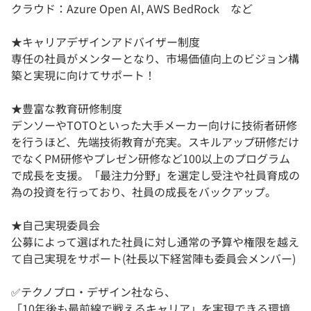
クラウド：Azure Open AI, AWS BedRock など
★キャリアデザインアドバイザー制度
専任の社員がメンターとなり、市場価値向上のビジョン構
築と実現に向けてサポート！
★豊富な教育研修制度
デンソーやTOTOといった大手メーカー向けに技術者研修
を行うほど、先端技術教育が充実。スキルアップ研修だけ
でなくPM研修やプレゼン研修など100以上のプログラム
で成長を支援。「最注力分野」を選定し受注や社員育成の
為の投資を行っており、社員の成長をバックアップ。
★自己実現委員会
公募によって選ばれた社員に対し通常の予算や権限を越え
て自己実現をサポート(社長以下経営陣も委員会メンバー)
✅テクノプロ・デザイン社なら、
「10年後も最前線で戦えるキャリア」を実現できる環境