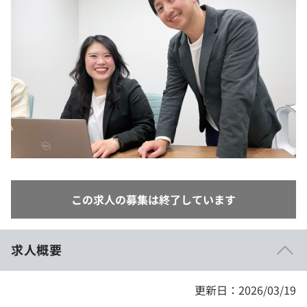
イベント・セミナー
paiza times
再チャレンジ結果一覧
リファレンス
インタビュー
note
就活成功ガイド
プラン
個人向けプラン
法人向けプラン
学校向けプラン
この求人の募集は終了しています
契約内容・クーポン
求人概要
更新日：2026/03/19