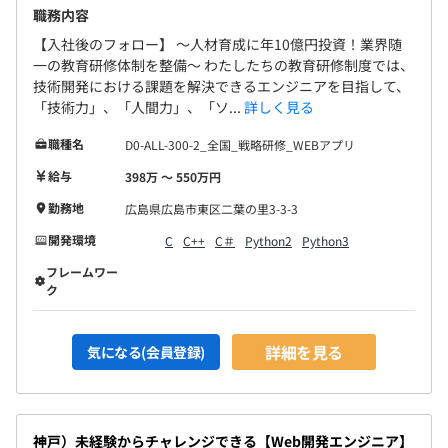
職務内容
【入社後のフォロー】 〜人材育成に年10億円投資！業界随
一の教育研修体制を整備〜 わたしたちの教育研修制度では、
技術開発における課題を解決できるエンジニアを目指して、
「技術力」、「人間力」、「ソ...
詳しく見る
職種名
D0-ALL-300-2_全国_戦略研修_WEBアプリ
給与
398万 〜 550万円
勤務地
広島県広島市東区二葉の里3-3-3
開発環境
C
C++
C＃
Python2
Python3
フレームワー
ク
詳細を見る
気になる(会員登録)
神戸）未経験からチャレンジできる【Web開発エンジニア】