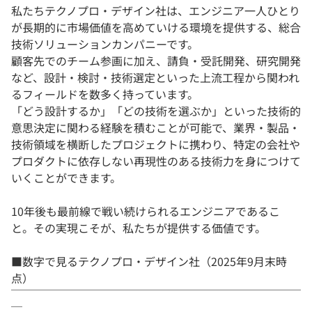
私たちテクノプロ・デザイン社は、エンジニア一人ひとり
が長期的に市場価値を高めていける環境を提供する、総合
技術ソリューションカンパニーです。
顧客先でのチーム参画に加え、請負・受託開発、研究開発
など、設計・検討・技術選定といった上流工程から関われ
るフィールドを数多く持っています。
「どう設計するか」「どの技術を選ぶか」といった技術的
意思決定に関わる経験を積むことが可能で、業界・製品・
技術領域を横断したプロジェクトに携わり、特定の会社や
プロダクトに依存しない再現性のある技術力を身につけて
いくことができます。
10年後も最前線で戦い続けられるエンジニアであるこ
と。その実現こそが、私たちが提供する価値です。
■数字で見るテクノプロ・デザイン社（2025年9月末時
点）
￣￣￣￣￣￣￣￣￣￣￣￣￣￣￣￣￣￣￣￣￣￣￣￣￣￣
￣