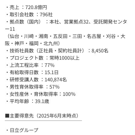
・売上 ：720.8億円
・取引会社数 ：796社
・拠点数（国内） ：本社、営業拠点32、受託開発センタ
ー11
（仙台・川崎・湘南・五反田・三田・名古屋・刈谷・大
阪・神戸・福岡・北九州）
・技術社員数（正社員・契約社員計）：8,450名
・プロジェクト数 ：常時1000以上
・上流工程比率 ：77%
・有給取得日数 ：15.1日
・研修受講人数 ：140,874名
・男性育休取得率 ：57％
・女性産休・育休取得率：100％
・平均年齢 ：39.1歳
■主要得意先（2025年6月末時点）
￣￣￣￣￣￣￣￣￣￣￣￣￣￣￣￣
・日立グループ