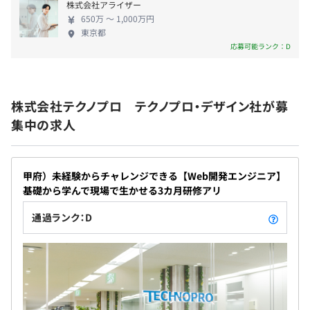
株式会社アライザー
【手当】
650万 〜 1,000万円
・交通費支給（上限15万円／月）
東京都
応募可能ランク：D
・残業手当（1分単位）
・赴任手当
・役職手当（1万円～8万円／月）
■本求人のチーム体制
・資格取得報奨金
以下体制で複数案件平行して取り組みます
株式会社テクノプロ テクノプロ・デザイン社が募
・テレワーク手当（250円／日）
リーダー：1名
集中の求人
・転勤赴任一時金
メンバー：1～2名
・帰省旅費補助
幅広い経験・年齢層でチームが構成されています
・引越費用補助
甲府）未経験からチャレンジできる【Web開発エンジニア】
・資格手当（上限5万円／月）
基礎から学んで現場で生かせる3カ月研修アリ
【教育】
通過ランク：D
・社内外講習補助
・勉強会講師料補助
・通信教育補助
・資格取得補助
・図書購入補助