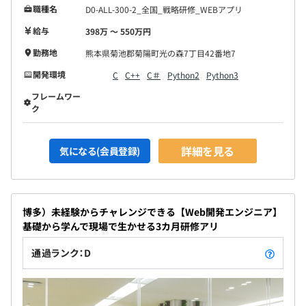
職種名
D0-ALL-300-2_全国_戦略研修_WEBアプリ
給与
398万 〜 550万円
勤務地
熊本県菊池郡菊陽町光の森7丁目42番地7
開発環境
C
C++
C＃
Python2
Python3
フレームワー
ク
詳細を見る
気になる(会員登録)
博多）未経験からチャレンジできる【Web開発エンジニア】
基礎から学んで現場で生かせる3カ月研修アリ
通過ランク：D