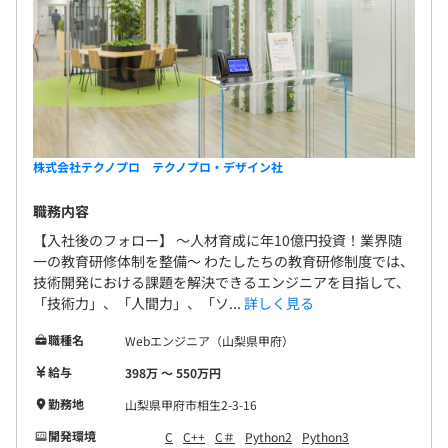
・社外技術研修参加費
・自己啓発支援
【その他】
・退職金制度(確定拠出年金制度)
・慶弔見舞金制度
・社内クラブサークル活動支援
株式会社テクノプロ テクノプロ・デザイン社
・健康保険組合
・財形貯蓄制度
職務内容
・定年再雇用
【入社後のフォロー】 〜人材育成に年10億円投資！業界随
・福利厚生サービス「ベネフィット・ステーション」
一の教育研修体制を整備〜 わたしたちの教育研修制度では、
・総合福祉団体定期保険
技術開発における課題を解決できるエンジニアを目指して、
「技術力」、「人間力」、「ソ...
詳しく見る
職種名
Webエンジニア（山梨県甲府）
【昇給】年1回
給与
398万 〜 550万円
勤務地
山梨県甲府市相生2-3-16
開発環境
C
C++
C＃
Python2
Python3