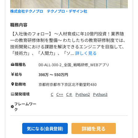
株式会社テクノプロ テクノプロ・デザイン社
職務内容
【入社後のフォロー】 〜人材育成に年10億円投資！業界随
一の教育研修体制を整備〜 わたしたちの教育研修制度では、
技術開発における課題を解決できるエンジニアを目指して、
「技術力」、「人間力」、「ソ...
詳しく見る
職種名
D0-ALL-300-2_全国_戦略研修_WEBアプリ
給与
398万 〜 550万円
勤務地
京都府京都市下京区北不動堂町480
開発環境
C
C++
C＃
Python2
Python3
フレームワー
ク
詳細を見る
気になる(会員登録)