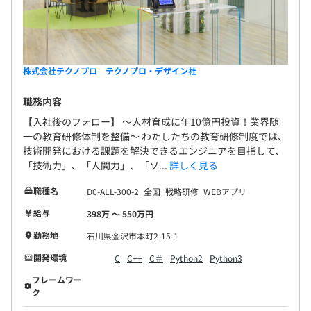
株式会社テクノプロ テクノプロ・デザイン社
職務内容
【入社後のフォロー】 〜人材育成に年10億円投資！業界随
一の教育研修体制を整備〜 わたしたちの教育研修制度では、
技術開発における課題を解決できるエンジニアを目指して、
「技術力」、「人間力」、「ソ...
詳しく見る
職種名
D0-ALL-300-2_全国_戦略研修_WEBアプリ
給与
398万 〜 550万円
勤務地
石川県金沢市本町2-15-1
開発環境
C
C++
C＃
Python2
Python3
フレームワー
ク