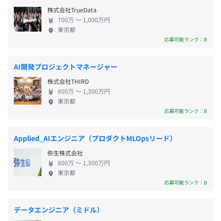
ジニアが在籍しており抜群の経営基盤を築いていま
休憩時間：休憩12:00〜13:00
都営三田線 三田駅直結（A9出口）
《さらにこんな制度も！》
株式会社TrueData
す。 ～残業月20時間程度／定着率93.5％／残業代1分
平均残業時間：■想定残業時間:20時間
都営浅草線 三田駅 徒歩3分
★キャリアデザインアドバイザー制度：
700万 〜 1,000万円
単位支給／賞与年2回+決算賞与～
東京都
専任の社員がメンターとなり、市場価値向上に向けてあな
応募可能ランク：B
たをサポートします！
★自己実現委員会：
完全週休2日制（土日祝※祝日のある週は土曜出勤の場合
AI開発プロジェクトマネージャー
公募によって選ばれた社員に対し通常の予算や権限を越
あり）
え、自己実現をサポートする制度です！
株式会社THIRD
年末年始
800万 〜 1,300万円
有給休暇(夏季取得推奨日あり)
東京都
応募可能ランク：B
慶弔休暇
特別休暇
■先端技術センター：59名 ※2025年7月時点
育児休業
Applied_AIエンジニア（プロダクトMLOpsリード）
・センター内で専門ごとに７チームに分かれています
介護休業
弥生株式会社
入社時休暇(上限3日)
800万 〜 1,300万円
災害時休暇(年5回、最大5日)
東京都
応募可能ランク：B
年間休日122日
データエンジニア（ミドル）