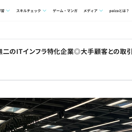
学習
スキルチェック
ゲーム・マンガ
メディア
paizaとは？
講座一覧
プログラミング言語
Tech Team Journal
問題集
SQL
paiza times
二のITインフラ特化企業◎大手顧客との取引
4択課題
評価結果一覧
note
ント
ナレッジ
再チャレンジ結果一覧
ミナー
リファレンス
プラン
ド
個人向けプラン
法人向けプラン
学校向けプラン