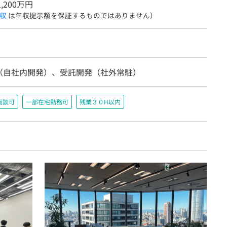
1,200万円
収
は年収提示額を保証するものではありません）
（自社内開発）、受託開発（社外常駐）
面談可
一部在宅勤務可
残業３０H以内