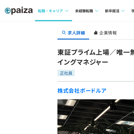
転職・キャリア
未経験転職
新卒就活
求人検索
求人検索
求人検索
求人詳細
企業情報
本選考
インタビュー
インタビュー
インターン
東証プライム上場／唯一無
転職成功ガイド
転職成功ガイド
イングマネジャー
新卒エージェ
転職エージェント
正社員
イベント・セ
株式会社ボードルア
インタビュー
就活成功ガイ