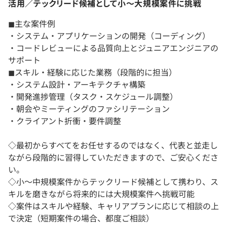
活用／テックリード候補として小〜大規模案件に挑戦
◼︎主な案件例
・システム・アプリケーションの開発（コーディング）
・コードレビューによる品質向上とジュニアエンジニアの
サポート
◼︎スキル・経験に応じた業務（段階的に担当）
・システム設計・アーキテクチャ構築
・開発進捗管理（タスク・スケジュール調整）
・朝会やミーティングのファシリテーション
・クライアント折衝・要件調整
◇最初からすべてをお任せするのではなく、代表と並走し
ながら段階的に習得していただきますので、ご安心くださ
い。
◇小〜中規模案件からテックリード候補として携わり、ス
キルを磨きながら将来的には大規模案件へ挑戦可能
◇案件はスキルや経験、キャリアプランに応じて相談の上
で決定（短期案件の場合、都度ご相談）