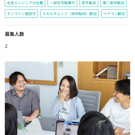
女性エンジニアが在籍
一部在宅勤務可
若手歓迎
第二新卒歓迎
オンライン面談可
スキルチェンジ（技術転向）歓迎
ベテラン歓迎
募集人数
2