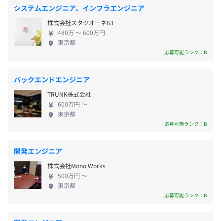
治体：大規模な公共サービスを提供する行政機関 ま
時間まで
システムエンジニア、インフラエンジニア
株式会社naut 代表取締役社長 田野倉 裕貴（たのくら ゆ
た、当社は、業務系・ITサービス系システム開発と
うき）
株式会社スタジオーネ63
コンサルティング領域を軸に、新規事業開発やDX支
1988年金沢市生まれ、神奈川県育ち。
480万 〜 600万円
援に力を入れています。要件定義から設計、実装、運
東京都
東京学芸大学卒業後、株式会社コミュニケーションプラン
用まで一貫してサポートし、上流から下流まで柔軟
応募可能ランク：B
・完全週休2日制（土・日)
ニングにてエンジニアとしてキャリアをスタートし、
に対応する体制が強みです。 代表の田野倉と副代表
・祝日
Android・iOS・Webシステムの開発に従事。幅広い技術
の西田は現役のエンジニアで、エンジニアが挑戦で
・創立記念日（8月30日）
バックエンドエンジニア
領域での開発経験を積みながら、チーム開発やプロジェク
きる環境や働きやすい開発環境の整備に注力してい
・有給休暇（入社半年後に10日付与）
トマネジメントの基礎を習得しました。
TRUNK株式会社
ます。 【事業紹介】 ① システム開発事業 プラットフ
・誕生日休暇
その後、株式会社DeNAにてC向けサービスの企画立ち上
600万円 〜
ォームを問わず、幅広い領域のシステム開発を上流
・家族・パートナーサポート休暇
東京都
げやユーザー動向分析、UI/UX設計に携わり、企画・設計
工程から下流工程までワンストップで支援していま
応募可能ランク：B
・夏季休暇
から開発まで一貫して経験。
す。 ・業務支援系Webシステム／BtoC向けWebサー
・年末年始休暇
フリーランスとしては、音響通信技術を用いたアプリ開
ビス ・ネイティブアプリ開発／PC向けシステム開発
など
開発エンジニア
発、観光アプリ開発、ファッション×NFTサイトなど、多
など ② ITコンサルティング事業 お客さまが抱えるIT
様なプロジェクトに参加し、技術力と実務経験をさらに拡
株式会社Mono Works
領域の課題に対し、豊富な経験と知見を活かして最
張。
500万円 〜
適な解決策をご提案しています。 ・PM・PMO業務支
東京都
知人が立ち上げた会社ではCTOとして、旅行×恩返しをコ
援／DXコンサルティング ・新規事業立ち上げ支援
応募可能ランク：B
・通勤手当（月上限3万円）
ンセプトにしたECサービスの企画・開発を主導しまし
【サービス紹介】 ・Webアプリケーション開発／組
・残業手当
た。
み込みシステム開発 ・UI・UXを重視したインターフ