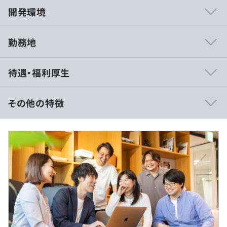
開発環境
勤務地
当社の強みはモダンな開発環境です。
待遇・福利厚生
受託開発でありながらクライアントの上流工程に密に関わ
り、要件定義や設計だけでなく、課題解決に応じた最適な
技術選定にも主体的に携われます。
その他の特徴
プライム案件も多く、現役エンジニアである代表・副代表
◼︎月給：36万円〜（固定残業代を含む）
が会社員時代から築いたクライアントとの信頼関係により
基本給：25万円〜
リファラル案件を獲得しています。創業から3期連続で
固定残業代（月40時間分）：11万円〜 ※超過分は別途
倍々成長を達成し、3期目には売上1億4,000万円を突破。
支給
並行して、新規案件獲得やITコンサルティング分野にも取
年収：500万円〜（賞与含む）
り組み、事業拡大を実現。2026年には自社開発も開始予
定です。
◼︎一律手当
・通勤手当
※給与は、ポジションやご経験、能力に応じて決定いたし