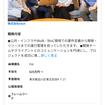
株式会社naut
職務内容
◼︎公共・インフラやBtoB／BtoC領域での要件定義から開発・
リリースまでの進行管理を担っていただきます。 ◼︎開発チー
ムやクライアントとのコミュニケーションを円滑にし、プロ
ジェクトを成功に導...
詳しく見る
職種名
PM
給与
625万円 〜
勤務地
東京都品川区東五反田4-7-27
開発環境
フレームワー
ク