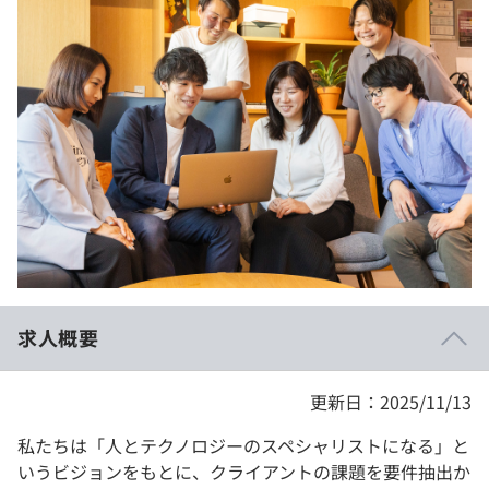
イベント・セミナー
paiza times
再チャレンジ結果一覧
リファレンス
インタビュー
note
就活成功ガイド
プラン
個人向けプラン
法人向けプラン
学校向けプラン
求人概要
契約内容・クーポン
更新日：2025/11/13
私たちは「人とテクノロジーのスペシャリストになる」と
いうビジョンをもとに、クライアントの課題を要件抽出か