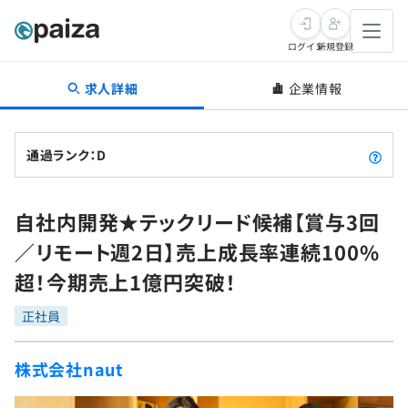
ログイン
新規登録
求人詳細
企業情報
転職・キャリア
未経験転職
求人検索
通過ランク：D
新卒就活
求人検索
インタビュー
自社内開発★テックリード候補【賞与3回
学習
求人検索
インタビュー
転職成功ガイド
／リモート週2日】売上成長率連続100%
本選考
スキルチェック
講座一覧
超！今期売上1億円突破！
転職成功ガイド
転職エージェント
ゲーム・マンガ
インターン
プログラミング言語
正社員
問題集
メディア
SQL
4択課題
株式会社naut
新卒エージェント
paizaとは？
Tech Team Journal
評価結果一覧
ナレッジ