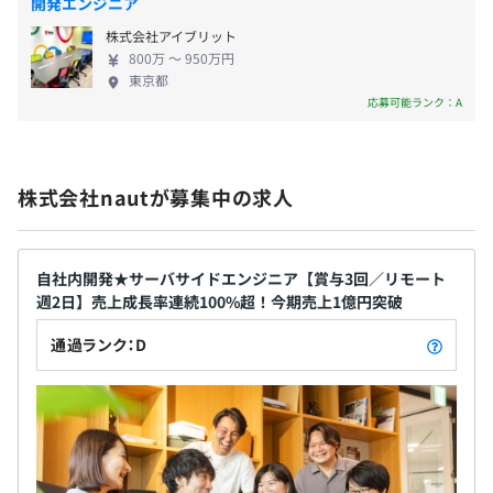
2022年8月に株式会社nautを創業し、現役エンジニアとし
開発エンジニア
ェース設計の提案 ・オンプレミス／クラウド環境を
て自らも開発に携わりながら、事業拡大を牽引。
株式会社アイブリット
問わない柔軟な開発対応 ・幅広い業界知見を活かし
800万 〜 950万円
た提案型開発 ・クライアント企業の業務課題に対し
賞与：年2回（6月・12月）＋決算賞与（7月末）
東京都
て、要件抽出から開発・運用まで一貫してサポート
応募可能ランク：A
しています。
昇給：年1回
株式会社nautが募集中の求人
※評価に基づく
案件によるが、平均5名前後
・テックリード：1名（プラス1名：今回募集枠）
自社内開発★サーバサイドエンジニア【賞与3回／リモート
・サーバーサイドエンジニア：4名（正社員1名、業務委
週2日】売上成長率連続100%超！今期売上1億円突破
社会保険完備（健康保険・厚生年金保険、雇用保険・労災
託3名）
通過ランク：D
保険）
無期雇用