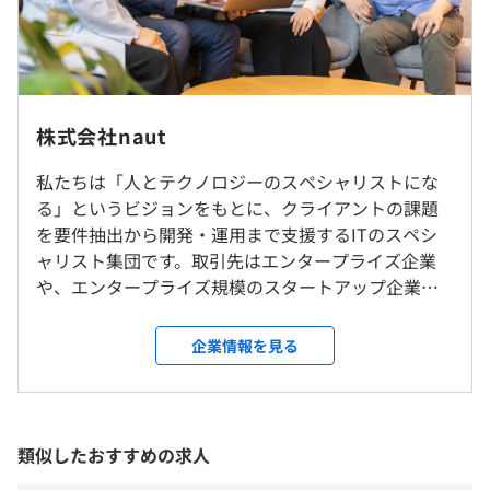
ます
・報道ベンチャー向け｜個人向けニュースアプリ
（iOS/Android）
・エネルギー企業向け｜EV充電インフラ管理・予約アプ
◎リモート勤務可（ハイブリッド勤務/基本週3出社）
リ（iOS／Android）
◎転勤は原則ありません（他支社への転勤などが発生する
株式会社naut
・大手音響機器メーカー向け：多言語対応・ユニバーサル
（※
想定年収
は年収提示額を保証するものではありません）
場合は、相談、同意を得たうえで決定）
デザインに基づく情報配信アプリの開発
私たちは「人とテクノロジーのスペシャリストにな
・BtoB／BtoC問わず、公共性・社会性の高いプロダクト
る」というビジョンをもとに、クライアントの課題
就業場所の変更範囲
の開発
を要件抽出から開発・運用まで支援するITのスペシ
＜雇入時＞
《フレックスタイム制》
ャリスト集団です。取引先はエンタープライズ企業
東京本社、および自宅
◼︎フレキシブルタイム
や、エンタープライズ規模のスタートアップ企業が
＜変更範囲＞
始業：7:00~11:00/終業：15:00~21:00
中心。社会に大きな影響を与えるプロダクトに携わ
会社の定める場所（テレワークをおこなう場所を含む）
◼︎コアタイム 11:00〜15:00
MacBookPro(M4) 14inchi
ることができ、やりがいを感じられる環境です。
企業情報を見る
◼︎実働時間：8時間／日
《取引先の一例》 ・音響機器メーカー：音響・モビ
◼︎平均勤務日数：22日／月
受動喫煙防止措置に関する事項
リティ分野でグローバルに展開する大手企業 ・再生
◼︎出退勤は自己打刻制（出社／リモート問わず）
従業員に対する受動喫煙対策：敷地内禁煙（喫煙場所あ
可能エネルギー企業：エネルギーと電力データ分野
休憩時間：6時間以上勤務で45分以上、8時間以上で60分
り）
◼︎正社員4名（代表、副代表、ジュニア2名）＋業務委託数
に特化したテクノロジー企業 ・報道メディア企業：
以上 ※タイミングは個人裁量
類似したおすすめの求人
名の全20名
AI技術を活用した先進的報道メディア企業 ・地方自
平均残業時間：原則45時間以内／月 ※繁忙期は最大80
◼︎代表の経歴