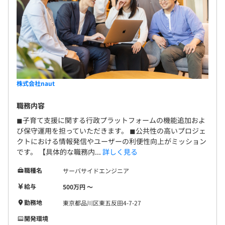
6カ月（期間中、待遇の変更はありません）
株式会社naut
職務内容
◼︎子育て支援に関する行政プラットフォームの機能追加およ
び保守運用を担っていただきます。 ◼︎公共性の高いプロジェ
クトにおける情報発信やユーザーの利便性向上がミッション
です。 【具体的な職務内...
詳しく見る
職種名
サーバサイドエンジニア
給与
500万円 〜
勤務地
東京都品川区東五反田4-7-27
開発環境