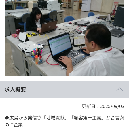
イベント・セミナー
paiza times
再チャレンジ結果一覧
リファレンス
インタビュー
note
就活成功ガイド
プラン
個人向けプラン
法人向けプラン
学校向けプラン
求人概要
契約内容・クーポン
更新日：2025/09/03
◆広島から発信◎「地域貢献」「顧客第一主義」が合言葉
のIT企業