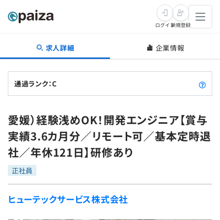
ログイン
新規登録
求人詳細
企業情報
転職・キャリア
未経験転職
求人検索
通過ランク：C
新卒就活
求人検索
インタビュー
愛媛）経験浅めOK！開発エンジニア【賞与
学習
求人検索
インタビュー
転職成功ガイド
実績3.6カ月分／リモート可／基本定時退
本選考
スキルチェック
講座一覧
社／年休121日】研修あり
転職成功ガイド
転職エージェント
ゲーム・マンガ
インターン
プログラミング言語
正社員
問題集
メディア
SQL
4択課題
ヒューテックサービス株式会社
新卒エージェント
paizaとは？
Tech Team Journal
評価結果一覧
ナレッジ