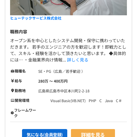
ヒューテックサービス株式会社
職務内容
オープン系を中心としたシステム開発・保守に携わっていた
だきます。 若手のエンジニアの方を歓迎します！即戦力とし
て、スキル・経験を活かして頂きたいと思います。 ◆具体的
には… ・金融業界向け情報...
詳しく見る
職種名
SE・PG（広島／若手歓迎 ）
給与
280万 〜 400万円
勤務地
広島県広島市中区本川町2-2-18
開発環境
Visual Basic(VB.NET)
PHP
C
Java
C＃
フレームワー
ク
詳細を見る
気になる(会員登録)