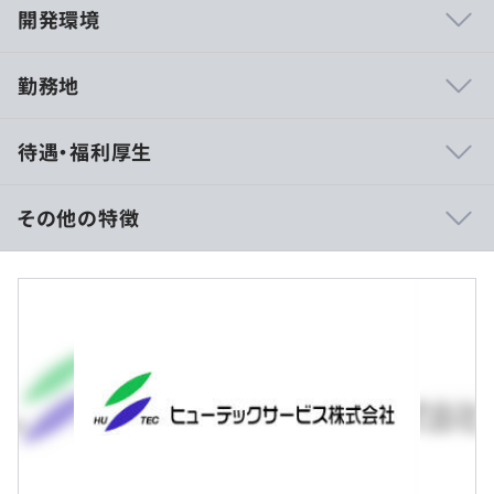
開発環境
勤務地
・社員のアイディアを積極的に取り入れている会社です
待遇・福利厚生
・実務を通して更なるキャリアアップが可能な環境です
・社員の定着率が高い会社です
・あなたの頑張り次第でゆくゆくは会社の中核を担う存在
その他の特徴
になれる可能性があります
◼︎賃金形態：月給制
◼︎月給
195,000円～340,000円
《内訳》
・足場積算システム
・月額（基本給）：180,000円～240,000円
・販売管理システム
・その他固定手当／月：15,000円～100,000円
・金融系システム
など
※経験・能力を考慮の上、当社規定により決定
※月給は固定手当を含めた表記です