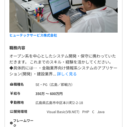
無期雇用
ヒューテックサービス株式会社
3カ月（期間中、条件の変更はありません）
職務内容
オープン系を中心としたシステム開発・保守に携わっていた
だきます。 これまでのスキル・経験を活かしてください。
◆具体的には… ・金融業界向け情報系システムのアプリケー
ション(開発) ・建設業界...
詳しく見る
職種名
SE・PG（広島／即戦力）
給与
350万 〜 600万円
勤務地
広島県広島市中区本川町2-2-18
開発環境
Visual Basic(VB.NET)
PHP
C
Java
フレームワー
ク