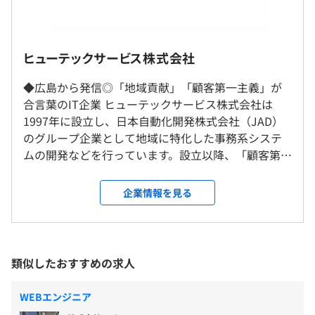
・研修あり
ヒューテックサービス株式会社
（※
想定年収
は年収提示額を保証するものではありません）
◎社内、もしくはお客さま先での勤務となります。
◆広島から発信◎「地域貢献」「顧客第一主義」が
相談の上、ご希望のマシンを支給いたします。
◎リモート勤務可
合言葉のIT企業 ヒューテックサービス株式会社は
◎転勤はありません
1997年に設立し、日本自動化開発株式会社（JAD）
9:00～18:00（所定労働時間：8時間）
のグループ企業として地域に特化した事務系システ
就業場所の変更範囲
休憩時間：12:00〜13:00（60分）
ムの開発などを行っています。設立以降、「顧客第一
プロジェクトごとに選択
＜雇入時＞
平均残業時間：平均10時間程度／月
主義」「地域貢献」を合言葉として、ユーザー企業
愛媛県松山市・顧客先
様の要請にタイムリーに応じ、満足度の高い情報サ
企業情報を見る
＜変更範囲＞
ービスを提供するために社員一丸となって業務に取
会社の定める場所
り組んでまいりました。 ◆安定基盤◎数々の実績を
《年間休日：121日》
もつJADのグループ ヒューテックサービスの経営母
・完全週休2日制（土・日）
受動喫煙防止措置に関する事項
体は、広島はもちろん、東京、名古屋、大阪、福岡
類似したおすすめの求人
・祝日
従業員に対する受動喫煙対策：敷地内禁煙（喫煙場所あ
など全国規模で活躍する情報ソリューション企業で
・年末年始休暇：10日～20日（下限日数は、入社半年経
り）
あるJADジェイ・エイ・ディー（日本自動化開発株式
・経営母体が全国規模で業務を展開するJADのため安定性
WEBエンジニア
過後の付与日数となります）
会社）です。グループ企業としてのチームワークやス
抜群！