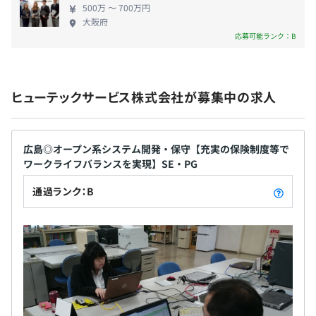
500万 〜 700万円
・転勤手当
大阪府
応募可能ランク：B
配属先により異なります。
賞与：年2回（5月、11月）
ヒューテックサービス株式会社が募集中の求人
◎前年度実績3.6～3.7カ月分
広島◎オープン系システム開発・保守【充実の保険制度等で
ワークライフバランスを実現】SE・PG
昇給：年1回（7月）
通過ランク：B
・社会保険完備（健康保険・厚生年金保険、雇用保険・労
災保険）
・がん保険、養老保険の制度を設け社員の生活をサポート
します！