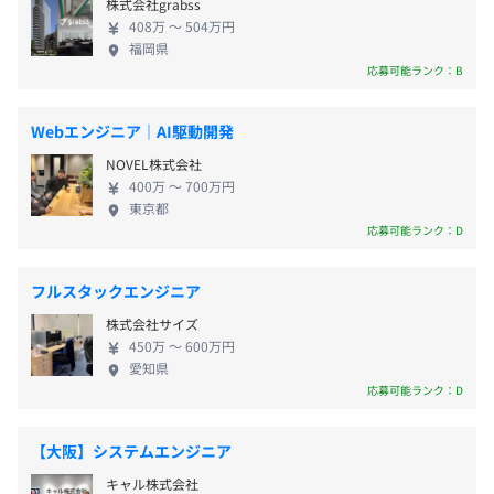
株式会社grabss
・有給休暇
ケールメリットを活かしながら、独自の地域密着ス
・完全週休二日制のためライフワークバランスも取りやす
408万 〜 504万円
・慶弔休暇
タイルで事業を推進し万全の体制で安心と支持をい
い！
福岡県
・育児短時間措置
ただいています。 ◆教育体制充実◎しっかりと腰を
・しっかりと腰を据えて長く活躍していける充実の福利厚
応募可能ランク：B
・育児介護休暇
据えて働ける環境 弊社では、完全週休2日制なのでラ
生アリ！
・創立記念日
イフワークバランスも取りやすく、長く活躍してい
・社員教育にも力を入れているため更なるキャリアアップ
Webエンジニア｜AI駆動開発
など
けるよう退職金制度や住宅手当、家族手当など充実
も目指せる環境！
NOVEL株式会社
の福利厚生もご用意。また、システム開発のプロフ
400万 〜 700万円
◎有給取得平均日数11～12日
ェッショナルを育成するための社員教育にも注力し
東京都
ているため、経験が浅い方も働きながら更なるキャ
応募可能ランク：D
リアアップを目指して頂ける環境です。社員一同心よ
47名（2025年9月1日現在）
りお待ちしております！
1）広島地区 41名（技術部門 26名、管理部門 1名、オペ
フルスタックエンジニア
・交通費：全額支給
レーション部門 14名）
株式会社サイズ
・資格手当：上限20,000円
2）松山地区 5名（技術部門 5名）
450万 〜 600万円
・住宅手当：上限25,000円
3）大阪地区 1名（技術部門 1名）
愛知県
・家族手当：上限18,000円
応募可能ランク：D
・残業手当
・役職手当
【大阪】システムエンジニア
・出張手当
キャル株式会社
・単身赴任手当