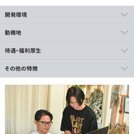
開発環境
勤務地
学ぶ意欲がありスキルUPを目指す方には、必要に応じて
待遇・福利厚生
外部研修やセミナーの受講は可能です。
その他の特徴
年俸制： 350万円～600万円（一律手当を含む）
相談のうえ、ご希望のマシンを支給します。
◎残業代は別途全額支給（固定残業〈みなし残業〉代制で
はありません）
アジャイル
（※
想定年収
は年収提示額を保証するものではありません）