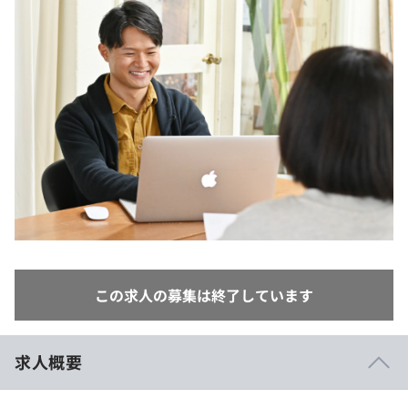
イベント・セミナー
paiza times
再チャレンジ結果一覧
リファレンス
インタビュー
note
就活成功ガイド
プラン
個人向けプラン
法人向けプラン
学校向けプラン
契約内容・クーポン
この求人の募集は終了しています
求人概要