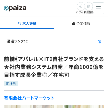
ログイン
新規登録
求人詳細
企業情報
転職・キャリア
未経験転職
求人検索
通過ランク：C
新卒就活
求人検索
インタビュー
前橋《アパレル×IT》自社ブランドを支える
学習
求人検索
インタビュー
転職成功ガイド
★社内業務システム開発／年商1000億を
本選考
スキルチェック
講座一覧
目指す成長企業◎／在宅可
転職成功ガイド
転職エージェント
ゲーム・マンガ
インターン
プログラミング言語
正社員
問題集
メディア
SQL
4択課題
有限会社ハートマーケット
新卒エージェント
paizaとは？
Tech Team Journal
評価結果一覧
ナレッジ