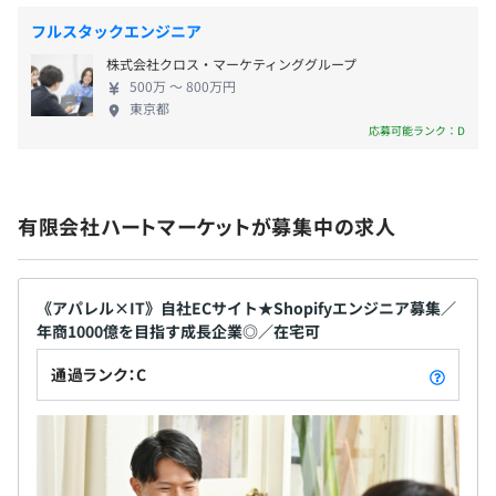
発、要件定義～システムテスト、プロジェクトリーダー、
フルスタックエンジニア
ディープラーニング予測モデル学習、組み込み）
2020年：さらなる挑戦の場を探していたところ理念の一
株式会社クロス・マーケティンググループ
500万 〜 800万円
致するハートマーケットと出会い入社、社内SEとして見
東京都
える化／効率化に係わる社内ツール開発、業務システムの
応募可能ランク：D
導入、社内サポート、エンジニアの育成を担う。
有限会社ハートマーケットが募集中の求人
現状は少人数構成ですので、一人ひとりが１つの機能を担
当する形になります。開発手法は開発対象にもよります
が、主にアジャイル開発です。
《アパレル×IT》自社ECサイト★Shopifyエンジニア募集／
最初は上司が常時横についてサポートしますが、成長と共
年商1000億を目指す成長企業◎／在宅可
に自分で仕事を取ってきて、要件定義～テスト、サポート
通過ランク：C
まで担当できる自由な環境です。