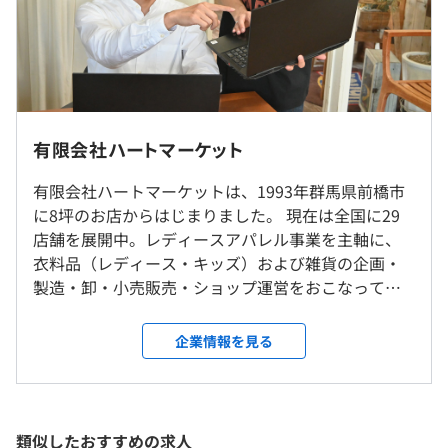
9：00〜18：00（実働時間：8時間）
休憩時間：12：00～13：00（60分）
【職場の雰囲気】
平均残業時間：平均2時間程度／月 ※基本残業はありま
・一人ひとりの成長が、チームの力となり、心地よい職場
◎リモート勤務OK（週2日程度のリモート勤務が可能で
有限会社ハートマーケット
せん
をつくっていく。
す）
そんな想いを共有しながら、前向きにチャレンジできる
◎転勤はありません。
有限会社ハートマーケットは、1993年群馬県前橋市
環境です。
に8坪のお店からはじまりました。 現在は全国に29
・経営層が近く、エンジニアリングに対する理解が得られ
店舗を展開中。レディースアパレル事業を主軸に、
就業場所の変更範囲
《年間休日：120日》
ているため、開発しやすい環境です。
衣料品（レディース・キッズ）および雑貨の企画・
＜雇入時＞
・週休2日制（シフト制）
また、失敗に対する理解もあるため、挑戦しやすい環境
製造・卸・小売販売・ショップ運営をおこなってい
川原オフィス、および自宅
です。開発方法などについても固定したものはないため、
ます。 年商も1998年度の3億円から、2016年度には
＜変更範囲＞
プロジェクトごとに柔軟に対応できます。
100億円規模へと成長しました。 ハートマーケット
会社の定める場所（テレワークをおこなう場所も含む）
企業情報を見る
の洋服を通して、お客様の笑顔を集めることがわた
・交通費支給
したちの理念です。 「モノ」を売るだけでなく、た
受動喫煙防止措置に関する事項
くさんの人に笑顔をお届けすることを大切にしてい
従業員に対する受動喫煙対策：屋内原則禁煙（喫煙室あ
半期ごとの目標設定、振り返りによる評価を行います。
ます。 現在は売上1000億を目指しており、DX戦略の
類似したおすすめの求人
り）