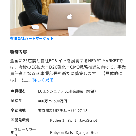
有限会社ハートマーケット
職務内容
全国に25店舗と自社ECサイトを展開するHEART MARKETで
は、今後のEC拡大・D2C強化・OMO戦略推進に向けて、事業
責任者となるEC事業部長を新たに募集します！ 【具体的に
は】 《主...
詳しく見る
職種名
ECエンジニア／EC事業部長（候補）
給与
400万 〜 500万円
勤務地
東京都渋谷区千駄ヶ谷4-27-13
開発環境
Python3
Swift
JavaScript
フレームワー
Ruby on Rails
Django
React
ク