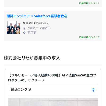
応募可能ランク：C
試用期間3ヶ月あり（待遇は本採用と変わらず）
開発エンジニア ※Salesforce経験者歓迎
株式会社Cloudfleek
500万 〜 700万円
東京都
応募可能ランク：C
株式会社リセが募集中の求人
【フルリモート／導入社数4000社】AI×法務SaaSの主力プ
ロダクトのテックリード
通過ランク：A