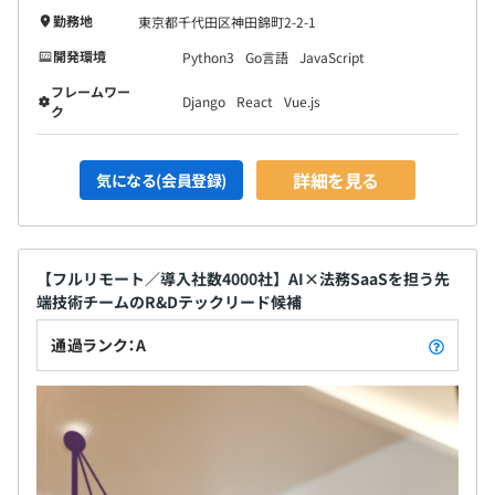
勤務地
東京都千代田区神田錦町2-2-1
開発環境
Python3
Go言語
JavaScript
フレームワー
Django
React
Vue.js
ク
詳細を見る
気になる(会員登録)
【フルリモート／導入社数4000社】AI×法務SaaSを担う先
端技術チームのR&Dテックリード候補
通過ランク：A