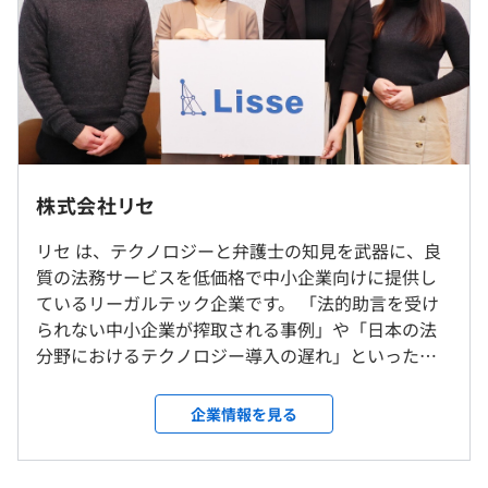
フレックスタイム（コアタイム：10:30-17:00 / 内休憩1時
間）
所定労働時間：8時間0分
時間外労働：有
休憩時間：休憩60分 ※昼食時間は業務の都合により各々
の自主性に任せています
平均残業時間：平均10時間／月
株式会社リセ
リセ は、テクノロジーと弁護士の知見を武器に、良
就業場所の変更範囲
質の法務サービスを低価格で中小企業向けに提供し
＜雇入時＞
年間休日数：120日
ているリーガルテック企業です。 「法的助言を受け
東京本社、および自宅
休日休暇形態：完全週休二日制（土日祝）
られない中小企業が搾取される事例」や「日本の法
＜変更範囲＞
年間有給休暇：10～20日（下限日数は、入社半年経過後
分野におけるテクノロジー導入の遅れ」といった問
会社の定める事業所
の付与日数となります）
題の解決を目指しています。 主力サービス「
LeCHECK 」はサービス提供開始以来、導入企業数は
企業情報を見る
受動喫煙防止措置に関する事項
右肩上がりに増加しており、中堅・中小企業から東
従業員に対する受動喫煙対策：あり
証プライム市場上場企業などの大手企業、法律事務
通勤手当：有（会社規定により支給 上限3万円）
対策内容：屋内原則禁煙（喫煙室あり）
所まで、4,000社以上に導入され、企業法務や法律事