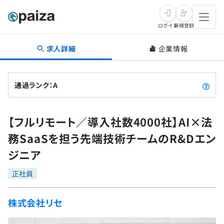
ログイン
新規登録
求人詳細
企業情報
転職・キャリア
未経験転職
求人検索
通過ランク：A
新卒就活
求人検索
インタビュー
【フルリモート／導入社数4000社】AI×法
学習
求人検索
インタビュー
転職成功ガイド
務SaaSを担う先端技術チームのR&Dエン
本選考
スキルチェック
講座一覧
ジニア
転職成功ガイド
転職エージェント
ゲーム・マンガ
インターン
プログラミング言語
正社員
問題集
メディア
SQL
4択課題
株式会社リセ
新卒エージェント
paizaとは？
Tech Team Journal
評価結果一覧
ナレッジ