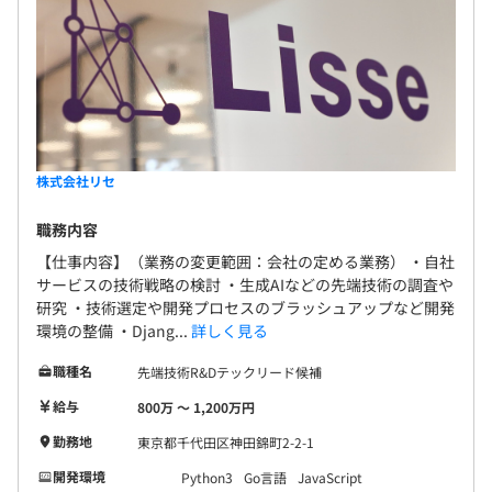
株式会社リセ
職務内容
【仕事内容】（業務の変更範囲：会社の定める業務） ・自社
サービスの技術戦略の検討 ・生成AIなどの先端技術の調査や
研究 ・技術選定や開発プロセスのブラッシュアップなど開発
環境の整備 ・Djang...
詳しく見る
職種名
先端技術R&Dテックリード候補
給与
800万 〜 1,200万円
勤務地
東京都千代田区神田錦町2-2-1
開発環境
Python3
Go言語
JavaScript