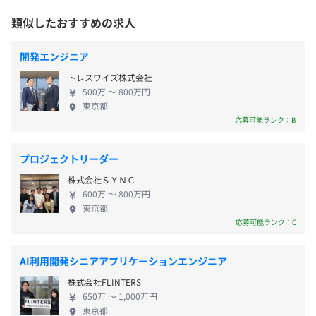
残業手当：有
務所の業務効率化と質の向上を支援しています。
類似したおすすめの求人
その他：フリードリンク・無料軽食
【弊社についてご紹介】 技術環境 ・AI活用に積極的
・Python/Goでの開発 ・モダンな開発技術を取り入
開発エンジニア
れる文化 働き方 ・フルリモートワーク可能 ・フレッ
トレスワイズ株式会社
クスタイム（コアタイム10:30-17:00） 待遇 ・残業代
500万 〜 800万円
昇給：年1回
は100%支給（固定残業代制度なし） 人 ・プロダク
東京都
ト志向、成長意欲のある人が多い ・総じて人が優し
応募可能ランク：B
い（エンジニア以外の社員も同様） ビジネス ・リー
ガルテック領域は国の重点施策の一つ ・競合もある
プロジェクトリーダー
中で、業界ではNo,2のポジション
健康保険：有
株式会社ＳＹＮＣ
厚生年金：有
600万 〜 800万円
雇用保険：有
東京都
労災保険：有
応募可能ランク：C
AI利用開発シニアアプリケーションエンジニア
株式会社FLINTERS
無期雇用
650万 〜 1,000万円
東京都