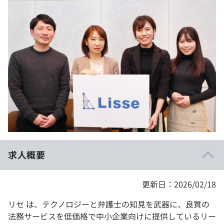
イベント・セミナー
paiza times
再チャレンジ結果一覧
リファレンス
インタビュー
note
就活成功ガイド
プラン
個人向けプラン
法人向けプラン
学校向けプラン
求人概要
契約内容・クーポン
更新日：2026/02/18
リセ は、テクノロジーと弁護士の知見を武器に、良質の
法務サービスを低価格で中小企業向けに提供しているリー